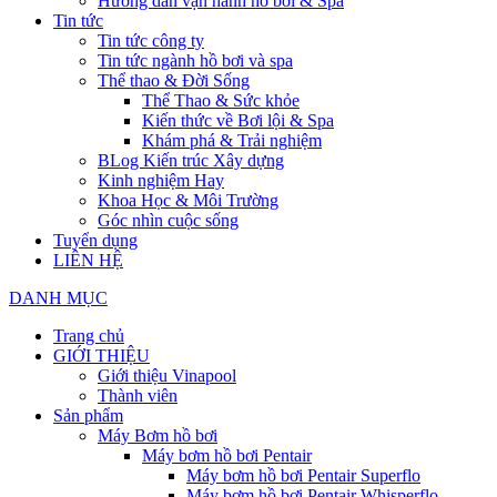
Hướng dẫn vận hành hồ bơi & Spa
Tin tức
Tin tức công ty
Tin tức ngành hồ bơi và spa
Thể thao & Đời Sống
Thể Thao & Sức khỏe
Kiến thức về Bơi lội & Spa
Khám phá & Trải nghiệm
BLog Kiến trúc Xây dựng
Kinh nghiệm Hay
Khoa Học & Môi Trường
Góc nhìn cuộc sống
Tuyển dụng
LIÊN HỆ
DANH MỤC
Trang chủ
GIỚI THIỆU
Giới thiệu Vinapool
Thành viên
Sản phẩm
Máy Bơm hồ bơi
Máy bơm hồ bơi Pentair
Máy bơm hồ bơi Pentair Superflo
Máy bơm hồ bơi Pentair Whisperflo