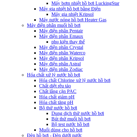
Máy bơm nhiệt hồ bơi LuckingStar
Máy gia nhiệt hồ bơi bằng Điện
Máy gia nhiệt Kripsol
Máy nước nóng hồ bơi Heater Gas
Máy điện phân muối hồ bơi
Máy điện phân Pentair
Máy điện phân Emaux
phụ kiện thay thế
Máy điện phân Crystal
Máy điện phân Waterco
Máy điện phân Kripsol
Máy điện phân Astral
Máy điện phân Zodiac
Hóa chất xử lý nước hồ bơi
Hóa chất Chlorine xử lý nước hồ bơi
Chất diệt rêu tảo
Chất lắng cặn PAC
Hóa chất giảm pH
Hóa chất tăng pH
Bộ thử nước hồ bơi
Dung dịch thử nước hồ bơi
Bút thử muối hồ bơi
Bộ test nước hồ bơi
Muối dùng cho hồ bơi
Đèn hồ bơi - Đèn dưới nước