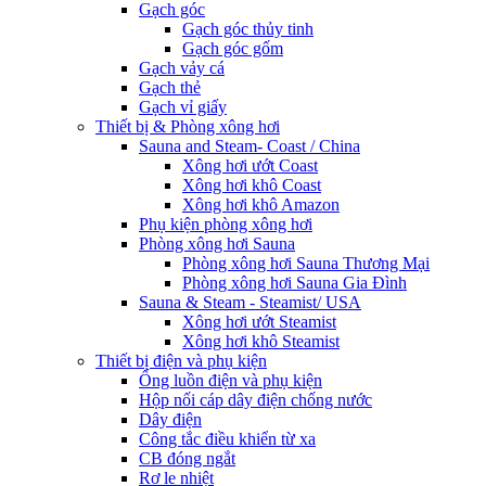
Gạch góc
Gạch góc thủy tinh
Gạch góc gốm
Gạch vảy cá
Gạch thẻ
Gạch vỉ giấy
Thiết bị & Phòng xông hơi
Sauna and Steam- Coast / China
Xông hơi ướt Coast
Xông hơi khô Coast
Xông hơi khô Amazon
Phụ kiện phòng xông hơi
Phòng xông hơi Sauna
Phòng xông hơi Sauna Thương Mại
Phòng xông hơi Sauna Gia Đình
Sauna & Steam - Steamist/ USA
Xông hơi ướt Steamist
Xông hơi khô Steamist
Thiết bị điện và phụ kiện
Ống luồn điện và phụ kiện
Hộp nối cáp dây điện chống nước
Dây điện
Công tắc điều khiển từ xa
CB đóng ngắt
Rơ le nhiệt