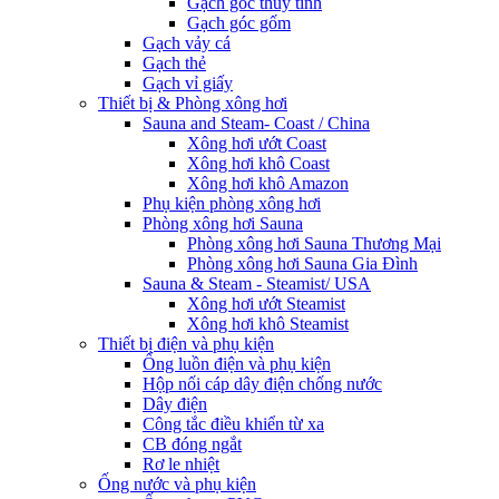
Gạch góc thủy tinh
Gạch góc gốm
Gạch vảy cá
Gạch thẻ
Gạch vỉ giấy
Thiết bị & Phòng xông hơi
Sauna and Steam- Coast / China
Xông hơi ướt Coast
Xông hơi khô Coast
Xông hơi khô Amazon
Phụ kiện phòng xông hơi
Phòng xông hơi Sauna
Phòng xông hơi Sauna Thương Mại
Phòng xông hơi Sauna Gia Đình
Sauna & Steam - Steamist/ USA
Xông hơi ướt Steamist
Xông hơi khô Steamist
Thiết bị điện và phụ kiện
Ống luồn điện và phụ kiện
Hộp nối cáp dây điện chống nước
Dây điện
Công tắc điều khiển từ xa
CB đóng ngắt
Rơ le nhiệt
Ống nước và phụ kiện