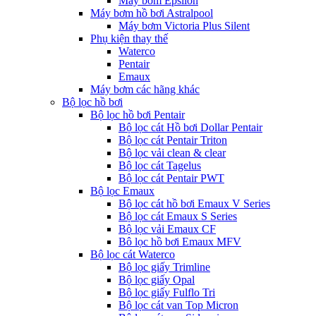
Máy bơm Epsilon
Máy bơm hồ bơi Astralpool
Máy bơm Victoria Plus Silent
Phụ kiện thay thế
Waterco
Pentair
Emaux
Máy bơm các hãng khác
Bộ lọc hồ bơi
Bộ lọc hồ bơi Pentair
Bộ lọc cát Hồ bơi Dollar Pentair
Bộ lọc cát Pentair Triton
Bộ lọc vải clean & clear
Bộ lọc cát Tagelus
Bộ lọc cát Pentair PWT
Bộ lọc Emaux
Bộ lọc cát hồ bơi Emaux V Series
Bộ lọc cát Emaux S Series
Bộ lọc vải Emaux CF
Bô lọc hồ bơi Emaux MFV
Bộ lọc cát Waterco
Bộ lọc giấy Trimline
Bộ lọc giấy Opal
Bộ lọc giấy Fulflo Tri
Bộ lọc cát van Top Micron