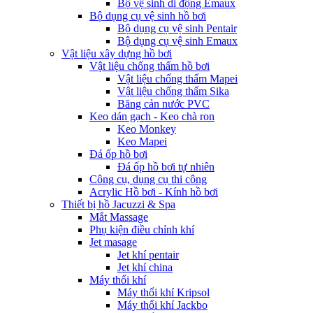
Bộ vệ sinh di động Emaux
Bộ dụng cụ vệ sinh hồ bơi
Bộ dụng cụ vệ sinh Pentair
Bộ dụng cụ vệ sinh Emaux
Vật liệu xây dựng hồ bơi
Vật liệu chống thấm hồ bơi
Vật liệu chống thấm Mapei
Vật liệu chống thấm Sika
Băng cản nước PVC
Keo dán gạch - Keo chà ron
Keo Monkey
Keo Mapei
Đá ốp hồ bơi
Đá ốp hồ bơi tự nhiên
Công cụ, dụng cụ thi công
Acrylic Hồ bơi - Kính hồ bơi
Thiết bị hồ Jacuzzi & Spa
Mắt Massage
Phụ kiện điều chỉnh khí
Jet masage
Jet khí pentair
Jet khí china
Máy thổi khí
Máy thổi khí Kripsol
Máy thổi khí Jackbo