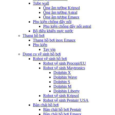
Tube wall
Ống âm tường Kripsol
Ống âm tường Astral
Ống âm tương Emaux
Phụ kiện chống đẩy nổi
Phụ kiện chống đẩy nổi astral
Bộ điều khiển mực nước
Thang hồ bơi
Thang hồ bơi inox Emaux
Phụ kiện
Tay vịn
Dụng cụ vệ sinh hồ bơi
Robot vệ sinh hồ bơi
Robot vệ sinh Procopi/EU
Robot vệ sinh Maytronics
Dolphin X
Dolphin Wave
Dolphin S
Dolphin M
Dolphin Liberty
Robot vệ sinh Kripsol
Robot vệ sinh Pentair/ USA
Bàn chải hồ bơi
Bàn chải hồ bơi Pentair
Bàn chải hồ bơi Emaux