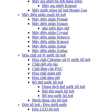
Máy gia nhiệt hồ bơi bằng Điện
Máy gia nhiệt Kripsol
Máy nước nóng hồ bơi Heater Gas
Máy điện phân muối hồ bơi
Máy điện phân Pentair
Máy điện phân Emaux
phụ kiện thay thế
Máy điện phân Crystal
Máy điện phân Waterco
Máy điện phân Kripsol
Máy điện phân Astral
Máy điện phân Zodiac
Hóa chất xử lý nước hồ bơi
Hóa chất Chlorine xử lý nước hồ bơi
Chất diệt rêu tảo
Chất lắng cặn PAC
Hóa chất giảm pH
Hóa chất tăng pH
Bộ thử nước hồ bơi
Dung dịch thử nước hồ bơi
Bút thử muối hồ bơi
Bộ test nước hồ bơi
Muối dùng cho hồ bơi
Đèn hồ bơi - Đèn dưới nước
Đèn LED hồ bơi