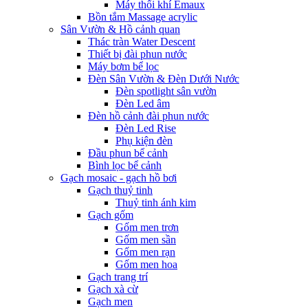
Máy thổi khí Emaux
Bồn tắm Massage acrylic
Sân Vườn & Hồ cảnh quan
Thác tràn Water Descent
Thiết bị đài phun nước
Máy bơm bể lọc
Đèn Sân Vườn & Đèn Dưới Nước
Đèn spotlight sân vườn
Đèn Led âm
Đèn hồ cảnh đài phun nước
Đèn Led Rise
Phụ kiện đèn
Đầu phun bể cảnh
Bình lọc bể cảnh
Gạch mosaic - gạch hồ bơi
Gạch thuỷ tinh
Thuỷ tinh ánh kim
Gạch gốm
Gốm men trơn
Gốm men sần
Gốm men rạn
Gốm men hoa
Gạch trang trí
Gạch xà cừ
Gạch men