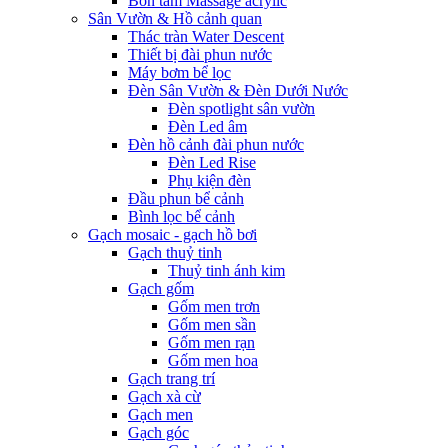
Bồn tắm Massage acrylic
Sân Vườn & Hồ cảnh quan
Thác tràn Water Descent
Thiết bị đài phun nước
Máy bơm bể lọc
Đèn Sân Vườn & Đèn Dưới Nước
Đèn spotlight sân vườn
Đèn Led âm
Đèn hồ cảnh đài phun nước
Đèn Led Rise
Phụ kiện đèn
Đầu phun bể cảnh
Bình lọc bể cảnh
Gạch mosaic - gạch hồ bơi
Gạch thuỷ tinh
Thuỷ tinh ánh kim
Gạch gốm
Gốm men trơn
Gốm men sần
Gốm men rạn
Gốm men hoa
Gạch trang trí
Gạch xà cừ
Gạch men
Gạch góc