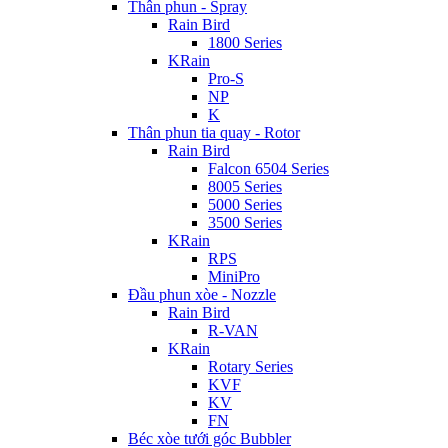
Thân phun - Spray
Rain Bird
1800 Series
KRain
Pro-S
NP
K
Thân phun tia quay - Rotor
Rain Bird
Falcon 6504 Series
8005 Series
5000 Series
3500 Series
KRain
RPS
MiniPro
Đầu phun xòe - Nozzle
Rain Bird
R-VAN
KRain
Rotary Series
KVF
KV
FN
Béc xòe tưới góc Bubbler