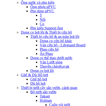
Ống nước và phụ kiện
Ống nhựa uPVC
Phụ tùng uPVC
T
Nối
Co
Phụ kiện Support ống
Dụng cụ bơi lội & Thiết bị cứu hộ
Thiết bị cứu hộ & an toàn bơi lội
Dụng cụ cứu hộ khác
Ván cứu hộ - Lifeguard Board
Phao cứu hộ
Áo Phao
Dụng cụ thể thao dưới nước
Ván Lướt sóng
Thuyền chèoKayak
Dụng cụ bơi lội
Ghế & Dù Hồ bơi
Ghế hồ bơi
Dù hồ bơi
Thiết bị tưới cây sân vườn, cảnh quan
Bộ tưới sân vườn
Takagi
Holman
Cuộn vòi tưới