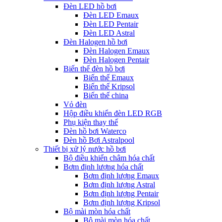
Đèn LED hồ bơi
Đèn LED Emaux
Đèn LED Pentair
Đèn LED Astral
Đèn Halogen hồ bơi
Đèn Halogen Emaux
Đèn Halogen Pentair
Biến thế đèn hồ bơi
Biến thế Emaux
Biến thế Kripsol
Biến thế china
Vỏ đèn
Hộp điều khiển đèn LED RGB
Phụ kiện thay thế
Đèn hồ bơi Waterco
Đèn hồ Bơi Astralpool
Thiết bị xử lý nước hồ bơi
Bộ điều khiển châm hóa chất
Bơm định lượng hóa chất
Bơm định lượng Emaux
Bơm định lượng Astral
Bơm định lượng Pentair
Bơm định lượng Kripsol
Bộ mài mòn hóa chất
Bộ mài mòn hóa chất