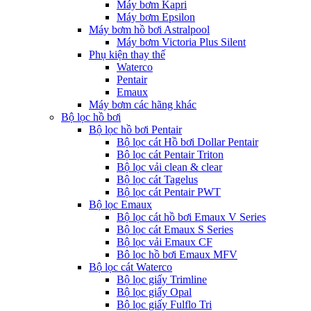
Máy bơm Kapri
Máy bơm Epsilon
Máy bơm hồ bơi Astralpool
Máy bơm Victoria Plus Silent
Phụ kiện thay thế
Waterco
Pentair
Emaux
Máy bơm các hãng khác
Bộ lọc hồ bơi
Bộ lọc hồ bơi Pentair
Bộ lọc cát Hồ bơi Dollar Pentair
Bộ lọc cát Pentair Triton
Bộ lọc vải clean & clear
Bộ lọc cát Tagelus
Bộ lọc cát Pentair PWT
Bộ lọc Emaux
Bộ lọc cát hồ bơi Emaux V Series
Bộ lọc cát Emaux S Series
Bộ lọc vải Emaux CF
Bô lọc hồ bơi Emaux MFV
Bộ lọc cát Waterco
Bộ lọc giấy Trimline
Bộ lọc giấy Opal
Bộ lọc giấy Fulflo Tri