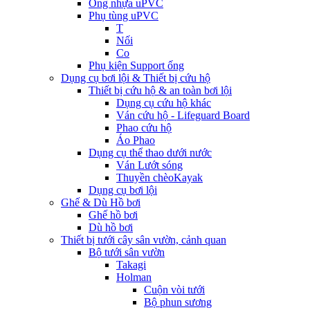
Ống nhựa uPVC
Phụ tùng uPVC
T
Nối
Co
Phụ kiện Support ống
Dụng cụ bơi lội & Thiết bị cứu hộ
Thiết bị cứu hộ & an toàn bơi lội
Dụng cụ cứu hộ khác
Ván cứu hộ - Lifeguard Board
Phao cứu hộ
Áo Phao
Dụng cụ thể thao dưới nước
Ván Lướt sóng
Thuyền chèoKayak
Dụng cụ bơi lội
Ghế & Dù Hồ bơi
Ghế hồ bơi
Dù hồ bơi
Thiết bị tưới cây sân vườn, cảnh quan
Bộ tưới sân vườn
Takagi
Holman
Cuộn vòi tưới
Bộ phun sương