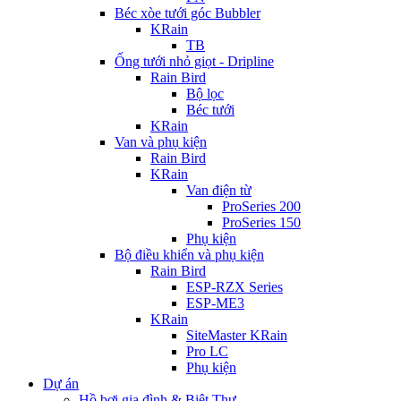
Béc xòe tưới góc Bubbler
KRain
TB
Ống tưới nhỏ giọt - Dripline
Rain Bird
Bộ lọc
Béc tưới
KRain
Van và phụ kiện
Rain Bird
KRain
Van điện từ
ProSeries 200
ProSeries 150
Phụ kiện
Bộ điều khiển và phụ kiện
Rain Bird
ESP-RZX Series
ESP-ME3
KRain
SiteMaster KRain
Pro LC
Phụ kiện
Dự án
Hồ bơi gia đình & Biệt Thự