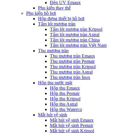
Đèn UV Emaux
Phụ kiện thay thế
Phụ kiện hồ bơi
Hộp đựng thiết bị hồ bơi
Tấm lót mương tràn
Tấm lót mương tràn Kripsol
Tấm lót mương tràn Astral
Tấm lót mương tràn China
Tấm lót mương tràn Việt Nam
Thu mương tràn
Thu mương tràn Emaux
Thu mương tràn Pentair
Thu mương tràn Kripsol
Thu mương tràn Astral
Thu mương tràn Inox
Hôp thu nước mặt
Hộp thu Emaux
Hộp thu Pentair
Hộp thu Kripsol
Hộp thu Astral
Hộp thu Waterco
Mắt hút vệ sinh
Mắt hút vệ sinh Emaux
Mắt hút vệ sinh Pentair
Mắt hút vệ sinh Kripsol