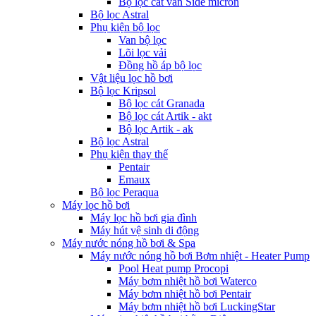
Bộ lọc cát van Side micron
Bộ lọc Astral
Phụ kiện bộ lọc
Van bộ lọc
Lõi lọc vải
Đồng hồ áp bộ lọc
Vật liệu lọc hồ bơi
Bộ lọc Kripsol
Bộ lọc cát Granada
Bộ lọc cát Artik - akt
Bộ lọc Artik - ak
Bộ lọc Astral
Phụ kiện thay thế
Pentair
Emaux
Bộ lọc Peraqua
Máy lọc hồ bơi
Máy lọc hồ bơi gia đình
Máy hút vệ sinh di động
Máy nước nóng hồ bơi & Spa
Máy nước nóng hồ bơi Bơm nhiệt - Heater Pump
Pool Heat pump Procopi
Máy bơm nhiệt hồ bơi Waterco
Máy bơm nhiệt hồ bơi Pentair
Máy bơm nhiệt hồ bơi LuckingStar