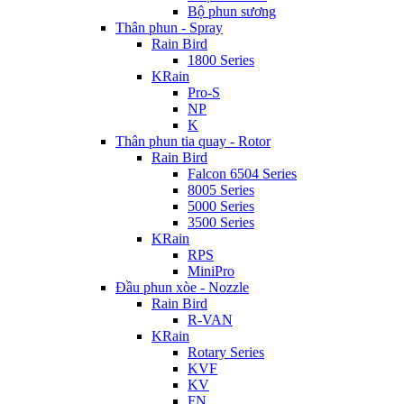
Bộ phun sương
Thân phun - Spray
Rain Bird
1800 Series
KRain
Pro-S
NP
K
Thân phun tia quay - Rotor
Rain Bird
Falcon 6504 Series
8005 Series
5000 Series
3500 Series
KRain
RPS
MiniPro
Đầu phun xòe - Nozzle
Rain Bird
R-VAN
KRain
Rotary Series
KVF
KV
FN