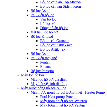
Bộ lọc cát van Top Micron
Bộ lọc cát van Side micron
Bộ lọc Astral
Phụ kiện bộ lọc
Van bộ lọc
Lõi lọc vải
Đồng hồ áp bộ lọc
Vật liệu lọc hồ bơi
Bộ lọc Kripsol
Bộ lọc cát Granada
Bộ lọc cát Artik - akt
Bộ lọc Artik - ak
Bộ lọc Astral
Phụ kiện thay thế
Pentair
Emaux
Bộ lọc Peraqua
Máy lọc hồ bơi
Máy lọc hồ bơi gia đình
Máy hút vệ sinh di động
Máy nước nóng hồ bơi & Spa
Máy nước nóng hồ bơi Bơm nhiệt - Heater Pump
Pool Heat pump Procopi
Máy bơm nhiệt hồ bơi Waterco
Máy bơm nhiệt hồ bơi Pentair