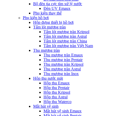
Bộ đèn tia cực tím xử lý nước
Đèn UV Emaux
Phụ kiện thay thế
Phụ kiện hồ bơi
Hộp đựng thiết bị hồ bơi
Tấm lót mương tràn
Tấm lót mương tràn Kripsol
Tấm lót mương tràn Astral
Tấm lót mương tràn China
Tấm lót mương tràn Việt Nam
Thu mương tràn
Thu mương tràn Emaux
Thu mương tràn Pentair
Thu mương tràn Kripsol
Thu mương tràn Astral
Thu mương tràn Inox
Hôp thu nước mặt
Hộp thu Emaux
Hộp thu Pentair
Hộp thu Kripsol
Hộp thu Astral
Hộp thu Waterco
Mắt hút vệ sinh
Mắt hút vệ sinh Emaux
Mắt hút vệ sinh Pentair