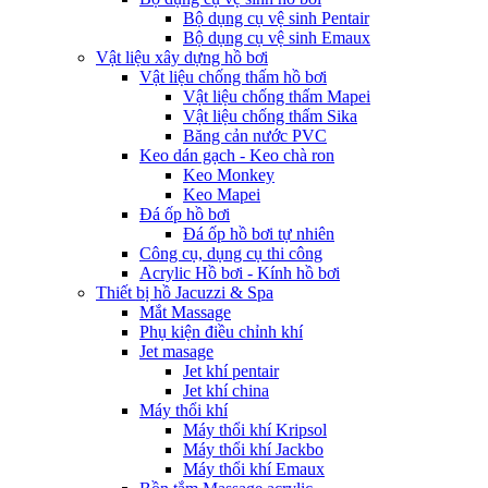
Bộ dụng cụ vệ sinh Pentair
Bộ dụng cụ vệ sinh Emaux
Vật liệu xây dựng hồ bơi
Vật liệu chống thấm hồ bơi
Vật liệu chống thấm Mapei
Vật liệu chống thấm Sika
Băng cản nước PVC
Keo dán gạch - Keo chà ron
Keo Monkey
Keo Mapei
Đá ốp hồ bơi
Đá ốp hồ bơi tự nhiên
Công cụ, dụng cụ thi công
Acrylic Hồ bơi - Kính hồ bơi
Thiết bị hồ Jacuzzi & Spa
Mắt Massage
Phụ kiện điều chỉnh khí
Jet masage
Jet khí pentair
Jet khí china
Máy thổi khí
Máy thổi khí Kripsol
Máy thổi khí Jackbo
Máy thổi khí Emaux