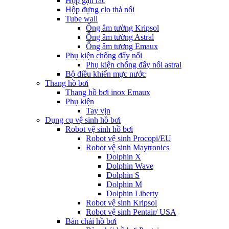
Hộp gạn rác
Hộp đựng clo thả nổi
Tube wall
Ống âm tường Kripsol
Ống âm tường Astral
Ống âm tương Emaux
Phụ kiện chống đẩy nổi
Phụ kiện chống đẩy nổi astral
Bộ điều khiển mực nước
Thang hồ bơi
Thang hồ bơi inox Emaux
Phụ kiện
Tay vịn
Dụng cụ vệ sinh hồ bơi
Robot vệ sinh hồ bơi
Robot vệ sinh Procopi/EU
Robot vệ sinh Maytronics
Dolphin X
Dolphin Wave
Dolphin S
Dolphin M
Dolphin Liberty
Robot vệ sinh Kripsol
Robot vệ sinh Pentair/ USA
Bàn chải hồ bơi