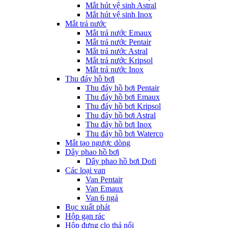
Mắt hút vệ sinh Astral
Mắt hút vệ sinh Inox
Mắt trả nước
Mắt trả nước Emaux
Mắt trả nước Pentair
Mắt trả nước Astral
Mắt trả nước Kripsol
Mắt trả nước Inox
Thu đáy hồ bơi
Thu đáy hồ bơi Pentair
Thu đáy hồ bơi Emaux
Thu đáy hồ bơi Kripsol
Thu đáy hồ bơi Astral
Thu đáy hồ bơi Inox
Thu đáy hồ bơi Waterco
Mắt tạo ngược dòng
Dây phao hồ bơi
Dây phao hồ bơi Dofi
Các loại van
Van Pentair
Van Emaux
Van 6 ngả
Bục xuất phát
Hộp gạn rác
Hộp đựng clo thả nổi