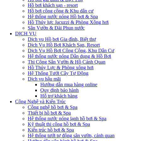
Hồ bơi khách sạn - resort
Hồ bơi công cộng & Khu dân cư
Hệ thống nước nóng Hồ bơi & Spa
Hồ Thủy lực Jacuzzi & Phòng Xông hơi
Sân Vườn & Đài Phun nước
DỊCH VỤ
Dịch vụ Hồ bơi Gia đình, Biệt thự
Dịch Vụ Hồ Bơi Khách Sạn, Resort
Dịch Vụ Hồ Bơi Công Cộng, Khu Dân Cư
Hệ thống nước nóng Dân dụng & Hồ Bơi
Thi Công Sân Vườn & Hồ Cảnh Quan
Hồ Thủy Lực & Phòng xông hơi
Hệ Thống Tưới Cây Tự Động
Dịch vụ hậu mãi
Hướng dẫn mua hàng online
Quy định bảo hành
Hỗ trợ khách hàng
Công Nghệ và Kiến Trúc
Công nghệ hồ bơi & Spa
Thiết bị hồ bơi & Spa
Hệ thống nước nóng lạnh hồ bơi & Spa
Kỹ thuật thi công hồ bơi & Spa
Kiến trúc hồ bơi & Spa
Hệ thống tưới tự động sân vườn, cảnh quan