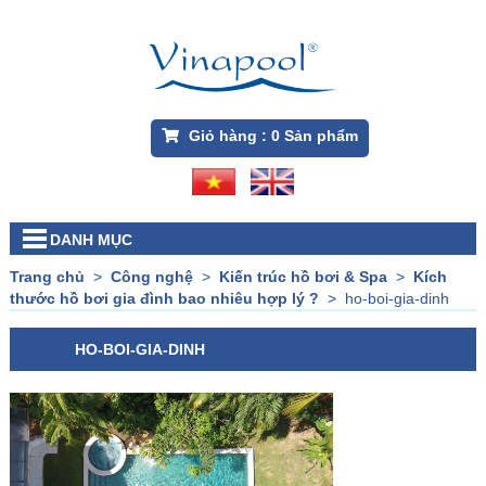
Giỏ hàng :
0
Sản phẩm
DANH MỤC
Trang chủ
>
Công nghệ
>
Kiến trúc hồ bơi & Spa
>
Kích
thước hồ bơi gia đình bao nhiêu hợp lý ?
>
ho-boi-gia-dinh
HO-BOI-GIA-DINH