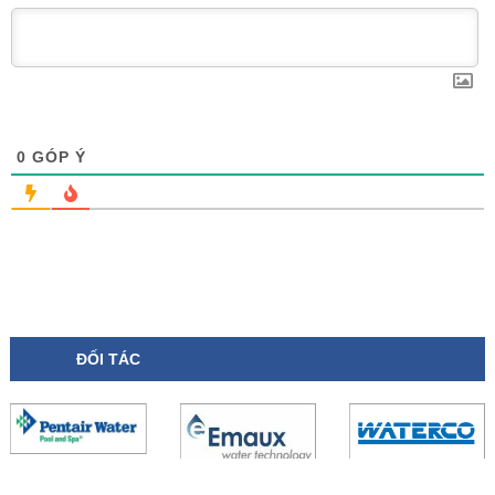
0
GÓP Ý
ĐỐI TÁC