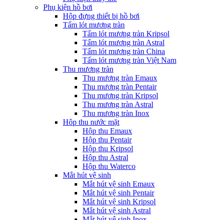
Phụ kiện hồ bơi
Hộp đựng thiết bị hồ bơi
Tấm lót mương tràn
Tấm lót mương tràn Kripsol
Tấm lót mương tràn Astral
Tấm lót mương tràn China
Tấm lót mương tràn Việt Nam
Thu mương tràn
Thu mương tràn Emaux
Thu mương tràn Pentair
Thu mương tràn Kripsol
Thu mương tràn Astral
Thu mương tràn Inox
Hôp thu nước mặt
Hộp thu Emaux
Hộp thu Pentair
Hộp thu Kripsol
Hộp thu Astral
Hộp thu Waterco
Mắt hút vệ sinh
Mắt hút vệ sinh Emaux
Mắt hút vệ sinh Pentair
Mắt hút vệ sinh Kripsol
Mắt hút vệ sinh Astral
Mắt hút vệ sinh Inox