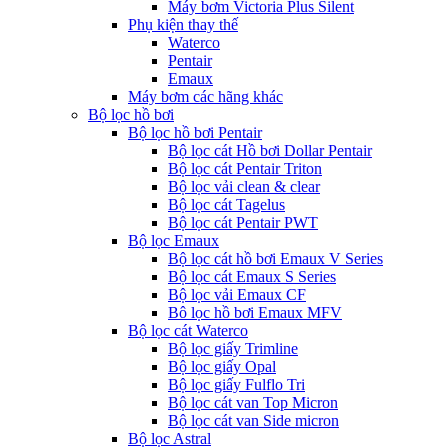
Máy bơm Victoria Plus Silent
Phụ kiện thay thế
Waterco
Pentair
Emaux
Máy bơm các hãng khác
Bộ lọc hồ bơi
Bộ lọc hồ bơi Pentair
Bộ lọc cát Hồ bơi Dollar Pentair
Bộ lọc cát Pentair Triton
Bộ lọc vải clean & clear
Bộ lọc cát Tagelus
Bộ lọc cát Pentair PWT
Bộ lọc Emaux
Bộ lọc cát hồ bơi Emaux V Series
Bộ lọc cát Emaux S Series
Bộ lọc vải Emaux CF
Bô lọc hồ bơi Emaux MFV
Bộ lọc cát Waterco
Bộ lọc giấy Trimline
Bộ lọc giấy Opal
Bộ lọc giấy Fulflo Tri
Bộ lọc cát van Top Micron
Bộ lọc cát van Side micron
Bộ lọc Astral