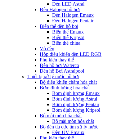
Đèn LED Astral
Đèn Halogen hồ bơi
Đèn Halogen Emaux
Đèn Halogen Pentair
Biến thế đèn hồ bơi
Biến thế Emaux
Biến thế Kripsol
Biến thế china
Vỏ đèn
Hộp điều khiển đèn LED RGB
Phụ kiện thay thế
Đèn hồ bơi Waterco
Đèn hồ Bơi Astralpool
Thiết bị xử lý nước hồ bơi
Bộ điều khiển châm hóa chất
Bơm định lượng hóa chất
Bơm định lượng Emaux
Bơm định lượng Astral
Bơm định lượng Pentair
Bơm định lượng Kripsol
Bộ mài mòn hóa chất
Bộ mài mòn hóa chất
Bộ đèn tia cực tím xử lý nước
Đèn UV Emaux
Phụ kiện thay thế