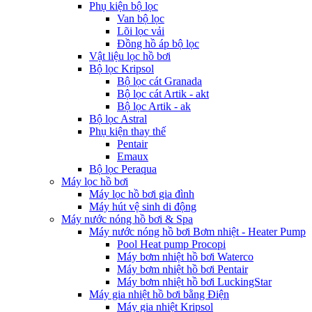
Phụ kiện bộ lọc
Van bộ lọc
Lõi lọc vải
Đồng hồ áp bộ lọc
Vật liệu lọc hồ bơi
Bộ lọc Kripsol
Bộ lọc cát Granada
Bộ lọc cát Artik - akt
Bộ lọc Artik - ak
Bộ lọc Astral
Phụ kiện thay thế
Pentair
Emaux
Bộ lọc Peraqua
Máy lọc hồ bơi
Máy lọc hồ bơi gia đình
Máy hút vệ sinh di động
Máy nước nóng hồ bơi & Spa
Máy nước nóng hồ bơi Bơm nhiệt - Heater Pump
Pool Heat pump Procopi
Máy bơm nhiệt hồ bơi Waterco
Máy bơm nhiệt hồ bơi Pentair
Máy bơm nhiệt hồ bơi LuckingStar
Máy gia nhiệt hồ bơi bằng Điện
Máy gia nhiệt Kripsol