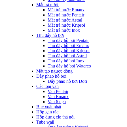
Mắt trả nước
Mắt trả nước Emaux
Mắt trả nước Pentair
Mắt trả nước Astral
Mắt trả nước Kripsol
Mắt trả nước Inox
Thu đáy hồ bơi
Thu đáy hồ bơi Pentair
Thu đáy hồ bơi Emaux
Thu đáy hồ bơi Kripsol
Thu đáy hồ bơi Astral
Thu đáy hồ bơi Inox
Thu đáy hồ bơi Waterco
Mắt tạo ngược dòng
Dây phao hồ bơi
Dây phao hồ bơi Dofi
Các loại van
Van Pentair
Van Emaux
Van 6 ngả
Bục xuất phát
Hộp gạn rác
Hộp đựng clo thả nổi
Tube wall