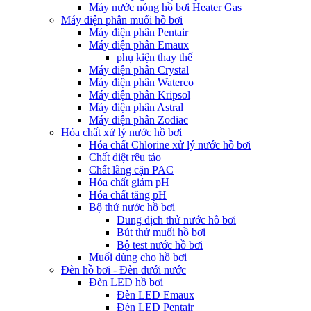
Máy nước nóng hồ bơi Heater Gas
Máy điện phân muối hồ bơi
Máy điện phân Pentair
Máy điện phân Emaux
phụ kiện thay thế
Máy điện phân Crystal
Máy điện phân Waterco
Máy điện phân Kripsol
Máy điện phân Astral
Máy điện phân Zodiac
Hóa chất xử lý nước hồ bơi
Hóa chất Chlorine xử lý nước hồ bơi
Chất diệt rêu tảo
Chất lắng cặn PAC
Hóa chất giảm pH
Hóa chất tăng pH
Bộ thử nước hồ bơi
Dung dịch thử nước hồ bơi
Bút thử muối hồ bơi
Bộ test nước hồ bơi
Muối dùng cho hồ bơi
Đèn hồ bơi - Đèn dưới nước
Đèn LED hồ bơi
Đèn LED Emaux
Đèn LED Pentair