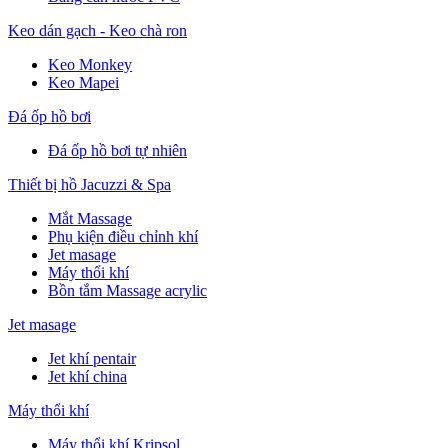
Keo dán gạch - Keo chà ron
Keo Monkey
Keo Mapei
Đá ốp hồ bơi
Đá ốp hồ bơi tự nhiên
Thiết bị hồ Jacuzzi & Spa
Mắt Massage
Phụ kiện điều chỉnh khí
Jet masage
Máy thổi khí
Bồn tắm Massage acrylic
Jet masage
Jet khí pentair
Jet khí china
Máy thổi khí
Máy thổi khí Kripsol