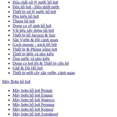
Hóa chất xử lý nước hồ bơi
Đèn hồ bơi - Đèn dưới nước
Thiết bị xử lý nước hồ bơi
Phụ kiện hồ bơi
Thang hồ bơi
Dụng cụ vệ sinh hồ bơi
Vật liệu xây dựng hồ bơi
Thiết bị hồ Jacuzzi & Spa
Sân Vườn & Hồ cảnh quan
Gạch mosaic - gạch hồ bơi
Thiết bị & Phòng xông hơi
Thiết bị điện và phụ kiện
Ống nước và phụ kiện
Dụng cụ bơi lội & Thiết bị cứu hộ
Ghế & Dù Hồ bơi
Thiết bị tưới cây sân vườn, cảnh quan
Máy Bơm hồ bơi
Máy bơm hồ bơi Pentair
Máy bơm hồ bơi Emaux
Máy bơm hồ bơi Waterco
Máy bơm hồ bơi Peraqua
Máy bơm hồ bơi Kripsol
Máy bơm hồ bơi Astralpool