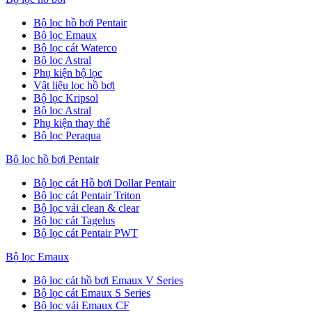
Bộ lọc hồ bơi Pentair
Bộ lọc Emaux
Bộ lọc cát Waterco
Bộ lọc Astral
Phụ kiện bộ lọc
Vật liệu lọc hồ bơi
Bộ lọc Kripsol
Bộ lọc Astral
Phụ kiện thay thế
Bộ lọc Peraqua
Bộ lọc hồ bơi Pentair
Bộ lọc cát Hồ bơi Dollar Pentair
Bộ lọc cát Pentair Triton
Bộ lọc vải clean & clear
Bộ lọc cát Tagelus
Bộ lọc cát Pentair PWT
Bộ lọc Emaux
Bộ lọc cát hồ bơi Emaux V Series
Bộ lọc cát Emaux S Series
Bộ lọc vải Emaux CF