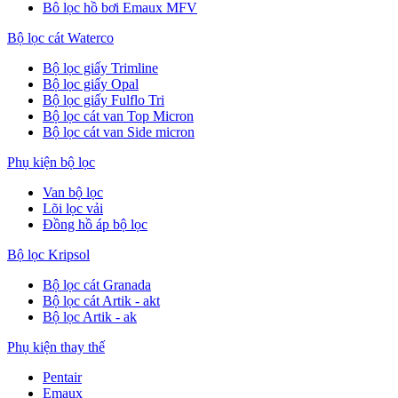
Bô lọc hồ bơi Emaux MFV
Bộ lọc cát Waterco
Bộ lọc giấy Trimline
Bộ lọc giấy Opal
Bộ lọc giấy Fulflo Tri
Bộ lọc cát van Top Micron
Bộ lọc cát van Side micron
Phụ kiện bộ lọc
Van bộ lọc
Lõi lọc vải
Đồng hồ áp bộ lọc
Bộ lọc Kripsol
Bộ lọc cát Granada
Bộ lọc cát Artik - akt
Bộ lọc Artik - ak
Phụ kiện thay thế
Pentair
Emaux