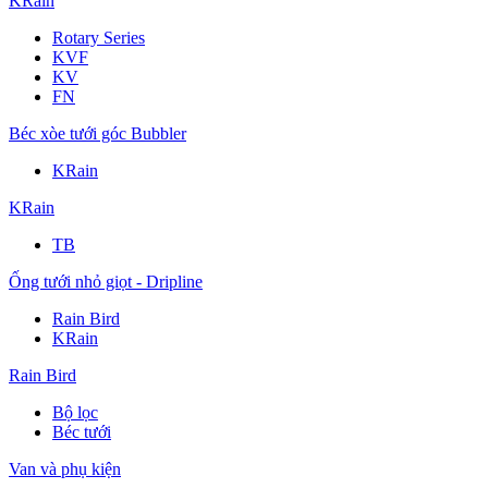
KRain
Rotary Series
KVF
KV
FN
Béc xòe tưới góc Bubbler
KRain
KRain
TB
Ống tưới nhỏ giọt - Dripline
Rain Bird
KRain
Rain Bird
Bộ lọc
Béc tưới
Van và phụ kiện