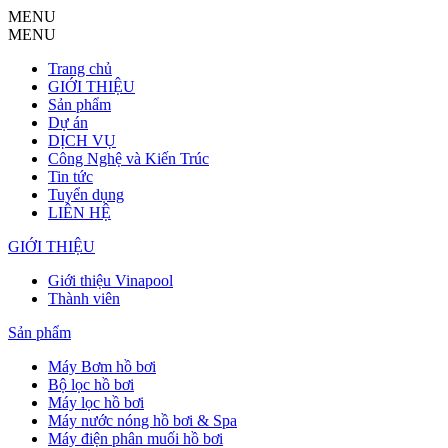
MENU
MENU
Trang chủ
GIỚI THIỆU
Sản phẩm
Dự án
DỊCH VỤ
Công Nghệ và Kiến Trúc
Tin tức
Tuyển dụng
LIÊN HỆ
GIỚI THIỆU
Giới thiệu Vinapool
Thành viên
Sản phẩm
Máy Bơm hồ bơi
Bộ lọc hồ bơi
Máy lọc hồ bơi
Máy nước nóng hồ bơi & Spa
Máy điện phân muối hồ bơi