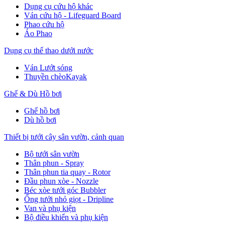
Dụng cụ cứu hộ khác
Ván cứu hộ - Lifeguard Board
Phao cứu hộ
Áo Phao
Dụng cụ thể thao dưới nước
Ván Lướt sóng
Thuyền chèoKayak
Ghế & Dù Hồ bơi
Ghế hồ bơi
Dù hồ bơi
Thiết bị tưới cây sân vườn, cảnh quan
Bộ tưới sân vườn
Thân phun - Spray
Thân phun tia quay - Rotor
Đầu phun xòe - Nozzle
Béc xòe tưới góc Bubbler
Ống tưới nhỏ giọt - Dripline
Van và phụ kiện
Bộ điều khiển và phụ kiện