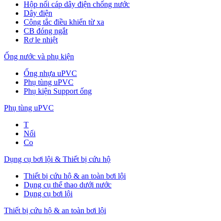
Hộp nối cáp dây điện chống nước
Dây điện
Công tắc điều khiển từ xa
CB đóng ngắt
Rơ le nhiệt
Ống nước và phụ kiện
Ống nhựa uPVC
Phụ tùng uPVC
Phụ kiện Support ống
Phụ tùng uPVC
T
Nối
Co
Dụng cụ bơi lội & Thiết bị cứu hộ
Thiết bị cứu hộ & an toàn bơi lội
Dụng cụ thể thao dưới nước
Dụng cụ bơi lội
Thiết bị cứu hộ & an toàn bơi lội