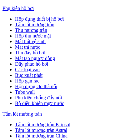
Phụ kiện hồ bơi
Hộp đựng thiết bị hồ bơi
Tấm lót mương tràn
Thu mương tràn
Hôp thu nước mặt
Mắt hút vệ sinh
Mắt trả nước
Thu đáy hồ bơi
Mắt tạo ngược dòng
Dây phao hồ bơi
Các loại van
Bục xuất phát
Hộp gạn rác
Hộp đựng clo thả nổi
Tube wall
Phụ kiện chống đẩy nổi
Bộ điều khiển mực nước
Tấm lót mương tràn
Tấm lót mương tràn Kripsol
Tấm lót mương tràn Astral
Tấm lót mương tràn China