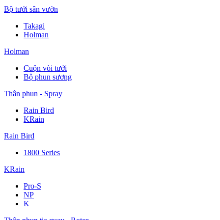
Bộ tưới sân vườn
Takagi
Holman
Holman
Cuộn vòi tưới
Bộ phun sương
Thân phun - Spray
Rain Bird
KRain
Rain Bird
1800 Series
KRain
Pro-S
NP
K