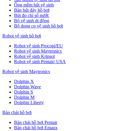
Ống mềm hút vệ sinh
Bàn hút đáy hồ bơi
Bút đo chỉ số nước
Bộ vệ sinh di động
Bộ dụng cụ vệ sinh hồ bơi
Robot vệ sinh hồ bơi
Robot vệ sinh Procopi/EU
Robot vệ sinh Maytronics
Robot vệ sinh Kripsol
Robot vệ sinh Pentair/ USA
Robot vệ sinh Maytronics
Dolphin X
Dolphin Wave
Dolphin S
Dolphin M
Dolphin Liberty
Bàn chải hồ bơi
Bàn chải hồ bơi Pentair
Bàn chải hồ bơi Emaux