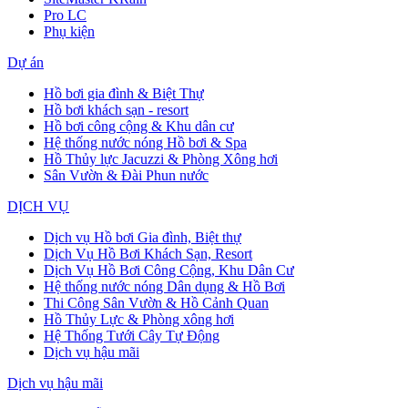
Pro LC
Phụ kiện
Dự án
Hồ bơi gia đình & Biệt Thự
Hồ bơi khách sạn - resort
Hồ bơi công cộng & Khu dân cư
Hệ thống nước nóng Hồ bơi & Spa
Hồ Thủy lực Jacuzzi & Phòng Xông hơi
Sân Vườn & Đài Phun nước
DỊCH VỤ
Dịch vụ Hồ bơi Gia đình, Biệt thự
Dịch Vụ Hồ Bơi Khách Sạn, Resort
Dịch Vụ Hồ Bơi Công Cộng, Khu Dân Cư
Hệ thống nước nóng Dân dụng & Hồ Bơi
Thi Công Sân Vườn & Hồ Cảnh Quan
Hồ Thủy Lực & Phòng xông hơi
Hệ Thống Tưới Cây Tự Động
Dịch vụ hậu mãi
Dịch vụ hậu mãi