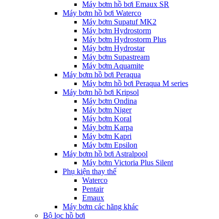
Máy bơm hồ bơi Emaux SR
Máy bơm hồ bơi Waterco
Máy bơm Supatuf MK2
Máy bơm Hydrostorm
Máy bơm Hydrostorm Plus
Máy bơm Hydrostar
Máy bơm Supastream
Máy bơm Aquamite
Máy bơm hồ bơi Peraqua
Máy bơm hồ bơi Peraqua M series
Máy bơm hồ bơi Kripsol
Máy bơm Ondina
Máy bơm Niger
Máy bơm Koral
Máy bơm Karpa
Máy bơm Kapri
Máy bơm Epsilon
Máy bơm hồ bơi Astralpool
Máy bơm Victoria Plus Silent
Phụ kiện thay thế
Waterco
Pentair
Emaux
Máy bơm các hãng khác
Bộ lọc hồ bơi