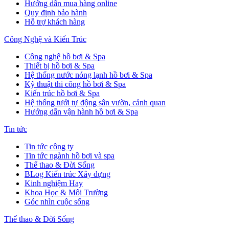
Hướng dẫn mua hàng online
Quy định bảo hành
Hỗ trợ khách hàng
Công Nghệ và Kiến Trúc
Công nghệ hồ bơi & Spa
Thiết bị hồ bơi & Spa
Hệ thống nước nóng lạnh hồ bơi & Spa
Kỹ thuật thi công hồ bơi & Spa
Kiến trúc hồ bơi & Spa
Hệ thống tưới tự động sân vườn, cảnh quan
Hướng dẫn vận hành hồ bơi & Spa
Tin tức
Tin tức công ty
Tin tức ngành hồ bơi và spa
Thể thao & Đời Sống
BLog Kiến trúc Xây dựng
Kinh nghiệm Hay
Khoa Học & Môi Trường
Góc nhìn cuộc sống
Thể thao & Đời Sống