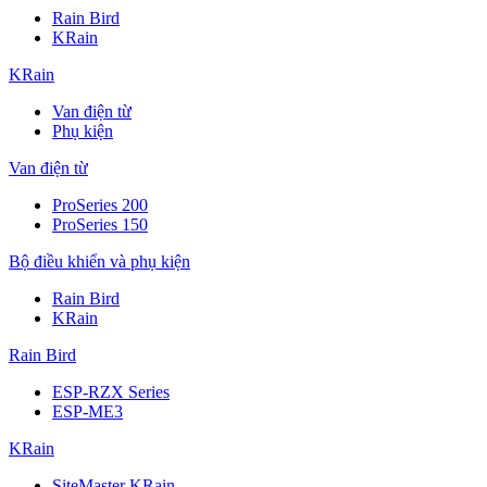
Rain Bird
KRain
KRain
Van điện từ
Phụ kiện
Van điện từ
ProSeries 200
ProSeries 150
Bộ điều khiển và phụ kiện
Rain Bird
KRain
Rain Bird
ESP-RZX Series
ESP-ME3
KRain
SiteMaster KRain