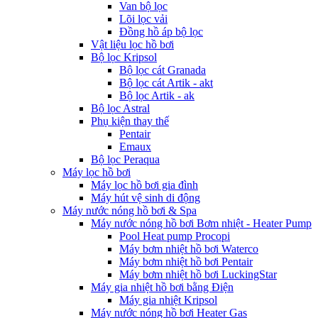
Van bộ lọc
Lõi lọc vải
Đồng hồ áp bộ lọc
Vật liệu lọc hồ bơi
Bộ lọc Kripsol
Bộ lọc cát Granada
Bộ lọc cát Artik - akt
Bộ lọc Artik - ak
Bộ lọc Astral
Phụ kiện thay thế
Pentair
Emaux
Bộ lọc Peraqua
Máy lọc hồ bơi
Máy lọc hồ bơi gia đình
Máy hút vệ sinh di động
Máy nước nóng hồ bơi & Spa
Máy nước nóng hồ bơi Bơm nhiệt - Heater Pump
Pool Heat pump Procopi
Máy bơm nhiệt hồ bơi Waterco
Máy bơm nhiệt hồ bơi Pentair
Máy bơm nhiệt hồ bơi LuckingStar
Máy gia nhiệt hồ bơi bằng Điện
Máy gia nhiệt Kripsol
Máy nước nóng hồ bơi Heater Gas