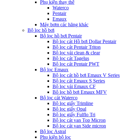
Phụ kiện thay thế
Waterco
Pentair
Emaux
Máy bơm các hãng khác
Bộ lọc hồ bơi
Bộ lọc hồ bơi Pentair
Bộ lọc cát Hồ bơi Dollar Pentair
Bộ lọc cát Pentair Triton
Bộ lọc vải clean & clear
Bộ lọc cát Tagelus
Bộ lọc cát Pentair PWT
Bộ lọc Emaux
Bộ lọc cát hồ bơi Emaux V Series
Bộ lọc cát Emaux S Series
Bộ lọc vải Emaux CF
Bô lọc hồ bơi Emaux MFV
Bộ lọc cát Waterco
Bộ lọc giấy Trimline
Bộ lọc giấy Opal
Bộ lọc giấy Fulflo Tri
Bộ lọc cát van Top Micron
Bộ lọc cát van Side micron
Bộ lọc Astral
Phụ kiện bộ lọc