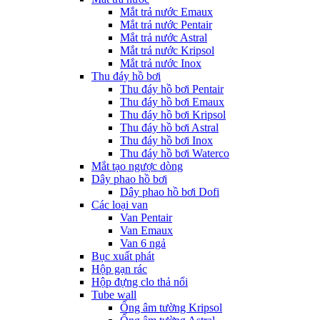
Mắt trả nước Emaux
Mắt trả nước Pentair
Mắt trả nước Astral
Mắt trả nước Kripsol
Mắt trả nước Inox
Thu đáy hồ bơi
Thu đáy hồ bơi Pentair
Thu đáy hồ bơi Emaux
Thu đáy hồ bơi Kripsol
Thu đáy hồ bơi Astral
Thu đáy hồ bơi Inox
Thu đáy hồ bơi Waterco
Mắt tạo ngược dòng
Dây phao hồ bơi
Dây phao hồ bơi Dofi
Các loại van
Van Pentair
Van Emaux
Van 6 ngả
Bục xuất phát
Hộp gạn rác
Hộp đựng clo thả nổi
Tube wall
Ống âm tường Kripsol