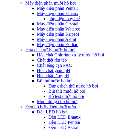
Máy điện phân muối hồ bơi
Máy điện phân Pentair
Máy điện phân Emaux
phụ kiện thay thế
Máy điện phân Crystal
Máy điện phân Waterco
Máy điện phân Kripsol
Máy điện phân Astral
Máy điện phân Zodiac
Hóa chất xử lý nước hồ bơi
Hóa chất Chlorine xử lý nước hồ bơi
Chất diệt rêu tảo
Chất lắng cặn PAC
Hóa chất giảm pH
Hóa chất tăng pH
Bộ thử nước hồ bơi
Dung dịch thử nước hồ bơi
Bút thử muối hồ bơi
Bộ test nước hồ bơi
Muối dùng cho hồ bơi
Đèn hồ bơi - Đèn dưới nước
Đèn LED hồ bơi
Đèn LED Emaux
Đèn LED Pentair
Đèn LED Astral