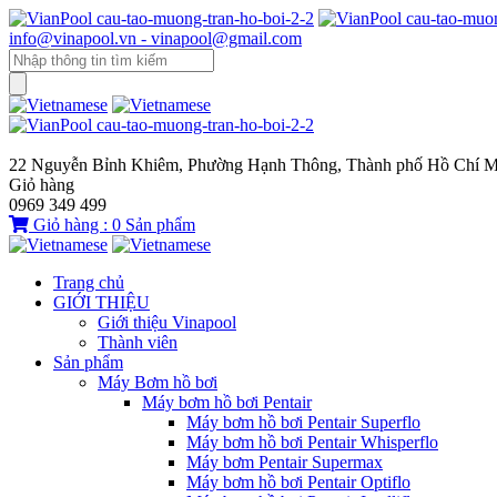
info@vinapool.vn - vinapool@gmail.com
22 Nguyễn Bỉnh Khiêm, Phường Hạnh Thông, Thành phố Hồ Chí M
Giỏ hàng
0969 349 499
Giỏ hàng :
0
Sản phẩm
Trang chủ
GIỚI THIỆU
Giới thiệu Vinapool
Thành viên
Sản phẩm
Máy Bơm hồ bơi
Máy bơm hồ bơi Pentair
Máy bơm hồ bơi Pentair Superflo
Máy bơm hồ bơi Pentair Whisperflo
Máy bơm Pentair Supermax
Máy bơm hồ bơi Pentair Optiflo