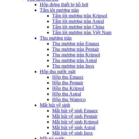
Hộp đựng thiết bị hồ bơi
Tấm lót mương tràn
Tấm lót mương tràn Kripsol
Tấm lót mương tràn Astral
Tấm lót mương tràn China
Tấm lót mương tràn Việt Nam
Thu mương tràn
Thu mương tràn Emaux
Thu mương tràn Pentair
Thu mương tràn Kripsol
Thu mương tràn Astral
Thu mương tràn Inox
Hôp thu nước mặt
Hộp thu Emaux
Hộp thu Pentair
Hộp thu Kripsol
Hộp thu Astral
Hộp thu Waterco
Mắt hút vệ sinh
Mắt hút vệ sinh Emaux
Mắt hút vệ sinh Pentair
Mắt hút vệ sinh Kripsol
Mắt hút vệ sinh Astral
Mắt hút vệ sinh Inox
Mắt trả nước