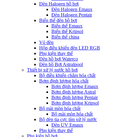
Đèn Halogen hồ bơi
Đèn Halogen Emaux
Đèn Halogen Pentair
Biến thế đèn hồ bơi
Biến thế Emaux
Biến thế Kripsol
Biến thế china
Vỏ đèn
Hộp điều khiển đèn LED RGB
Phụ kiện thay thế
Đèn hồ bơi Waterco
Đèn hồ Bơi Astralpool
Thiết bị xử lý nước hồ bơi
Bộ điều khiển châm hóa chất
Bơm định lượng hóa chất
Bơm định lượng Emaux
Bơm định lượng Astral
Bơm định lượng Pentair
Bơm định lượng Kripsol
Bộ mài mòn hóa chất
Bộ mài mòn hóa chất
Bộ đèn tia cực tím xử lý nước
Đèn UV Emaux
Phụ kiện thay thế
Phụ kiện hồ bơi