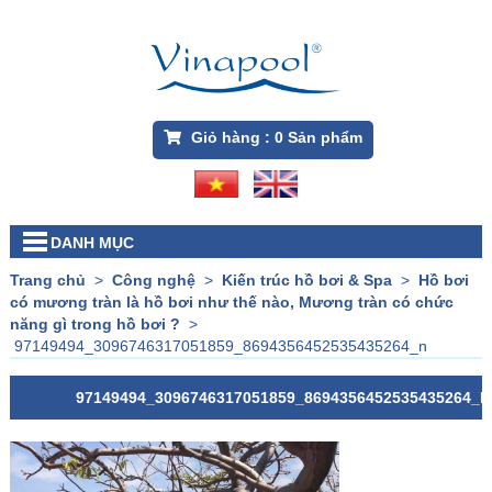
Giỏ hàng :
0
Sản phẩm
DANH MỤC
Trang chủ
>
Công nghệ
>
Kiến trúc hồ bơi & Spa
>
Hồ bơi
có mương tràn là hồ bơi như thế nào, Mương tràn có chức
năng gì trong hồ bơi ?
>
97149494_3096746317051859_8694356452535435264_n
97149494_3096746317051859_8694356452535435264_N