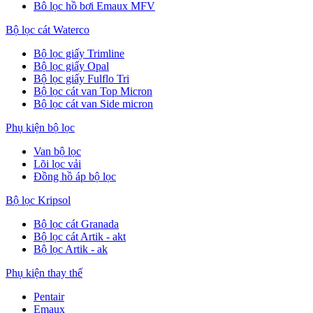
Bô lọc hồ bơi Emaux MFV
Bộ lọc cát Waterco
Bộ lọc giấy Trimline
Bộ lọc giấy Opal
Bộ lọc giấy Fulflo Tri
Bộ lọc cát van Top Micron
Bộ lọc cát van Side micron
Phụ kiện bộ lọc
Van bộ lọc
Lõi lọc vải
Đồng hồ áp bộ lọc
Bộ lọc Kripsol
Bộ lọc cát Granada
Bộ lọc cát Artik - akt
Bộ lọc Artik - ak
Phụ kiện thay thế
Pentair
Emaux