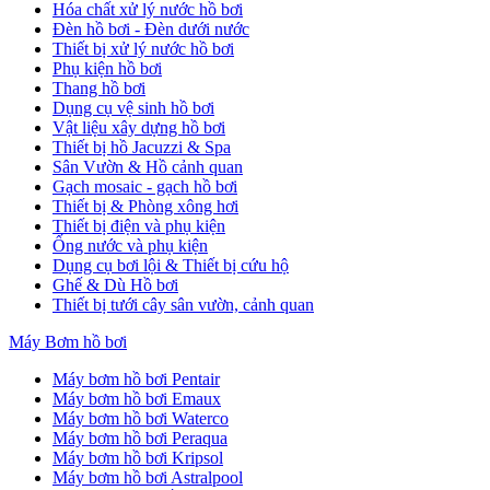
Hóa chất xử lý nước hồ bơi
Đèn hồ bơi - Đèn dưới nước
Thiết bị xử lý nước hồ bơi
Phụ kiện hồ bơi
Thang hồ bơi
Dụng cụ vệ sinh hồ bơi
Vật liệu xây dựng hồ bơi
Thiết bị hồ Jacuzzi & Spa
Sân Vườn & Hồ cảnh quan
Gạch mosaic - gạch hồ bơi
Thiết bị & Phòng xông hơi
Thiết bị điện và phụ kiện
Ống nước và phụ kiện
Dụng cụ bơi lội & Thiết bị cứu hộ
Ghế & Dù Hồ bơi
Thiết bị tưới cây sân vườn, cảnh quan
Máy Bơm hồ bơi
Máy bơm hồ bơi Pentair
Máy bơm hồ bơi Emaux
Máy bơm hồ bơi Waterco
Máy bơm hồ bơi Peraqua
Máy bơm hồ bơi Kripsol
Máy bơm hồ bơi Astralpool