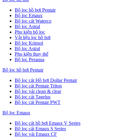
Bộ lọc hồ bơi Pentair
Bộ lọc Emaux
Bộ lọc cát Waterco
Bộ lọc Astral
Phụ kiện bộ lọc
Vật liệu lọc hồ bơi
Bộ lọc Kripsol
Bộ lọc Astral
Phụ kiện thay thế
Bộ lọc Peraqua
Bộ lọc hồ bơi Pentair
Bộ lọc cát Hồ bơi Dollar Pentair
Bộ lọc cát Pentair Triton
Bộ lọc vải clean & clear
Bộ lọc cát Tagelus
Bộ lọc cát Pentair PWT
Bộ lọc Emaux
Bộ lọc cát hồ bơi Emaux V Series
Bộ lọc cát Emaux S Series
Bộ lọc vải Emaux CF