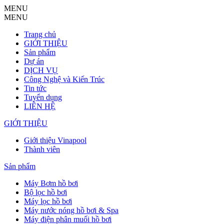
MENU
MENU
Trang chủ
GIỚI THIỆU
Sản phẩm
Dự án
DỊCH VỤ
Công Nghệ và Kiến Trúc
Tin tức
Tuyển dụng
LIÊN HỆ
GIỚI THIỆU
Giới thiệu Vinapool
Thành viên
Sản phẩm
Máy Bơm hồ bơi
Bộ lọc hồ bơi
Máy lọc hồ bơi
Máy nước nóng hồ bơi & Spa
Máy điện phân muối hồ bơi