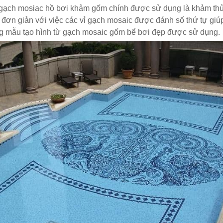
 gạch mosiac hồ bơi khảm gốm chính được sử dụng là khảm thủy 
 đơn giản với việc các vỉ gạch mosaic được đánh số thứ tự gi
g mẫu tạo hình từ gạch mosaic gốm bể bơi đẹp được sử dụn