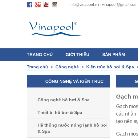
info@vinapool.vn - vinapool@gmail.com
TRANG CHỦ
GIỚI THIỆU
SẢN PHẨM
Trang chủ
>
Công nghệ
>
Kiến trúc hồ bơi & Spa
CÔNG NGHỆ VÀ KIẾN TRÚC
G
Gạch mo
Công nghệ hồ bơi & Spa
Gạch mosa
Thiết bị hồ bơi & Spa
các nhân 
tạo nên s
Hệ thống nước nóng lạnh hồ bơi
& Spa
Gạch mosa