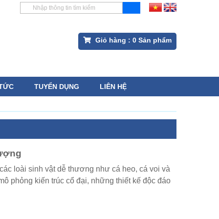
Giỏ hàng :
0
Sản phẩm
 TỨC
TUYỂN DỤNG
LIÊN HỆ
I
tượng
ác loài sinh vật dễ thương như cá heo, cá voi và
ô phỏng kiến trúc cổ đại, những thiết kế độc đáo