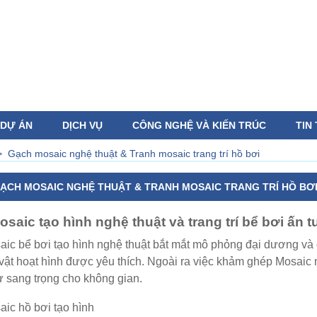
DỰ ÁN
DỊCH VỤ
CÔNG NGHỆ VÀ KIẾN TRÚC
TIN
>
Gạch mosaic nghệ thuật & Tranh mosaic trang trí hồ bơi
ẠCH MOSAIC NGHỆ THUẬT & TRANH MOSAIC TRANG TRÍ HỒ BƠ
saic tạo hình nghệ thuật và trang trí bể bơi ấn 
ic bể bơi tạo hình nghệ thuật bắt mắt mô phỏng đại dương và c
vật hoạt hình được yêu thích. Ngoài ra việc khảm ghép Mosaic m
ự sang trọng cho không gian.
ic hồ bơi tạo hình