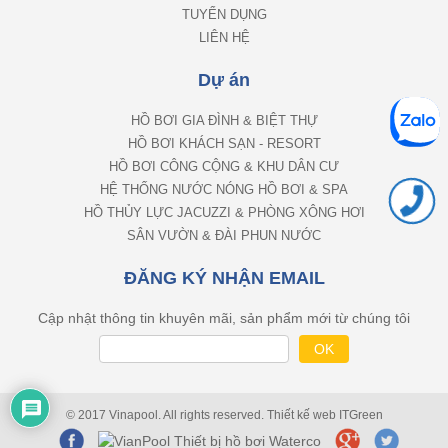
TUYỂN DỤNG
LIÊN HỆ
Dự án
HỒ BƠI GIA ĐÌNH & BIỆT THỰ
HỒ BƠI KHÁCH SẠN - RESORT
HỒ BƠI CÔNG CỘNG & KHU DÂN CƯ
HỆ THỐNG NƯỚC NÓNG HỒ BƠI & SPA
HỒ THỦY LỰC JACUZZI & PHÒNG XÔNG HƠI
SÂN VƯỜN & ĐÀI PHUN NƯỚC
ĐĂNG KÝ NHẬN EMAIL
Cập nhật thông tin khuyên mãi, sản phẩm mới từ chúng tôi
© 2017 Vinapool. All rights reserved.
Thiết kế web
ITGreen