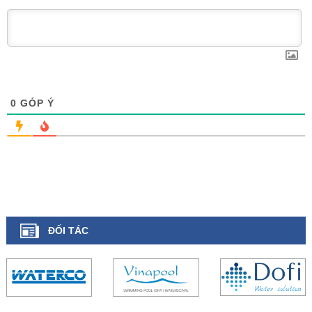
0
GÓP Ý
ĐỐI TÁC