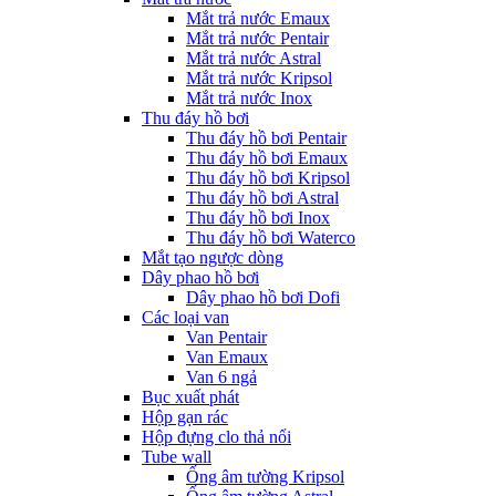
Mắt trả nước Emaux
Mắt trả nước Pentair
Mắt trả nước Astral
Mắt trả nước Kripsol
Mắt trả nước Inox
Thu đáy hồ bơi
Thu đáy hồ bơi Pentair
Thu đáy hồ bơi Emaux
Thu đáy hồ bơi Kripsol
Thu đáy hồ bơi Astral
Thu đáy hồ bơi Inox
Thu đáy hồ bơi Waterco
Mắt tạo ngược dòng
Dây phao hồ bơi
Dây phao hồ bơi Dofi
Các loại van
Van Pentair
Van Emaux
Van 6 ngả
Bục xuất phát
Hộp gạn rác
Hộp đựng clo thả nổi
Tube wall
Ống âm tường Kripsol