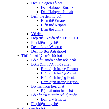
Đèn Halogen hồ bơi
Đèn Halogen Emaux
Đèn Halogen Pentair
Biến thế đèn hồ bơi
Biến thế Emaux
Biến thế Kripsol
Biến thế china
Vỏ đèn
Hộp điều khiển đèn LED RGB
Phụ kiện thay thế
Đèn hồ bơi Waterco
Đèn hồ Bơi Astralpool
Thiết bị xử lý nước hồ bơi
Bộ điều khiển châm hóa chất
Bơm định lượng hóa chất
Bơm định lượng Emaux
Bơm định lượng Astral
Bơm định lượng Pentair
Bơm định lượng Kripsol
Bộ mài mòn hóa chất
Bộ mài mòn hóa chất
Bộ đèn tia cực tím xử lý nước
Đèn UV Emaux
Phụ kiện thay thế
Phụ kiện hồ bơi