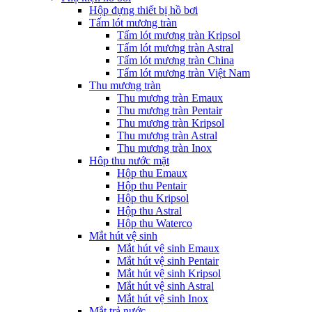
Hộp đựng thiết bị hồ bơi
Tấm lót mương tràn
Tấm lót mương tràn Kripsol
Tấm lót mương tràn Astral
Tấm lót mương tràn China
Tấm lót mương tràn Việt Nam
Thu mương tràn
Thu mương tràn Emaux
Thu mương tràn Pentair
Thu mương tràn Kripsol
Thu mương tràn Astral
Thu mương tràn Inox
Hôp thu nước mặt
Hộp thu Emaux
Hộp thu Pentair
Hộp thu Kripsol
Hộp thu Astral
Hộp thu Waterco
Mắt hút vệ sinh
Mắt hút vệ sinh Emaux
Mắt hút vệ sinh Pentair
Mắt hút vệ sinh Kripsol
Mắt hút vệ sinh Astral
Mắt hút vệ sinh Inox
Mắt trả nước