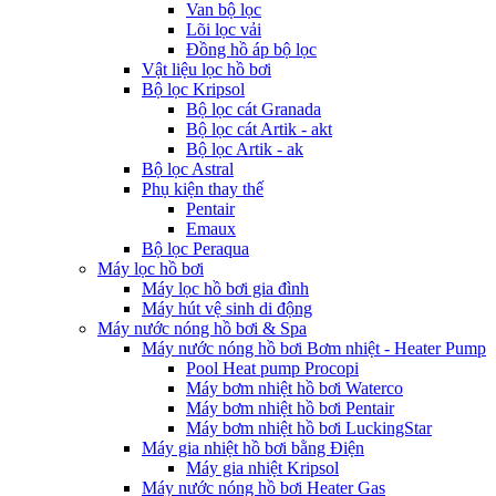
Van bộ lọc
Lõi lọc vải
Đồng hồ áp bộ lọc
Vật liệu lọc hồ bơi
Bộ lọc Kripsol
Bộ lọc cát Granada
Bộ lọc cát Artik - akt
Bộ lọc Artik - ak
Bộ lọc Astral
Phụ kiện thay thế
Pentair
Emaux
Bộ lọc Peraqua
Máy lọc hồ bơi
Máy lọc hồ bơi gia đình
Máy hút vệ sinh di động
Máy nước nóng hồ bơi & Spa
Máy nước nóng hồ bơi Bơm nhiệt - Heater Pump
Pool Heat pump Procopi
Máy bơm nhiệt hồ bơi Waterco
Máy bơm nhiệt hồ bơi Pentair
Máy bơm nhiệt hồ bơi LuckingStar
Máy gia nhiệt hồ bơi bằng Điện
Máy gia nhiệt Kripsol
Máy nước nóng hồ bơi Heater Gas