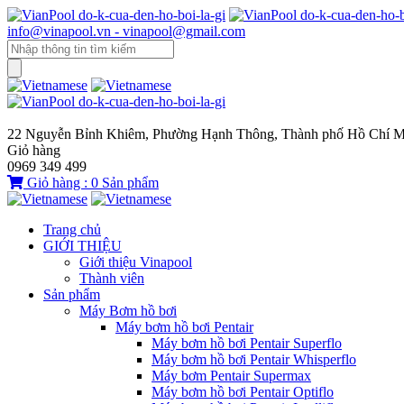
info@vinapool.vn - vinapool@gmail.com
22 Nguyễn Bỉnh Khiêm, Phường Hạnh Thông, Thành phố Hồ Chí M
Giỏ hàng
0969 349 499
Giỏ hàng :
0
Sản phẩm
Trang chủ
GIỚI THIỆU
Giới thiệu Vinapool
Thành viên
Sản phẩm
Máy Bơm hồ bơi
Máy bơm hồ bơi Pentair
Máy bơm hồ bơi Pentair Superflo
Máy bơm hồ bơi Pentair Whisperflo
Máy bơm Pentair Supermax
Máy bơm hồ bơi Pentair Optiflo