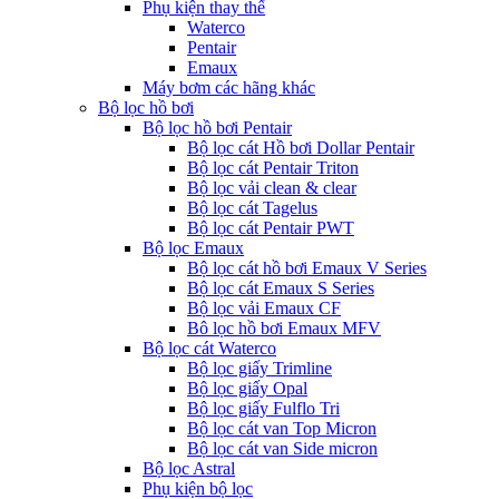
Phụ kiện thay thế
Waterco
Pentair
Emaux
Máy bơm các hãng khác
Bộ lọc hồ bơi
Bộ lọc hồ bơi Pentair
Bộ lọc cát Hồ bơi Dollar Pentair
Bộ lọc cát Pentair Triton
Bộ lọc vải clean & clear
Bộ lọc cát Tagelus
Bộ lọc cát Pentair PWT
Bộ lọc Emaux
Bộ lọc cát hồ bơi Emaux V Series
Bộ lọc cát Emaux S Series
Bộ lọc vải Emaux CF
Bô lọc hồ bơi Emaux MFV
Bộ lọc cát Waterco
Bộ lọc giấy Trimline
Bộ lọc giấy Opal
Bộ lọc giấy Fulflo Tri
Bộ lọc cát van Top Micron
Bộ lọc cát van Side micron
Bộ lọc Astral
Phụ kiện bộ lọc