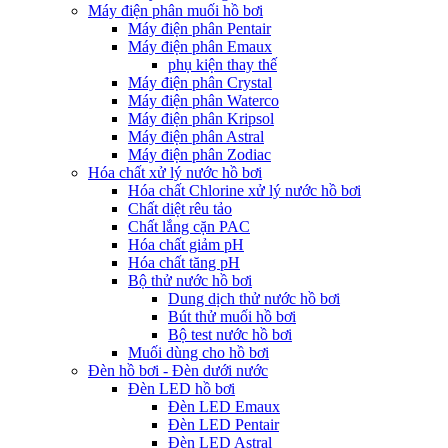
Máy điện phân muối hồ bơi
Máy điện phân Pentair
Máy điện phân Emaux
phụ kiện thay thế
Máy điện phân Crystal
Máy điện phân Waterco
Máy điện phân Kripsol
Máy điện phân Astral
Máy điện phân Zodiac
Hóa chất xử lý nước hồ bơi
Hóa chất Chlorine xử lý nước hồ bơi
Chất diệt rêu tảo
Chất lắng cặn PAC
Hóa chất giảm pH
Hóa chất tăng pH
Bộ thử nước hồ bơi
Dung dịch thử nước hồ bơi
Bút thử muối hồ bơi
Bộ test nước hồ bơi
Muối dùng cho hồ bơi
Đèn hồ bơi - Đèn dưới nước
Đèn LED hồ bơi
Đèn LED Emaux
Đèn LED Pentair
Đèn LED Astral