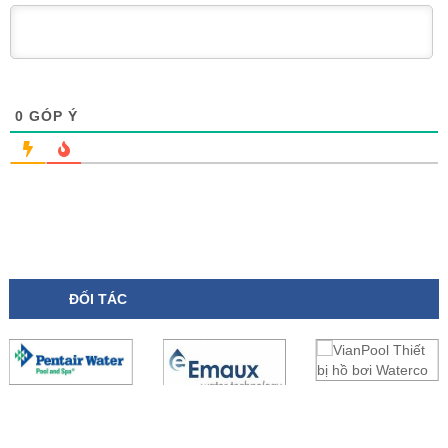
0
GÓP Ý
ĐỐI TÁC