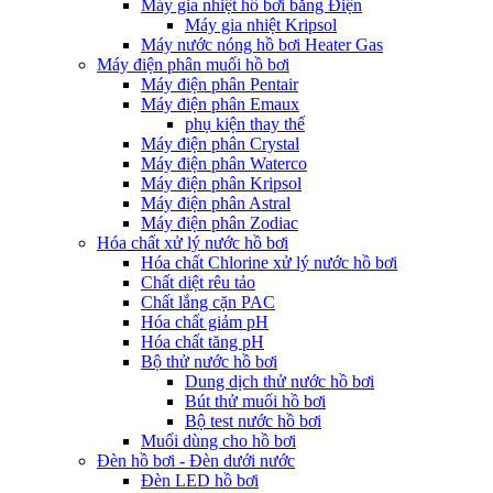
Máy gia nhiệt hồ bơi bằng Điện
Máy gia nhiệt Kripsol
Máy nước nóng hồ bơi Heater Gas
Máy điện phân muối hồ bơi
Máy điện phân Pentair
Máy điện phân Emaux
phụ kiện thay thế
Máy điện phân Crystal
Máy điện phân Waterco
Máy điện phân Kripsol
Máy điện phân Astral
Máy điện phân Zodiac
Hóa chất xử lý nước hồ bơi
Hóa chất Chlorine xử lý nước hồ bơi
Chất diệt rêu tảo
Chất lắng cặn PAC
Hóa chất giảm pH
Hóa chất tăng pH
Bộ thử nước hồ bơi
Dung dịch thử nước hồ bơi
Bút thử muối hồ bơi
Bộ test nước hồ bơi
Muối dùng cho hồ bơi
Đèn hồ bơi - Đèn dưới nước
Đèn LED hồ bơi