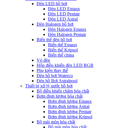
Đèn LED hồ bơi
Đèn LED Emaux
Đèn LED Pentair
Đèn LED Astral
Đèn Halogen hồ bơi
Đèn Halogen Emaux
Đèn Halogen Pentair
Biến thế đèn hồ bơi
Biến thế Emaux
Biến thế Kripsol
Biến thế china
Vỏ đèn
Hộp điều khiển đèn LED RGB
Phụ kiện thay thế
Đèn hồ bơi Waterco
Đèn hồ Bơi Astralpool
Thiết bị xử lý nước hồ bơi
Bộ điều khiển châm hóa chất
Bơm định lượng hóa chất
Bơm định lượng Emaux
Bơm định lượng Astral
Bơm định lượng Pentair
Bơm định lượng Kripsol
Bộ mài mòn hóa chất
Bộ mài mòn hóa chất