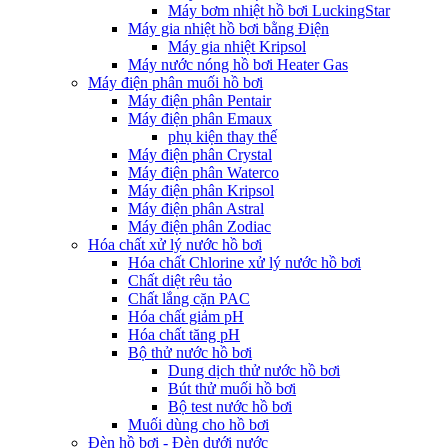
Máy bơm nhiệt hồ bơi LuckingStar
Máy gia nhiệt hồ bơi bằng Điện
Máy gia nhiệt Kripsol
Máy nước nóng hồ bơi Heater Gas
Máy điện phân muối hồ bơi
Máy điện phân Pentair
Máy điện phân Emaux
phụ kiện thay thế
Máy điện phân Crystal
Máy điện phân Waterco
Máy điện phân Kripsol
Máy điện phân Astral
Máy điện phân Zodiac
Hóa chất xử lý nước hồ bơi
Hóa chất Chlorine xử lý nước hồ bơi
Chất diệt rêu tảo
Chất lắng cặn PAC
Hóa chất giảm pH
Hóa chất tăng pH
Bộ thử nước hồ bơi
Dung dịch thử nước hồ bơi
Bút thử muối hồ bơi
Bộ test nước hồ bơi
Muối dùng cho hồ bơi
Đèn hồ bơi - Đèn dưới nước