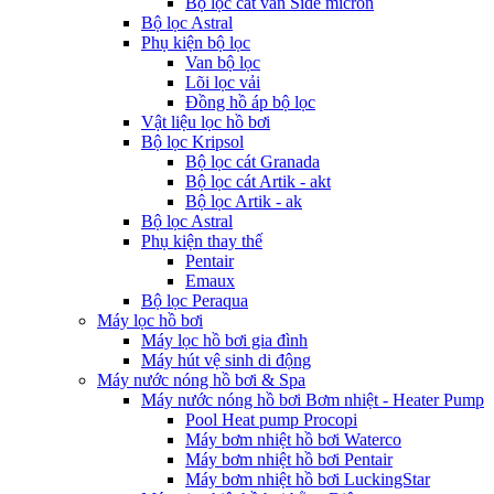
Bộ lọc cát van Side micron
Bộ lọc Astral
Phụ kiện bộ lọc
Van bộ lọc
Lõi lọc vải
Đồng hồ áp bộ lọc
Vật liệu lọc hồ bơi
Bộ lọc Kripsol
Bộ lọc cát Granada
Bộ lọc cát Artik - akt
Bộ lọc Artik - ak
Bộ lọc Astral
Phụ kiện thay thế
Pentair
Emaux
Bộ lọc Peraqua
Máy lọc hồ bơi
Máy lọc hồ bơi gia đình
Máy hút vệ sinh di động
Máy nước nóng hồ bơi & Spa
Máy nước nóng hồ bơi Bơm nhiệt - Heater Pump
Pool Heat pump Procopi
Máy bơm nhiệt hồ bơi Waterco
Máy bơm nhiệt hồ bơi Pentair
Máy bơm nhiệt hồ bơi LuckingStar