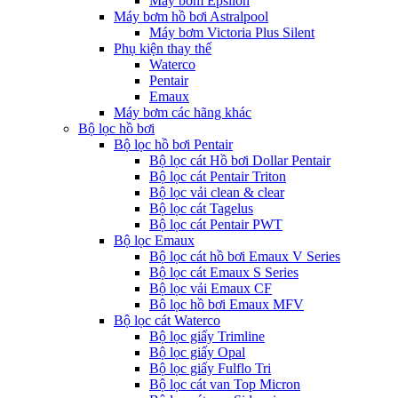
Máy bơm Epsilon
Máy bơm hồ bơi Astralpool
Máy bơm Victoria Plus Silent
Phụ kiện thay thế
Waterco
Pentair
Emaux
Máy bơm các hãng khác
Bộ lọc hồ bơi
Bộ lọc hồ bơi Pentair
Bộ lọc cát Hồ bơi Dollar Pentair
Bộ lọc cát Pentair Triton
Bộ lọc vải clean & clear
Bộ lọc cát Tagelus
Bộ lọc cát Pentair PWT
Bộ lọc Emaux
Bộ lọc cát hồ bơi Emaux V Series
Bộ lọc cát Emaux S Series
Bộ lọc vải Emaux CF
Bô lọc hồ bơi Emaux MFV
Bộ lọc cát Waterco
Bộ lọc giấy Trimline
Bộ lọc giấy Opal
Bộ lọc giấy Fulflo Tri
Bộ lọc cát van Top Micron