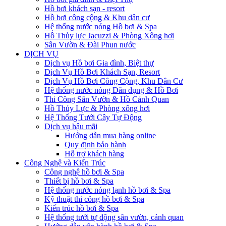
Hồ bơi khách sạn - resort
Hồ bơi công cộng & Khu dân cư
Hệ thống nước nóng Hồ bơi & Spa
Hồ Thủy lực Jacuzzi & Phòng Xông hơi
Sân Vườn & Đài Phun nước
DỊCH VỤ
Dịch vụ Hồ bơi Gia đình, Biệt thự
Dịch Vụ Hồ Bơi Khách Sạn, Resort
Dịch Vụ Hồ Bơi Công Cộng, Khu Dân Cư
Hệ thống nước nóng Dân dụng & Hồ Bơi
Thi Công Sân Vườn & Hồ Cảnh Quan
Hồ Thủy Lực & Phòng xông hơi
Hệ Thống Tưới Cây Tự Động
Dịch vụ hậu mãi
Hướng dẫn mua hàng online
Quy định bảo hành
Hỗ trợ khách hàng
Công Nghệ và Kiến Trúc
Công nghệ hồ bơi & Spa
Thiết bị hồ bơi & Spa
Hệ thống nước nóng lạnh hồ bơi & Spa
Kỹ thuật thi công hồ bơi & Spa
Kiến trúc hồ bơi & Spa
Hệ thống tưới tự động sân vườn, cảnh quan