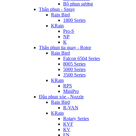
Bộ phun sương
Thân phun - Spray
Rain Bird
1800 Series
KRain
Pro-S
NP
K
Thân phun tia quay - Rotor
Rain Bird
Falcon 6504 Series
8005 Series
5000 Series
3500 Series
KRain
RPS
MiniPro
Đầu phun xòe - Nozzle
Rain Bird
R-VAN
KRain
Rotary Series
KVF
KV
FN