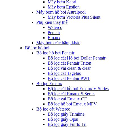
Máy bơm Kapri
Máy bơm Epsilon
Máy bơm hồ bơi Astralpool
Máy bơm Victoria Plus Silent
Phụ kiện thay thế
Waterco
Pentair
Emaux
Máy bơm các hãng khác
Bộ lọc hồ bơi
Bộ lọc hồ bơi Pentair
Bộ lọc cát Hồ bơi Dollar Pentair
Bộ lọc cát Pentair Triton
Bộ lọc vải clean & clear
Bộ lọc cát Tagelus
Bộ lọc cát Pentair PWT
Bộ lọc Emaux
Bộ lọc cát hồ bơi Emaux V Series
Bộ lọc cát Emaux S Series
Bộ lọc vải Emaux CF
Bô lọc hồ bơi Emaux MFV
Bộ lọc cát Waterco
Bộ lọc giấy Trimline
Bộ lọc giấy Opal
Bộ lọc giấy Fulflo Tri