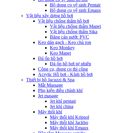
Bộ dụng cụ vệ sinh Pentair
Bộ dụng cụ vệ sinh Emaux
Vật liệu xây dựng hồ bơi
Vật liệu chống thấm hồ bơi
Vật liệu chống thấm Mapei
Vật liệu chống thấm Sika
Băng cản nước PVC
Keo dán gạch - Keo chà ron
Keo Monkey
Keo Mapei
Đá ốp hồ bơi
Đá ốp hồ bơi tự nhiên
Công cụ, dụng cụ thi công
Acrylic Hồ bơi - Kính hồ bơi
Thiết bị hồ Jacuzzi & Spa
Mắt Massage
Phụ kiện điều chỉnh khí
Jet masage
Jet khí pentair
Jet khí china
Máy thổi khí
Máy thổi khí Kripsol
Máy thổi khí Jackbo
Máy thổi khí Emaux