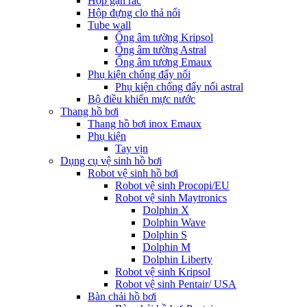
Hộp gạn rác
Hộp đựng clo thả nổi
Tube wall
Ống âm tường Kripsol
Ống âm tường Astral
Ống âm tương Emaux
Phụ kiện chống đẩy nổi
Phụ kiện chống đẩy nổi astral
Bộ điều khiển mực nước
Thang hồ bơi
Thang hồ bơi inox Emaux
Phụ kiện
Tay vịn
Dụng cụ vệ sinh hồ bơi
Robot vệ sinh hồ bơi
Robot vệ sinh Procopi/EU
Robot vệ sinh Maytronics
Dolphin X
Dolphin Wave
Dolphin S
Dolphin M
Dolphin Liberty
Robot vệ sinh Kripsol
Robot vệ sinh Pentair/ USA
Bàn chải hồ bơi