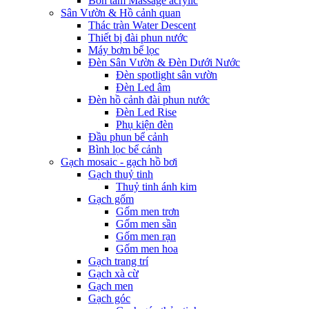
Bồn tắm Massage acrylic
Sân Vườn & Hồ cảnh quan
Thác tràn Water Descent
Thiết bị đài phun nước
Máy bơm bể lọc
Đèn Sân Vườn & Đèn Dưới Nước
Đèn spotlight sân vườn
Đèn Led âm
Đèn hồ cảnh đài phun nước
Đèn Led Rise
Phụ kiện đèn
Đầu phun bể cảnh
Bình lọc bể cảnh
Gạch mosaic - gạch hồ bơi
Gạch thuỷ tinh
Thuỷ tinh ánh kim
Gạch gốm
Gốm men trơn
Gốm men sần
Gốm men rạn
Gốm men hoa
Gạch trang trí
Gạch xà cừ
Gạch men
Gạch góc