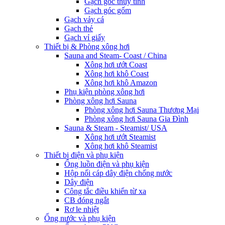
Gạch góc thủy tinh
Gạch góc gốm
Gạch vảy cá
Gạch thẻ
Gạch vỉ giấy
Thiết bị & Phòng xông hơi
Sauna and Steam- Coast / China
Xông hơi ướt Coast
Xông hơi khô Coast
Xông hơi khô Amazon
Phụ kiện phòng xông hơi
Phòng xông hơi Sauna
Phòng xông hơi Sauna Thương Mại
Phòng xông hơi Sauna Gia Đình
Sauna & Steam - Steamist/ USA
Xông hơi ướt Steamist
Xông hơi khô Steamist
Thiết bị điện và phụ kiện
Ống luồn điện và phụ kiện
Hộp nối cáp dây điện chống nước
Dây điện
Công tắc điều khiển từ xa
CB đóng ngắt
Rơ le nhiệt
Ống nước và phụ kiện