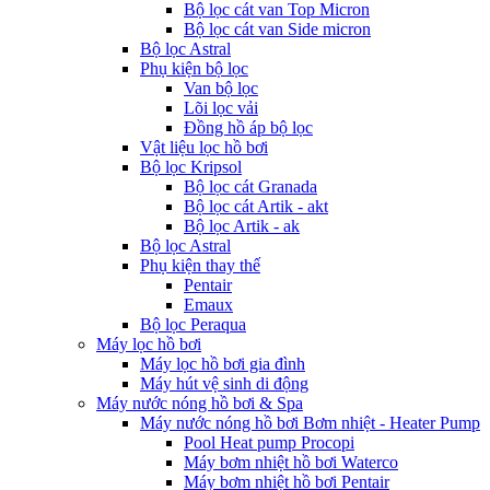
Bộ lọc cát van Top Micron
Bộ lọc cát van Side micron
Bộ lọc Astral
Phụ kiện bộ lọc
Van bộ lọc
Lõi lọc vải
Đồng hồ áp bộ lọc
Vật liệu lọc hồ bơi
Bộ lọc Kripsol
Bộ lọc cát Granada
Bộ lọc cát Artik - akt
Bộ lọc Artik - ak
Bộ lọc Astral
Phụ kiện thay thế
Pentair
Emaux
Bộ lọc Peraqua
Máy lọc hồ bơi
Máy lọc hồ bơi gia đình
Máy hút vệ sinh di động
Máy nước nóng hồ bơi & Spa
Máy nước nóng hồ bơi Bơm nhiệt - Heater Pump
Pool Heat pump Procopi
Máy bơm nhiệt hồ bơi Waterco
Máy bơm nhiệt hồ bơi Pentair