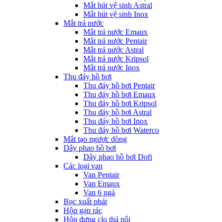
Mắt hút vệ sinh Astral
Mắt hút vệ sinh Inox
Mắt trả nước
Mắt trả nước Emaux
Mắt trả nước Pentair
Mắt trả nước Astral
Mắt trả nước Kripsol
Mắt trả nước Inox
Thu đáy hồ bơi
Thu đáy hồ bơi Pentair
Thu đáy hồ bơi Emaux
Thu đáy hồ bơi Kripsol
Thu đáy hồ bơi Astral
Thu đáy hồ bơi Inox
Thu đáy hồ bơi Waterco
Mắt tạo ngược dòng
Dây phao hồ bơi
Dây phao hồ bơi Dofi
Các loại van
Van Pentair
Van Emaux
Van 6 ngả
Bục xuất phát
Hộp gạn rác
Hộp đựng clo thả nổi