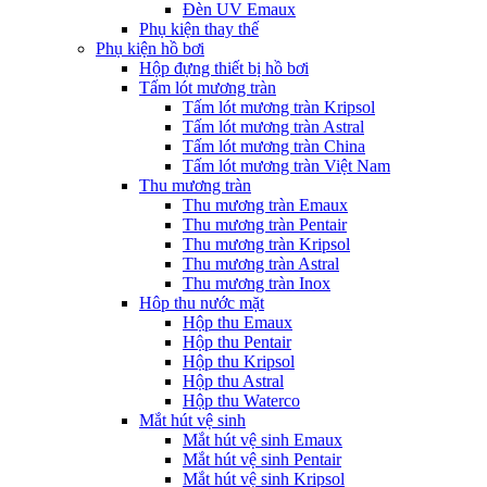
Đèn UV Emaux
Phụ kiện thay thế
Phụ kiện hồ bơi
Hộp đựng thiết bị hồ bơi
Tấm lót mương tràn
Tấm lót mương tràn Kripsol
Tấm lót mương tràn Astral
Tấm lót mương tràn China
Tấm lót mương tràn Việt Nam
Thu mương tràn
Thu mương tràn Emaux
Thu mương tràn Pentair
Thu mương tràn Kripsol
Thu mương tràn Astral
Thu mương tràn Inox
Hôp thu nước mặt
Hộp thu Emaux
Hộp thu Pentair
Hộp thu Kripsol
Hộp thu Astral
Hộp thu Waterco
Mắt hút vệ sinh
Mắt hút vệ sinh Emaux
Mắt hút vệ sinh Pentair
Mắt hút vệ sinh Kripsol