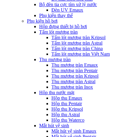
Bộ đèn tia cực tím xử lý nước
Đèn UV Emaux
Phụ kiện thay thế
Phụ kiện hồ bơi
Hộp đựng thiết bị hồ bơi
Tấm lót mương tràn
Tấm lót mương tràn Kripsol
Tấm lót mương tràn Astral
Tấm lót mương tràn China
Tấm lót mương tràn Việt Nam
Thu mương tràn
Thu mương tràn Emaux
Thu mương tràn Pentair
Thu mương tràn Kripsol
Thu mương tràn Astral
Thu mương tràn Inox
Hôp thu nước mặt
Hộp thu Emaux
Hộp thu Pentair
Hộp thu Kripsol
Hộp thu Astral
Hộp thu Waterco
Mắt hút vệ sinh
Mắt hút vệ sinh Emaux
Mắt hút vệ sinh Pentair