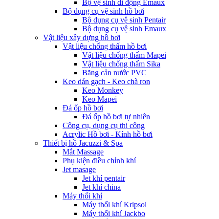
Bộ vệ sinh di động Emaux
Bộ dụng cụ vệ sinh hồ bơi
Bộ dụng cụ vệ sinh Pentair
Bộ dụng cụ vệ sinh Emaux
Vật liệu xây dựng hồ bơi
Vật liệu chống thấm hồ bơi
Vật liệu chống thấm Mapei
Vật liệu chống thấm Sika
Băng cản nước PVC
Keo dán gạch - Keo chà ron
Keo Monkey
Keo Mapei
Đá ốp hồ bơi
Đá ốp hồ bơi tự nhiên
Công cụ, dụng cụ thi công
Acrylic Hồ bơi - Kính hồ bơi
Thiết bị hồ Jacuzzi & Spa
Mắt Massage
Phụ kiện điều chỉnh khí
Jet masage
Jet khí pentair
Jet khí china
Máy thổi khí
Máy thổi khí Kripsol
Máy thổi khí Jackbo