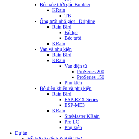
Béc xòe tưới góc Bubbler
KRain
TB
Ống tưới nhỏ giọt - Dripline
Rain Bird
Bộ lọc
Béc tưới
KRain
Van và phụ kiện
Rain Bird
KRain
Van điện từ
ProSeries 200
ProSeries 150
Phụ kiện
Bộ điều khiển và phụ kiện
Rain Bird
ESP-RZX Series
ESP-ME3
KRain
SiteMaster KRain
Pro LC
Phụ kiện
Dự án
Hồ bơi gia đình & Biệt Thự