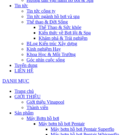
Hướng dẫn vận hành hồ bơi & Spa
Tin tức
Tin tức công ty
Tin tức ngành hồ bơi và spa
Thể thao & Đời Sống
Thể Thao & Sức khỏe
Kiến thức về Bơi lội & Spa
Khám phá & Trải nghiệm
BLog Kiến trúc Xây dựng
Kinh nghiệm Hay
Khoa Học & Môi Trường
Góc nhìn cuộc sống
Tuyển dụng
LIÊN HỆ
DANH MỤC
Trang chủ
GIỚI THIỆU
Giới thiệu Vinapool
Thành viên
Sản phẩm
Máy Bơm hồ bơi
Máy bơm hồ bơi Pentair
Máy bơm hồ bơi Pentair Superflo
Máy bơm hồ bơi Pentair Whisperflo