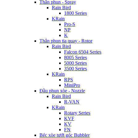
Thân phun - Spray
Rain Bird
1800 Series
KRain
Pro-S
NP
K
Thân phun tia quay - Rotor
Rain Bird
Falcon 6504 Series
8005 Series
5000 Series
3500 Series
KRain
RPS
MiniPro
Đầu phun xòe - Nozzle
Rain Bird
R-VAN
KRain
Rotary Series
KVF
KV
FN
Béc xòe tưới góc Bubbler