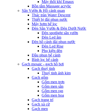
Máy thổi khí Emaux
Bồn tắm Massage acrylic
Sân Vườn & Hồ cảnh quan
Thác tràn Water Descent
Thiết bị đài phun nước
Máy bơm bể lọc
Đèn Sân Vườn & Đèn Dưới Nước
Đèn spotlight sân vườn
Đèn Led âm
Đèn hồ cảnh đài phun nước
Đèn Led Rise
Phụ kiện đèn
Đầu phun bể cảnh
Bình lọc bể cảnh
Gạch mosaic - gạch hồ bơi
Gạch thuỷ tinh
Thuỷ tinh ánh kim
Gạch gốm
Gốm men trơn
Gốm men sần
Gốm men rạn
Gốm men hoa
Gạch trang trí
Gạch xà cừ
Gạch men