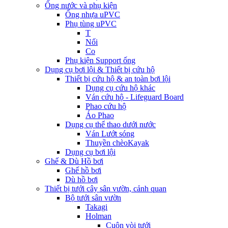
Ống nước và phụ kiện
Ống nhựa uPVC
Phụ tùng uPVC
T
Nối
Co
Phụ kiện Support ống
Dụng cụ bơi lội & Thiết bị cứu hộ
Thiết bị cứu hộ & an toàn bơi lội
Dụng cụ cứu hộ khác
Ván cứu hộ - Lifeguard Board
Phao cứu hộ
Áo Phao
Dụng cụ thể thao dưới nước
Ván Lướt sóng
Thuyền chèoKayak
Dụng cụ bơi lội
Ghế & Dù Hồ bơi
Ghế hồ bơi
Dù hồ bơi
Thiết bị tưới cây sân vườn, cảnh quan
Bộ tưới sân vườn
Takagi
Holman
Cuộn vòi tưới