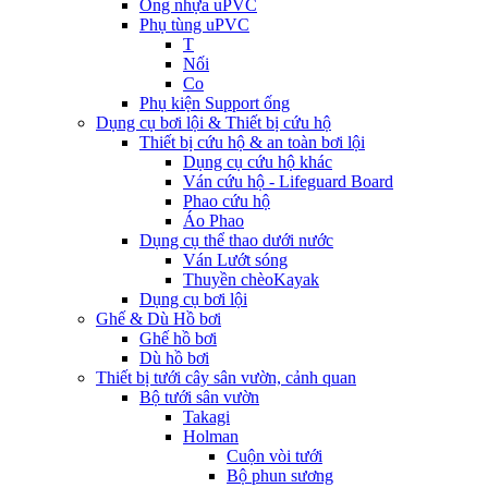
Ống nhựa uPVC
Phụ tùng uPVC
T
Nối
Co
Phụ kiện Support ống
Dụng cụ bơi lội & Thiết bị cứu hộ
Thiết bị cứu hộ & an toàn bơi lội
Dụng cụ cứu hộ khác
Ván cứu hộ - Lifeguard Board
Phao cứu hộ
Áo Phao
Dụng cụ thể thao dưới nước
Ván Lướt sóng
Thuyền chèoKayak
Dụng cụ bơi lội
Ghế & Dù Hồ bơi
Ghế hồ bơi
Dù hồ bơi
Thiết bị tưới cây sân vườn, cảnh quan
Bộ tưới sân vườn
Takagi
Holman
Cuộn vòi tưới
Bộ phun sương