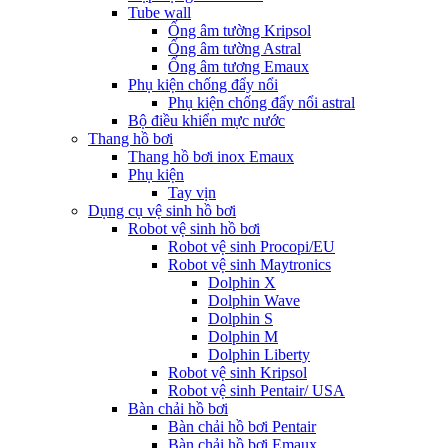
Tube wall
Ống âm tường Kripsol
Ống âm tường Astral
Ống âm tương Emaux
Phụ kiện chống đẩy nổi
Phụ kiện chống đẩy nổi astral
Bộ điều khiển mực nước
Thang hồ bơi
Thang hồ bơi inox Emaux
Phụ kiện
Tay vịn
Dụng cụ vệ sinh hồ bơi
Robot vệ sinh hồ bơi
Robot vệ sinh Procopi/EU
Robot vệ sinh Maytronics
Dolphin X
Dolphin Wave
Dolphin S
Dolphin M
Dolphin Liberty
Robot vệ sinh Kripsol
Robot vệ sinh Pentair/ USA
Bàn chải hồ bơi
Bàn chải hồ bơi Pentair
Bàn chải hồ bơi Emaux