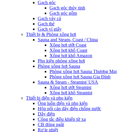
Gạch góc
Gạch góc thủy tinh
Gạch góc gốm
Gạch vảy cá
Gạch thẻ
Gạch vỉ giấy
Thiết bị & Phòng xông hơi
Sauna and Steam- Coast / China
Xông hơi ướt Coast
Xông hơi khô Coast
Xông hơi khô Amazon
Phụ kiện phòng xông hơi
Phòng xông hơi Sauna
Phòng xông hơi Sauna Thương Mại
Phòng xông hơi Sauna Gia Đình
Sauna & Steam - Steamist/ USA
Xông hơi ướt Steamist
Xông hơi khô Steamist
Thiết bị điện và phụ kiện
Ống luồn điện và phụ kiện
Hộp nối cáp dây điện chống nước
Dây điện
Công tắc điều khiển từ xa
CB đóng ngắt
Rơ le nhiệt