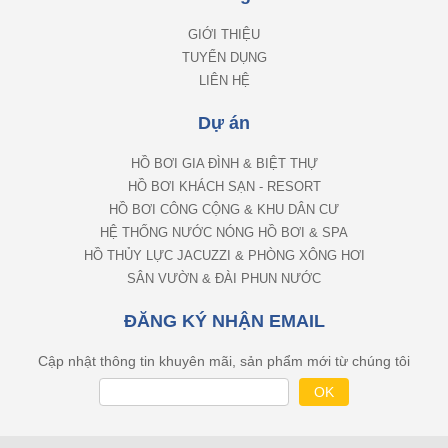
GIỚI THIỆU
TUYỂN DỤNG
LIÊN HỆ
Dự án
HỒ BƠI GIA ĐÌNH & BIỆT THỰ
HỒ BƠI KHÁCH SẠN - RESORT
HỒ BƠI CÔNG CỘNG & KHU DÂN CƯ
HỆ THỐNG NƯỚC NÓNG HỒ BƠI & SPA
HỒ THỦY LỰC JACUZZI & PHÒNG XÔNG HƠI
SÂN VƯỜN & ĐÀI PHUN NƯỚC
ĐĂNG KÝ NHẬN EMAIL
Cập nhật thông tin khuyên mãi, sản phẩm mới từ chúng tôi