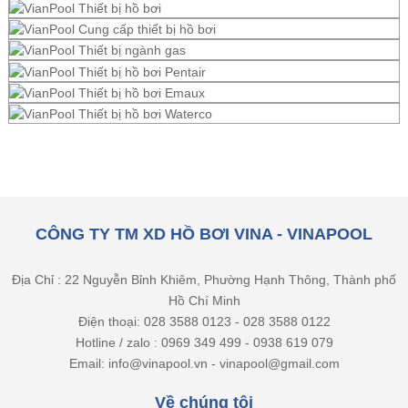
CÔNG TY TM XD HỒ BƠI VINA - VINAPOOL
Địa Chỉ : 22 Nguyễn Bỉnh Khiêm, Phường Hạnh Thông, Thành phố
Hồ Chí Minh
Điện thoại: 028 3588 0123 - 028 3588 0122
Hotline / zalo : 0969 349 499 - 0938 619 079
Email: info@vinapool.vn - vinapool@gmail.com
Về chúng tôi