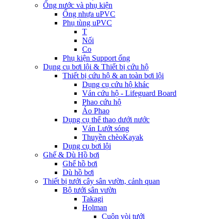
Ống nước và phụ kiện
Ống nhựa uPVC
Phụ tùng uPVC
T
Nối
Co
Phụ kiện Support ống
Dụng cụ bơi lội & Thiết bị cứu hộ
Thiết bị cứu hộ & an toàn bơi lội
Dụng cụ cứu hộ khác
Ván cứu hộ - Lifeguard Board
Phao cứu hộ
Áo Phao
Dụng cụ thể thao dưới nước
Ván Lướt sóng
Thuyền chèoKayak
Dụng cụ bơi lội
Ghế & Dù Hồ bơi
Ghế hồ bơi
Dù hồ bơi
Thiết bị tưới cây sân vườn, cảnh quan
Bộ tưới sân vườn
Takagi
Holman
Cuộn vòi tưới