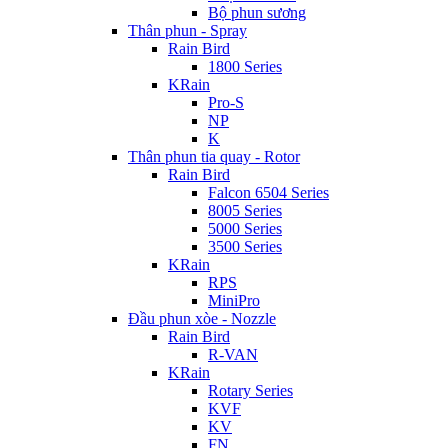
Bộ phun sương
Thân phun - Spray
Rain Bird
1800 Series
KRain
Pro-S
NP
K
Thân phun tia quay - Rotor
Rain Bird
Falcon 6504 Series
8005 Series
5000 Series
3500 Series
KRain
RPS
MiniPro
Đầu phun xòe - Nozzle
Rain Bird
R-VAN
KRain
Rotary Series
KVF
KV
FN