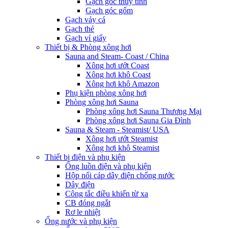
Gạch góc thủy tinh
Gạch góc gốm
Gạch vảy cá
Gạch thẻ
Gạch vỉ giấy
Thiết bị & Phòng xông hơi
Sauna and Steam- Coast / China
Xông hơi ướt Coast
Xông hơi khô Coast
Xông hơi khô Amazon
Phụ kiện phòng xông hơi
Phòng xông hơi Sauna
Phòng xông hơi Sauna Thương Mại
Phòng xông hơi Sauna Gia Đình
Sauna & Steam - Steamist/ USA
Xông hơi ướt Steamist
Xông hơi khô Steamist
Thiết bị điện và phụ kiện
Ống luồn điện và phụ kiện
Hộp nối cáp dây điện chống nước
Dây điện
Công tắc điều khiển từ xa
CB đóng ngắt
Rơ le nhiệt
Ống nước và phụ kiện