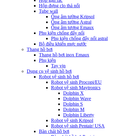
Hộp gạn rác
Hộp đựng clo thả nổi
Tube wall
Ống âm tường Kripsol
Ống âm tường Astral
Ống âm tương Emaux
Phụ kiện chống đẩy nổi
Phụ kiện chống đẩy nổi astral
Bộ điều khiển mực nước
Thang hồ bơi
Thang hồ bơi inox Emaux
Phụ kiện
Tay vịn
Dụng cụ vệ sinh hồ bơi
Robot vệ sinh hồ bơi
Robot vệ sinh Procopi/EU
Robot vệ sinh Maytronics
Dolphin X
Dolphin Wave
Dolphin S
Dolphin M
Dolphin Liberty
Robot vệ sinh Kripsol
Robot vệ sinh Pentair/ USA
Bàn chải hồ bơi