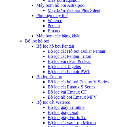
Máy bơm Epsilon
Máy bơm hồ bơi Astralpool
Máy bơm Victoria Plus Silent
Phụ kiện thay thế
Waterco
Pentair
Emaux
Máy bơm các hãng khác
Bộ lọc hồ bơi
Bộ lọc hồ bơi Pentair
Bộ lọc cát Hồ bơi Dollar Pentair
Bộ lọc cát Pentair Triton
Bộ lọc vải clean & clear
Bộ lọc cát Tagelus
Bộ lọc cát Pentair PWT
Bộ lọc Emaux
Bộ lọc cát hồ bơi Emaux V Series
Bộ lọc cát Emaux S Series
Bộ lọc vải Emaux CF
Bô lọc hồ bơi Emaux MFV
Bộ lọc cát Waterco
Bộ lọc giấy Trimline
Bộ lọc giấy Opal
Bộ lọc giấy Fulflo Tri
Bộ lọc cát van Top Micron