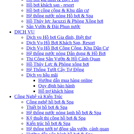
Hồ bơi khách sạn - resort
Hồ bơi công cộng & Khu dân cư
Hệ thống nước nóng Hồ bơi & Spa
Hồ Thủy lực Jacuzzi & Phòng Xông hơi
Sân Vườn & Đài Phun nước
DỊCH VỤ
Dịch vụ Hồ bơi Gia đình, Biệt thự
Dịch Vụ Hồ Bơi Khách Sạn, Resort
Dịch Vụ Hồ Bơi Công Cộng, Khu Dân Cư
Hệ thống nước nóng Dân dụng & Hồ Bơi
Thi Công Sân Vườn & Hồ Cảnh Quan
Hồ Thủy Lực & Phòng xông hơi
Hệ Thống Tưới Cây Tự Động
Dịch vụ hậu mãi
Hướng dẫn mua hàng online
Quy định bảo hành
Hỗ trợ khách hàng
Công Nghệ và Kiến Trúc
Công nghệ hồ bơi & Spa
Thiết bị hồ bơi & Spa
Hệ thống nước nóng lạnh hồ bơi & Spa
Kỹ thuật thi công hồ bơi & Spa
Kiến trúc hồ bơi & Spa
Hệ thống tưới tự động sân vườn, cảnh quan