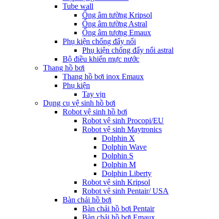
Tube wall
Ống âm tường Kripsol
Ống âm tường Astral
Ống âm tương Emaux
Phụ kiện chống đẩy nổi
Phụ kiện chống đẩy nổi astral
Bộ điều khiển mực nước
Thang hồ bơi
Thang hồ bơi inox Emaux
Phụ kiện
Tay vịn
Dụng cụ vệ sinh hồ bơi
Robot vệ sinh hồ bơi
Robot vệ sinh Procopi/EU
Robot vệ sinh Maytronics
Dolphin X
Dolphin Wave
Dolphin S
Dolphin M
Dolphin Liberty
Robot vệ sinh Kripsol
Robot vệ sinh Pentair/ USA
Bàn chải hồ bơi
Bàn chải hồ bơi Pentair
Bàn chải hồ bơi Emaux