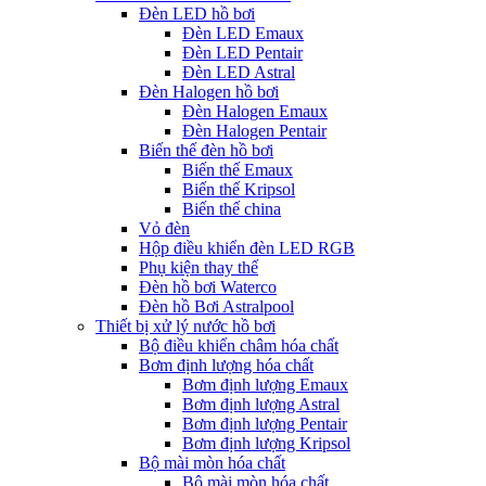
Đèn LED hồ bơi
Đèn LED Emaux
Đèn LED Pentair
Đèn LED Astral
Đèn Halogen hồ bơi
Đèn Halogen Emaux
Đèn Halogen Pentair
Biến thế đèn hồ bơi
Biến thế Emaux
Biến thế Kripsol
Biến thế china
Vỏ đèn
Hộp điều khiển đèn LED RGB
Phụ kiện thay thế
Đèn hồ bơi Waterco
Đèn hồ Bơi Astralpool
Thiết bị xử lý nước hồ bơi
Bộ điều khiển châm hóa chất
Bơm định lượng hóa chất
Bơm định lượng Emaux
Bơm định lượng Astral
Bơm định lượng Pentair
Bơm định lượng Kripsol
Bộ mài mòn hóa chất
Bộ mài mòn hóa chất