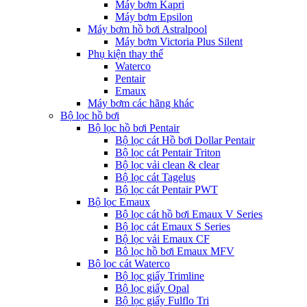
Máy bơm Kapri
Máy bơm Epsilon
Máy bơm hồ bơi Astralpool
Máy bơm Victoria Plus Silent
Phụ kiện thay thế
Waterco
Pentair
Emaux
Máy bơm các hãng khác
Bộ lọc hồ bơi
Bộ lọc hồ bơi Pentair
Bộ lọc cát Hồ bơi Dollar Pentair
Bộ lọc cát Pentair Triton
Bộ lọc vải clean & clear
Bộ lọc cát Tagelus
Bộ lọc cát Pentair PWT
Bộ lọc Emaux
Bộ lọc cát hồ bơi Emaux V Series
Bộ lọc cát Emaux S Series
Bộ lọc vải Emaux CF
Bô lọc hồ bơi Emaux MFV
Bộ lọc cát Waterco
Bộ lọc giấy Trimline
Bộ lọc giấy Opal
Bộ lọc giấy Fulflo Tri