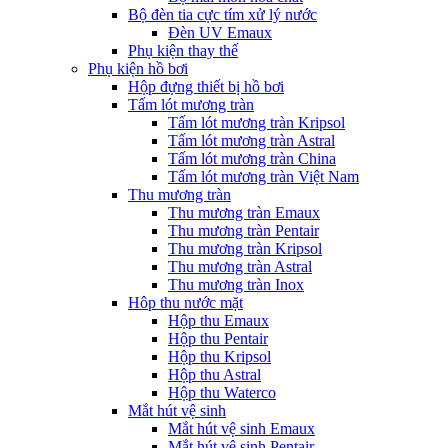
Bộ đèn tia cực tím xử lý nước
Đèn UV Emaux
Phụ kiện thay thế
Phụ kiện hồ bơi
Hộp đựng thiết bị hồ bơi
Tấm lót mương tràn
Tấm lót mương tràn Kripsol
Tấm lót mương tràn Astral
Tấm lót mương tràn China
Tấm lót mương tràn Việt Nam
Thu mương tràn
Thu mương tràn Emaux
Thu mương tràn Pentair
Thu mương tràn Kripsol
Thu mương tràn Astral
Thu mương tràn Inox
Hôp thu nước mặt
Hộp thu Emaux
Hộp thu Pentair
Hộp thu Kripsol
Hộp thu Astral
Hộp thu Waterco
Mắt hút vệ sinh
Mắt hút vệ sinh Emaux
Mắt hút vệ sinh Pentair