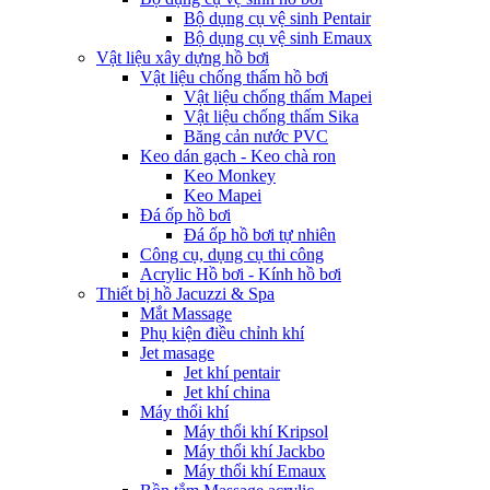
Bộ dụng cụ vệ sinh Pentair
Bộ dụng cụ vệ sinh Emaux
Vật liệu xây dựng hồ bơi
Vật liệu chống thấm hồ bơi
Vật liệu chống thấm Mapei
Vật liệu chống thấm Sika
Băng cản nước PVC
Keo dán gạch - Keo chà ron
Keo Monkey
Keo Mapei
Đá ốp hồ bơi
Đá ốp hồ bơi tự nhiên
Công cụ, dụng cụ thi công
Acrylic Hồ bơi - Kính hồ bơi
Thiết bị hồ Jacuzzi & Spa
Mắt Massage
Phụ kiện điều chỉnh khí
Jet masage
Jet khí pentair
Jet khí china
Máy thổi khí
Máy thổi khí Kripsol
Máy thổi khí Jackbo
Máy thổi khí Emaux