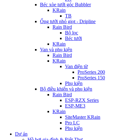
Béc xòe tưới góc Bubbler
KRain
TB
Ống tưới nhỏ giọt - Dripline
Rain Bird
Bộ lọc
Béc tưới
KRain
Van và phụ kiện
Rain Bird
KRain
Van điện từ
ProSeries 200
ProSeries 150
Phụ kiện
Bộ điều khiển và phụ kiện
Rain Bird
ESP-RZX Series
ESP-ME3
KRain
SiteMaster KRain
Pro LC
Phụ kiện
Dự án
Hồ bơi gia đình & Biệt Thự