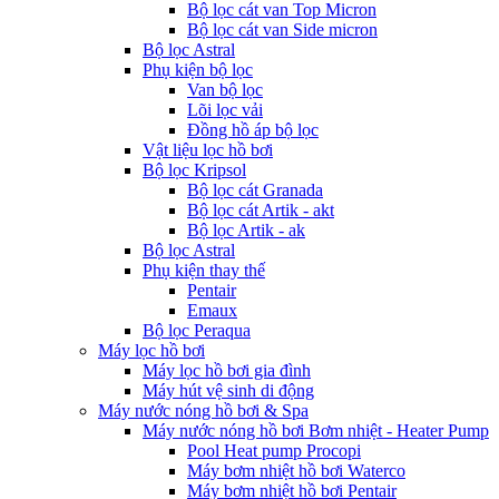
Bộ lọc cát van Top Micron
Bộ lọc cát van Side micron
Bộ lọc Astral
Phụ kiện bộ lọc
Van bộ lọc
Lõi lọc vải
Đồng hồ áp bộ lọc
Vật liệu lọc hồ bơi
Bộ lọc Kripsol
Bộ lọc cát Granada
Bộ lọc cát Artik - akt
Bộ lọc Artik - ak
Bộ lọc Astral
Phụ kiện thay thế
Pentair
Emaux
Bộ lọc Peraqua
Máy lọc hồ bơi
Máy lọc hồ bơi gia đình
Máy hút vệ sinh di động
Máy nước nóng hồ bơi & Spa
Máy nước nóng hồ bơi Bơm nhiệt - Heater Pump
Pool Heat pump Procopi
Máy bơm nhiệt hồ bơi Waterco
Máy bơm nhiệt hồ bơi Pentair