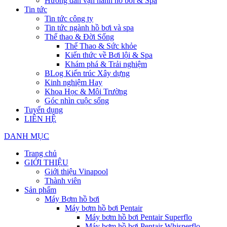
Hướng dẫn vận hành hồ bơi & Spa
Tin tức
Tin tức công ty
Tin tức ngành hồ bơi và spa
Thể thao & Đời Sống
Thể Thao & Sức khỏe
Kiến thức về Bơi lội & Spa
Khám phá & Trải nghiệm
BLog Kiến trúc Xây dựng
Kinh nghiệm Hay
Khoa Học & Môi Trường
Góc nhìn cuộc sống
Tuyển dụng
LIÊN HỆ
DANH MỤC
Trang chủ
GIỚI THIỆU
Giới thiệu Vinapool
Thành viên
Sản phẩm
Máy Bơm hồ bơi
Máy bơm hồ bơi Pentair
Máy bơm hồ bơi Pentair Superflo
Máy bơm hồ bơi Pentair Whisperflo