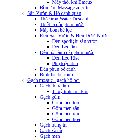
Máy thổi khí Emaux
Bồn tắm Massage acrylic
Sân Vườn & Hồ cảnh quan
Thác tràn Water Descent
Thiết bị đài phun nước
Máy bơm bể lọc
Đèn Sân Vườn & Đèn Dưới Nước
Đèn spotlight sân vườn
Đèn Led âm
Đèn hồ cảnh đài phun nước
Đèn Led Rise
Phụ kiện đèn
Đầu phun bể cảnh
Bình lọc bể cảnh
Gạch mosaic - gạch hồ bơi
Gạch thuỷ tinh
Thuỷ tinh ánh kim
Gạch gốm
Gốm men trơn
Gốm men sần
Gốm men rạn
Gốm men hoa
Gạch trang trí
Gạch xà cừ
Gạch men