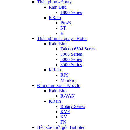
Thân phun - Spray
Rain Bird
1800 Series
KRain
Pro-S
NP
K
Thân phun tia quay - Rotor
Rain Bird
Falcon 6504 Series
8005 Series
5000 Series
3500 Series
KRain
RPS
MiniPro
Đầu phun xòe - Nozzle
Rain Bird
R-VAN
KRain
Rotary Series
KVF
KV
FN
Béc xòe tưới góc Bubbler