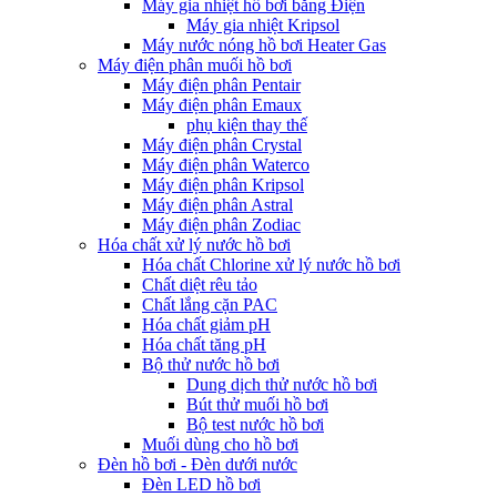
Máy gia nhiệt hồ bơi bằng Điện
Máy gia nhiệt Kripsol
Máy nước nóng hồ bơi Heater Gas
Máy điện phân muối hồ bơi
Máy điện phân Pentair
Máy điện phân Emaux
phụ kiện thay thế
Máy điện phân Crystal
Máy điện phân Waterco
Máy điện phân Kripsol
Máy điện phân Astral
Máy điện phân Zodiac
Hóa chất xử lý nước hồ bơi
Hóa chất Chlorine xử lý nước hồ bơi
Chất diệt rêu tảo
Chất lắng cặn PAC
Hóa chất giảm pH
Hóa chất tăng pH
Bộ thử nước hồ bơi
Dung dịch thử nước hồ bơi
Bút thử muối hồ bơi
Bộ test nước hồ bơi
Muối dùng cho hồ bơi
Đèn hồ bơi - Đèn dưới nước
Đèn LED hồ bơi