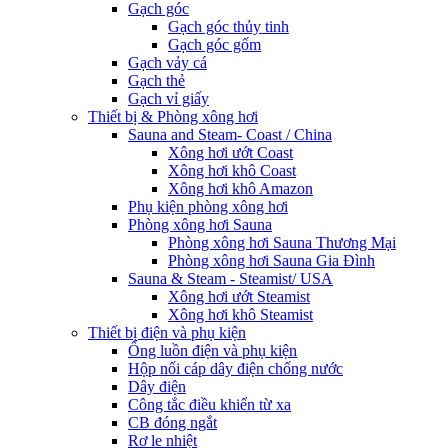
Gạch góc
Gạch góc thủy tinh
Gạch góc gốm
Gạch vảy cá
Gạch thẻ
Gạch vỉ giấy
Thiết bị & Phòng xông hơi
Sauna and Steam- Coast / China
Xông hơi ướt Coast
Xông hơi khô Coast
Xông hơi khô Amazon
Phụ kiện phòng xông hơi
Phòng xông hơi Sauna
Phòng xông hơi Sauna Thương Mại
Phòng xông hơi Sauna Gia Đình
Sauna & Steam - Steamist/ USA
Xông hơi ướt Steamist
Xông hơi khô Steamist
Thiết bị điện và phụ kiện
Ống luồn điện và phụ kiện
Hộp nối cáp dây điện chống nước
Dây điện
Công tắc điều khiển từ xa
CB đóng ngắt
Rơ le nhiệt