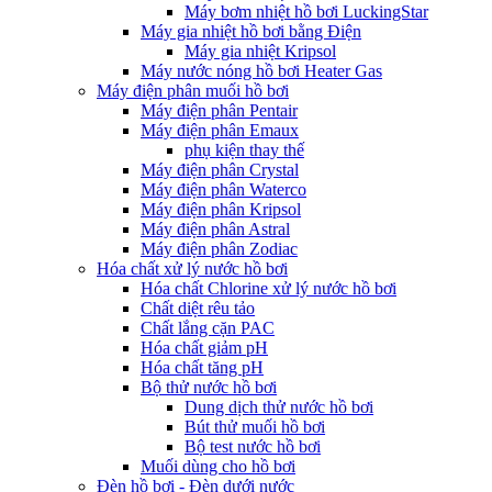
Máy bơm nhiệt hồ bơi LuckingStar
Máy gia nhiệt hồ bơi bằng Điện
Máy gia nhiệt Kripsol
Máy nước nóng hồ bơi Heater Gas
Máy điện phân muối hồ bơi
Máy điện phân Pentair
Máy điện phân Emaux
phụ kiện thay thế
Máy điện phân Crystal
Máy điện phân Waterco
Máy điện phân Kripsol
Máy điện phân Astral
Máy điện phân Zodiac
Hóa chất xử lý nước hồ bơi
Hóa chất Chlorine xử lý nước hồ bơi
Chất diệt rêu tảo
Chất lắng cặn PAC
Hóa chất giảm pH
Hóa chất tăng pH
Bộ thử nước hồ bơi
Dung dịch thử nước hồ bơi
Bút thử muối hồ bơi
Bộ test nước hồ bơi
Muối dùng cho hồ bơi
Đèn hồ bơi - Đèn dưới nước