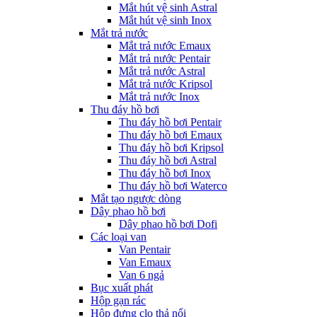
Mắt hút vệ sinh Astral
Mắt hút vệ sinh Inox
Mắt trả nước
Mắt trả nước Emaux
Mắt trả nước Pentair
Mắt trả nước Astral
Mắt trả nước Kripsol
Mắt trả nước Inox
Thu đáy hồ bơi
Thu đáy hồ bơi Pentair
Thu đáy hồ bơi Emaux
Thu đáy hồ bơi Kripsol
Thu đáy hồ bơi Astral
Thu đáy hồ bơi Inox
Thu đáy hồ bơi Waterco
Mắt tạo ngược dòng
Dây phao hồ bơi
Dây phao hồ bơi Dofi
Các loại van
Van Pentair
Van Emaux
Van 6 ngả
Bục xuất phát
Hộp gạn rác
Hộp đựng clo thả nổi