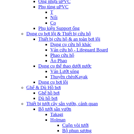
Ống nhựa uPVC
Phụ tùng uPVC
T
Nối
Co
Phụ kiện Support ống
Dụng cụ bơi lội & Thiết bị cứu hộ
Thiết bị cứu hộ & an toàn bơi lội
Dụng cụ cứu hộ khác
Ván cứu hộ - Lifeguard Board
Phao cứu hộ
Áo Phao
Dụng cụ thể thao dưới nước
Ván Lướt sóng
Thuyền chèoKayak
Dụng cụ bơi lội
Ghế & Dù Hồ bơi
Ghế hồ bơi
Dù hồ bơi
Thiết bị tưới cây sân vườn, cảnh quan
Bộ tưới sân vườn
Takagi
Holman
Cuộn vòi tưới
Bộ phun sương