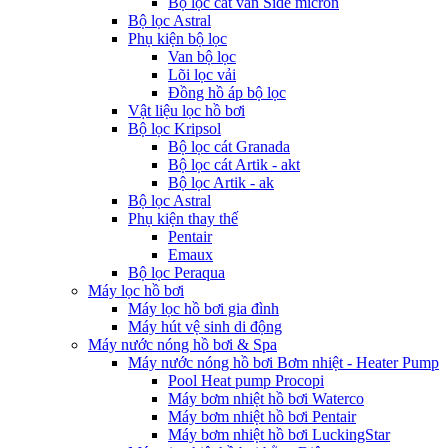
Bộ lọc cát van Side micron
Bộ lọc Astral
Phụ kiện bộ lọc
Van bộ lọc
Lõi lọc vải
Đồng hồ áp bộ lọc
Vật liệu lọc hồ bơi
Bộ lọc Kripsol
Bộ lọc cát Granada
Bộ lọc cát Artik - akt
Bộ lọc Artik - ak
Bộ lọc Astral
Phụ kiện thay thế
Pentair
Emaux
Bộ lọc Peraqua
Máy lọc hồ bơi
Máy lọc hồ bơi gia đình
Máy hút vệ sinh di động
Máy nước nóng hồ bơi & Spa
Máy nước nóng hồ bơi Bơm nhiệt - Heater Pump
Pool Heat pump Procopi
Máy bơm nhiệt hồ bơi Waterco
Máy bơm nhiệt hồ bơi Pentair
Máy bơm nhiệt hồ bơi LuckingStar