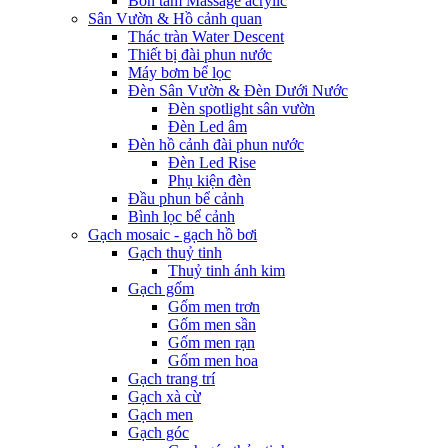
Bồn tắm Massage acrylic
Sân Vườn & Hồ cảnh quan
Thác tràn Water Descent
Thiết bị đài phun nước
Máy bơm bể lọc
Đèn Sân Vườn & Đèn Dưới Nước
Đèn spotlight sân vườn
Đèn Led âm
Đèn hồ cảnh đài phun nước
Đèn Led Rise
Phụ kiện đèn
Đầu phun bể cảnh
Bình lọc bể cảnh
Gạch mosaic - gạch hồ bơi
Gạch thuỷ tinh
Thuỷ tinh ánh kim
Gạch gốm
Gốm men trơn
Gốm men sần
Gốm men rạn
Gốm men hoa
Gạch trang trí
Gạch xà cừ
Gạch men
Gạch góc