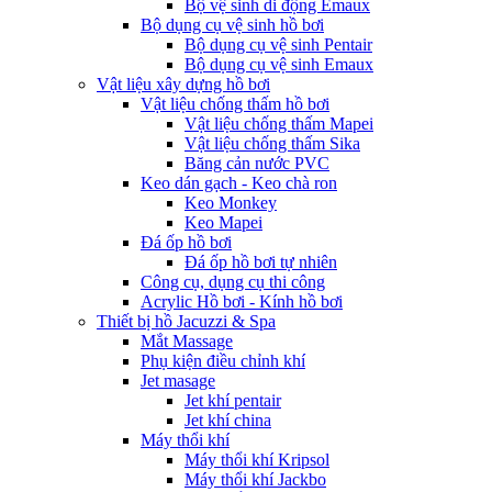
Bộ vệ sinh di động Emaux
Bộ dụng cụ vệ sinh hồ bơi
Bộ dụng cụ vệ sinh Pentair
Bộ dụng cụ vệ sinh Emaux
Vật liệu xây dựng hồ bơi
Vật liệu chống thấm hồ bơi
Vật liệu chống thấm Mapei
Vật liệu chống thấm Sika
Băng cản nước PVC
Keo dán gạch - Keo chà ron
Keo Monkey
Keo Mapei
Đá ốp hồ bơi
Đá ốp hồ bơi tự nhiên
Công cụ, dụng cụ thi công
Acrylic Hồ bơi - Kính hồ bơi
Thiết bị hồ Jacuzzi & Spa
Mắt Massage
Phụ kiện điều chỉnh khí
Jet masage
Jet khí pentair
Jet khí china
Máy thổi khí
Máy thổi khí Kripsol
Máy thổi khí Jackbo