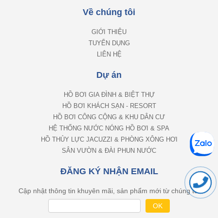
Về chúng tôi
GIỚI THIỆU
TUYỂN DỤNG
LIÊN HỆ
Dự án
HỒ BƠI GIA ĐÌNH & BIỆT THỰ
HỒ BƠI KHÁCH SẠN - RESORT
HỒ BƠI CÔNG CỘNG & KHU DÂN CƯ
HỆ THỐNG NƯỚC NÓNG HỒ BƠI & SPA
HỒ THỦY LỰC JACUZZI & PHÒNG XÔNG HƠI
SÂN VƯỜN & ĐÀI PHUN NƯỚC
ĐĂNG KÝ NHẬN EMAIL
Cập nhật thông tin khuyên mãi, sản phẩm mới từ chúng tôi