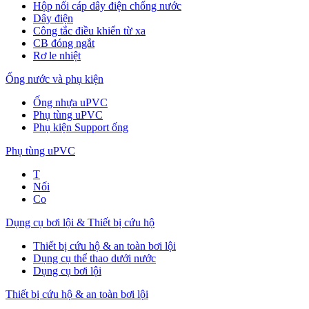
Hộp nối cáp dây điện chống nước
Dây điện
Công tắc điều khiển từ xa
CB đóng ngắt
Rơ le nhiệt
Ống nước và phụ kiện
Ống nhựa uPVC
Phụ tùng uPVC
Phụ kiện Support ống
Phụ tùng uPVC
T
Nối
Co
Dụng cụ bơi lội & Thiết bị cứu hộ
Thiết bị cứu hộ & an toàn bơi lội
Dụng cụ thể thao dưới nước
Dụng cụ bơi lội
Thiết bị cứu hộ & an toàn bơi lội