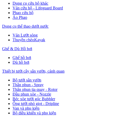
Dụng cụ cứu hộ khác
Ván cứu hộ - Lifeguard Board
Phao cứu hộ
Áo Phao
Dụng cụ thể thao dưới nước
Ván Lướt sóng
Thuyền chèoKayak
Ghế & Dù Hồ bơi
Ghế hồ bơi
Dù hồ bơi
Thiết bị tưới cây sân vườn, cảnh quan
Bộ tưới sân vườn
Thân phun - Spray
Thân phun tia quay - Rotor
Đầu phun xòe - Nozzle
Béc xòe tưới góc Bubbler
Ống tưới nhỏ giọt - Dripline
Van và phụ kiện
Bộ điều khiển và phụ kiện