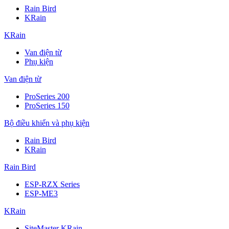
Rain Bird
KRain
KRain
Van điện từ
Phụ kiện
Van điện từ
ProSeries 200
ProSeries 150
Bộ điều khiển và phụ kiện
Rain Bird
KRain
Rain Bird
ESP-RZX Series
ESP-ME3
KRain
SiteMaster KRain