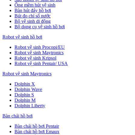
Ống mềm hút vệ sinh
Bàn hút đáy hồ bơi
Bút đo chỉ số nước
Bộ vệ sinh di động
Bộ dụng cụ vệ sinh hồ bơi
Robot vệ sinh hồ bơi
Robot vệ sinh Procopi/EU
Robot vệ sinh Maytronics
Robot vệ sinh Kripsol
Robot vệ sinh Pentair/ USA
Robot vệ sinh Maytronics
Dolphin X
Dolphin Wave
Dolphin S
Dolphin M
Dolphin Liberty
Bàn chải hồ bơi
Bàn chải hồ bơi Pentair
Bàn chải hồ bơi Emaux