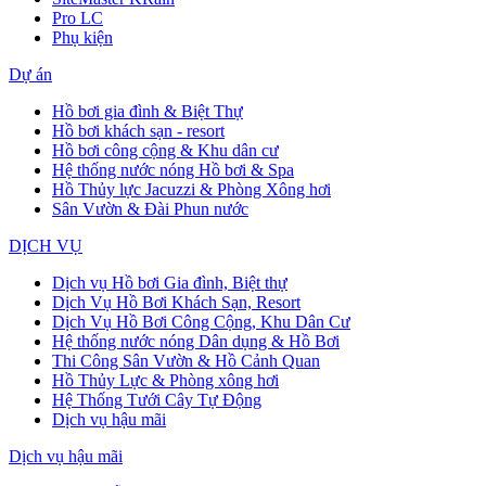
Pro LC
Phụ kiện
Dự án
Hồ bơi gia đình & Biệt Thự
Hồ bơi khách sạn - resort
Hồ bơi công cộng & Khu dân cư
Hệ thống nước nóng Hồ bơi & Spa
Hồ Thủy lực Jacuzzi & Phòng Xông hơi
Sân Vườn & Đài Phun nước
DỊCH VỤ
Dịch vụ Hồ bơi Gia đình, Biệt thự
Dịch Vụ Hồ Bơi Khách Sạn, Resort
Dịch Vụ Hồ Bơi Công Cộng, Khu Dân Cư
Hệ thống nước nóng Dân dụng & Hồ Bơi
Thi Công Sân Vườn & Hồ Cảnh Quan
Hồ Thủy Lực & Phòng xông hơi
Hệ Thống Tưới Cây Tự Động
Dịch vụ hậu mãi
Dịch vụ hậu mãi