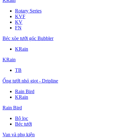
KRain
Rotary Series
KVF
KV
FN
Béc xòe tưới góc Bubbler
KRain
KRain
TB
Ống tưới nhỏ giọt - Dripline
Rain Bird
KRain
Rain Bird
Bộ lọc
Béc tưới
Van và phụ kiện