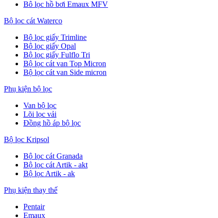
Bô lọc hồ bơi Emaux MFV
Bộ lọc cát Waterco
Bộ lọc giấy Trimline
Bộ lọc giấy Opal
Bộ lọc giấy Fulflo Tri
Bộ lọc cát van Top Micron
Bộ lọc cát van Side micron
Phụ kiện bộ lọc
Van bộ lọc
Lõi lọc vải
Đồng hồ áp bộ lọc
Bộ lọc Kripsol
Bộ lọc cát Granada
Bộ lọc cát Artik - akt
Bộ lọc Artik - ak
Phụ kiện thay thế
Pentair
Emaux