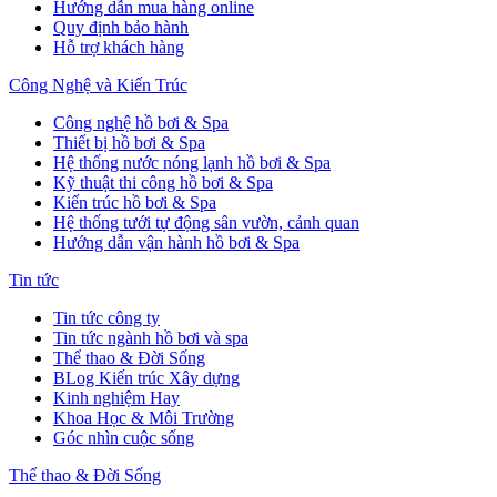
Hướng dẫn mua hàng online
Quy định bảo hành
Hỗ trợ khách hàng
Công Nghệ và Kiến Trúc
Công nghệ hồ bơi & Spa
Thiết bị hồ bơi & Spa
Hệ thống nước nóng lạnh hồ bơi & Spa
Kỹ thuật thi công hồ bơi & Spa
Kiến trúc hồ bơi & Spa
Hệ thống tưới tự động sân vườn, cảnh quan
Hướng dẫn vận hành hồ bơi & Spa
Tin tức
Tin tức công ty
Tin tức ngành hồ bơi và spa
Thể thao & Đời Sống
BLog Kiến trúc Xây dựng
Kinh nghiệm Hay
Khoa Học & Môi Trường
Góc nhìn cuộc sống
Thể thao & Đời Sống