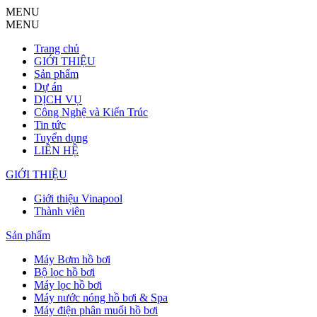
MENU
MENU
Trang chủ
GIỚI THIỆU
Sản phẩm
Dự án
DỊCH VỤ
Công Nghệ và Kiến Trúc
Tin tức
Tuyển dụng
LIÊN HỆ
GIỚI THIỆU
Giới thiệu Vinapool
Thành viên
Sản phẩm
Máy Bơm hồ bơi
Bộ lọc hồ bơi
Máy lọc hồ bơi
Máy nước nóng hồ bơi & Spa
Máy điện phân muối hồ bơi