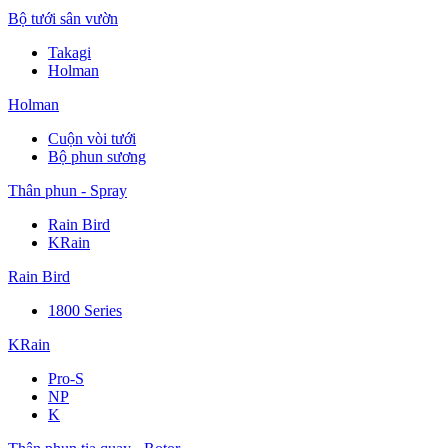
Bộ tưới sân vườn
Takagi
Holman
Holman
Cuộn vòi tưới
Bộ phun sương
Thân phun - Spray
Rain Bird
KRain
Rain Bird
1800 Series
KRain
Pro-S
NP
K