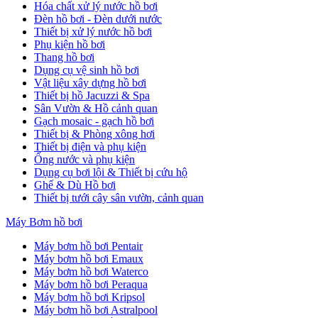
Hóa chất xử lý nước hồ bơi
Đèn hồ bơi - Đèn dưới nước
Thiết bị xử lý nước hồ bơi
Phụ kiện hồ bơi
Thang hồ bơi
Dụng cụ vệ sinh hồ bơi
Vật liệu xây dựng hồ bơi
Thiết bị hồ Jacuzzi & Spa
Sân Vườn & Hồ cảnh quan
Gạch mosaic - gạch hồ bơi
Thiết bị & Phòng xông hơi
Thiết bị điện và phụ kiện
Ống nước và phụ kiện
Dụng cụ bơi lội & Thiết bị cứu hộ
Ghế & Dù Hồ bơi
Thiết bị tưới cây sân vườn, cảnh quan
Máy Bơm hồ bơi
Máy bơm hồ bơi Pentair
Máy bơm hồ bơi Emaux
Máy bơm hồ bơi Waterco
Máy bơm hồ bơi Peraqua
Máy bơm hồ bơi Kripsol
Máy bơm hồ bơi Astralpool