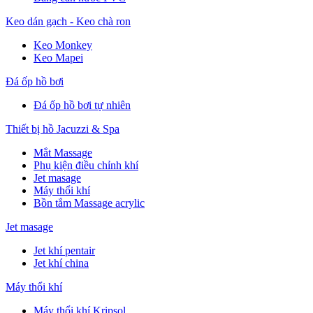
Keo dán gạch - Keo chà ron
Keo Monkey
Keo Mapei
Đá ốp hồ bơi
Đá ốp hồ bơi tự nhiên
Thiết bị hồ Jacuzzi & Spa
Mắt Massage
Phụ kiện điều chỉnh khí
Jet masage
Máy thổi khí
Bồn tắm Massage acrylic
Jet masage
Jet khí pentair
Jet khí china
Máy thổi khí
Máy thổi khí Kripsol