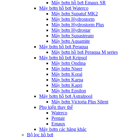
Máy bơm hồ bơi Emaux SR
Máy bơm hồ bơi Waterco
Máy bơm Supatuf MK2
Máy bơm Hydrostorm
Máy bơm Hydrostorm Plus
Máy bơm Hydrostar
Máy bơm Supastream
Máy bơm Aquamite
Máy bơm hồ bơi Peraqua
Máy bơm hồ bơi Peraqua M series
Máy bơm hồ bơi Kripsol
Máy bơm Ondina
Máy bơm Niger
Máy bơm Koral
Máy bơm Karpa
Máy bơm Kapri
Máy bơm Epsilon
Máy bơm hồ bơi Astralpool
Máy bơm Victoria Plus Silent
Phụ kiện thay thế
Waterco
Pentair
Emaux
Máy bơm các hãng khác
Bộ lọc hồ bơi