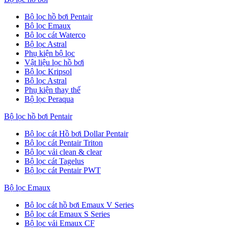
Bộ lọc hồ bơi Pentair
Bộ lọc Emaux
Bộ lọc cát Waterco
Bộ lọc Astral
Phụ kiện bộ lọc
Vật liệu lọc hồ bơi
Bộ lọc Kripsol
Bộ lọc Astral
Phụ kiện thay thế
Bộ lọc Peraqua
Bộ lọc hồ bơi Pentair
Bộ lọc cát Hồ bơi Dollar Pentair
Bộ lọc cát Pentair Triton
Bộ lọc vải clean & clear
Bộ lọc cát Tagelus
Bộ lọc cát Pentair PWT
Bộ lọc Emaux
Bộ lọc cát hồ bơi Emaux V Series
Bộ lọc cát Emaux S Series
Bộ lọc vải Emaux CF