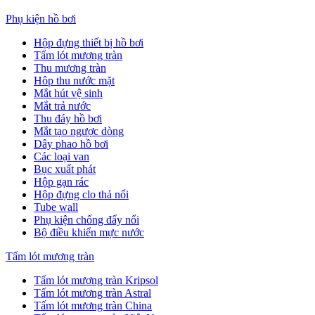
Phụ kiện hồ bơi
Hộp đựng thiết bị hồ bơi
Tấm lót mương tràn
Thu mương tràn
Hôp thu nước mặt
Mắt hút vệ sinh
Mắt trả nước
Thu đáy hồ bơi
Mắt tạo ngược dòng
Dây phao hồ bơi
Các loại van
Bục xuất phát
Hộp gạn rác
Hộp đựng clo thả nổi
Tube wall
Phụ kiện chống đẩy nổi
Bộ điều khiển mực nước
Tấm lót mương tràn
Tấm lót mương tràn Kripsol
Tấm lót mương tràn Astral
Tấm lót mương tràn China