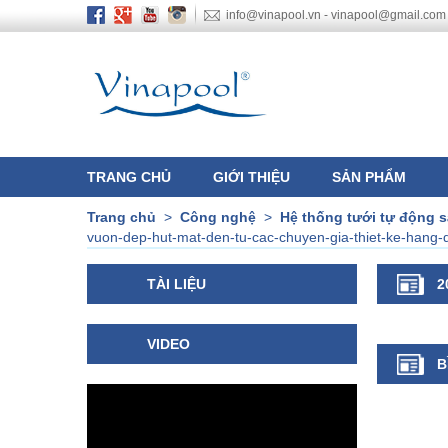
info@vinapool.vn - vinapool@gmail.com
TRANG CHỦ
GIỚI THIỆU
SẢN PHẨM
Trang chủ
>
Công nghệ
>
Hệ thống tưới tự động 
vuon-dep-hut-mat-den-tu-cac-chuyen-gia-thiet-ke-hang-
TÀI LIỆU
2
VIDEO
B