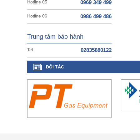
Hotline 05
0969 349 499
Hotline 06
0986 499 486
Trung tâm bảo hành
Tel
02835880122
ĐỐI TÁC
CÔNG TY TM XD HỒ BƠI VINA - VINAPOO