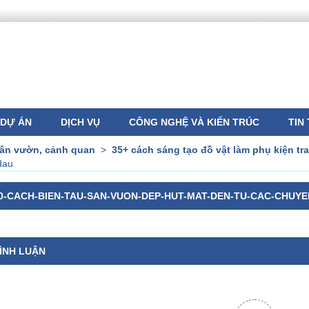
DỰ ÁN
DỊCH VỤ
CÔNG NGHỆ VÀ KIẾN TRÚC
TIN
sân vườn, cảnh quan
>
35+ cách sáng tạo đồ vật làm phụ kiện tr
dau
0-CACH-BIEN-TAU-SAN-VUON-DEP-HUT-MAT-DEN-TU-CAC-CHUYE
ÌNH LUẬN