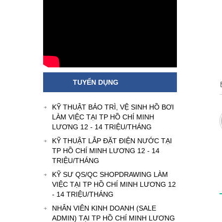
TUYỂN DỤNG
KỸ THUẬT BẢO TRÌ, VỆ SINH HỒ BƠI
LÀM VIỆC TẠI TP HỒ CHÍ MINH
LƯƠNG 12 - 14 TRIỆU/THÁNG
KỸ THUẬT LẮP ĐẶT ĐIỆN NƯỚC TẠI
TP HỒ CHÍ MINH LƯƠNG 12 - 14
TRIỆU/THÁNG
KỸ SƯ QS/QC SHOPDRAWING LÀM
VIỆC TẠI TP HỒ CHÍ MINH LƯƠNG 12
- 14 TRIỆU/THÁNG
NHÂN VIÊN KINH DOANH (SALE
ADMIN) TẠI TP HỒ CHÍ MINH LƯƠNG