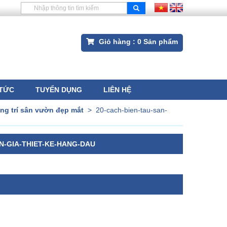
Giỏ hàng :
0
Sản phẩm
 TỨC
TUYỂN DỤNG
LIÊN HỆ
ang trí sân vườn đẹp mắt
>
20-cach-bien-tau-san-
N-GIA-THIET-KE-HANG-DAU