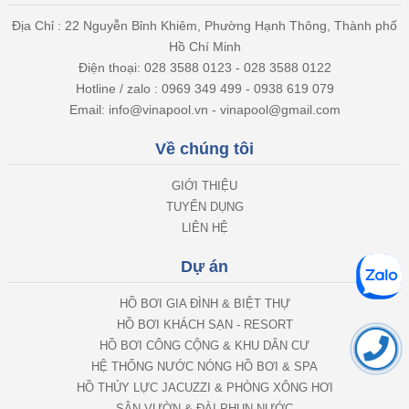
Địa Chỉ : 22 Nguyễn Bỉnh Khiêm, Phường Hạnh Thông, Thành phố
Hồ Chí Minh
Điện thoại: 028 3588 0123 - 028 3588 0122
Hotline / zalo : 0969 349 499 - 0938 619 079
Email: info@vinapool.vn - vinapool@gmail.com
Về chúng tôi
GIỚI THIỆU
TUYỂN DỤNG
LIÊN HỆ
Dự án
HỒ BƠI GIA ĐÌNH & BIỆT THỰ
HỒ BƠI KHÁCH SẠN - RESORT
HỒ BƠI CÔNG CỘNG & KHU DÂN CƯ
HỆ THỐNG NƯỚC NÓNG HỒ BƠI & SPA
HỒ THỦY LỰC JACUZZI & PHÒNG XÔNG HƠI
SÂN VƯỜN & ĐÀI PHUN NƯỚC