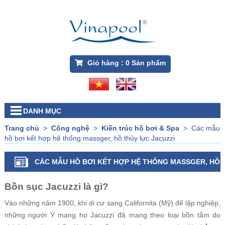
Giỏ hàng :
0
Sản phẩm
DANH MỤC
Trang chủ
>
Công nghệ
>
Kiến trúc hồ bơi & Spa
>
Các mẫu
hồ bơi kết hợp hệ thống massger, hồ thủy lực Jacuzzi
CÁC MẪU HỒ BƠI KẾT HỢP HỆ THỐNG MASSGER, HỒ
THỦY LỰC JACUZZI
Bồn sục Jacuzzi là gì?
Vào những năm 1900, khi di cư sang Californita (Mỹ) để lập nghiệp,
những người Ý mang họ Jacuzzi đã mang theo loại bồn tắm do