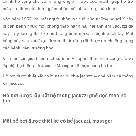
chính họ sáng chế với những ống xịt nước cực mạnh giúp hỗ trợ
máu lưu thông tốt hơn, giảm nhức mỏi, đau lưng, thấp khớp.
Vào năm 1956, khi một người thân lớn tuổi của những người Ý này
bị căn bệnh nhức mỏi phong thấp hành hạ, hai anh em Jacuzzi đã
nảy ra ý tưởng thiết kế hệ thống bơm nước trị bệnh xách tay. Mặt
hàng này sau khi được đưa ra thị trường rất được ưa chuộng trong
các bệnh viện, trường học.
Vinapool xin giới thiệu một số mẫu Vinapool thực hiện cung cấp và
lắp đặt hệ thống hồ Jacuzzi Massger kết hợp cùng hồ bơi
Hồ bơi được thiết kết chức năng bubble jacuzzi – ghế nằm hệ thống
khí jacuzzi.
Hồ bơi được lắp đặt hệ thống jacuzzi ghế dọc theo hồ
bơi
Một bể bơi được thiết kế có bể jacuzzi, massger