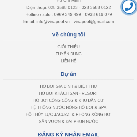
Hồ Chí Minh
Điện thoại: 028 3588 0123 - 028 3588 0122
Hotline / zalo : 0969 349 499 - 0938 619 079
Email: info@vinapool.vn - vinapool@gmail.com
Về chúng tôi
GIỚI THIỆU
TUYỂN DỤNG
LIÊN HỆ
Dự án
HỒ BƠI GIA ĐÌNH & BIỆT THỰ
HỒ BƠI KHÁCH SẠN - RESORT
HỒ BƠI CÔNG CỘNG & KHU DÂN CƯ
HỆ THỐNG NƯỚC NÓNG HỒ BƠI & SPA
HỒ THỦY LỰC JACUZZI & PHÒNG XÔNG HƠI
SÂN VƯỜN & ĐÀI PHUN NƯỚC
ĐĂNG KÝ NHẬN EMAIL