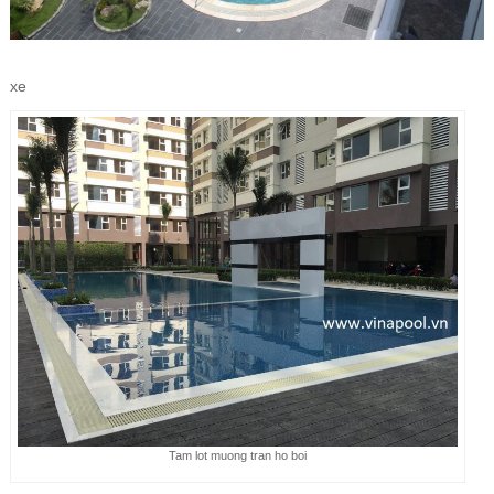
xe
Tam lot muong tran ho boi