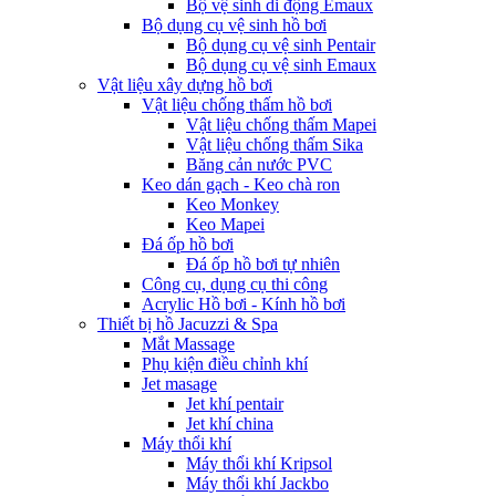
Bộ vệ sinh di động Emaux
Bộ dụng cụ vệ sinh hồ bơi
Bộ dụng cụ vệ sinh Pentair
Bộ dụng cụ vệ sinh Emaux
Vật liệu xây dựng hồ bơi
Vật liệu chống thấm hồ bơi
Vật liệu chống thấm Mapei
Vật liệu chống thấm Sika
Băng cản nước PVC
Keo dán gạch - Keo chà ron
Keo Monkey
Keo Mapei
Đá ốp hồ bơi
Đá ốp hồ bơi tự nhiên
Công cụ, dụng cụ thi công
Acrylic Hồ bơi - Kính hồ bơi
Thiết bị hồ Jacuzzi & Spa
Mắt Massage
Phụ kiện điều chỉnh khí
Jet masage
Jet khí pentair
Jet khí china
Máy thổi khí
Máy thổi khí Kripsol
Máy thổi khí Jackbo