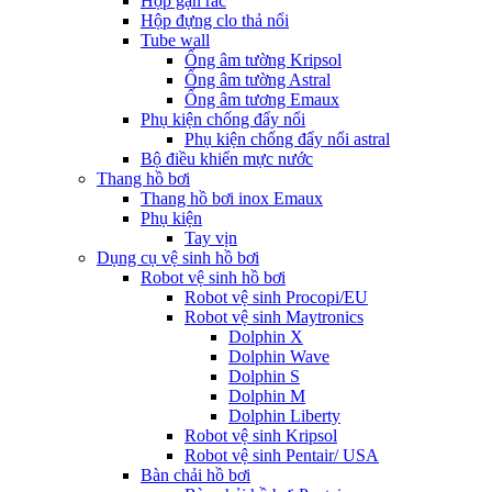
Hộp gạn rác
Hộp đựng clo thả nổi
Tube wall
Ống âm tường Kripsol
Ống âm tường Astral
Ống âm tương Emaux
Phụ kiện chống đẩy nổi
Phụ kiện chống đẩy nổi astral
Bộ điều khiển mực nước
Thang hồ bơi
Thang hồ bơi inox Emaux
Phụ kiện
Tay vịn
Dụng cụ vệ sinh hồ bơi
Robot vệ sinh hồ bơi
Robot vệ sinh Procopi/EU
Robot vệ sinh Maytronics
Dolphin X
Dolphin Wave
Dolphin S
Dolphin M
Dolphin Liberty
Robot vệ sinh Kripsol
Robot vệ sinh Pentair/ USA
Bàn chải hồ bơi