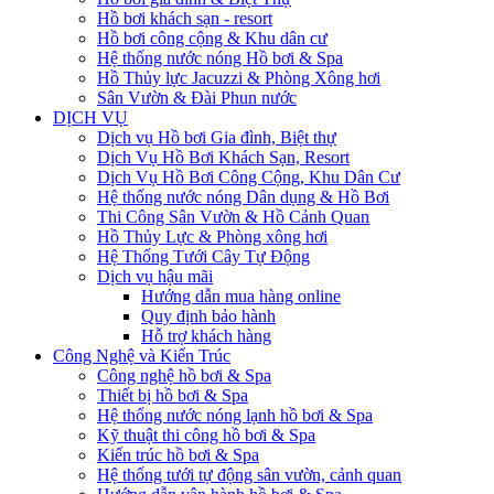
Hồ bơi khách sạn - resort
Hồ bơi công cộng & Khu dân cư
Hệ thống nước nóng Hồ bơi & Spa
Hồ Thủy lực Jacuzzi & Phòng Xông hơi
Sân Vườn & Đài Phun nước
DỊCH VỤ
Dịch vụ Hồ bơi Gia đình, Biệt thự
Dịch Vụ Hồ Bơi Khách Sạn, Resort
Dịch Vụ Hồ Bơi Công Cộng, Khu Dân Cư
Hệ thống nước nóng Dân dụng & Hồ Bơi
Thi Công Sân Vườn & Hồ Cảnh Quan
Hồ Thủy Lực & Phòng xông hơi
Hệ Thống Tưới Cây Tự Động
Dịch vụ hậu mãi
Hướng dẫn mua hàng online
Quy định bảo hành
Hỗ trợ khách hàng
Công Nghệ và Kiến Trúc
Công nghệ hồ bơi & Spa
Thiết bị hồ bơi & Spa
Hệ thống nước nóng lạnh hồ bơi & Spa
Kỹ thuật thi công hồ bơi & Spa
Kiến trúc hồ bơi & Spa
Hệ thống tưới tự động sân vườn, cảnh quan