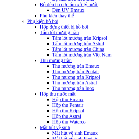
Bộ đèn tia cực tím xử lý nước
Đèn UV Emaux
Phụ kiện thay thế
Phụ kiện hồ bơi
Hộp đựng thiết bị hồ bơi
Tấm lót mương tràn
Tấm lót mương tràn Kripsol
Tấm lót mương tràn Astral
Tấm lót mương tràn China
Tấm lót mương tràn Việt Nam
Thu mương tràn
Thu mương tràn Emaux
Thu mương tràn Pentair
Thu mương tràn Kripsol
Thu mương tràn Astral
Thu mương tràn Inox
Hôp thu nước mặt
Hộp thu Emaux
Hộp thu Pentair
Hộp thu Kripsol
Hộp thu Astral
Hộp thu Waterco
Mắt hút vệ sinh
Mắt hút vệ sinh Emaux
Mắt hút vệ sinh Pentair