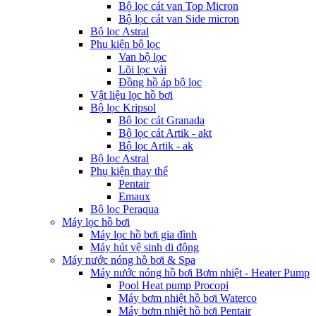
Bộ lọc cát van Top Micron
Bộ lọc cát van Side micron
Bộ lọc Astral
Phụ kiện bộ lọc
Van bộ lọc
Lõi lọc vải
Đồng hồ áp bộ lọc
Vật liệu lọc hồ bơi
Bộ lọc Kripsol
Bộ lọc cát Granada
Bộ lọc cát Artik - akt
Bộ lọc Artik - ak
Bộ lọc Astral
Phụ kiện thay thế
Pentair
Emaux
Bộ lọc Peraqua
Máy lọc hồ bơi
Máy lọc hồ bơi gia đình
Máy hút vệ sinh di động
Máy nước nóng hồ bơi & Spa
Máy nước nóng hồ bơi Bơm nhiệt - Heater Pump
Pool Heat pump Procopi
Máy bơm nhiệt hồ bơi Waterco
Máy bơm nhiệt hồ bơi Pentair