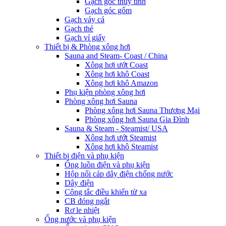
Gạch góc thủy tinh
Gạch góc gốm
Gạch vảy cá
Gạch thẻ
Gạch vỉ giấy
Thiết bị & Phòng xông hơi
Sauna and Steam- Coast / China
Xông hơi ướt Coast
Xông hơi khô Coast
Xông hơi khô Amazon
Phụ kiện phòng xông hơi
Phòng xông hơi Sauna
Phòng xông hơi Sauna Thương Mại
Phòng xông hơi Sauna Gia Đình
Sauna & Steam - Steamist/ USA
Xông hơi ướt Steamist
Xông hơi khô Steamist
Thiết bị điện và phụ kiện
Ống luồn điện và phụ kiện
Hộp nối cáp dây điện chống nước
Dây điện
Công tắc điều khiển từ xa
CB đóng ngắt
Rơ le nhiệt
Ống nước và phụ kiện