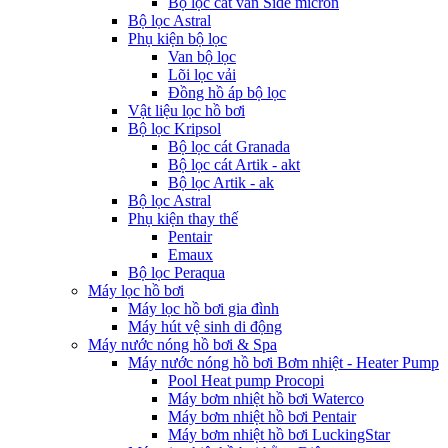
Bộ lọc cát van Side micron
Bộ lọc Astral
Phụ kiện bộ lọc
Van bộ lọc
Lõi lọc vải
Đồng hồ áp bộ lọc
Vật liệu lọc hồ bơi
Bộ lọc Kripsol
Bộ lọc cát Granada
Bộ lọc cát Artik - akt
Bộ lọc Artik - ak
Bộ lọc Astral
Phụ kiện thay thế
Pentair
Emaux
Bộ lọc Peraqua
Máy lọc hồ bơi
Máy lọc hồ bơi gia đình
Máy hút vệ sinh di động
Máy nước nóng hồ bơi & Spa
Máy nước nóng hồ bơi Bơm nhiệt - Heater Pump
Pool Heat pump Procopi
Máy bơm nhiệt hồ bơi Waterco
Máy bơm nhiệt hồ bơi Pentair
Máy bơm nhiệt hồ bơi LuckingStar