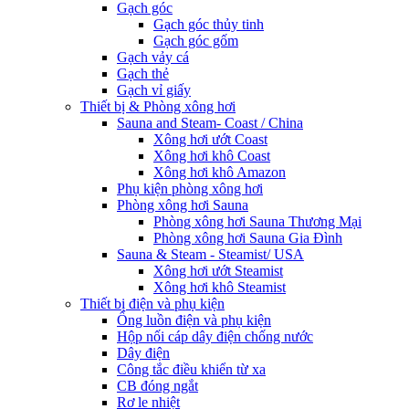
Gạch góc
Gạch góc thủy tinh
Gạch góc gốm
Gạch vảy cá
Gạch thẻ
Gạch vỉ giấy
Thiết bị & Phòng xông hơi
Sauna and Steam- Coast / China
Xông hơi ướt Coast
Xông hơi khô Coast
Xông hơi khô Amazon
Phụ kiện phòng xông hơi
Phòng xông hơi Sauna
Phòng xông hơi Sauna Thương Mại
Phòng xông hơi Sauna Gia Đình
Sauna & Steam - Steamist/ USA
Xông hơi ướt Steamist
Xông hơi khô Steamist
Thiết bị điện và phụ kiện
Ống luồn điện và phụ kiện
Hộp nối cáp dây điện chống nước
Dây điện
Công tắc điều khiển từ xa
CB đóng ngắt
Rơ le nhiệt