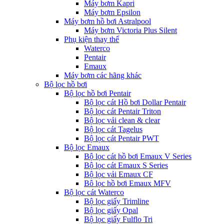
Máy bơm Kapri
Máy bơm Epsilon
Máy bơm hồ bơi Astralpool
Máy bơm Victoria Plus Silent
Phụ kiện thay thế
Waterco
Pentair
Emaux
Máy bơm các hãng khác
Bộ lọc hồ bơi
Bộ lọc hồ bơi Pentair
Bộ lọc cát Hồ bơi Dollar Pentair
Bộ lọc cát Pentair Triton
Bộ lọc vải clean & clear
Bộ lọc cát Tagelus
Bộ lọc cát Pentair PWT
Bộ lọc Emaux
Bộ lọc cát hồ bơi Emaux V Series
Bộ lọc cát Emaux S Series
Bộ lọc vải Emaux CF
Bô lọc hồ bơi Emaux MFV
Bộ lọc cát Waterco
Bộ lọc giấy Trimline
Bộ lọc giấy Opal
Bộ lọc giấy Fulflo Tri