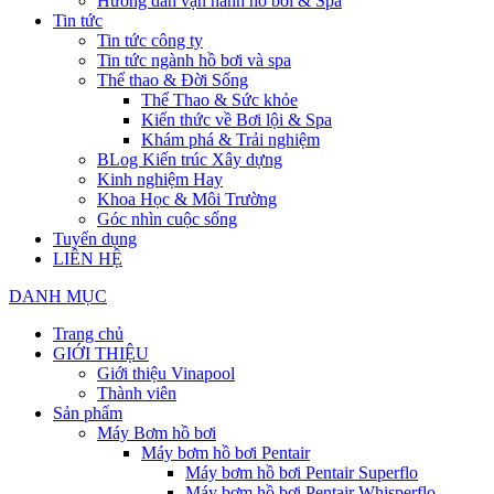
Hướng dẫn vận hành hồ bơi & Spa
Tin tức
Tin tức công ty
Tin tức ngành hồ bơi và spa
Thể thao & Đời Sống
Thể Thao & Sức khỏe
Kiến thức về Bơi lội & Spa
Khám phá & Trải nghiệm
BLog Kiến trúc Xây dựng
Kinh nghiệm Hay
Khoa Học & Môi Trường
Góc nhìn cuộc sống
Tuyển dụng
LIÊN HỆ
DANH MỤC
Trang chủ
GIỚI THIỆU
Giới thiệu Vinapool
Thành viên
Sản phẩm
Máy Bơm hồ bơi
Máy bơm hồ bơi Pentair
Máy bơm hồ bơi Pentair Superflo
Máy bơm hồ bơi Pentair Whisperflo