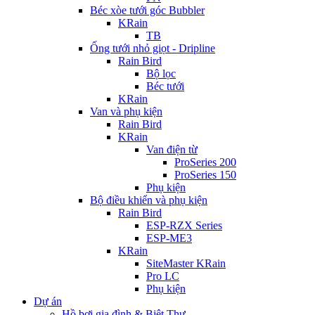
Béc xòe tưới góc Bubbler
KRain
TB
Ống tưới nhỏ giọt - Dripline
Rain Bird
Bộ lọc
Béc tưới
KRain
Van và phụ kiện
Rain Bird
KRain
Van điện từ
ProSeries 200
ProSeries 150
Phụ kiện
Bộ điều khiển và phụ kiện
Rain Bird
ESP-RZX Series
ESP-ME3
KRain
SiteMaster KRain
Pro LC
Phụ kiện
Dự án
Hồ bơi gia đình & Biệt Thự