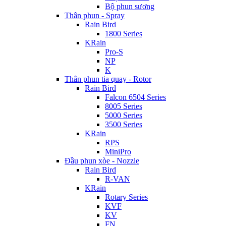
Bộ phun sương
Thân phun - Spray
Rain Bird
1800 Series
KRain
Pro-S
NP
K
Thân phun tia quay - Rotor
Rain Bird
Falcon 6504 Series
8005 Series
5000 Series
3500 Series
KRain
RPS
MiniPro
Đầu phun xòe - Nozzle
Rain Bird
R-VAN
KRain
Rotary Series
KVF
KV
FN