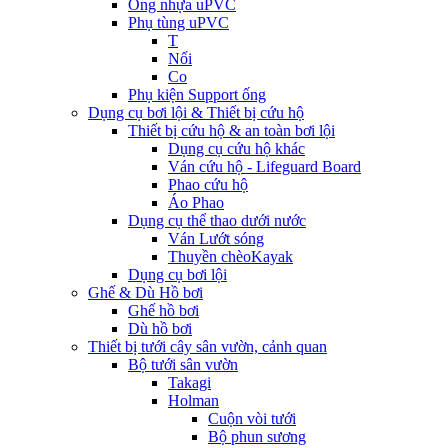
Ống nhựa uPVC
Phụ tùng uPVC
T
Nối
Co
Phụ kiện Support ống
Dụng cụ bơi lội & Thiết bị cứu hộ
Thiết bị cứu hộ & an toàn bơi lội
Dụng cụ cứu hộ khác
Ván cứu hộ - Lifeguard Board
Phao cứu hộ
Áo Phao
Dụng cụ thể thao dưới nước
Ván Lướt sóng
Thuyền chèoKayak
Dụng cụ bơi lội
Ghế & Dù Hồ bơi
Ghế hồ bơi
Dù hồ bơi
Thiết bị tưới cây sân vườn, cảnh quan
Bộ tưới sân vườn
Takagi
Holman
Cuộn vòi tưới
Bộ phun sương