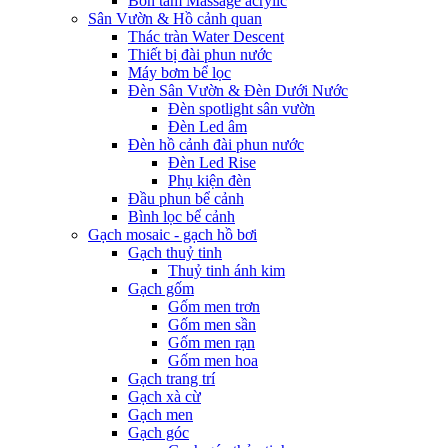
Bồn tắm Massage acrylic
Sân Vườn & Hồ cảnh quan
Thác tràn Water Descent
Thiết bị đài phun nước
Máy bơm bể lọc
Đèn Sân Vườn & Đèn Dưới Nước
Đèn spotlight sân vườn
Đèn Led âm
Đèn hồ cảnh đài phun nước
Đèn Led Rise
Phụ kiện đèn
Đầu phun bể cảnh
Bình lọc bể cảnh
Gạch mosaic - gạch hồ bơi
Gạch thuỷ tinh
Thuỷ tinh ánh kim
Gạch gốm
Gốm men trơn
Gốm men sần
Gốm men rạn
Gốm men hoa
Gạch trang trí
Gạch xà cừ
Gạch men
Gạch góc