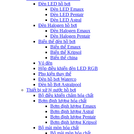
Đèn LED hồ bơi
Đèn LED Emaux
Đèn LED Pentair
Đèn LED Astral
Đèn Halogen hồ bơi
Đèn Halogen Emaux
Đèn Halogen Pentair
Biến thế đèn hồ bơi
Biến thế Emaux
Biến thế Kripsol
Biến thế china
Vỏ đèn
Hộp điều khiển đèn LED RGB
Phụ kiện thay thế
Đèn hồ bơi Waterco
Đèn hồ Bơi Astralpool
Thiết bị xử lý nước hồ bơi
Bộ điều khiển châm hóa chất
Bơm định lượng hóa chất
Bơm định lượng Emaux
Bơm định lượng Astral
Bơm định lượng Pentair
Bơm định lượng Kripsol
Bộ mài mòn hóa chất
Bộ mài mòn hóa chất