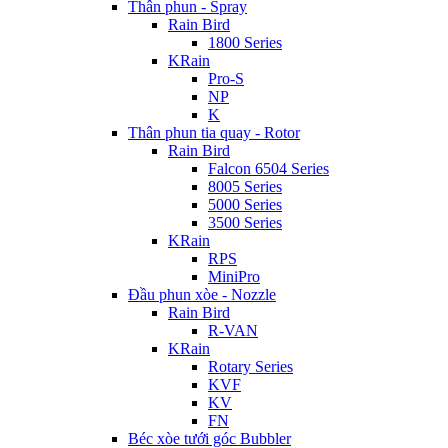
Thân phun - Spray
Rain Bird
1800 Series
KRain
Pro-S
NP
K
Thân phun tia quay - Rotor
Rain Bird
Falcon 6504 Series
8005 Series
5000 Series
3500 Series
KRain
RPS
MiniPro
Đầu phun xòe - Nozzle
Rain Bird
R-VAN
KRain
Rotary Series
KVF
KV
FN
Béc xòe tưới góc Bubbler