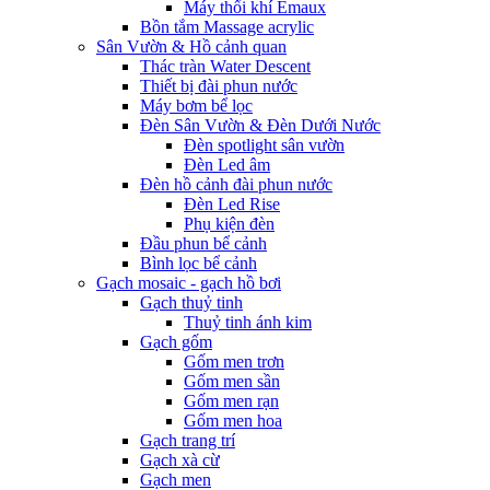
Máy thổi khí Emaux
Bồn tắm Massage acrylic
Sân Vườn & Hồ cảnh quan
Thác tràn Water Descent
Thiết bị đài phun nước
Máy bơm bể lọc
Đèn Sân Vườn & Đèn Dưới Nước
Đèn spotlight sân vườn
Đèn Led âm
Đèn hồ cảnh đài phun nước
Đèn Led Rise
Phụ kiện đèn
Đầu phun bể cảnh
Bình lọc bể cảnh
Gạch mosaic - gạch hồ bơi
Gạch thuỷ tinh
Thuỷ tinh ánh kim
Gạch gốm
Gốm men trơn
Gốm men sần
Gốm men rạn
Gốm men hoa
Gạch trang trí
Gạch xà cừ
Gạch men