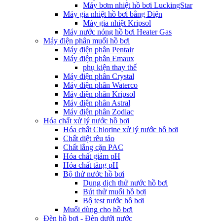
Máy bơm nhiệt hồ bơi LuckingStar
Máy gia nhiệt hồ bơi bằng Điện
Máy gia nhiệt Kripsol
Máy nước nóng hồ bơi Heater Gas
Máy điện phân muối hồ bơi
Máy điện phân Pentair
Máy điện phân Emaux
phụ kiện thay thế
Máy điện phân Crystal
Máy điện phân Waterco
Máy điện phân Kripsol
Máy điện phân Astral
Máy điện phân Zodiac
Hóa chất xử lý nước hồ bơi
Hóa chất Chlorine xử lý nước hồ bơi
Chất diệt rêu tảo
Chất lắng cặn PAC
Hóa chất giảm pH
Hóa chất tăng pH
Bộ thử nước hồ bơi
Dung dịch thử nước hồ bơi
Bút thử muối hồ bơi
Bộ test nước hồ bơi
Muối dùng cho hồ bơi
Đèn hồ bơi - Đèn dưới nước