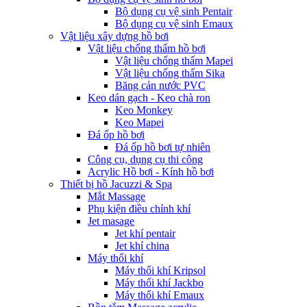
Bộ dụng cụ vệ sinh Pentair
Bộ dụng cụ vệ sinh Emaux
Vật liệu xây dựng hồ bơi
Vật liệu chống thấm hồ bơi
Vật liệu chống thấm Mapei
Vật liệu chống thấm Sika
Băng cản nước PVC
Keo dán gạch - Keo chà ron
Keo Monkey
Keo Mapei
Đá ốp hồ bơi
Đá ốp hồ bơi tự nhiên
Công cụ, dụng cụ thi công
Acrylic Hồ bơi - Kính hồ bơi
Thiết bị hồ Jacuzzi & Spa
Mắt Massage
Phụ kiện điều chỉnh khí
Jet masage
Jet khí pentair
Jet khí china
Máy thổi khí
Máy thổi khí Kripsol
Máy thổi khí Jackbo
Máy thổi khí Emaux