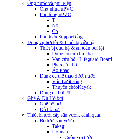
Ống nước và phụ kiện
Ống nhựa uPVC
Phụ tùng uPVC
T
Nối
Co
Phụ kiện Support ống
Dụng cụ bơi lội & Thiết bị cứu hộ
Thiết bị cứu hộ & an toàn bơi lội
Dụng cụ cứu hộ khác
Ván cứu hộ - Lifeguard Board
Phao cứu hộ
Áo Phao
Dụng cụ thể thao dưới nước
Ván Lướt sóng
Thuyền chèoKayak
Dụng cụ bơi lội
Ghế & Dù Hồ bơi
Ghế hồ bơi
Dù hồ bơi
Thiết bị tưới cây sân vườn, cảnh quan
Bộ tưới sân vườn
Takagi
Holman
Cuộn vòi tưới