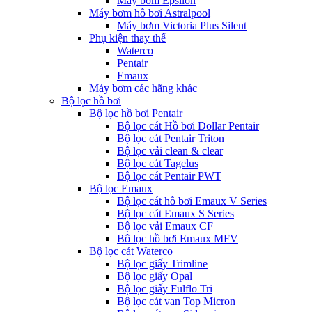
Máy bơm Epsilon
Máy bơm hồ bơi Astralpool
Máy bơm Victoria Plus Silent
Phụ kiện thay thế
Waterco
Pentair
Emaux
Máy bơm các hãng khác
Bộ lọc hồ bơi
Bộ lọc hồ bơi Pentair
Bộ lọc cát Hồ bơi Dollar Pentair
Bộ lọc cát Pentair Triton
Bộ lọc vải clean & clear
Bộ lọc cát Tagelus
Bộ lọc cát Pentair PWT
Bộ lọc Emaux
Bộ lọc cát hồ bơi Emaux V Series
Bộ lọc cát Emaux S Series
Bộ lọc vải Emaux CF
Bô lọc hồ bơi Emaux MFV
Bộ lọc cát Waterco
Bộ lọc giấy Trimline
Bộ lọc giấy Opal
Bộ lọc giấy Fulflo Tri
Bộ lọc cát van Top Micron