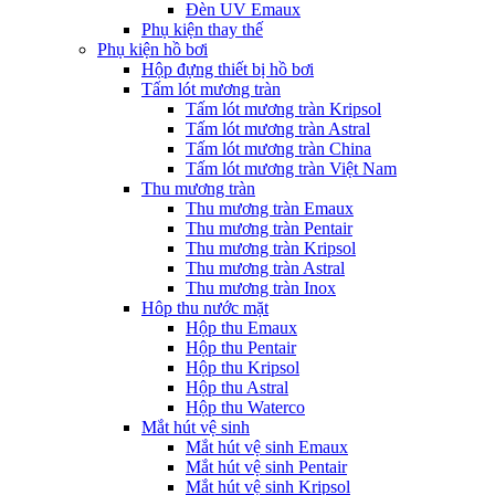
Đèn UV Emaux
Phụ kiện thay thế
Phụ kiện hồ bơi
Hộp đựng thiết bị hồ bơi
Tấm lót mương tràn
Tấm lót mương tràn Kripsol
Tấm lót mương tràn Astral
Tấm lót mương tràn China
Tấm lót mương tràn Việt Nam
Thu mương tràn
Thu mương tràn Emaux
Thu mương tràn Pentair
Thu mương tràn Kripsol
Thu mương tràn Astral
Thu mương tràn Inox
Hôp thu nước mặt
Hộp thu Emaux
Hộp thu Pentair
Hộp thu Kripsol
Hộp thu Astral
Hộp thu Waterco
Mắt hút vệ sinh
Mắt hút vệ sinh Emaux
Mắt hút vệ sinh Pentair
Mắt hút vệ sinh Kripsol