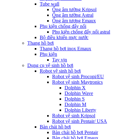
Tube wall
Ống âm tường Kripsol
Ống âm tường Astral
Ống âm tương Emaux
Phụ kiện chống đẩy nổi
Phụ kiện chống đẩy nổi astral
Bộ điều khiển mực nước
Thang hồ bơi
Thang hồ bơi inox Emaux
Phụ kiện
Tay vịn
Dụng cụ vệ sinh hồ bơi
Robot vệ sinh hồ bơi
Robot vệ sinh Procopi/EU
Robot vệ sinh Maytronics
Dolphin X
Dolphin Wave
Dolphin S
Dolphin M
Dolphin Liberty
Robot vệ sinh Kripsol
Robot vệ sinh Pentair/ USA
Bàn chải hồ bơi
Bàn chải hồ bơi Pentair
Bàn chải hồ bơi Emaux