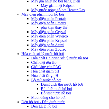
Máy gia nhiệt hồ bơi bằng Điện
Máy gia nhiệt Kripsol
Máy nước nóng hồ bơi Heater Gas
Máy điện phân muối hồ bơi
Máy điện phân Pentair
Máy điện phân Emaux
phụ kiện thay thế
Máy điện phân Crystal
Máy điện phân Waterco
Máy điện phân Kripsol
Máy điện phân Astral
Máy điện phân Zodiac
Hóa chất xử lý nước hồ bơi
Hóa chất Chlorine xử lý nước hồ bơi
Chất diệt rêu tảo
Chất lắng cặn PAC
Hóa chất giảm pH
Hóa chất tăng pH
Bộ thử nước hồ bơi
Dung dịch thử nước hồ bơi
Bút thử muối hồ bơi
Bộ test nước hồ bơi
Muối dùng cho hồ bơi
Đèn hồ bơi - Đèn dưới nước
Đèn LED hồ bơi