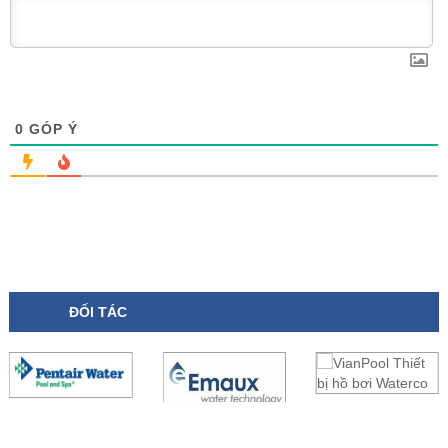
0
GÓP Ý
ĐỐI TÁC