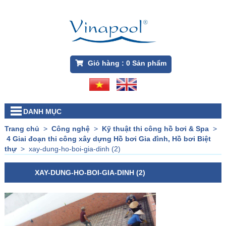
Giỏ hàng :
0
Sản phẩm
DANH MỤC
Trang chủ
>
Công nghệ
>
Kỹ thuật thi công hồ bơi & Spa
>
4 Giai đoạn thi công xây dựng Hồ bơi Gia đình, Hồ bơi Biệt
thự
>
xay-dung-ho-boi-gia-dinh (2)
XAY-DUNG-HO-BOI-GIA-DINH (2)