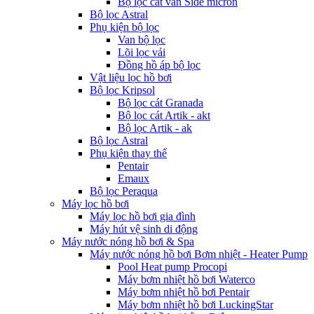
Bộ lọc cát van Side micron
Bộ lọc Astral
Phụ kiện bộ lọc
Van bộ lọc
Lõi lọc vải
Đồng hồ áp bộ lọc
Vật liệu lọc hồ bơi
Bộ lọc Kripsol
Bộ lọc cát Granada
Bộ lọc cát Artik - akt
Bộ lọc Artik - ak
Bộ lọc Astral
Phụ kiện thay thế
Pentair
Emaux
Bộ lọc Peraqua
Máy lọc hồ bơi
Máy lọc hồ bơi gia đình
Máy hút vệ sinh di động
Máy nước nóng hồ bơi & Spa
Máy nước nóng hồ bơi Bơm nhiệt - Heater Pump
Pool Heat pump Procopi
Máy bơm nhiệt hồ bơi Waterco
Máy bơm nhiệt hồ bơi Pentair
Máy bơm nhiệt hồ bơi LuckingStar