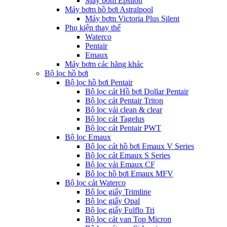
Máy bơm Epsilon
Máy bơm hồ bơi Astralpool
Máy bơm Victoria Plus Silent
Phụ kiện thay thế
Waterco
Pentair
Emaux
Máy bơm các hãng khác
Bộ lọc hồ bơi
Bộ lọc hồ bơi Pentair
Bộ lọc cát Hồ bơi Dollar Pentair
Bộ lọc cát Pentair Triton
Bộ lọc vải clean & clear
Bộ lọc cát Tagelus
Bộ lọc cát Pentair PWT
Bộ lọc Emaux
Bộ lọc cát hồ bơi Emaux V Series
Bộ lọc cát Emaux S Series
Bộ lọc vải Emaux CF
Bô lọc hồ bơi Emaux MFV
Bộ lọc cát Waterco
Bộ lọc giấy Trimline
Bộ lọc giấy Opal
Bộ lọc giấy Fulflo Tri
Bộ lọc cát van Top Micron