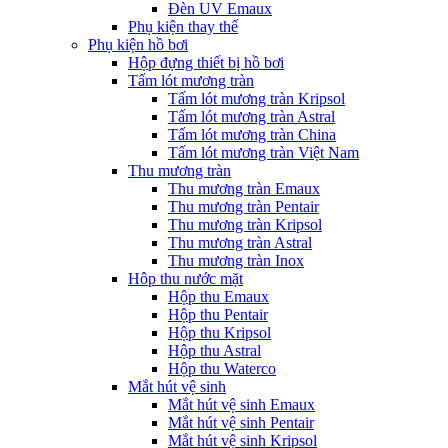
Đèn UV Emaux
Phụ kiện thay thế
Phụ kiện hồ bơi
Hộp đựng thiết bị hồ bơi
Tấm lót mương tràn
Tấm lót mương tràn Kripsol
Tấm lót mương tràn Astral
Tấm lót mương tràn China
Tấm lót mương tràn Việt Nam
Thu mương tràn
Thu mương tràn Emaux
Thu mương tràn Pentair
Thu mương tràn Kripsol
Thu mương tràn Astral
Thu mương tràn Inox
Hôp thu nước mặt
Hộp thu Emaux
Hộp thu Pentair
Hộp thu Kripsol
Hộp thu Astral
Hộp thu Waterco
Mắt hút vệ sinh
Mắt hút vệ sinh Emaux
Mắt hút vệ sinh Pentair
Mắt hút vệ sinh Kripsol