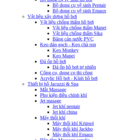
Bộ dụng cụ vệ sinh Pentair
Bộ dụng cụ vệ sinh Emaux
Vật liệu xây dựng hồ bơi
Vật liệu chống thấm hồ bơi
Vật liệu chống thấm Mapei
Vật liệu chống thấm Sika
Băng cản nước PVC
Keo dán gạch - Keo chà ron
Keo Monkey
Keo Mapei
Đá ốp hồ bơi
Đá ốp hồ bơi tự nhiên
Công cụ, dụng cụ thi công
Acrylic Hồ bơi - Kính hồ bơi
Thiết bị hồ Jacuzzi & Spa
Mắt Massage
Phụ kiện điều chỉnh khí
Jet masage
Jet khí pentair
Jet khí china
Máy thổi khí
Máy thổi khí Kripsol
Máy thổi khí Jackbo
Máy thổi khí Emaux