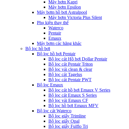
Máy bơm Kapri
Máy bơm Epsilon
Máy bơm hồ bơi Astralpool
Máy bơm Victoria Plus Silent
Phụ kiện thay thế
Waterco
Pentair
Emaux
Máy bơm các hãng khác
Bộ lọc hồ bơi
Bộ lọc hồ bơi Pentair
Bộ lọc cát Hồ bơi Dollar Pentair
Bộ lọc cát Pentair Triton
Bộ lọc vải clean & clear
Bộ lọc cát Tagelus
Bộ lọc cát Pentair PWT
Bộ lọc Emaux
Bộ lọc cát hồ bơi Emaux V Series
Bộ lọc cát Emaux S Series
Bộ lọc vải Emaux CF
Bô lọc hồ bơi Emaux MFV
Bộ lọc cát Waterco
Bộ lọc giấy Trimline
Bộ lọc giấy Opal
Bộ lọc giấy Fulflo Tri