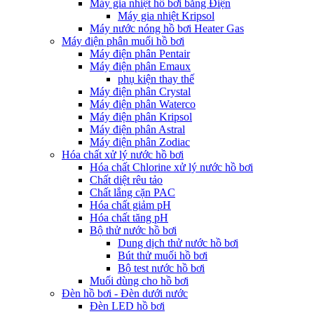
Máy gia nhiệt hồ bơi bằng Điện
Máy gia nhiệt Kripsol
Máy nước nóng hồ bơi Heater Gas
Máy điện phân muối hồ bơi
Máy điện phân Pentair
Máy điện phân Emaux
phụ kiện thay thế
Máy điện phân Crystal
Máy điện phân Waterco
Máy điện phân Kripsol
Máy điện phân Astral
Máy điện phân Zodiac
Hóa chất xử lý nước hồ bơi
Hóa chất Chlorine xử lý nước hồ bơi
Chất diệt rêu tảo
Chất lắng cặn PAC
Hóa chất giảm pH
Hóa chất tăng pH
Bộ thử nước hồ bơi
Dung dịch thử nước hồ bơi
Bút thử muối hồ bơi
Bộ test nước hồ bơi
Muối dùng cho hồ bơi
Đèn hồ bơi - Đèn dưới nước
Đèn LED hồ bơi