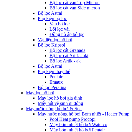
Bộ lọc cát van Top Micron
Bộ lọc cát van Side micron
Bộ lọc Astral
Phụ kiện bộ lọc
Van bộ lọc
Lõi lọc vải
Đồng hồ áp bộ lọc
Vật liệu lọc hồ bơi
Bộ lọc Kripsol
Bộ lọc cát Granada
Bộ lọc cát Artik - akt
Bộ lọc Artik - ak
Bộ lọc Astral
Phụ kiện thay thế
Pentair
Emaux
Bộ lọc Peraqua
Máy lọc hồ bơi
Máy lọc hồ bơi gia đình
Máy hút vệ sinh di động
Máy nước nóng hồ bơi & Spa
Máy nước nóng hồ bơi Bơm nhiệt - Heater Pump
Pool Heat pump Procopi
Máy bơm nhiệt hồ bơi Waterco
Máy bơm nhiệt hồ bơi Pentair