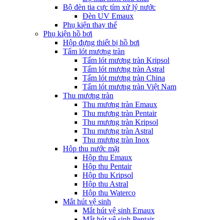
Bộ đèn tia cực tím xử lý nước
Đèn UV Emaux
Phụ kiện thay thế
Phụ kiện hồ bơi
Hộp đựng thiết bị hồ bơi
Tấm lót mương tràn
Tấm lót mương tràn Kripsol
Tấm lót mương tràn Astral
Tấm lót mương tràn China
Tấm lót mương tràn Việt Nam
Thu mương tràn
Thu mương tràn Emaux
Thu mương tràn Pentair
Thu mương tràn Kripsol
Thu mương tràn Astral
Thu mương tràn Inox
Hôp thu nước mặt
Hộp thu Emaux
Hộp thu Pentair
Hộp thu Kripsol
Hộp thu Astral
Hộp thu Waterco
Mắt hút vệ sinh
Mắt hút vệ sinh Emaux
Mắt hút vệ sinh Pentair