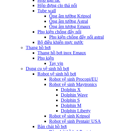
Hộp gạn rác
Hộp đựng clo thả nổi
Tube wall
Ống âm tường Kripsol
Ống âm tường Astral
Ống âm tương Emaux
Phụ kiện chống đẩy nổi
Phụ kiện chống đẩy nổi astral
Bộ điều khiển mực nước
Thang hồ bơi
Thang hồ bơi inox Emaux
Phụ kiện
Tay vịn
Dụng cụ vệ sinh hồ bơi
Robot vệ sinh hồ bơi
Robot vệ sinh Procopi/EU
Robot vệ sinh Maytronics
Dolphin X
Dolphin Wave
Dolphin S
Dolphin M
Dolphin Liberty
Robot vệ sinh Kripsol
Robot vệ sinh Pentair/ USA
Bàn chải hồ bơi