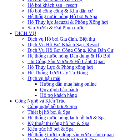
Hồ bơi khách sạn - resort
Hồ bơi công cộng & Khu dân cư
Hệ thống nước nóng Hồ bơi & Spa
Hồ Thủy lực Jacuzzi & Phòng Xông hơi
Sân Vườn & Đài Phun nước
DỊCH VỤ
Dịch vụ Hồ bơi Gia đình, Biệt thự
Dịch Vụ Hồ Bơi Khách Sạn, Resort
Dịch Vụ Hồ Bơi Công Cộng, Khu Dân Cư
Hệ thống nước nóng Dân dụng & Hồ Bơi
Thi Công Sân Vườn & Hồ Cảnh Quan
Hồ Thủy Lực & Phòng xông hơi
Hệ Thống Tưới Cây Tự Động
Dịch vụ hậu mãi
Hướng dẫn mua hàng online
Quy định bảo hành
Hỗ trợ khách hàng
Công Nghệ và Kiến Trúc
Công nghệ hồ bơi & Spa
Thiết bị hồ bơi & Spa
Hệ thống nước nóng lạnh hồ bơi & Spa
Kỹ thuật thi công hồ bơi & Spa
Kiến trúc hồ bơi & Spa
Hệ thống tưới tự động sân vườn, cảnh quan