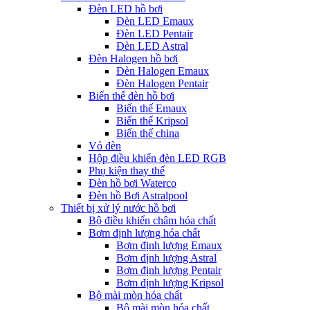
Đèn LED hồ bơi
Đèn LED Emaux
Đèn LED Pentair
Đèn LED Astral
Đèn Halogen hồ bơi
Đèn Halogen Emaux
Đèn Halogen Pentair
Biến thế đèn hồ bơi
Biến thế Emaux
Biến thế Kripsol
Biến thế china
Vỏ đèn
Hộp điều khiển đèn LED RGB
Phụ kiện thay thế
Đèn hồ bơi Waterco
Đèn hồ Bơi Astralpool
Thiết bị xử lý nước hồ bơi
Bộ điều khiển châm hóa chất
Bơm định lượng hóa chất
Bơm định lượng Emaux
Bơm định lượng Astral
Bơm định lượng Pentair
Bơm định lượng Kripsol
Bộ mài mòn hóa chất
Bộ mài mòn hóa chất