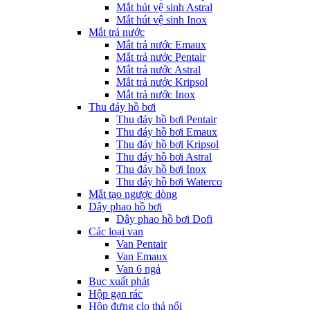
Mắt hút vệ sinh Astral
Mắt hút vệ sinh Inox
Mắt trả nước
Mắt trả nước Emaux
Mắt trả nước Pentair
Mắt trả nước Astral
Mắt trả nước Kripsol
Mắt trả nước Inox
Thu đáy hồ bơi
Thu đáy hồ bơi Pentair
Thu đáy hồ bơi Emaux
Thu đáy hồ bơi Kripsol
Thu đáy hồ bơi Astral
Thu đáy hồ bơi Inox
Thu đáy hồ bơi Waterco
Mắt tạo ngược dòng
Dây phao hồ bơi
Dây phao hồ bơi Dofi
Các loại van
Van Pentair
Van Emaux
Van 6 ngả
Bục xuất phát
Hộp gạn rác
Hộp đựng clo thả nổi