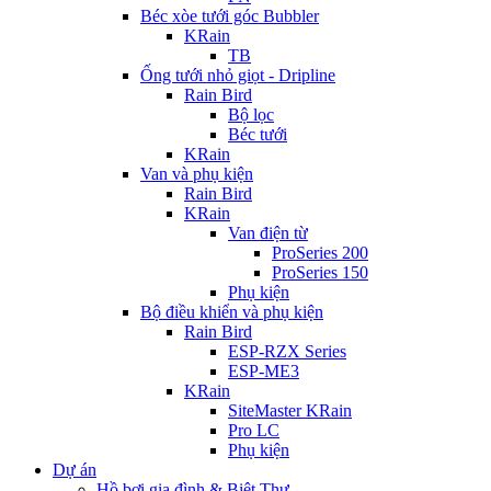
Béc xòe tưới góc Bubbler
KRain
TB
Ống tưới nhỏ giọt - Dripline
Rain Bird
Bộ lọc
Béc tưới
KRain
Van và phụ kiện
Rain Bird
KRain
Van điện từ
ProSeries 200
ProSeries 150
Phụ kiện
Bộ điều khiển và phụ kiện
Rain Bird
ESP-RZX Series
ESP-ME3
KRain
SiteMaster KRain
Pro LC
Phụ kiện
Dự án
Hồ bơi gia đình & Biệt Thự