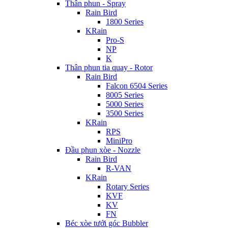
Thân phun - Spray
Rain Bird
1800 Series
KRain
Pro-S
NP
K
Thân phun tia quay - Rotor
Rain Bird
Falcon 6504 Series
8005 Series
5000 Series
3500 Series
KRain
RPS
MiniPro
Đầu phun xòe - Nozzle
Rain Bird
R-VAN
KRain
Rotary Series
KVF
KV
FN
Béc xòe tưới góc Bubbler