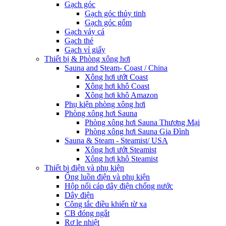
Gạch góc
Gạch góc thủy tinh
Gạch góc gốm
Gạch vảy cá
Gạch thẻ
Gạch vỉ giấy
Thiết bị & Phòng xông hơi
Sauna and Steam- Coast / China
Xông hơi ướt Coast
Xông hơi khô Coast
Xông hơi khô Amazon
Phụ kiện phòng xông hơi
Phòng xông hơi Sauna
Phòng xông hơi Sauna Thương Mại
Phòng xông hơi Sauna Gia Đình
Sauna & Steam - Steamist/ USA
Xông hơi ướt Steamist
Xông hơi khô Steamist
Thiết bị điện và phụ kiện
Ống luồn điện và phụ kiện
Hộp nối cáp dây điện chống nước
Dây điện
Công tắc điều khiển từ xa
CB đóng ngắt
Rơ le nhiệt