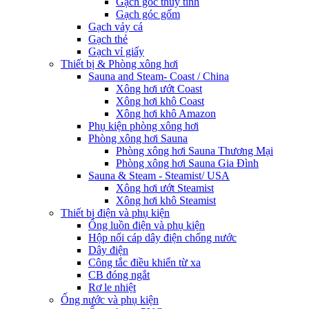
Gạch góc thủy tinh
Gạch góc gốm
Gạch vảy cá
Gạch thẻ
Gạch vỉ giấy
Thiết bị & Phòng xông hơi
Sauna and Steam- Coast / China
Xông hơi ướt Coast
Xông hơi khô Coast
Xông hơi khô Amazon
Phụ kiện phòng xông hơi
Phòng xông hơi Sauna
Phòng xông hơi Sauna Thương Mại
Phòng xông hơi Sauna Gia Đình
Sauna & Steam - Steamist/ USA
Xông hơi ướt Steamist
Xông hơi khô Steamist
Thiết bị điện và phụ kiện
Ống luồn điện và phụ kiện
Hộp nối cáp dây điện chống nước
Dây điện
Công tắc điều khiển từ xa
CB đóng ngắt
Rơ le nhiệt
Ống nước và phụ kiện