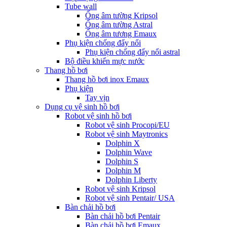
Tube wall
Ống âm tường Kripsol
Ống âm tường Astral
Ống âm tương Emaux
Phụ kiện chống đẩy nổi
Phụ kiện chống đẩy nổi astral
Bộ điều khiển mực nước
Thang hồ bơi
Thang hồ bơi inox Emaux
Phụ kiện
Tay vịn
Dụng cụ vệ sinh hồ bơi
Robot vệ sinh hồ bơi
Robot vệ sinh Procopi/EU
Robot vệ sinh Maytronics
Dolphin X
Dolphin Wave
Dolphin S
Dolphin M
Dolphin Liberty
Robot vệ sinh Kripsol
Robot vệ sinh Pentair/ USA
Bàn chải hồ bơi
Bàn chải hồ bơi Pentair
Bàn chải hồ bơi Emaux