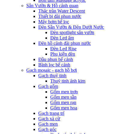
Bồn tắm Massage acrylic
Sân Vườn & Hồ cảnh quan
Thác tràn Water Descent
Thiết bị đài phun nước
Máy bơm bể lọc
Đèn Sân Vườn & Đèn Dưới Nước
Đèn spotlight sân vườn
Đèn Led âm
Đèn hồ cảnh đài phun nước
Đèn Led Rise
Phụ kiện đèn
Đầu phun bể cảnh
Bình lọc bể cảnh
Gạch mosaic - gạch hồ bơi
Gạch thuỷ tinh
Thuỷ tinh ánh kim
Gạch gốm
Gốm men trơn
Gốm men sần
Gốm men rạn
Gốm men hoa
Gạch trang trí
Gạch xà cừ
Gạch men
Gạch góc