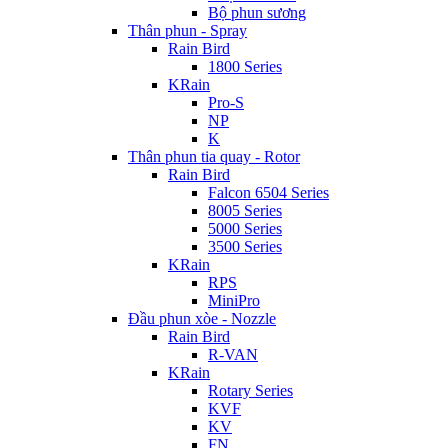
Bộ phun sương
Thân phun - Spray
Rain Bird
1800 Series
KRain
Pro-S
NP
K
Thân phun tia quay - Rotor
Rain Bird
Falcon 6504 Series
8005 Series
5000 Series
3500 Series
KRain
RPS
MiniPro
Đầu phun xòe - Nozzle
Rain Bird
R-VAN
KRain
Rotary Series
KVF
KV
FN