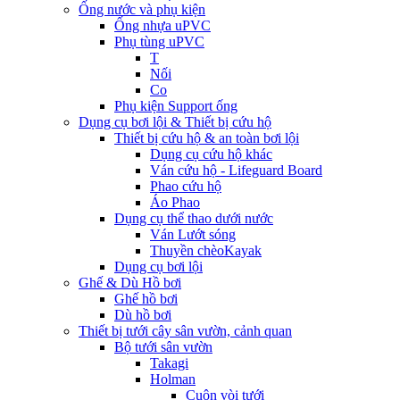
Ống nước và phụ kiện
Ống nhựa uPVC
Phụ tùng uPVC
T
Nối
Co
Phụ kiện Support ống
Dụng cụ bơi lội & Thiết bị cứu hộ
Thiết bị cứu hộ & an toàn bơi lội
Dụng cụ cứu hộ khác
Ván cứu hộ - Lifeguard Board
Phao cứu hộ
Áo Phao
Dụng cụ thể thao dưới nước
Ván Lướt sóng
Thuyền chèoKayak
Dụng cụ bơi lội
Ghế & Dù Hồ bơi
Ghế hồ bơi
Dù hồ bơi
Thiết bị tưới cây sân vườn, cảnh quan
Bộ tưới sân vườn
Takagi
Holman
Cuộn vòi tưới