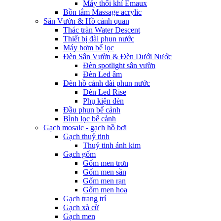
Máy thổi khí Emaux
Bồn tắm Massage acrylic
Sân Vườn & Hồ cảnh quan
Thác tràn Water Descent
Thiết bị đài phun nước
Máy bơm bể lọc
Đèn Sân Vườn & Đèn Dưới Nước
Đèn spotlight sân vườn
Đèn Led âm
Đèn hồ cảnh đài phun nước
Đèn Led Rise
Phụ kiện đèn
Đầu phun bể cảnh
Bình lọc bể cảnh
Gạch mosaic - gạch hồ bơi
Gạch thuỷ tinh
Thuỷ tinh ánh kim
Gạch gốm
Gốm men trơn
Gốm men sần
Gốm men rạn
Gốm men hoa
Gạch trang trí
Gạch xà cừ
Gạch men