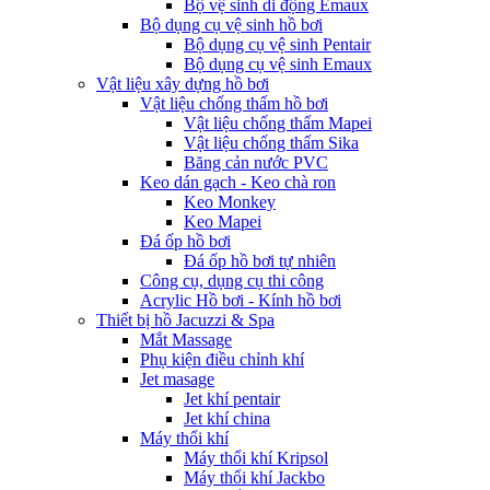
Bộ vệ sinh di động Emaux
Bộ dụng cụ vệ sinh hồ bơi
Bộ dụng cụ vệ sinh Pentair
Bộ dụng cụ vệ sinh Emaux
Vật liệu xây dựng hồ bơi
Vật liệu chống thấm hồ bơi
Vật liệu chống thấm Mapei
Vật liệu chống thấm Sika
Băng cản nước PVC
Keo dán gạch - Keo chà ron
Keo Monkey
Keo Mapei
Đá ốp hồ bơi
Đá ốp hồ bơi tự nhiên
Công cụ, dụng cụ thi công
Acrylic Hồ bơi - Kính hồ bơi
Thiết bị hồ Jacuzzi & Spa
Mắt Massage
Phụ kiện điều chỉnh khí
Jet masage
Jet khí pentair
Jet khí china
Máy thổi khí
Máy thổi khí Kripsol
Máy thổi khí Jackbo