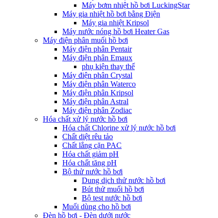
Máy bơm nhiệt hồ bơi LuckingStar
Máy gia nhiệt hồ bơi bằng Điện
Máy gia nhiệt Kripsol
Máy nước nóng hồ bơi Heater Gas
Máy điện phân muối hồ bơi
Máy điện phân Pentair
Máy điện phân Emaux
phụ kiện thay thế
Máy điện phân Crystal
Máy điện phân Waterco
Máy điện phân Kripsol
Máy điện phân Astral
Máy điện phân Zodiac
Hóa chất xử lý nước hồ bơi
Hóa chất Chlorine xử lý nước hồ bơi
Chất diệt rêu tảo
Chất lắng cặn PAC
Hóa chất giảm pH
Hóa chất tăng pH
Bộ thử nước hồ bơi
Dung dịch thử nước hồ bơi
Bút thử muối hồ bơi
Bộ test nước hồ bơi
Muối dùng cho hồ bơi
Đèn hồ bơi - Đèn dưới nước