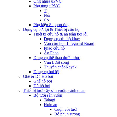
Ống nhựa uPVC
Phụ tùng uPVC
T
Nối
Co
Phụ kiện Support ống
Dụng cụ bơi lội & Thiết bị cứu hộ
Thiết bị cứu hộ & an toàn bơi lội
Dụng cụ cứu hộ khác
Ván cứu hộ - Lifeguard Board
Phao cứu hộ
Áo Phao
Dụng cụ thể thao dưới nước
Ván Lướt sóng
Thuyền chèoKayak
Dụng cụ bơi lội
Ghế & Dù Hồ bơi
Ghế hồ bơi
Dù hồ bơi
Thiết bị tưới cây sân vườn, cảnh quan
Bộ tưới sân vườn
Takagi
Holman
Cuộn vòi tưới
Bộ phun sương