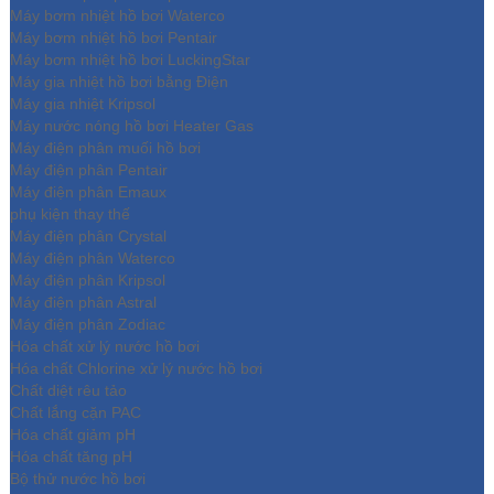
Máy bơm nhiệt hồ bơi Waterco
Máy bơm nhiệt hồ bơi Pentair
Máy bơm nhiệt hồ bơi LuckingStar
Máy gia nhiệt hồ bơi bằng Điện
Máy gia nhiệt Kripsol
Máy nước nóng hồ bơi Heater Gas
Máy điện phân muối hồ bơi
Máy điện phân Pentair
Máy điện phân Emaux
phụ kiện thay thế
Máy điện phân Crystal
Máy điện phân Waterco
Máy điện phân Kripsol
Máy điện phân Astral
Máy điện phân Zodiac
Hóa chất xử lý nước hồ bơi
Hóa chất Chlorine xử lý nước hồ bơi
Chất diệt rêu tảo
Chất lắng cặn PAC
Hóa chất giảm pH
Hóa chất tăng pH
Bộ thử nước hồ bơi