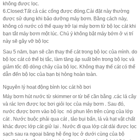
không được lọc.
6.Closed:Tất cả các cổng được đóng.Cài đặt này thường
được sử dụng khi bảo dưỡng máy bơm. Bằng cách này,
không có nước có thể quay trở lại máy bơm từ bộ lọc cát khi
bạn tắt máy bơm một lúc. Chú ý không bật máy bớm ở vị trí
này sẽ gây vỡ bộ lọc
Sau 5 năm, bạn sẽ cần thay thế cát trong bộ lọc của mình. do
bộ lọc cát có thể bị tắc, làm tăng áp suất bên trong bộ lọc và
giảm tốc độ dòng chảy của bộ lọc. Không thay thế cát có thể
dẫn đến bộ lọc của bạn bị hỏng hoàn toàn.
Nguyên lý hoạt động bình lọc cát hồ bơi
Máy bơm hút nước từ skimmer or từ bể cần bằng .các lá cây
và rác lơn được lọc bơi giỏi lọc của máy bơm
.
Sau đó,
nước được bơm vào bộ lọc nó phun lên trên cùng của lớp
cát .
Nước buộc phải qua cát , tảo bụi bẩn, lá và hạt vật chất
khác được lớp cát giử lại .
Nước đi qua lớp cát dài được lọc
sạch sau ra ngoại băng hệ ống lọc ở dưới cùng của bộ