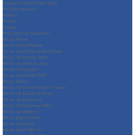
Máy bơm Victoria Plus Silent
Phụ kiện thay thế
Waterco
Pentair
Emaux
Máy bơm các hãng khác
Bộ lọc hồ bơi
Bộ lọc hồ bơi Pentair
Bộ lọc cát Hồ bơi Dollar Pentair
Bộ lọc cát Pentair Triton
Bộ lọc vải clean & clear
Bộ lọc cát Tagelus
Bộ lọc cát Pentair PWT
Bộ lọc Emaux
Bộ lọc cát hồ bơi Emaux V Series
Bộ lọc cát Emaux S Series
Bộ lọc vải Emaux CF
Bô lọc hồ bơi Emaux MFV
Bộ lọc cát Waterco
Bộ lọc giấy Trimline
Bộ lọc giấy Opal
Bộ lọc giấy Fulflo Tri