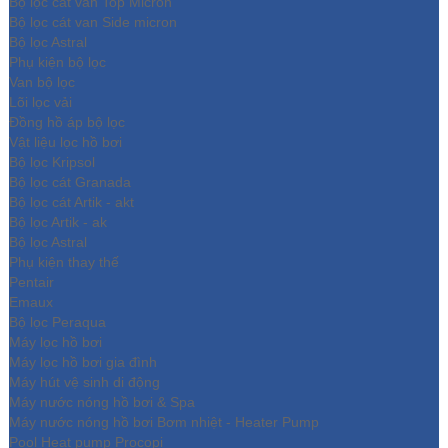
Bộ lọc cát van Top Micron
Bộ lọc cát van Side micron
Bộ lọc Astral
Phụ kiện bộ lọc
Van bộ lọc
Lõi lọc vải
Đồng hồ áp bộ lọc
Vật liệu lọc hồ bơi
Bộ lọc Kripsol
Bộ lọc cát Granada
Bộ lọc cát Artik - akt
Bộ lọc Artik - ak
Bộ lọc Astral
Phụ kiện thay thế
Pentair
Emaux
Bộ lọc Peraqua
Máy lọc hồ bơi
Máy lọc hồ bơi gia đình
Máy hút vệ sinh di động
Máy nước nóng hồ bơi & Spa
Máy nước nóng hồ bơi Bơm nhiệt - Heater Pump
Pool Heat pump Procopi