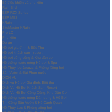
Bộ điều khiển và phụ kiện
Rain Bird
ESP-RZX Series
ESP-ME3
KRain
SiteMaster KRain
Pro LC
Phụ kiện
Dự án
Hồ bơi gia đình & Biệt Thự
Hồ bơi khách sạn - resort
Hồ bơi công cộng & Khu dân cư
Hệ thống nước nóng Hồ bơi & Spa
Hồ Thủy lực Jacuzzi & Phòng Xông hơi
Sân Vườn & Đài Phun nước
DỊCH VỤ
Dịch vụ Hồ bơi Gia đình, Biệt thự
Dịch Vụ Hồ Bơi Khách Sạn, Resort
Dịch Vụ Hồ Bơi Công Cộng, Khu Dân Cư
Hệ thống nước nóng Dân dụng & Hồ Bơi
Thi Công Sân Vườn & Hồ Cảnh Quan
Hồ Thủy Lực & Phòng xông hơi