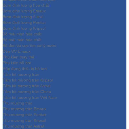
Bơm định lượng hóa chất
Bơm định lượng Emaux
Bơm định lượng Astral
Bơm định lượng Pentair
Bơm định lượng Kripsol
Bộ mài mòn hóa chất
Bộ mài mòn hóa chất
Bộ đèn tia cực tím xử lý nước
Đèn UV Emaux
Phụ kiện thay thế
Phụ kiện hồ bơi
Hộp đựng thiết bị hồ bơi
Tấm lót mương tràn
Tấm lót mương tràn Kripsol
Tấm lót mương tràn Astral
Tấm lót mương tràn China
Tấm lót mương tràn Việt Nam
Thu mương tràn
Thu mương tràn Emaux
Thu mương tràn Pentair
Thu mương tràn Kripsol
Thu mương tràn Astral