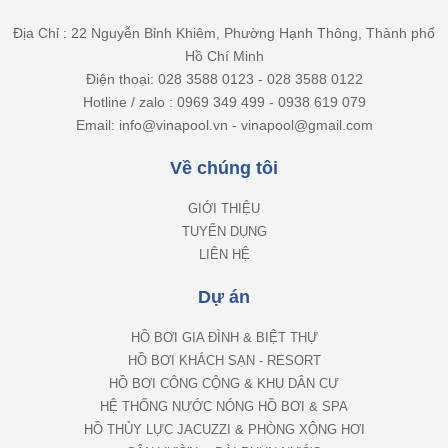
Địa Chỉ : 22 Nguyễn Bỉnh Khiêm, Phường Hạnh Thông, Thành phố
Hồ Chí Minh
Điện thoại: 028 3588 0123 - 028 3588 0122
Hotline / zalo : 0969 349 499 - 0938 619 079
Email: info@vinapool.vn - vinapool@gmail.com
Về chúng tôi
GIỚI THIỆU
TUYỂN DỤNG
LIÊN HỆ
Dự án
HỒ BƠI GIA ĐÌNH & BIỆT THỰ
HỒ BƠI KHÁCH SẠN - RESORT
HỒ BƠI CÔNG CỘNG & KHU DÂN CƯ
HỆ THỐNG NƯỚC NÓNG HỒ BƠI & SPA
HỒ THỦY LỰC JACUZZI & PHÒNG XÔNG HƠI