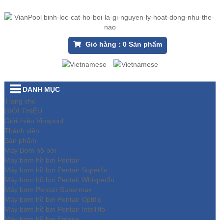
Giỏ hàng :
0
Sản phẩm
DANH MỤC
Trang chủ
GIỚI THIỆU
Giới thiệu Vinapool
Thành viên
Sản phẩm
Máy Bơm hồ bơi
Máy bơm hồ bơi Pentair
Máy bơm hồ bơi Pentair Superflo
Máy bơm hồ bơi Pentair Whisperflo
Máy bơm Pentair Supermax
Máy bơm hồ bơi Pentair Optiflo
Máy bơm hồ bơi Pentair Intelliflo
Máy bơm hồ bơi Emaux