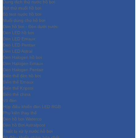
Dung dịch thử nước hồ bơi
Bút thử muối hồ bơi
Bộ test nước hồ bơi
Muối dùng cho hồ bơi
Đèn hồ bơi - Đèn dưới nước
Đèn LED hồ bơi
Đèn LED Emaux
Đèn LED Pentair
Đèn LED Astral
Đèn Halogen hồ bơi
Đèn Halogen Emaux
Đèn Halogen Pentair
Biến thế đèn hồ bơi
Biến thế Emaux
Biến thế Kripsol
Biến thế china
Vỏ đèn
Hộp điều khiển đèn LED RGB
Phụ kiện thay thế
Đèn hồ bơi Waterco
Đèn hồ Bơi Astralpool
Thiết bị xử lý nước hồ bơi
Bộ điều khiển châm hóa chất