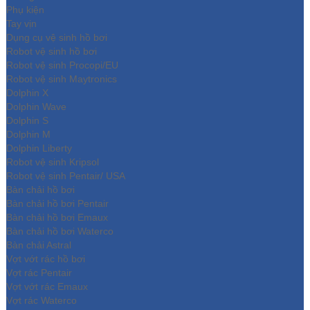
Phụ kiện
Tay vịn
Dụng cụ vệ sinh hồ bơi
Robot vệ sinh hồ bơi
Robot vệ sinh Procopi/EU
Robot vệ sinh Maytronics
Dolphin X
Dolphin Wave
Dolphin S
Dolphin M
Dolphin Liberty
Robot vệ sinh Kripsol
Robot vệ sinh Pentair/ USA
Bàn chải hồ bơi
Bàn chải hồ bơi Pentair
Bàn chải hồ bơi Emaux
Bàn chải hồ bơi Waterco
Bàn chải Astral
Vợt vớt rác hồ bơi
Vợt rác Pentair
Vợt vớt rác Emaux
Vợt rác Waterco