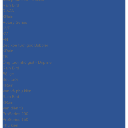
Rain Bird
R-VAN
KRain
Rotary Series
KVF
KV
FN
Béc xòe tưới góc Bubbler
KRain
TB
Ống tưới nhỏ giọt - Dripline
Rain Bird
Bộ lọc
Béc tưới
KRain
Van và phụ kiện
Rain Bird
KRain
Van điện từ
ProSeries 200
ProSeries 150
Phụ kiện