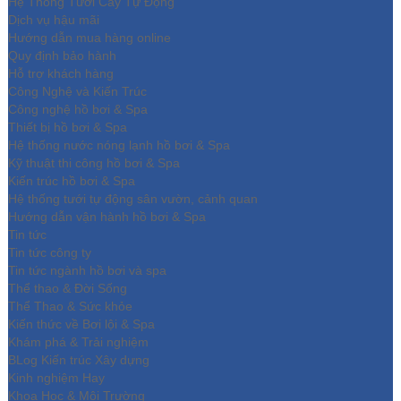
Hệ Thống Tưới Cây Tự Động
Dịch vụ hậu mãi
Hướng dẫn mua hàng online
Quy định bảo hành
Hỗ trợ khách hàng
Công Nghệ và Kiến Trúc
Công nghệ hồ bơi & Spa
Thiết bị hồ bơi & Spa
Hệ thống nước nóng lạnh hồ bơi & Spa
Kỹ thuật thi công hồ bơi & Spa
Kiến trúc hồ bơi & Spa
Hệ thống tưới tự động sân vườn, cảnh quan
Hướng dẫn vận hành hồ bơi & Spa
Tin tức
Tin tức công ty
Tin tức ngành hồ bơi và spa
Thể thao & Đời Sống
Thể Thao & Sức khỏe
Kiến thức về Bơi lội & Spa
Khám phá & Trải nghiệm
BLog Kiến trúc Xây dựng
Kinh nghiệm Hay
Khoa Học & Môi Trường