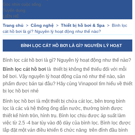
Góc nhìn cuộc sống
Tuyển dụng
LIÊN HỆ
Trang chủ
>
Công nghệ
>
Thiết bị hồ bơi & Spa
>
Bình lọc
cát hồ bơi là gì? Nguyên lý hoạt động như thế nào?
BÌNH LỌC CÁT HỒ BƠI LÀ GÌ? NGUYÊN LÝ HOẠT
ĐỘNG NHƯ THẾ NÀO?
Bình lọc cát hồ bơi là gì? Nguyên lý hoạt động như thế nào?
Bình lọc cát hồ bơi
là thiết bị không thể thiếu đối với mỗi
bể bơi. Vậy nguyên lý hoạt động của nó như thế nào, sản
phẩm được bán tại đâu? Hãy cùng Vinapool tìm hiểu về thiết
bị lọc hồ bơi nhé
Bình lọc hồ bơi là một thiết bị chứa cát lọc, bên trong bình
lọc là các và hệ thống ống dẫn nước, thường bình được
thiết kế hình tròn, hình trụ. Bình lọc chịu được áp suất làm
việc từ 2.5 -4 bar tùy vào độ dày của bình lọc. Bình lọc được
lắp đặt một ván điều khiển 6 chức năng trên đỉnh đầu bình