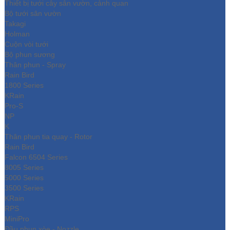
Thiết bị tưới cây sân vườn, cảnh quan
Bộ tưới sân vườn
Takagi
Holman
Cuộn vòi tưới
Bộ phun sương
Thân phun - Spray
Rain Bird
1800 Series
KRain
Pro-S
NP
K
Thân phun tia quay - Rotor
Rain Bird
Falcon 6504 Series
8005 Series
5000 Series
3500 Series
KRain
RPS
MiniPro
Đầu phun xòe - Nozzle