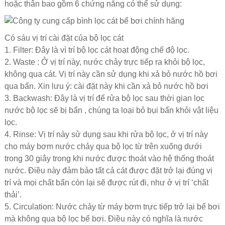
hoặc thân bao gồm 6 chứng năng có thể sử dụng:
Có sáu vị trí cài đặt của bộ lọc cát
1. Filter: Đây là vì trí bộ lọc cát hoạt động chế độ lọc.
2. Waste : Ở vị trí này, nước chảy trực tiếp ra khỏi bộ lọc,
không qua cát. Vị trí này cần sử dụng khi xả bỏ nước hồ bơi
qua bẩn. Xin lưu ý: cài đặt này khi cần xả bỏ nước hồ bơi
3. Backwash: Đây là vị trí để rửa bộ lọc sau thời gian lọc
nước bộ lọc sẽ bị bẩn , chúng ta loại bỏ bụi bẩn khỏi vật liệu
lọc.
4. Rinse: Vị trí này sử dụng sau khi rửa bộ lọc, ở vị trí này
cho máy bơm nước chảy qua bộ lọc từ trên xuống dưới
trong 30 giây trong khi nước được thoát vào hệ thống thoát
nước. Điều này đảm bảo tất cả cát được đặt trở lại đúng vị
trí và mọi chất bẩn còn lại sẽ được rút đi, như ở vị trí ‘chất
thải’.
5. Circulation: Nước chảy từ máy bơm trực tiếp trở lại bể bơi
mà không qua bộ lọc bể bơi. Điều này có nghĩa là nước