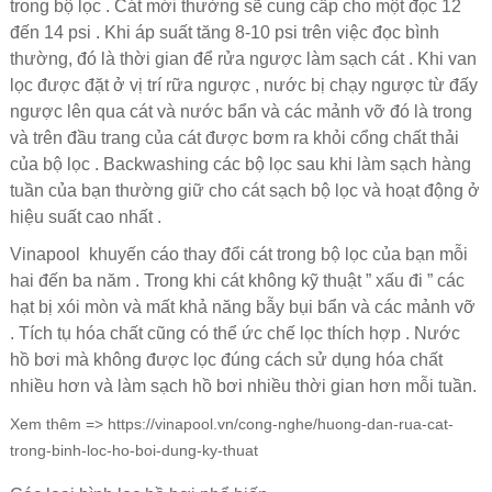
trong bộ lọc .
Cát mới thường sẽ cung cấp cho một đọc 12
đến 14 psi .
Khi áp suất tăng 8-10 psi trên việc đọc bình
thường, đó là thời gian để rửa ngược làm sạch cát .
Khi van
lọc được đặt ở vị trí rữa ngược , nước bị chạy ngược từ đấy
ngược lên qua cát và nước bẩn và các mảnh vỡ đó là trong
và trên đầu trang của cát được bơm ra khỏi cổng chất thải
của bộ lọc .
Backwashing các bộ lọc sau khi làm sạch hàng
tuần của bạn thường giữ cho cát sạch bộ lọc và hoạt động ở
hiệu suất cao nhất .
Vinapool
khuyến cáo thay đổi cát trong bộ lọc của bạn mỗi
hai đến ba năm .
Trong khi cát không kỹ thuật ” xấu đi ” các
hạt bị xói mòn và mất khả năng bẫy bụi bẩn và các mảnh vỡ
.
Tích tụ hóa chất cũng có thể ức chế lọc thích hợp .
Nước
hồ bơi mà không được lọc đúng cách sử dụng hóa chất
nhiều hơn và làm sạch hồ bơi nhiều thời gian hơn mỗi tuần.
Xem thêm =>
https://vinapool.vn/cong-nghe/huong-dan-rua-cat-
trong-binh-loc-ho-boi-dung-ky-thuat