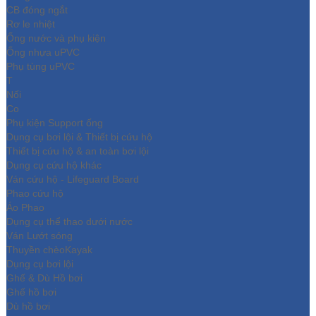
CB đóng ngắt
Rơ le nhiệt
Ống nước và phụ kiện
Ống nhựa uPVC
Phụ tùng uPVC
T
Nối
Co
Phụ kiện Support ống
Dụng cụ bơi lội & Thiết bị cứu hộ
Thiết bị cứu hộ & an toàn bơi lội
Dụng cụ cứu hộ khác
Ván cứu hộ - Lifeguard Board
Phao cứu hộ
Áo Phao
Dụng cụ thể thao dưới nước
Ván Lướt sóng
Thuyền chèoKayak
Dụng cụ bơi lội
Ghế & Dù Hồ bơi
Ghế hồ bơi
Dù hồ bơi