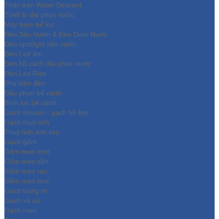
Thác tràn Water Descent
Thiết bị đài phun nước
Máy bơm bể lọc
Đèn Sân Vườn & Đèn Dưới Nước
Đèn spotlight sân vườn
Đèn Led âm
Đèn hồ cảnh đài phun nước
Đèn Led Rise
Phụ kiện đèn
Đầu phun bể cảnh
Bình lọc bể cảnh
Gạch mosaic - gạch hồ bơi
Gạch thuỷ tinh
Thuỷ tinh ánh kim
Gạch gốm
Gốm men trơn
Gốm men sần
Gốm men rạn
Gốm men hoa
Gạch trang trí
Gạch xà cừ
Gạch men