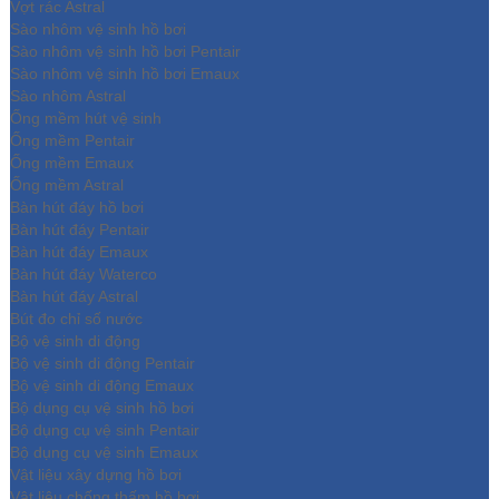
Vợt rác Astral
Sào nhôm vệ sinh hồ bơi
Sào nhôm vệ sinh hồ bơi Pentair
Sào nhôm vệ sinh hồ bơi Emaux
Sào nhôm Astral
Ống mềm hút vệ sinh
Ống mềm Pentair
Ống mềm Emaux
Ống mềm Astral
Bàn hút đáy hồ bơi
Bàn hút đáy Pentair
Bàn hút đáy Emaux
Bàn hút đáy Waterco
Bàn hút đáy Astral
Bút đo chỉ số nước
Bộ vệ sinh di động
Bộ vệ sinh di động Pentair
Bộ vệ sinh di động Emaux
Bộ dụng cụ vệ sinh hồ bơi
Bộ dụng cụ vệ sinh Pentair
Bộ dụng cụ vệ sinh Emaux
Vật liệu xây dựng hồ bơi
Vật liệu chống thấm hồ bơi