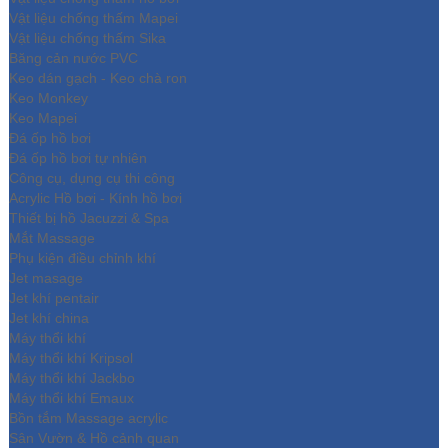
Vật liệu chống thấm Mapei
Vật liệu chống thấm Sika
Băng cản nước PVC
Keo dán gạch - Keo chà ron
Keo Monkey
Keo Mapei
Đá ốp hồ bơi
Đá ốp hồ bơi tự nhiên
Công cụ, dụng cụ thi công
Acrylic Hồ bơi - Kính hồ bơi
Thiết bị hồ Jacuzzi & Spa
Mắt Massage
Phụ kiện điều chỉnh khí
Jet masage
Jet khí pentair
Jet khí china
Máy thổi khí
Máy thổi khí Kripsol
Máy thổi khí Jackbo
Máy thổi khí Emaux
Bồn tắm Massage acrylic
Sân Vườn & Hồ cảnh quan