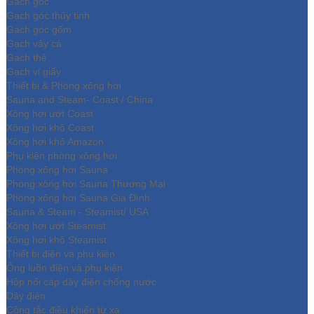
Gạch góc
Gạch góc thủy tinh
Gạch góc gốm
Gạch vảy cá
Gạch thẻ
Gạch vỉ giấy
Thiết bị & Phòng xông hơi
Sauna and Steam- Coast / China
Xông hơi ướt Coast
Xông hơi khô Coast
Xông hơi khô Amazon
Phụ kiện phòng xông hơi
Phòng xông hơi Sauna
Phòng xông hơi Sauna Thương Mại
Phòng xông hơi Sauna Gia Đình
Sauna & Steam - Steamist/ USA
Xông hơi ướt Steamist
Xông hơi khô Steamist
Thiết bị điện và phụ kiện
Ống luồn điện và phụ kiện
Hộp nối cáp dây điện chống nước
Dây điện
Công tắc điều khiển từ xa