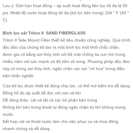
Lưu ý: Giới hạn hoạt động – áp suất hoạt động liên tục tối đa là 50
psi. Nhiệt độ nước hoạt động tối đa (bộ lọc bên trong) 104 ° F (40 °
C).
Bình lọc cát Triton II SAND FIBERGLASS
Triton II Side Mount Filter thiết kế tiêu chuẩn công nghiệp. Quá trình
độc đáo của chúng tôi tạo ra một bình lọc một khối chắc chắn,
được gia cố bằng sợi thủy tinh với bề mặt chống tia cực tím trong
nhiều năm với sức mạnh và độ bền vô song. Phương pháp độc đáo
này có trong sợi thủy tinh, ngăn chặn các sợi “nở hoa” trong điều
kiện khắc nghiệt.
Cửa bộ lọc được thiết kế đóng chịu lực, có thể mở kiểm tra dễ dàng
Đồng hồ đo áp suất dễ đọc với van xả khí
Dễ dàng tháo cát và tất cả các bộ phận bên trong
Không khí bên trong thoát tự động ngăn chặn túi khí không mong
muốn
Kết hợp cát và thoát nước làm cho việc phục vụ và mùa đông
nhanh chóng và dễ dàng