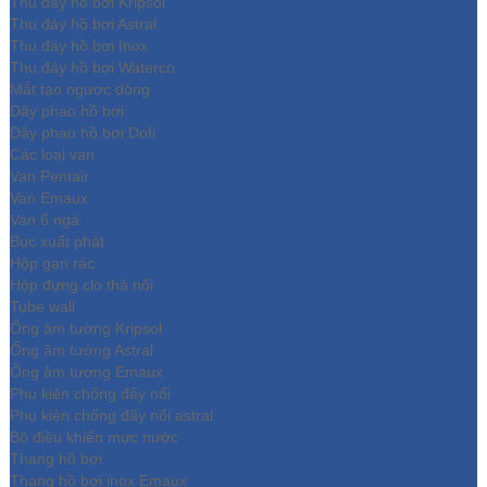
Thu đáy hồ bơi Kripsol
Thu đáy hồ bơi Astral
Thu đáy hồ bơi Inox
Thu đáy hồ bơi Waterco
Mắt tạo ngược dòng
Dây phao hồ bơi
Dây phao hồ bơi Dofi
Các loại van
Van Pentair
Van Emaux
Van 6 ngả
Bục xuất phát
Hộp gạn rác
Hộp đựng clo thả nổi
Tube wall
Ống âm tường Kripsol
Ống âm tường Astral
Ống âm tương Emaux
Phụ kiện chống đẩy nổi
Phụ kiện chống đẩy nổi astral
Bộ điều khiển mực nước
Thang hồ bơi
Thang hồ bơi inox Emaux