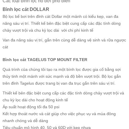
Các loại bình lọc hồ bơi phổ biến
Bình lọc cát DOLLAR
Bộ lọc bể bơi trên đỉnh cát Dollar một mảnh có kiểu kẹp, van đa
năng sáu vị trí. Thiết kế bên đặc biệt cung cấp các đặc tính dòng
chảy vượt trội và chu kỳ lọc dài với chi phí kinh tế
Van đa năng sáu vị trí, gắn trên cùng dễ dàng vệ sinh và rữa ngược
cát
Bình lọc cát TAGELUS TOP MOUNT FILTER
Quá trình của chúng tôi tạo ra một bình lọc được gia cố bằng sợi
thủy tinh một mảnh với sức mạnh và độ bền vượt trội. Bộ lọc gắn
trên đỉnh Tagelus được trang bị van đa trục gắn trên sáu vị trí.
Thiết kế bên đặc biệt cung cấp các đặc tính dòng chảy vượt trội và
chu kỳ lọc dài cho hoạt động kinh tế
Áp suất hoạt động tối đa 50 psi
Kết hợp thoát nước và cát giúp cho việc phục vụ và mùa đông
nhanh chóng và dễ dàng
Tiêu chuẩn mô hình 40, 50 và 60D với kẹp nhựa