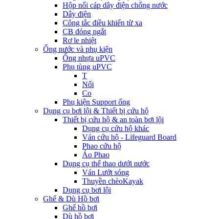
Hộp nối cáp dây điện chống nước
Dây điện
Công tắc điều khiển từ xa
CB đóng ngắt
Rơ le nhiệt
Ống nước và phụ kiện
Ống nhựa uPVC
Phụ tùng uPVC
T
Nối
Co
Phụ kiện Support ống
Dụng cụ bơi lội & Thiết bị cứu hộ
Thiết bị cứu hộ & an toàn bơi lội
Dụng cụ cứu hộ khác
Ván cứu hộ - Lifeguard Board
Phao cứu hộ
Áo Phao
Dụng cụ thể thao dưới nước
Ván Lướt sóng
Thuyền chèoKayak
Dụng cụ bơi lội
Ghế & Dù Hồ bơi
Ghế hồ bơi
Dù hồ bơi