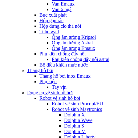
Van Emaux
Van 6 ngả
Bục xuất phát
Hộp gạn rác
Hộp đựng clo thả nổi
Tube wall
Ống âm tường Kripsol
Ống âm tường Astral
Ống âm tương Emaux
Phụ kiện chống đẩy nổi
Phụ kiện chống đẩy nổi astral
Bộ điều khiển mực nước
Thang hồ bơi
Thang hồ bơi inox Emaux
Phụ kiện
Tay vịn
Dụng cụ vệ sinh hồ bơi
Robot vệ sinh hồ bơi
Robot vệ sinh Procopi/EU
Robot vệ sinh Maytronics
Dolphin X
Dolphin Wave
Dolphin S
Dolphin M
Dolphin Liberty