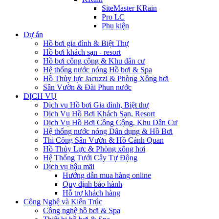
SiteMaster KRain
Pro LC
Phụ kiện
Dự án
Hồ bơi gia đình & Biệt Thự
Hồ bơi khách sạn - resort
Hồ bơi công cộng & Khu dân cư
Hệ thống nước nóng Hồ bơi & Spa
Hồ Thủy lực Jacuzzi & Phòng Xông hơi
Sân Vườn & Đài Phun nước
DỊCH VỤ
Dịch vụ Hồ bơi Gia đình, Biệt thự
Dịch Vụ Hồ Bơi Khách Sạn, Resort
Dịch Vụ Hồ Bơi Công Cộng, Khu Dân Cư
Hệ thống nước nóng Dân dụng & Hồ Bơi
Thi Công Sân Vườn & Hồ Cảnh Quan
Hồ Thủy Lực & Phòng xông hơi
Hệ Thống Tưới Cây Tự Động
Dịch vụ hậu mãi
Hướng dẫn mua hàng online
Quy định bảo hành
Hỗ trợ khách hàng
Công Nghệ và Kiến Trúc
Công nghệ hồ bơi & Spa