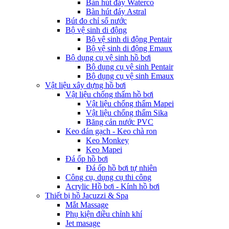
Bàn hút đáy Waterco
Bàn hút đáy Astral
Bút đo chỉ số nước
Bộ vệ sinh di động
Bộ vệ sinh di động Pentair
Bộ vệ sinh di động Emaux
Bộ dụng cụ vệ sinh hồ bơi
Bộ dụng cụ vệ sinh Pentair
Bộ dụng cụ vệ sinh Emaux
Vật liệu xây dựng hồ bơi
Vật liệu chống thấm hồ bơi
Vật liệu chống thấm Mapei
Vật liệu chống thấm Sika
Băng cản nước PVC
Keo dán gạch - Keo chà ron
Keo Monkey
Keo Mapei
Đá ốp hồ bơi
Đá ốp hồ bơi tự nhiên
Công cụ, dụng cụ thi công
Acrylic Hồ bơi - Kính hồ bơi
Thiết bị hồ Jacuzzi & Spa
Mắt Massage
Phụ kiện điều chỉnh khí
Jet masage