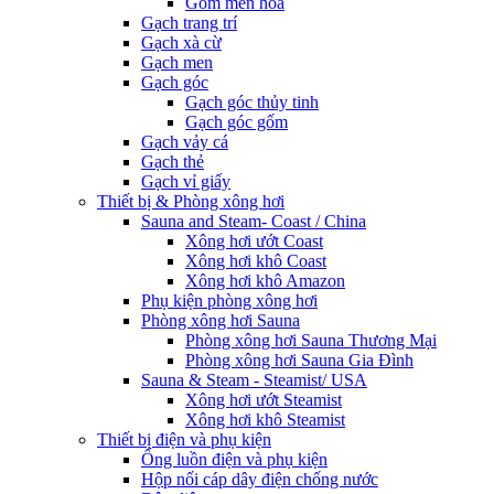
Gốm men hoa
Gạch trang trí
Gạch xà cừ
Gạch men
Gạch góc
Gạch góc thủy tinh
Gạch góc gốm
Gạch vảy cá
Gạch thẻ
Gạch vỉ giấy
Thiết bị & Phòng xông hơi
Sauna and Steam- Coast / China
Xông hơi ướt Coast
Xông hơi khô Coast
Xông hơi khô Amazon
Phụ kiện phòng xông hơi
Phòng xông hơi Sauna
Phòng xông hơi Sauna Thương Mại
Phòng xông hơi Sauna Gia Đình
Sauna & Steam - Steamist/ USA
Xông hơi ướt Steamist
Xông hơi khô Steamist
Thiết bị điện và phụ kiện
Ống luồn điện và phụ kiện
Hộp nối cáp dây điện chống nước