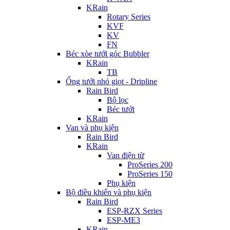
KRain
Rotary Series
KVF
KV
FN
Béc xòe tưới góc Bubbler
KRain
TB
Ống tưới nhỏ giọt - Dripline
Rain Bird
Bộ lọc
Béc tưới
KRain
Van và phụ kiện
Rain Bird
KRain
Van điện từ
ProSeries 200
ProSeries 150
Phụ kiện
Bộ điều khiển và phụ kiện
Rain Bird
ESP-RZX Series
ESP-ME3
KRain