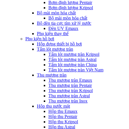
Bơm định lượng Pentair
Bơm định lượng Kripsol
Bộ mài mòn hóa chất
Bộ mài mòn hóa chất
Bộ đèn tia cực tím xử lý nước
Đèn UV Emaux
Phụ kiện thay thế
Phụ kiện hồ bơi
Hộp đựng thiết bị hồ bơi
Tấm lót mương tràn
Tấm lót mương tràn Kripsol
Tấm lót mương tràn Astral
Tấm lót mương tràn China
Tấm lót mương tràn Việt Nam
Thu mương tràn
Thu mương tràn Emaux
Thu mương tràn Pentair
Thu mương tràn Kripsol
Thu mương tràn Astral
Thu mương tràn Inox
Hôp thu nước mặt
Hộp thu Emaux
Hộp thu Pentair
Hộp thu Kripsol
Hộp thu Astral