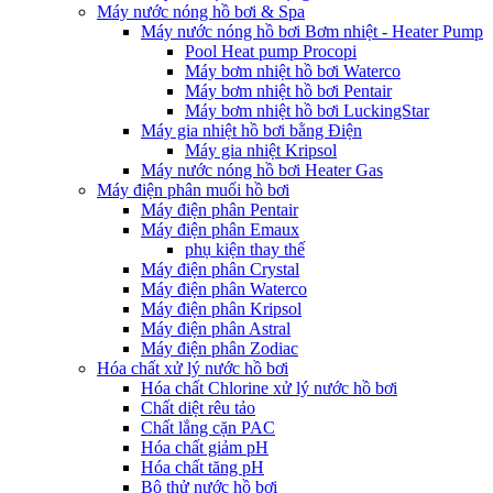
Máy nước nóng hồ bơi & Spa
Máy nước nóng hồ bơi Bơm nhiệt - Heater Pump
Pool Heat pump Procopi
Máy bơm nhiệt hồ bơi Waterco
Máy bơm nhiệt hồ bơi Pentair
Máy bơm nhiệt hồ bơi LuckingStar
Máy gia nhiệt hồ bơi bằng Điện
Máy gia nhiệt Kripsol
Máy nước nóng hồ bơi Heater Gas
Máy điện phân muối hồ bơi
Máy điện phân Pentair
Máy điện phân Emaux
phụ kiện thay thế
Máy điện phân Crystal
Máy điện phân Waterco
Máy điện phân Kripsol
Máy điện phân Astral
Máy điện phân Zodiac
Hóa chất xử lý nước hồ bơi
Hóa chất Chlorine xử lý nước hồ bơi
Chất diệt rêu tảo
Chất lắng cặn PAC
Hóa chất giảm pH
Hóa chất tăng pH
Bộ thử nước hồ bơi