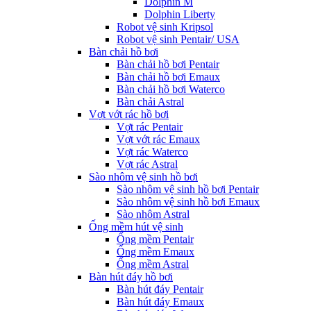
Dolphin M
Dolphin Liberty
Robot vệ sinh Kripsol
Robot vệ sinh Pentair/ USA
Bàn chải hồ bơi
Bàn chải hồ bơi Pentair
Bàn chải hồ bơi Emaux
Bàn chải hồ bơi Waterco
Bàn chải Astral
Vợt vớt rác hồ bơi
Vợt rác Pentair
Vợt vớt rác Emaux
Vợt rác Waterco
Vợt rác Astral
Sào nhôm vệ sinh hồ bơi
Sào nhôm vệ sinh hồ bơi Pentair
Sào nhôm vệ sinh hồ bơi Emaux
Sào nhôm Astral
Ống mềm hút vệ sinh
Ống mềm Pentair
Ống mềm Emaux
Ống mềm Astral
Bàn hút đáy hồ bơi
Bàn hút đáy Pentair
Bàn hút đáy Emaux