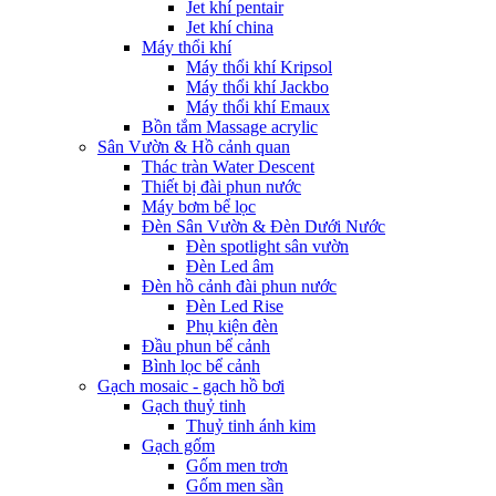
Jet khí pentair
Jet khí china
Máy thổi khí
Máy thổi khí Kripsol
Máy thổi khí Jackbo
Máy thổi khí Emaux
Bồn tắm Massage acrylic
Sân Vườn & Hồ cảnh quan
Thác tràn Water Descent
Thiết bị đài phun nước
Máy bơm bể lọc
Đèn Sân Vườn & Đèn Dưới Nước
Đèn spotlight sân vườn
Đèn Led âm
Đèn hồ cảnh đài phun nước
Đèn Led Rise
Phụ kiện đèn
Đầu phun bể cảnh
Bình lọc bể cảnh
Gạch mosaic - gạch hồ bơi
Gạch thuỷ tinh
Thuỷ tinh ánh kim
Gạch gốm
Gốm men trơn
Gốm men sần