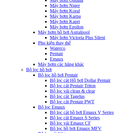
Máy bơm Ondina
Máy bơm Niger
Máy bơm Koral
Máy bơm Karpa
Máy bơm Kapri
Máy bơm Epsilon
Máy bơm hồ bơi Astralpool
Máy bơm Victoria Plus Silent
Phụ kiện thay thế
Waterco
Pentair
Emaux
Máy bơm các hãng khác
Bộ lọc hồ bơi
Bộ lọc hồ bơi Pentair
Bộ lọc cát Hồ bơi Dollar Pentair
Bộ lọc cát Pentair Triton
Bộ lọc vải clean & clear
Bộ lọc cát Tagelus
Bộ lọc cát Pentair PWT
Bộ lọc Emaux
Bộ lọc cát hồ bơi Emaux V Series
Bộ lọc cát Emaux S Series
Bộ lọc vải Emaux CF
Bô lọc hồ bơi Emaux MFV