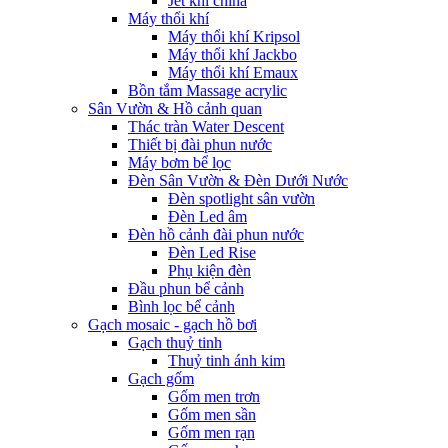
Jet khí china
Máy thổi khí
Máy thổi khí Kripsol
Máy thổi khí Jackbo
Máy thổi khí Emaux
Bồn tắm Massage acrylic
Sân Vườn & Hồ cảnh quan
Thác tràn Water Descent
Thiết bị đài phun nước
Máy bơm bể lọc
Đèn Sân Vườn & Đèn Dưới Nước
Đèn spotlight sân vườn
Đèn Led âm
Đèn hồ cảnh đài phun nước
Đèn Led Rise
Phụ kiện đèn
Đầu phun bể cảnh
Bình lọc bể cảnh
Gạch mosaic - gạch hồ bơi
Gạch thuỷ tinh
Thuỷ tinh ánh kim
Gạch gốm
Gốm men trơn
Gốm men sần
Gốm men rạn