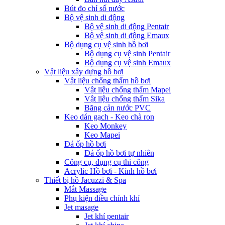
Bút đo chỉ số nước
Bộ vệ sinh di động
Bộ vệ sinh di động Pentair
Bộ vệ sinh di động Emaux
Bộ dụng cụ vệ sinh hồ bơi
Bộ dụng cụ vệ sinh Pentair
Bộ dụng cụ vệ sinh Emaux
Vật liệu xây dựng hồ bơi
Vật liệu chống thấm hồ bơi
Vật liệu chống thấm Mapei
Vật liệu chống thấm Sika
Băng cản nước PVC
Keo dán gạch - Keo chà ron
Keo Monkey
Keo Mapei
Đá ốp hồ bơi
Đá ốp hồ bơi tự nhiên
Công cụ, dụng cụ thi công
Acrylic Hồ bơi - Kính hồ bơi
Thiết bị hồ Jacuzzi & Spa
Mắt Massage
Phụ kiện điều chỉnh khí
Jet masage
Jet khí pentair