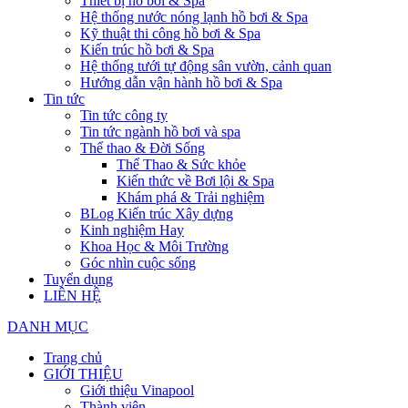
Thiết bị hồ bơi & Spa
Hệ thống nước nóng lạnh hồ bơi & Spa
Kỹ thuật thi công hồ bơi & Spa
Kiến trúc hồ bơi & Spa
Hệ thống tưới tự động sân vườn, cảnh quan
Hướng dẫn vận hành hồ bơi & Spa
Tin tức
Tin tức công ty
Tin tức ngành hồ bơi và spa
Thể thao & Đời Sống
Thể Thao & Sức khỏe
Kiến thức về Bơi lội & Spa
Khám phá & Trải nghiệm
BLog Kiến trúc Xây dựng
Kinh nghiệm Hay
Khoa Học & Môi Trường
Góc nhìn cuộc sống
Tuyển dụng
LIÊN HỆ
DANH MỤC
Trang chủ
GIỚI THIỆU
Giới thiệu Vinapool
Thành viên