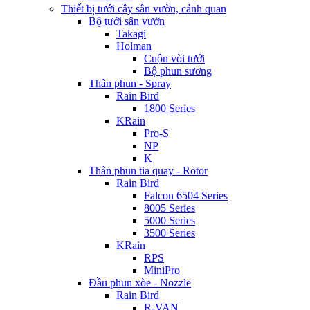
Thiết bị tưới cây sân vườn, cảnh quan
Bộ tưới sân vườn
Takagi
Holman
Cuộn vòi tưới
Bộ phun sương
Thân phun - Spray
Rain Bird
1800 Series
KRain
Pro-S
NP
K
Thân phun tia quay - Rotor
Rain Bird
Falcon 6504 Series
8005 Series
5000 Series
3500 Series
KRain
RPS
MiniPro
Đầu phun xòe - Nozzle
Rain Bird
R-VAN