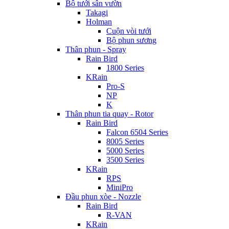
Bộ tưới sân vườn
Takagi
Holman
Cuộn vòi tưới
Bộ phun sương
Thân phun - Spray
Rain Bird
1800 Series
KRain
Pro-S
NP
K
Thân phun tia quay - Rotor
Rain Bird
Falcon 6504 Series
8005 Series
5000 Series
3500 Series
KRain
RPS
MiniPro
Đầu phun xòe - Nozzle
Rain Bird
R-VAN
KRain