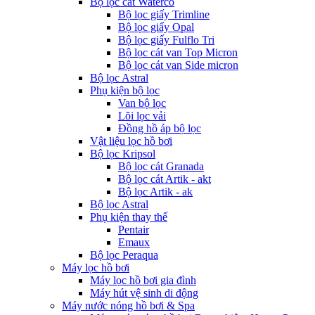
Bộ lọc cát Waterco
Bộ lọc giấy Trimline
Bộ lọc giấy Opal
Bộ lọc giấy Fulflo Tri
Bộ lọc cát van Top Micron
Bộ lọc cát van Side micron
Bộ lọc Astral
Phụ kiện bộ lọc
Van bộ lọc
Lõi lọc vải
Đồng hồ áp bộ lọc
Vật liệu lọc hồ bơi
Bộ lọc Kripsol
Bộ lọc cát Granada
Bộ lọc cát Artik - akt
Bộ lọc Artik - ak
Bộ lọc Astral
Phụ kiện thay thế
Pentair
Emaux
Bộ lọc Peraqua
Máy lọc hồ bơi
Máy lọc hồ bơi gia đình
Máy hút vệ sinh di động
Máy nước nóng hồ bơi & Spa