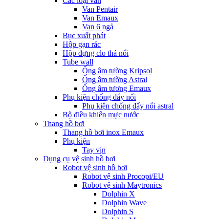
Các loại van
Van Pentair
Van Emaux
Van 6 ngả
Bục xuất phát
Hộp gạn rác
Hộp đựng clo thả nổi
Tube wall
Ống âm tường Kripsol
Ống âm tường Astral
Ống âm tương Emaux
Phụ kiện chống đẩy nổi
Phụ kiện chống đẩy nổi astral
Bộ điều khiển mực nước
Thang hồ bơi
Thang hồ bơi inox Emaux
Phụ kiện
Tay vịn
Dụng cụ vệ sinh hồ bơi
Robot vệ sinh hồ bơi
Robot vệ sinh Procopi/EU
Robot vệ sinh Maytronics
Dolphin X
Dolphin Wave
Dolphin S