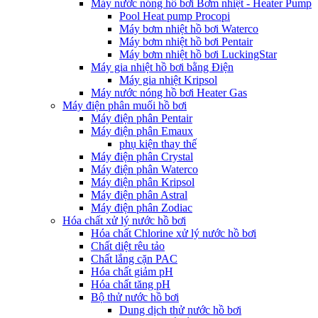
Máy nước nóng hồ bơi Bơm nhiệt - Heater Pump
Pool Heat pump Procopi
Máy bơm nhiệt hồ bơi Waterco
Máy bơm nhiệt hồ bơi Pentair
Máy bơm nhiệt hồ bơi LuckingStar
Máy gia nhiệt hồ bơi bằng Điện
Máy gia nhiệt Kripsol
Máy nước nóng hồ bơi Heater Gas
Máy điện phân muối hồ bơi
Máy điện phân Pentair
Máy điện phân Emaux
phụ kiện thay thế
Máy điện phân Crystal
Máy điện phân Waterco
Máy điện phân Kripsol
Máy điện phân Astral
Máy điện phân Zodiac
Hóa chất xử lý nước hồ bơi
Hóa chất Chlorine xử lý nước hồ bơi
Chất diệt rêu tảo
Chất lắng cặn PAC
Hóa chất giảm pH
Hóa chất tăng pH
Bộ thử nước hồ bơi
Dung dịch thử nước hồ bơi