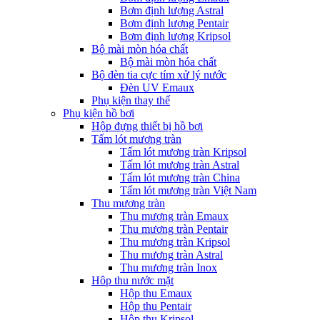
Bơm định lượng Astral
Bơm định lượng Pentair
Bơm định lượng Kripsol
Bộ mài mòn hóa chất
Bộ mài mòn hóa chất
Bộ đèn tia cực tím xử lý nước
Đèn UV Emaux
Phụ kiện thay thế
Phụ kiện hồ bơi
Hộp đựng thiết bị hồ bơi
Tấm lót mương tràn
Tấm lót mương tràn Kripsol
Tấm lót mương tràn Astral
Tấm lót mương tràn China
Tấm lót mương tràn Việt Nam
Thu mương tràn
Thu mương tràn Emaux
Thu mương tràn Pentair
Thu mương tràn Kripsol
Thu mương tràn Astral
Thu mương tràn Inox
Hôp thu nước mặt
Hộp thu Emaux
Hộp thu Pentair
Hộp thu Kripsol