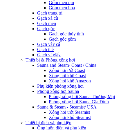
Gốm men rạn
Gốm men hoa
Gạch trang trí
Gạch xà cừ
Gạch men
Gạch góc
Gạch góc thủy tinh
Gạch góc gốm
Gạch vảy cá
Gạch thẻ
Gạch vỉ giấy
Thiết bị & Phòng xông hơi
Sauna and Steam- Coast / China
Xông hơi ướt Coast
Xông hơi khô Coast
Xông hơi khô Amazon
Phụ kiện phòng xông hơi
Phòng xông hơi Sauna
Phòng xông hơi Sauna Thương Mại
Phòng xông hơi Sauna Gia Đình
Sauna & Steam - Steamist/ USA
Xông hơi ướt Steamist
Xông hơi khô Steamist
Thiết bị điện và phụ kiện
Ống luồn điện và phụ kiện