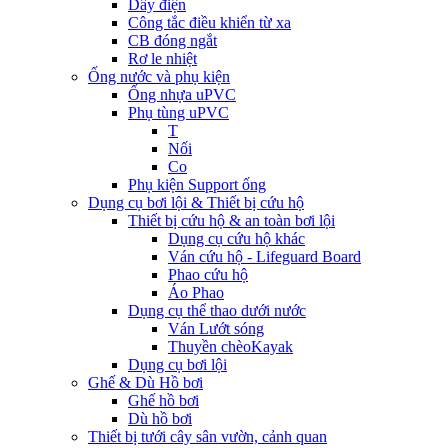
Dây điện
Công tắc điều khiển từ xa
CB đóng ngắt
Rơ le nhiệt
Ống nước và phụ kiện
Ống nhựa uPVC
Phụ tùng uPVC
T
Nối
Co
Phụ kiện Support ống
Dụng cụ bơi lội & Thiết bị cứu hộ
Thiết bị cứu hộ & an toàn bơi lội
Dụng cụ cứu hộ khác
Ván cứu hộ - Lifeguard Board
Phao cứu hộ
Áo Phao
Dụng cụ thể thao dưới nước
Ván Lướt sóng
Thuyền chèoKayak
Dụng cụ bơi lội
Ghế & Dù Hồ bơi
Ghế hồ bơi
Dù hồ bơi
Thiết bị tưới cây sân vườn, cảnh quan