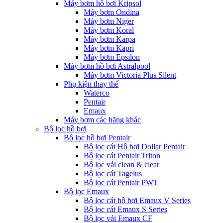
Máy bơm hồ bơi Kripsol
Máy bơm Ondina
Máy bơm Niger
Máy bơm Koral
Máy bơm Karpa
Máy bơm Kapri
Máy bơm Epsilon
Máy bơm hồ bơi Astralpool
Máy bơm Victoria Plus Silent
Phụ kiện thay thế
Waterco
Pentair
Emaux
Máy bơm các hãng khác
Bộ lọc hồ bơi
Bộ lọc hồ bơi Pentair
Bộ lọc cát Hồ bơi Dollar Pentair
Bộ lọc cát Pentair Triton
Bộ lọc vải clean & clear
Bộ lọc cát Tagelus
Bộ lọc cát Pentair PWT
Bộ lọc Emaux
Bộ lọc cát hồ bơi Emaux V Series
Bộ lọc cát Emaux S Series
Bộ lọc vải Emaux CF