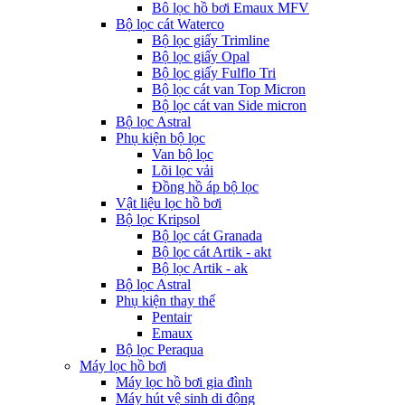
Bô lọc hồ bơi Emaux MFV
Bộ lọc cát Waterco
Bộ lọc giấy Trimline
Bộ lọc giấy Opal
Bộ lọc giấy Fulflo Tri
Bộ lọc cát van Top Micron
Bộ lọc cát van Side micron
Bộ lọc Astral
Phụ kiện bộ lọc
Van bộ lọc
Lõi lọc vải
Đồng hồ áp bộ lọc
Vật liệu lọc hồ bơi
Bộ lọc Kripsol
Bộ lọc cát Granada
Bộ lọc cát Artik - akt
Bộ lọc Artik - ak
Bộ lọc Astral
Phụ kiện thay thế
Pentair
Emaux
Bộ lọc Peraqua
Máy lọc hồ bơi
Máy lọc hồ bơi gia đình
Máy hút vệ sinh di động