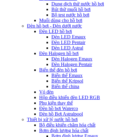
Dung dịch thử nước hồ bơi
Bút thử muối hồ bơi
Bộ test nước hồ bơi
Muối dùng cho hồ bơi
Đèn hồ bơi - Đèn dưới nước
Đèn LED hồ bơi
Đèn LED Emaux
Đèn LED Pentair
Đèn LED Astral
Đèn Halogen hồ bơi
Đèn Halogen Emaux
Đèn Halogen Pentair
Biến thế đèn hồ bơi
Biến thế Emaux
Biến thế Kripsol
Biến thế china
Vỏ đèn
Hộp điều khiển đèn LED RGB
Phụ kiện thay thế
Đèn hồ bơi Waterco
Đèn hồ Bơi Astralpool
Thiết bị xử lý nước hồ bơi
Bộ điều khiển châm hóa chất
Bơm định lượng hóa chất
Bơm định lượng Emaux