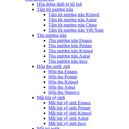
Hộp đựng thiết bị hồ bơi
Tấm lót mương tràn
Tấm lót mương tràn Kripsol
Tấm lót mương tràn Astral
Tấm lót mương tràn China
Tấm lót mương tràn Việt Nam
Thu mương tràn
Thu mương tràn Emaux
Thu mương tràn Pentair
Thu mương tràn Kripsol
Thu mương tràn Astral
Thu mương tràn Inox
Hôp thu nước mặt
Hộp thu Emaux
Hộp thu Pentair
Hộp thu Kripsol
Hộp thu Astral
Hộp thu Waterco
Mắt hút vệ sinh
Mắt hút vệ sinh Emaux
Mắt hút vệ sinh Pentair
Mắt hút vệ sinh Kripsol
Mắt hút vệ sinh Astral
Mắt hút vệ sinh Inox
Mắt trả nước