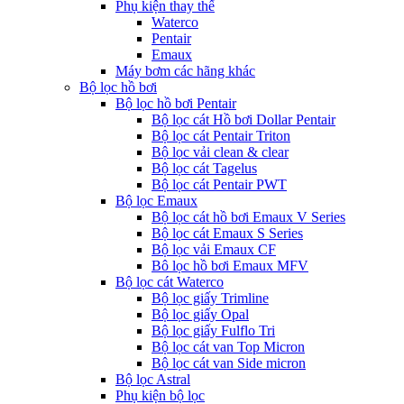
Phụ kiện thay thế
Waterco
Pentair
Emaux
Máy bơm các hãng khác
Bộ lọc hồ bơi
Bộ lọc hồ bơi Pentair
Bộ lọc cát Hồ bơi Dollar Pentair
Bộ lọc cát Pentair Triton
Bộ lọc vải clean & clear
Bộ lọc cát Tagelus
Bộ lọc cát Pentair PWT
Bộ lọc Emaux
Bộ lọc cát hồ bơi Emaux V Series
Bộ lọc cát Emaux S Series
Bộ lọc vải Emaux CF
Bô lọc hồ bơi Emaux MFV
Bộ lọc cát Waterco
Bộ lọc giấy Trimline
Bộ lọc giấy Opal
Bộ lọc giấy Fulflo Tri
Bộ lọc cát van Top Micron
Bộ lọc cát van Side micron
Bộ lọc Astral
Phụ kiện bộ lọc