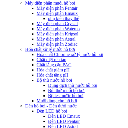
Máy điện phân muối hồ bơi
Máy điện phân Pentair
Máy điện phân Emaux
phụ kiện thay thế
Máy điện phân Crystal
Máy điện phân Waterco
Máy điện phân Kripsol
Máy điện phân Astral
Máy điện phân Zodiac
Hóa chất xử lý nước hồ bơi
Hóa chất Chlorine xử lý nước hồ bơi
Chất diệt rêu tảo
Chất lắng cặn PAC
Hóa chất giảm pH
Hóa chất tăng pH
Bộ thử nước hồ bơi
Dung dịch thử nước hồ bơi
Bút thử muối hồ bơi
Bộ test nước hồ bơi
Muối dùng cho hồ bơi
Đèn hồ bơi - Đèn dưới nước
Đèn LED hồ bơi
Đèn LED Emaux
Đèn LED Pentair
Đèn LED Astral