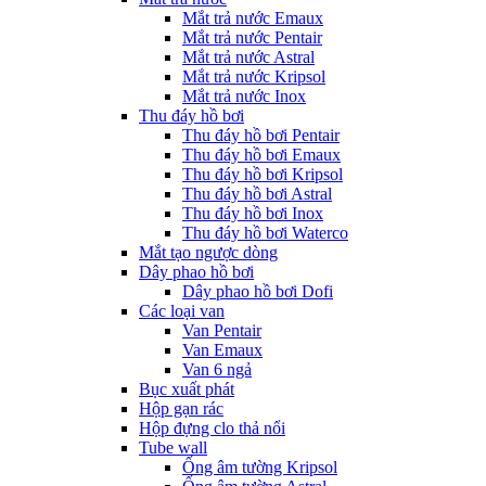
Mắt trả nước Emaux
Mắt trả nước Pentair
Mắt trả nước Astral
Mắt trả nước Kripsol
Mắt trả nước Inox
Thu đáy hồ bơi
Thu đáy hồ bơi Pentair
Thu đáy hồ bơi Emaux
Thu đáy hồ bơi Kripsol
Thu đáy hồ bơi Astral
Thu đáy hồ bơi Inox
Thu đáy hồ bơi Waterco
Mắt tạo ngược dòng
Dây phao hồ bơi
Dây phao hồ bơi Dofi
Các loại van
Van Pentair
Van Emaux
Van 6 ngả
Bục xuất phát
Hộp gạn rác
Hộp đựng clo thả nổi
Tube wall
Ống âm tường Kripsol