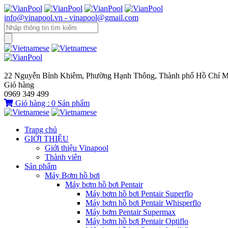
info@vinapool.vn - vinapool@gmail.com
22 Nguyễn Bỉnh Khiêm, Phường Hạnh Thông, Thành phố Hồ Chí M
Giỏ hàng
0969 349 499
Giỏ hàng :
0
Sản phẩm
Trang chủ
GIỚI THIỆU
Giới thiệu Vinapool
Thành viên
Sản phẩm
Máy Bơm hồ bơi
Máy bơm hồ bơi Pentair
Máy bơm hồ bơi Pentair Superflo
Máy bơm hồ bơi Pentair Whisperflo
Máy bơm Pentair Supermax
Máy bơm hồ bơi Pentair Optiflo