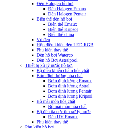
Đèn Halogen hồ bơi
Đèn Halogen Emaux
Đèn Halogen Pentair
Biến thế đèn hồ bơi
Biến thế Emaux
Biến thế Kripsol
Biến thế china
Vỏ đèn
Hộp điều khiển đèn LED RGB
Phụ kiện thay thế
Đèn hồ bơi Waterco
Đèn hồ Bơi Astralpool
Thiết bị xử lý nước hồ bơi
Bộ điều khiển châm hóa chất
Bơm định lượng hóa chất
Bơm định lượng Emaux
Bơm định lượng Astral
Bơm định lượng Pentair
Bơm định lượng Kripsol
Bộ mài mòn hóa chất
Bộ mài mòn hóa chất
Bộ đèn tia cực tím xử lý nước
Đèn UV Emaux
Phụ kiện thay thế
Phụ kiện hồ bơi