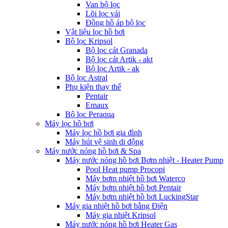
Van bộ lọc
Lõi lọc vải
Đồng hồ áp bộ lọc
Vật liệu lọc hồ bơi
Bộ lọc Kripsol
Bộ lọc cát Granada
Bộ lọc cát Artik - akt
Bộ lọc Artik - ak
Bộ lọc Astral
Phụ kiện thay thế
Pentair
Emaux
Bộ lọc Peraqua
Máy lọc hồ bơi
Máy lọc hồ bơi gia đình
Máy hút vệ sinh di động
Máy nước nóng hồ bơi & Spa
Máy nước nóng hồ bơi Bơm nhiệt - Heater Pump
Pool Heat pump Procopi
Máy bơm nhiệt hồ bơi Waterco
Máy bơm nhiệt hồ bơi Pentair
Máy bơm nhiệt hồ bơi LuckingStar
Máy gia nhiệt hồ bơi bằng Điện
Máy gia nhiệt Kripsol
Máy nước nóng hồ bơi Heater Gas