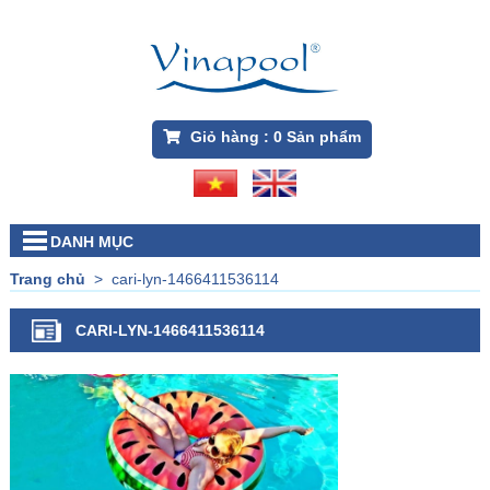
Giỏ hàng :
0
Sản phẩm
DANH MỤC
Trang chủ
>
cari-lyn-1466411536114
CARI-LYN-1466411536114