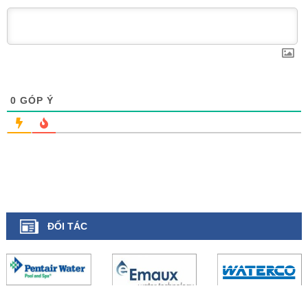
0
GÓP Ý
ĐỐI TÁC