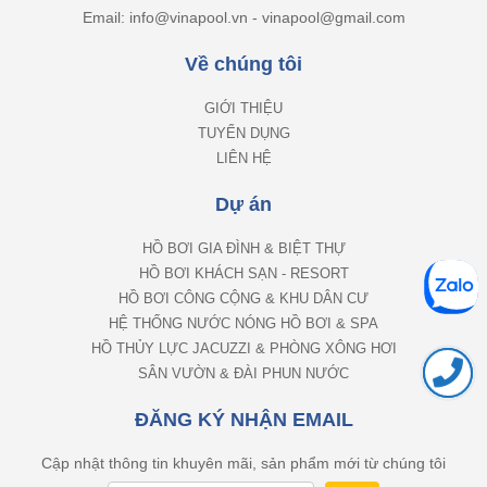
Email: info@vinapool.vn - vinapool@gmail.com
Về chúng tôi
GIỚI THIỆU
TUYỂN DỤNG
LIÊN HỆ
Dự án
HỒ BƠI GIA ĐÌNH & BIỆT THỰ
HỒ BƠI KHÁCH SẠN - RESORT
HỒ BƠI CÔNG CỘNG & KHU DÂN CƯ
HỆ THỐNG NƯỚC NÓNG HỒ BƠI & SPA
HỒ THỦY LỰC JACUZZI & PHÒNG XÔNG HƠI
SÂN VƯỜN & ĐÀI PHUN NƯỚC
ĐĂNG KÝ NHẬN EMAIL
Cập nhật thông tin khuyên mãi, sản phẩm mới từ chúng tôi