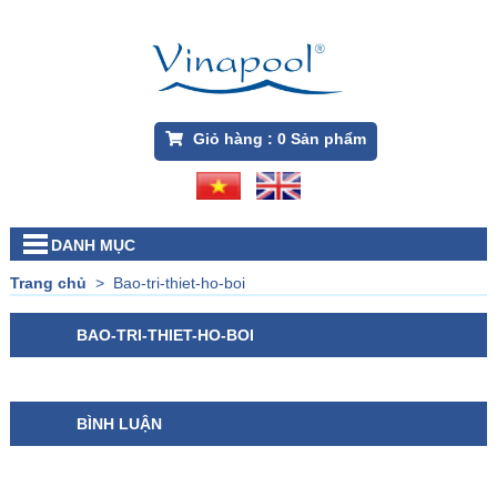
Giỏ hàng :
0
Sản phẩm
DANH MỤC
Trang chủ
>
Bao-tri-thiet-ho-boi
BAO-TRI-THIET-HO-BOI
BÌNH LUẬN