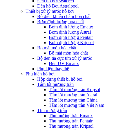
Đèn hồ bơi Waterco
Đèn hồ Bơi Astralpool
Thiết bị xử lý nước hồ bơi
Bộ điều khiển châm hóa chất
Bơm định lượng hóa chất
Bơm định lượng Emaux
Bơm định lượng Astral
Bơm định lượng Pentair
Bơm định lượng Kripsol
Bộ mài mòn hóa chất
Bộ mài mòn hóa chất
Bộ đèn tia cực tím xử lý nước
Đèn UV Emaux
Phụ kiện thay thế
Phụ kiện hồ bơi
Hộp đựng thiết bị hồ bơi
Tấm lót mương tràn
Tấm lót mương tràn Kripsol
Tấm lót mương tràn Astral
Tấm lót mương tràn China
Tấm lót mương tràn Việt Nam
Thu mương tràn
Thu mương tràn Emaux
Thu mương tràn Pentair
Thu mương tràn Kripsol