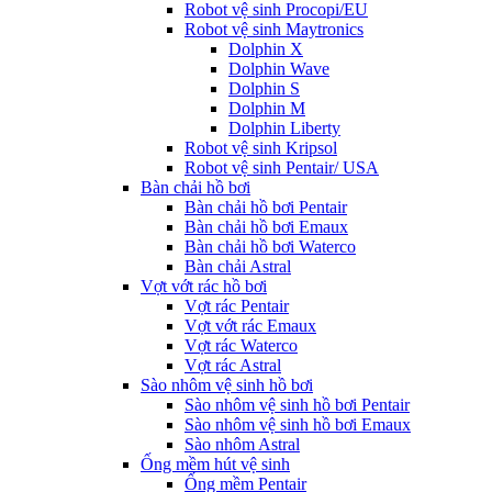
Robot vệ sinh Procopi/EU
Robot vệ sinh Maytronics
Dolphin X
Dolphin Wave
Dolphin S
Dolphin M
Dolphin Liberty
Robot vệ sinh Kripsol
Robot vệ sinh Pentair/ USA
Bàn chải hồ bơi
Bàn chải hồ bơi Pentair
Bàn chải hồ bơi Emaux
Bàn chải hồ bơi Waterco
Bàn chải Astral
Vợt vớt rác hồ bơi
Vợt rác Pentair
Vợt vớt rác Emaux
Vợt rác Waterco
Vợt rác Astral
Sào nhôm vệ sinh hồ bơi
Sào nhôm vệ sinh hồ bơi Pentair
Sào nhôm vệ sinh hồ bơi Emaux
Sào nhôm Astral
Ống mềm hút vệ sinh
Ống mềm Pentair