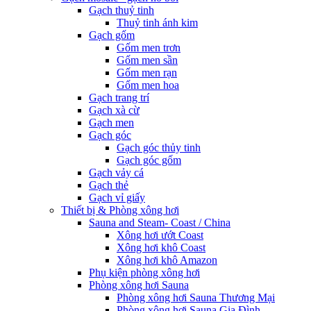
Gạch thuỷ tinh
Thuỷ tinh ánh kim
Gạch gốm
Gốm men trơn
Gốm men sần
Gốm men rạn
Gốm men hoa
Gạch trang trí
Gạch xà cừ
Gạch men
Gạch góc
Gạch góc thủy tinh
Gạch góc gốm
Gạch vảy cá
Gạch thẻ
Gạch vỉ giấy
Thiết bị & Phòng xông hơi
Sauna and Steam- Coast / China
Xông hơi ướt Coast
Xông hơi khô Coast
Xông hơi khô Amazon
Phụ kiện phòng xông hơi
Phòng xông hơi Sauna
Phòng xông hơi Sauna Thương Mại
Phòng xông hơi Sauna Gia Đình