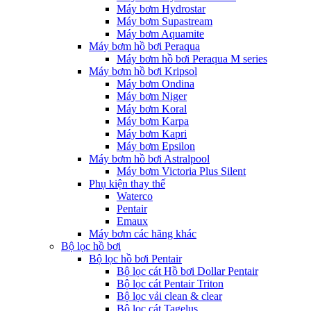
Máy bơm Hydrostar
Máy bơm Supastream
Máy bơm Aquamite
Máy bơm hồ bơi Peraqua
Máy bơm hồ bơi Peraqua M series
Máy bơm hồ bơi Kripsol
Máy bơm Ondina
Máy bơm Niger
Máy bơm Koral
Máy bơm Karpa
Máy bơm Kapri
Máy bơm Epsilon
Máy bơm hồ bơi Astralpool
Máy bơm Victoria Plus Silent
Phụ kiện thay thế
Waterco
Pentair
Emaux
Máy bơm các hãng khác
Bộ lọc hồ bơi
Bộ lọc hồ bơi Pentair
Bộ lọc cát Hồ bơi Dollar Pentair
Bộ lọc cát Pentair Triton
Bộ lọc vải clean & clear
Bộ lọc cát Tagelus