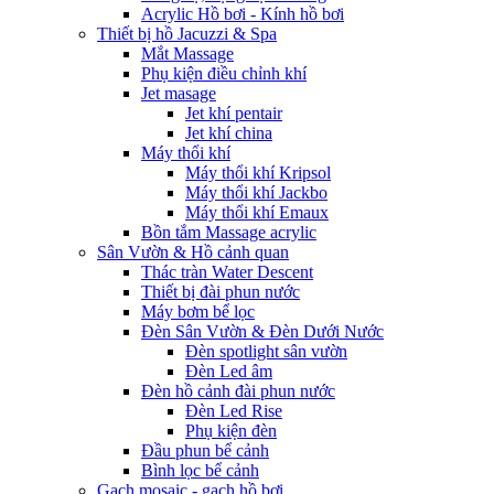
Acrylic Hồ bơi - Kính hồ bơi
Thiết bị hồ Jacuzzi & Spa
Mắt Massage
Phụ kiện điều chỉnh khí
Jet masage
Jet khí pentair
Jet khí china
Máy thổi khí
Máy thổi khí Kripsol
Máy thổi khí Jackbo
Máy thổi khí Emaux
Bồn tắm Massage acrylic
Sân Vườn & Hồ cảnh quan
Thác tràn Water Descent
Thiết bị đài phun nước
Máy bơm bể lọc
Đèn Sân Vườn & Đèn Dưới Nước
Đèn spotlight sân vườn
Đèn Led âm
Đèn hồ cảnh đài phun nước
Đèn Led Rise
Phụ kiện đèn
Đầu phun bể cảnh
Bình lọc bể cảnh
Gạch mosaic - gạch hồ bơi