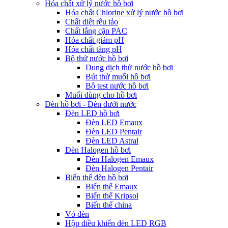
Hóa chất xử lý nước hồ bơi
Hóa chất Chlorine xử lý nước hồ bơi
Chất diệt rêu tảo
Chất lắng cặn PAC
Hóa chất giảm pH
Hóa chất tăng pH
Bộ thử nước hồ bơi
Dung dịch thử nước hồ bơi
Bút thử muối hồ bơi
Bộ test nước hồ bơi
Muối dùng cho hồ bơi
Đèn hồ bơi - Đèn dưới nước
Đèn LED hồ bơi
Đèn LED Emaux
Đèn LED Pentair
Đèn LED Astral
Đèn Halogen hồ bơi
Đèn Halogen Emaux
Đèn Halogen Pentair
Biến thế đèn hồ bơi
Biến thế Emaux
Biến thế Kripsol
Biến thế china
Vỏ đèn
Hộp điều khiển đèn LED RGB