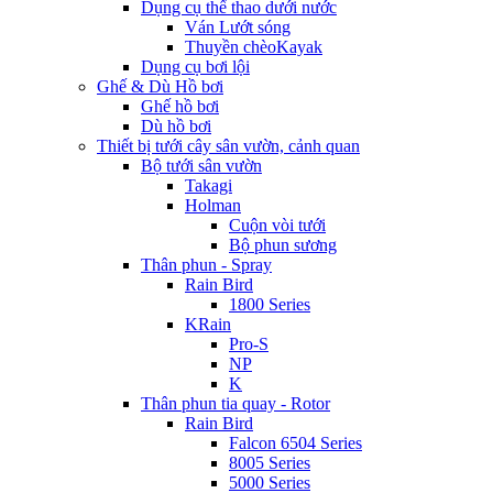
Dụng cụ thể thao dưới nước
Ván Lướt sóng
Thuyền chèoKayak
Dụng cụ bơi lội
Ghế & Dù Hồ bơi
Ghế hồ bơi
Dù hồ bơi
Thiết bị tưới cây sân vườn, cảnh quan
Bộ tưới sân vườn
Takagi
Holman
Cuộn vòi tưới
Bộ phun sương
Thân phun - Spray
Rain Bird
1800 Series
KRain
Pro-S
NP
K
Thân phun tia quay - Rotor
Rain Bird
Falcon 6504 Series
8005 Series
5000 Series