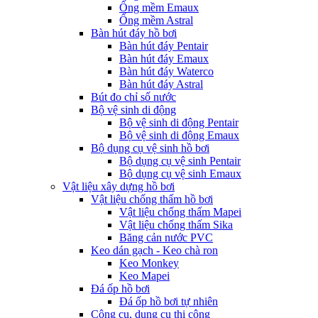
Ống mềm Emaux
Ống mềm Astral
Bàn hút đáy hồ bơi
Bàn hút đáy Pentair
Bàn hút đáy Emaux
Bàn hút đáy Waterco
Bàn hút đáy Astral
Bút đo chỉ số nước
Bộ vệ sinh di động
Bộ vệ sinh di động Pentair
Bộ vệ sinh di động Emaux
Bộ dụng cụ vệ sinh hồ bơi
Bộ dụng cụ vệ sinh Pentair
Bộ dụng cụ vệ sinh Emaux
Vật liệu xây dựng hồ bơi
Vật liệu chống thấm hồ bơi
Vật liệu chống thấm Mapei
Vật liệu chống thấm Sika
Băng cản nước PVC
Keo dán gạch - Keo chà ron
Keo Monkey
Keo Mapei
Đá ốp hồ bơi
Đá ốp hồ bơi tự nhiên
Công cụ, dụng cụ thi công