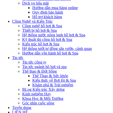
Dịch vụ hậu mãi
Hướng dẫn mua hàng online
Quy định bảo hành
Hỗ trợ khách hàng
Công Nghệ và Kiến Trúc
Công nghệ hồ bơi & Spa
Thiết bị hồ bơi & Spa
Hệ thống nước nóng lạnh hồ bơi & Spa
Kỹ thuật thi công hồ bơi & Spa
Kiến trúc hồ bơi & Spa
Hệ thống tưới tự động sân vườn, cảnh quan
Hướng dẫn vận hành hồ bơi & Spa
Tin tức
Tin tức công ty
Tin tức ngành hồ bơi và spa
Thể thao & Đời Sống
Thể Thao & Sức khỏe
Kiến thức về Bơi lội & Spa
Khám phá & Trải nghiệm
BLog Kiến trúc Xây dựng
Kinh nghiệm Hay
Khoa Học & Môi Trường
Góc nhìn cuộc sống
Tuyển dụng
LIÊN HỆ