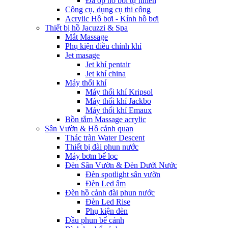
Đá ốp hồ bơi tự nhiên
Công cụ, dụng cụ thi công
Acrylic Hồ bơi - Kính hồ bơi
Thiết bị hồ Jacuzzi & Spa
Mắt Massage
Phụ kiện điều chỉnh khí
Jet masage
Jet khí pentair
Jet khí china
Máy thổi khí
Máy thổi khí Kripsol
Máy thổi khí Jackbo
Máy thổi khí Emaux
Bồn tắm Massage acrylic
Sân Vườn & Hồ cảnh quan
Thác tràn Water Descent
Thiết bị đài phun nước
Máy bơm bể lọc
Đèn Sân Vườn & Đèn Dưới Nước
Đèn spotlight sân vườn
Đèn Led âm
Đèn hồ cảnh đài phun nước
Đèn Led Rise
Phụ kiện đèn
Đầu phun bể cảnh