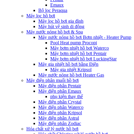
Emaux
Bộ lọc Peraqua
Máy lọc hồ bơi
Máy lọc hồ bơi gia đình
Máy hút vệ sinh di động
Máy nước nóng hồ bơi & Spa
Máy nước nóng hồ bơi Bơm nhiệt - Heater Pump
Pool Heat pump Procopi
Máy bơm nhiệt hồ bơi Waterco
Máy bơm nhiệt hồ bơi Pentair
Máy bơm nhiệt hồ bơi LuckingStar
Máy gia nhiệt hồ bơi bằng Điện
Máy gia nhiệt Kripsol
Máy nước nóng hồ bơi Heater Gas
Máy điện phân muối hồ bơi
Máy điện phân Pentair
Máy điện phân Emaux
phụ kiện thay thế
Máy điện phân Crystal
Máy điện phân Waterco
Máy điện phân Kripsol
Máy điện phân Astral
Máy điện phân Zodiac
Hóa chất xử lý nước hồ bơi