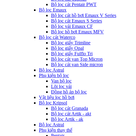
Bộ lọc cát Pentair PWT
Bộ lọc Emaux
Bộ lọc cát hồ bơi Emaux V Series
Bộ lọc cát Emaux S Series
Bộ lọc vải Emaux CF
Bô lọc hồ bơi Emaux MFV
Bộ lọc cát Waterco
Bộ lọc giấy Trimline
Bộ lọc giấy Opal
Bộ lọc giấy Fulflo Tri
Bộ lọc cát van Top Micron
Bộ lọc cát van Side micron
Bộ lọc Astral
Phụ kiện bộ lọc
Van bộ lọc
Lõi lọc vải
Đồng hồ áp bộ lọc
Vật liệu lọc hồ bơi
Bộ lọc Kripsol
Bộ lọc cát Granada
Bộ lọc cát Artik - akt
Bộ lọc Artik - ak
Bộ lọc Astral
Phụ kiện thay thế
Pentair