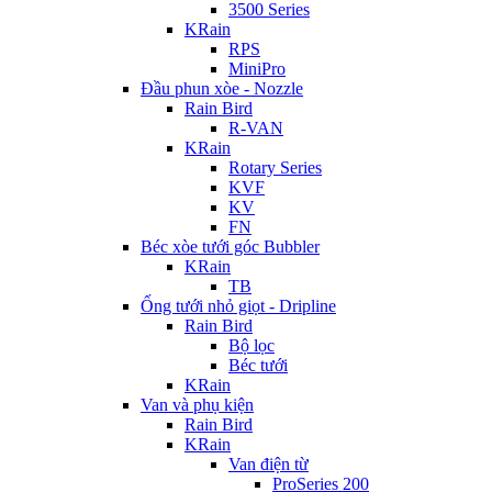
3500 Series
KRain
RPS
MiniPro
Đầu phun xòe - Nozzle
Rain Bird
R-VAN
KRain
Rotary Series
KVF
KV
FN
Béc xòe tưới góc Bubbler
KRain
TB
Ống tưới nhỏ giọt - Dripline
Rain Bird
Bộ lọc
Béc tưới
KRain
Van và phụ kiện
Rain Bird
KRain
Van điện từ
ProSeries 200