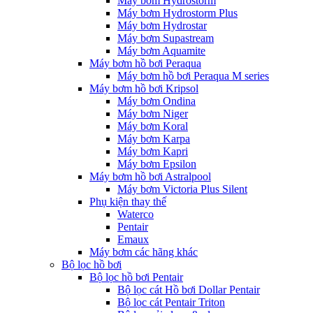
Máy bơm Hydrostorm
Máy bơm Hydrostorm Plus
Máy bơm Hydrostar
Máy bơm Supastream
Máy bơm Aquamite
Máy bơm hồ bơi Peraqua
Máy bơm hồ bơi Peraqua M series
Máy bơm hồ bơi Kripsol
Máy bơm Ondina
Máy bơm Niger
Máy bơm Koral
Máy bơm Karpa
Máy bơm Kapri
Máy bơm Epsilon
Máy bơm hồ bơi Astralpool
Máy bơm Victoria Plus Silent
Phụ kiện thay thế
Waterco
Pentair
Emaux
Máy bơm các hãng khác
Bộ lọc hồ bơi
Bộ lọc hồ bơi Pentair
Bộ lọc cát Hồ bơi Dollar Pentair
Bộ lọc cát Pentair Triton