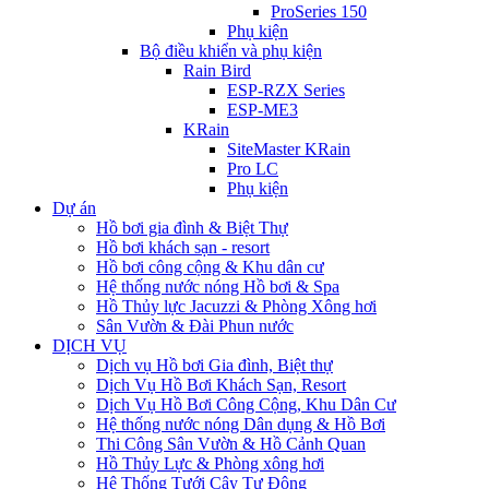
ProSeries 150
Phụ kiện
Bộ điều khiển và phụ kiện
Rain Bird
ESP-RZX Series
ESP-ME3
KRain
SiteMaster KRain
Pro LC
Phụ kiện
Dự án
Hồ bơi gia đình & Biệt Thự
Hồ bơi khách sạn - resort
Hồ bơi công cộng & Khu dân cư
Hệ thống nước nóng Hồ bơi & Spa
Hồ Thủy lực Jacuzzi & Phòng Xông hơi
Sân Vườn & Đài Phun nước
DỊCH VỤ
Dịch vụ Hồ bơi Gia đình, Biệt thự
Dịch Vụ Hồ Bơi Khách Sạn, Resort
Dịch Vụ Hồ Bơi Công Cộng, Khu Dân Cư
Hệ thống nước nóng Dân dụng & Hồ Bơi
Thi Công Sân Vườn & Hồ Cảnh Quan
Hồ Thủy Lực & Phòng xông hơi
Hệ Thống Tưới Cây Tự Động