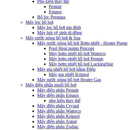
Phụ kiện thay thế
Pentair
Emaux
Bộ lọc Peraqua
Máy lọc hồ bơi
Máy lọc hồ bơi gia đình
Máy hút vệ sinh di động
Máy nước nóng hồ bơi & Spa
Máy nước nóng hồ bơi Bơm nhiệt - Heater Pump
Pool Heat pump Procopi
Máy bơm nhiệt hồ bơi Waterco
Máy bơm nhiệt hồ bơi Pentair
Máy bơm nhiệt hồ bơi LuckingStar
Máy gia nhiệt hồ bơi bằng Điện
Máy gia nhiệt Kripsol
Máy nước nóng hồ bơi Heater Gas
Máy điện phân muối hồ bơi
Máy điện phân Pentair
Máy điện phân Emaux
phụ kiện thay thế
Máy điện phân Crystal
Máy điện phân Waterco
Máy điện phân Kripsol
Máy điện phân Astral
Máy điện phân Zodiac