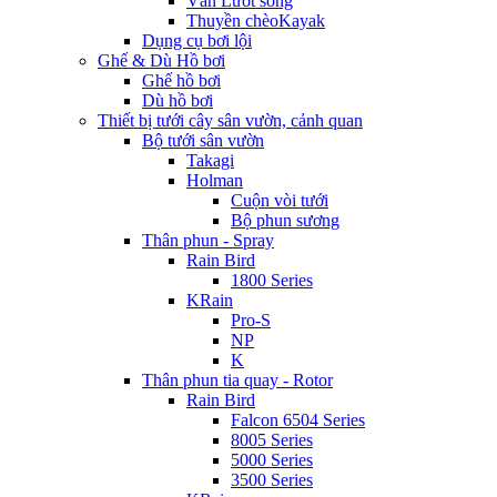
Ván Lướt sóng
Thuyền chèoKayak
Dụng cụ bơi lội
Ghế & Dù Hồ bơi
Ghế hồ bơi
Dù hồ bơi
Thiết bị tưới cây sân vườn, cảnh quan
Bộ tưới sân vườn
Takagi
Holman
Cuộn vòi tưới
Bộ phun sương
Thân phun - Spray
Rain Bird
1800 Series
KRain
Pro-S
NP
K
Thân phun tia quay - Rotor
Rain Bird
Falcon 6504 Series
8005 Series
5000 Series
3500 Series