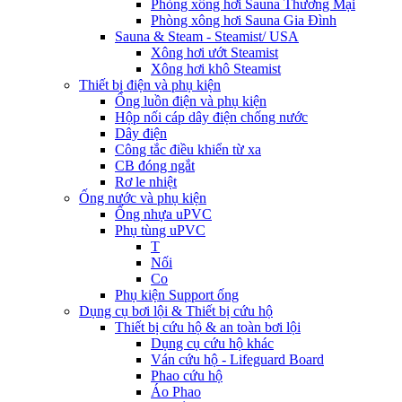
Phòng xông hơi Sauna Thương Mại
Phòng xông hơi Sauna Gia Đình
Sauna & Steam - Steamist/ USA
Xông hơi ướt Steamist
Xông hơi khô Steamist
Thiết bị điện và phụ kiện
Ống luồn điện và phụ kiện
Hộp nối cáp dây điện chống nước
Dây điện
Công tắc điều khiển từ xa
CB đóng ngắt
Rơ le nhiệt
Ống nước và phụ kiện
Ống nhựa uPVC
Phụ tùng uPVC
T
Nối
Co
Phụ kiện Support ống
Dụng cụ bơi lội & Thiết bị cứu hộ
Thiết bị cứu hộ & an toàn bơi lội
Dụng cụ cứu hộ khác
Ván cứu hộ - Lifeguard Board
Phao cứu hộ
Áo Phao