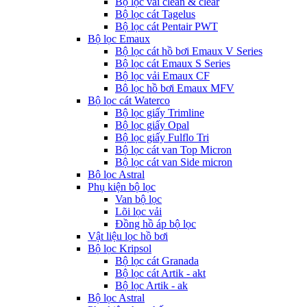
Bộ lọc vải clean & clear
Bộ lọc cát Tagelus
Bộ lọc cát Pentair PWT
Bộ lọc Emaux
Bộ lọc cát hồ bơi Emaux V Series
Bộ lọc cát Emaux S Series
Bộ lọc vải Emaux CF
Bô lọc hồ bơi Emaux MFV
Bộ lọc cát Waterco
Bộ lọc giấy Trimline
Bộ lọc giấy Opal
Bộ lọc giấy Fulflo Tri
Bộ lọc cát van Top Micron
Bộ lọc cát van Side micron
Bộ lọc Astral
Phụ kiện bộ lọc
Van bộ lọc
Lõi lọc vải
Đồng hồ áp bộ lọc
Vật liệu lọc hồ bơi
Bộ lọc Kripsol
Bộ lọc cát Granada
Bộ lọc cát Artik - akt
Bộ lọc Artik - ak
Bộ lọc Astral