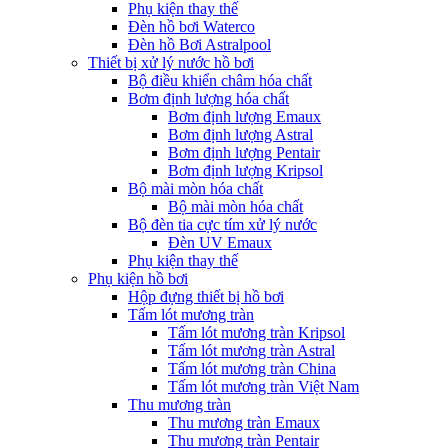
Phụ kiện thay thế
Đèn hồ bơi Waterco
Đèn hồ Bơi Astralpool
Thiết bị xử lý nước hồ bơi
Bộ điều khiển châm hóa chất
Bơm định lượng hóa chất
Bơm định lượng Emaux
Bơm định lượng Astral
Bơm định lượng Pentair
Bơm định lượng Kripsol
Bộ mài mòn hóa chất
Bộ mài mòn hóa chất
Bộ đèn tia cực tím xử lý nước
Đèn UV Emaux
Phụ kiện thay thế
Phụ kiện hồ bơi
Hộp đựng thiết bị hồ bơi
Tấm lót mương tràn
Tấm lót mương tràn Kripsol
Tấm lót mương tràn Astral
Tấm lót mương tràn China
Tấm lót mương tràn Việt Nam
Thu mương tràn
Thu mương tràn Emaux
Thu mương tràn Pentair