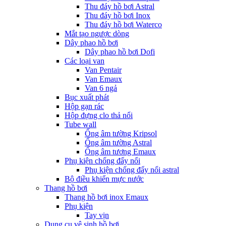
Thu đáy hồ bơi Astral
Thu đáy hồ bơi Inox
Thu đáy hồ bơi Waterco
Mắt tạo ngược dòng
Dây phao hồ bơi
Dây phao hồ bơi Dofi
Các loại van
Van Pentair
Van Emaux
Van 6 ngả
Bục xuất phát
Hộp gạn rác
Hộp đựng clo thả nổi
Tube wall
Ống âm tường Kripsol
Ống âm tường Astral
Ống âm tương Emaux
Phụ kiện chống đẩy nổi
Phụ kiện chống đẩy nổi astral
Bộ điều khiển mực nước
Thang hồ bơi
Thang hồ bơi inox Emaux
Phụ kiện
Tay vịn
Dụng cụ vệ sinh hồ bơi