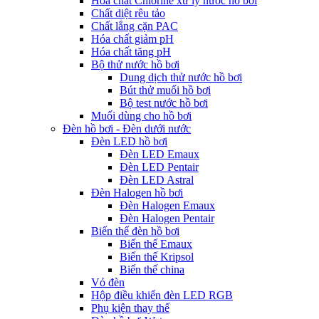
Hóa chất Chlorine xử lý nước hồ bơi
Chất diệt rêu tảo
Chất lắng cặn PAC
Hóa chất giảm pH
Hóa chất tăng pH
Bộ thử nước hồ bơi
Dung dịch thử nước hồ bơi
Bút thử muối hồ bơi
Bộ test nước hồ bơi
Muối dùng cho hồ bơi
Đèn hồ bơi - Đèn dưới nước
Đèn LED hồ bơi
Đèn LED Emaux
Đèn LED Pentair
Đèn LED Astral
Đèn Halogen hồ bơi
Đèn Halogen Emaux
Đèn Halogen Pentair
Biến thế đèn hồ bơi
Biến thế Emaux
Biến thế Kripsol
Biến thế china
Vỏ đèn
Hộp điều khiển đèn LED RGB
Phụ kiện thay thế