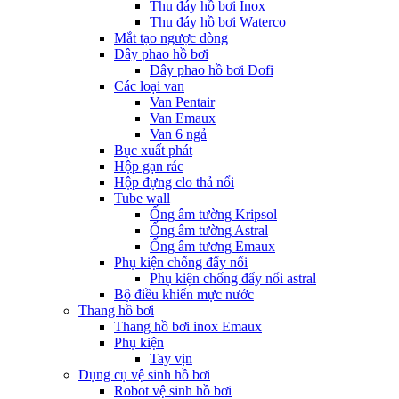
Thu đáy hồ bơi Inox
Thu đáy hồ bơi Waterco
Mắt tạo ngược dòng
Dây phao hồ bơi
Dây phao hồ bơi Dofi
Các loại van
Van Pentair
Van Emaux
Van 6 ngả
Bục xuất phát
Hộp gạn rác
Hộp đựng clo thả nổi
Tube wall
Ống âm tường Kripsol
Ống âm tường Astral
Ống âm tương Emaux
Phụ kiện chống đẩy nổi
Phụ kiện chống đẩy nổi astral
Bộ điều khiển mực nước
Thang hồ bơi
Thang hồ bơi inox Emaux
Phụ kiện
Tay vịn
Dụng cụ vệ sinh hồ bơi
Robot vệ sinh hồ bơi