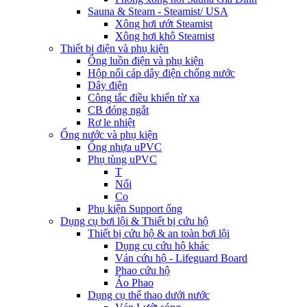
Sauna & Steam - Steamist/ USA
Xông hơi ướt Steamist
Xông hơi khô Steamist
Thiết bị điện và phụ kiện
Ống luồn điện và phụ kiện
Hộp nối cáp dây điện chống nước
Dây điện
Công tắc điều khiển từ xa
CB đóng ngắt
Rơ le nhiệt
Ống nước và phụ kiện
Ống nhựa uPVC
Phụ tùng uPVC
T
Nối
Co
Phụ kiện Support ống
Dụng cụ bơi lội & Thiết bị cứu hộ
Thiết bị cứu hộ & an toàn bơi lội
Dụng cụ cứu hộ khác
Ván cứu hộ - Lifeguard Board
Phao cứu hộ
Áo Phao
Dụng cụ thể thao dưới nước