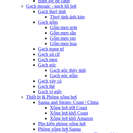
Bình lọc bể cảnh
Gạch mosaic - gạch hồ bơi
Gạch thuỷ tinh
Thuỷ tinh ánh kim
Gạch gốm
Gốm men trơn
Gốm men sần
Gốm men rạn
Gốm men hoa
Gạch trang trí
Gạch xà cừ
Gạch men
Gạch góc
Gạch góc thủy tinh
Gạch góc gốm
Gạch vảy cá
Gạch thẻ
Gạch vỉ giấy
Thiết bị & Phòng xông hơi
Sauna and Steam- Coast / China
Xông hơi ướt Coast
Xông hơi khô Coast
Xông hơi khô Amazon
Phụ kiện phòng xông hơi
Phòng xông hơi Sauna