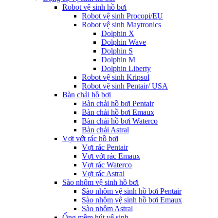
Robot vệ sinh hồ bơi
Robot vệ sinh Procopi/EU
Robot vệ sinh Maytronics
Dolphin X
Dolphin Wave
Dolphin S
Dolphin M
Dolphin Liberty
Robot vệ sinh Kripsol
Robot vệ sinh Pentair/ USA
Bàn chải hồ bơi
Bàn chải hồ bơi Pentair
Bàn chải hồ bơi Emaux
Bàn chải hồ bơi Waterco
Bàn chải Astral
Vợt vớt rác hồ bơi
Vợt rác Pentair
Vợt vớt rác Emaux
Vợt rác Waterco
Vợt rác Astral
Sào nhôm vệ sinh hồ bơi
Sào nhôm vệ sinh hồ bơi Pentair
Sào nhôm vệ sinh hồ bơi Emaux
Sào nhôm Astral
Ống mềm hút vệ sinh