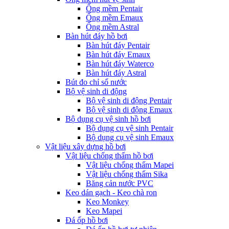
Ống mềm Pentair
Ống mềm Emaux
Ống mềm Astral
Bàn hút đáy hồ bơi
Bàn hút đáy Pentair
Bàn hút đáy Emaux
Bàn hút đáy Waterco
Bàn hút đáy Astral
Bút đo chỉ số nước
Bộ vệ sinh di động
Bộ vệ sinh di động Pentair
Bộ vệ sinh di động Emaux
Bộ dụng cụ vệ sinh hồ bơi
Bộ dụng cụ vệ sinh Pentair
Bộ dụng cụ vệ sinh Emaux
Vật liệu xây dựng hồ bơi
Vật liệu chống thấm hồ bơi
Vật liệu chống thấm Mapei
Vật liệu chống thấm Sika
Băng cản nước PVC
Keo dán gạch - Keo chà ron
Keo Monkey
Keo Mapei
Đá ốp hồ bơi