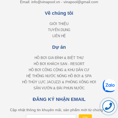
Email: info@vinapool.vn - vinapool@gmail.com
Về chúng tôi
GIỚI THIỆU
TUYỂN DỤNG
LIÊN HỆ
Dự án
HỒ BƠI GIA ĐÌNH & BIỆT THỰ
HỒ BƠI KHÁCH SẠN - RESORT
HỒ BƠI CÔNG CỘNG & KHU DÂN CƯ
HỆ THỐNG NƯỚC NÓNG HỒ BƠI & SPA
HỒ THỦY LỰC JACUZZI & PHÒNG XÔNG HƠI
SÂN VƯỜN & ĐÀI PHUN NƯỚC
ĐĂNG KÝ NHẬN EMAIL
Cập nhật thông tin khuyên mãi, sản phẩm mới từ chúng tôi