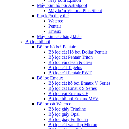
Máy bơm Epsilon
Máy bơm hồ bơi Astralpool
Máy bơm Victoria Plus Silent
Phụ kiện thay thế
Waterco
Pentair
Emaux
Máy bơm các hãng khác
Bộ lọc hồ bơi
Bộ lọc hồ bơi Pentair
Bộ lọc cát Hồ bơi Dollar Pentair
Bộ lọc cát Pentair Triton
Bộ lọc vải clean & clear
Bộ lọc cát Tagelus
Bộ lọc cát Pentair PWT
Bộ lọc Emaux
Bộ lọc cát hồ bơi Emaux V Series
Bộ lọc cát Emaux S Series
Bộ lọc vải Emaux CF
Bô lọc hồ bơi Emaux MFV
Bộ lọc cát Waterco
Bộ lọc giấy Trimline
Bộ lọc giấy Opal
Bộ lọc giấy Fulflo Tri
Bộ lọc cát van Top Micron