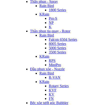
Thân phun - Spray
Rain Bird
1800 Series
KRain
Pro-S
NP
K
Thân phun tia quay - Rotor
Rain Bird
Falcon 6504 Series
8005 Series
5000 Series
3500 Series
KRain
RPS
MiniPro
Đầu phun xòe - Nozzle
Rain Bird
R-VAN
KRain
Rotary Series
KVF
KV
FN
Béc xòe tưới góc Bubbler