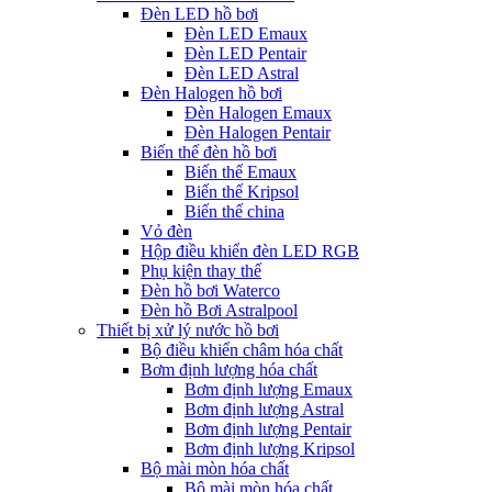
Đèn LED hồ bơi
Đèn LED Emaux
Đèn LED Pentair
Đèn LED Astral
Đèn Halogen hồ bơi
Đèn Halogen Emaux
Đèn Halogen Pentair
Biến thế đèn hồ bơi
Biến thế Emaux
Biến thế Kripsol
Biến thế china
Vỏ đèn
Hộp điều khiển đèn LED RGB
Phụ kiện thay thế
Đèn hồ bơi Waterco
Đèn hồ Bơi Astralpool
Thiết bị xử lý nước hồ bơi
Bộ điều khiển châm hóa chất
Bơm định lượng hóa chất
Bơm định lượng Emaux
Bơm định lượng Astral
Bơm định lượng Pentair
Bơm định lượng Kripsol
Bộ mài mòn hóa chất
Bộ mài mòn hóa chất