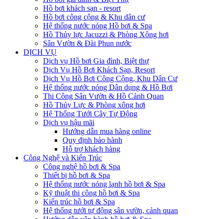
Hồ bơi khách sạn - resort
Hồ bơi công cộng & Khu dân cư
Hệ thống nước nóng Hồ bơi & Spa
Hồ Thủy lực Jacuzzi & Phòng Xông hơi
Sân Vườn & Đài Phun nước
DỊCH VỤ
Dịch vụ Hồ bơi Gia đình, Biệt thự
Dịch Vụ Hồ Bơi Khách Sạn, Resort
Dịch Vụ Hồ Bơi Công Cộng, Khu Dân Cư
Hệ thống nước nóng Dân dụng & Hồ Bơi
Thi Công Sân Vườn & Hồ Cảnh Quan
Hồ Thủy Lực & Phòng xông hơi
Hệ Thống Tưới Cây Tự Động
Dịch vụ hậu mãi
Hướng dẫn mua hàng online
Quy định bảo hành
Hỗ trợ khách hàng
Công Nghệ và Kiến Trúc
Công nghệ hồ bơi & Spa
Thiết bị hồ bơi & Spa
Hệ thống nước nóng lạnh hồ bơi & Spa
Kỹ thuật thi công hồ bơi & Spa
Kiến trúc hồ bơi & Spa
Hệ thống tưới tự động sân vườn, cảnh quan