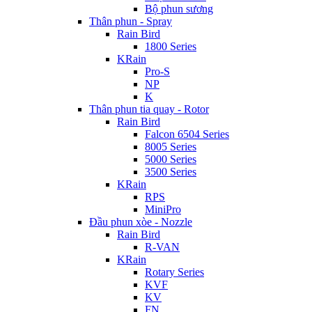
Bộ phun sương
Thân phun - Spray
Rain Bird
1800 Series
KRain
Pro-S
NP
K
Thân phun tia quay - Rotor
Rain Bird
Falcon 6504 Series
8005 Series
5000 Series
3500 Series
KRain
RPS
MiniPro
Đầu phun xòe - Nozzle
Rain Bird
R-VAN
KRain
Rotary Series
KVF
KV
FN