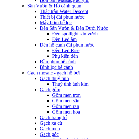
Bồn tắm Massage acrylic
Sân Vườn & Hồ cảnh quan
Thác tràn Water Descent
Thiết bị đài phun nước
Máy bơm bể lọc
Đèn Sân Vườn & Đèn Dưới Nước
Đèn spotlight sân vườn
Đèn Led âm
Đèn hồ cảnh đài phun nước
Đèn Led Rise
Phụ kiện đèn
Đầu phun bể cảnh
Bình lọc bể cảnh
Gạch mosaic - gạch hồ bơi
Gạch thuỷ tinh
Thuỷ tinh ánh kim
Gạch gốm
Gốm men trơn
Gốm men sần
Gốm men rạn
Gốm men hoa
Gạch trang trí
Gạch xà cừ
Gạch men
Gạch góc