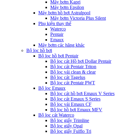
Máy bơm Kapri
Máy bơm Epsilon
Máy bơm hồ bơi Astralpool
Máy bơm Victoria Plus Silent
Phụ kiện thay thế
Waterco
Pentair
Emaux
Máy bơm các hãng khác
Bộ lọc hồ bơi
Bộ lọc hồ bơi Pentair
Bộ lọc cát Hồ bơi Dollar Pentair
Bộ lọc cát Pentair Triton
Bộ lọc vải clean & clear
Bộ lọc cát Tagelus
Bộ lọc cát Pentair PWT
Bộ lọc Emaux
Bộ lọc cát hồ bơi Emaux V Series
Bộ lọc cát Emaux S Series
Bộ lọc vải Emaux CF
Bô lọc hồ bơi Emaux MFV
Bộ lọc cát Waterco
Bộ lọc giấy Trimline
Bộ lọc giấy Opal
Bộ lọc giấy Fulflo Tri