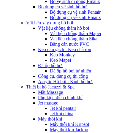
Bộ vệ sinh di động Emaux
Bộ dụng cụ vệ sinh hồ bơi
Bộ dụng cụ vệ sinh Pentair
Bộ dụng cụ vệ sinh Emaux
Vật liệu xây dựng hồ bơi
Vật liệu chống thấm hồ bơi
Vật liệu chống thấm Mapei
Vật liệu chống thấm Sika
Băng cản nước PVC
Keo dán gạch - Keo chà ron
Keo Monkey
Keo Mapei
Đá ốp hồ bơi
Đá ốp hồ bơi tự nhiên
Công cụ, dụng cụ thi công
Acrylic Hồ bơi - Kính hồ bơi
Thiết bị hồ Jacuzzi & Spa
Mắt Massage
Phụ kiện điều chỉnh khí
Jet masage
Jet khí pentair
Jet khí china
Máy thổi khí
Máy thổi khí Kripsol
Máy thổi khí Jackbo