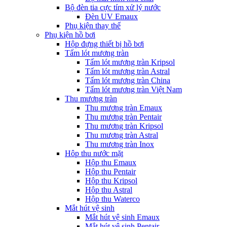
Bộ đèn tia cực tím xử lý nước
Đèn UV Emaux
Phụ kiện thay thế
Phụ kiện hồ bơi
Hộp đựng thiết bị hồ bơi
Tấm lót mương tràn
Tấm lót mương tràn Kripsol
Tấm lót mương tràn Astral
Tấm lót mương tràn China
Tấm lót mương tràn Việt Nam
Thu mương tràn
Thu mương tràn Emaux
Thu mương tràn Pentair
Thu mương tràn Kripsol
Thu mương tràn Astral
Thu mương tràn Inox
Hôp thu nước mặt
Hộp thu Emaux
Hộp thu Pentair
Hộp thu Kripsol
Hộp thu Astral
Hộp thu Waterco
Mắt hút vệ sinh
Mắt hút vệ sinh Emaux
Mắt hút vệ sinh Pentair