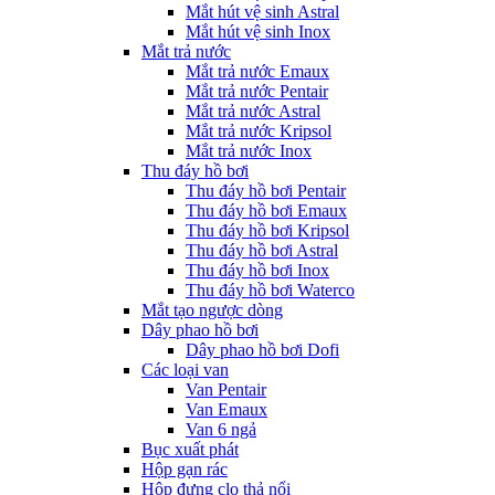
Mắt hút vệ sinh Astral
Mắt hút vệ sinh Inox
Mắt trả nước
Mắt trả nước Emaux
Mắt trả nước Pentair
Mắt trả nước Astral
Mắt trả nước Kripsol
Mắt trả nước Inox
Thu đáy hồ bơi
Thu đáy hồ bơi Pentair
Thu đáy hồ bơi Emaux
Thu đáy hồ bơi Kripsol
Thu đáy hồ bơi Astral
Thu đáy hồ bơi Inox
Thu đáy hồ bơi Waterco
Mắt tạo ngược dòng
Dây phao hồ bơi
Dây phao hồ bơi Dofi
Các loại van
Van Pentair
Van Emaux
Van 6 ngả
Bục xuất phát
Hộp gạn rác
Hộp đựng clo thả nổi