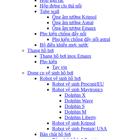
Hộp gạn rác
Hộp đựng clo thả nổi
Tube wall
Ống âm tường Kripsol
Ống âm tường Astral
Ống âm tương Emaux
Phụ kiện chống đẩy nổi
Phụ kiện chống đẩy nổi astral
Bộ điều khiển mực nước
Thang hồ bơi
Thang hồ bơi inox Emaux
Phụ kiện
Tay vịn
Dụng cụ vệ sinh hồ bơi
Robot vệ sinh hồ bơi
Robot vệ sinh Procopi/EU
Robot vệ sinh Maytronics
Dolphin X
Dolphin Wave
Dolphin S
Dolphin M
Dolphin Liberty
Robot vệ sinh Kripsol
Robot vệ sinh Pentair/ USA
Bàn chải hồ bơi