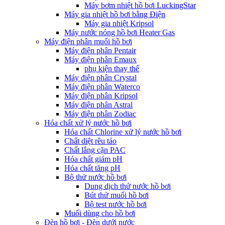
Máy bơm nhiệt hồ bơi LuckingStar
Máy gia nhiệt hồ bơi bằng Điện
Máy gia nhiệt Kripsol
Máy nước nóng hồ bơi Heater Gas
Máy điện phân muối hồ bơi
Máy điện phân Pentair
Máy điện phân Emaux
phụ kiện thay thế
Máy điện phân Crystal
Máy điện phân Waterco
Máy điện phân Kripsol
Máy điện phân Astral
Máy điện phân Zodiac
Hóa chất xử lý nước hồ bơi
Hóa chất Chlorine xử lý nước hồ bơi
Chất diệt rêu tảo
Chất lắng cặn PAC
Hóa chất giảm pH
Hóa chất tăng pH
Bộ thử nước hồ bơi
Dung dịch thử nước hồ bơi
Bút thử muối hồ bơi
Bộ test nước hồ bơi
Muối dùng cho hồ bơi
Đèn hồ bơi - Đèn dưới nước