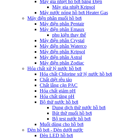
Máy gia nhiệt hồ bơi bằng Điện
Máy gia nhiệt Kripsol
Máy nước nóng hồ bơi Heater Gas
Máy điện phân muối hồ bơi
Máy điện phân Pentair
Máy điện phân Emaux
phụ kiện thay thế
Máy điện phân Crystal
Máy điện phân Waterco
Máy điện phân Kripsol
Máy điện phân Astral
Máy điện phân Zodiac
Hóa chất xử lý nước hồ bơi
Hóa chất Chlorine xử lý nước hồ bơi
Chất diệt rêu tảo
Chất lắng cặn PAC
Hóa chất giảm pH
Hóa chất tăng pH
Bộ thử nước hồ bơi
Dung dịch thử nước hồ bơi
Bút thử muối hồ bơi
Bộ test nước hồ bơi
Muối dùng cho hồ bơi
Đèn hồ bơi - Đèn dưới nước
Đèn LED hồ bơi