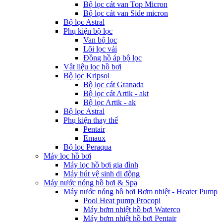
Bộ lọc cát van Top Micron
Bộ lọc cát van Side micron
Bộ lọc Astral
Phụ kiện bộ lọc
Van bộ lọc
Lõi lọc vải
Đồng hồ áp bộ lọc
Vật liệu lọc hồ bơi
Bộ lọc Kripsol
Bộ lọc cát Granada
Bộ lọc cát Artik - akt
Bộ lọc Artik - ak
Bộ lọc Astral
Phụ kiện thay thế
Pentair
Emaux
Bộ lọc Peraqua
Máy lọc hồ bơi
Máy lọc hồ bơi gia đình
Máy hút vệ sinh di động
Máy nước nóng hồ bơi & Spa
Máy nước nóng hồ bơi Bơm nhiệt - Heater Pump
Pool Heat pump Procopi
Máy bơm nhiệt hồ bơi Waterco
Máy bơm nhiệt hồ bơi Pentair