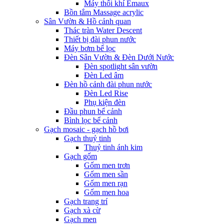
Máy thổi khí Emaux
Bồn tắm Massage acrylic
Sân Vườn & Hồ cảnh quan
Thác tràn Water Descent
Thiết bị đài phun nước
Máy bơm bể lọc
Đèn Sân Vườn & Đèn Dưới Nước
Đèn spotlight sân vườn
Đèn Led âm
Đèn hồ cảnh đài phun nước
Đèn Led Rise
Phụ kiện đèn
Đầu phun bể cảnh
Bình lọc bể cảnh
Gạch mosaic - gạch hồ bơi
Gạch thuỷ tinh
Thuỷ tinh ánh kim
Gạch gốm
Gốm men trơn
Gốm men sần
Gốm men rạn
Gốm men hoa
Gạch trang trí
Gạch xà cừ
Gạch men