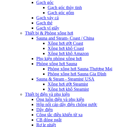
Gạch góc
Gạch góc thủy tinh
Gạch góc gốm
Gạch vảy cá
Gạch thẻ
Gạch vỉ giấy
Thiết bị & Phòng xông hơi
Sauna and Steam- Coast / China
Xông hơi ướt Coast
Xông hơi khô Coast
Xông hơi khô Amazon
Phụ kiện phòng xông hơi
Phòng xông hơi Sauna
Phòng xông hơi Sauna Thương Mại
Phòng xông hơi Sauna Gia Đình
Sauna & Steam - Steamist/ USA
Xông hơi ướt Steamist
Xông hơi khô Steamist
Thiết bị điện và phụ kiện
Ống luồn điện và phụ kiện
Hộp nối cáp dây điện chống nước
Dây điện
Công tắc điều khiển từ xa
CB đóng ngắt
Rơ le nhiệt