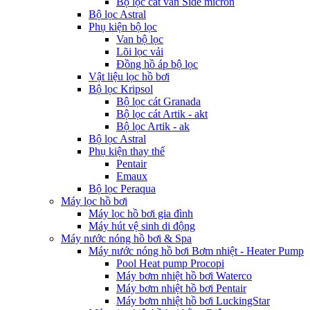
Bộ lọc cát van Side micron
Bộ lọc Astral
Phụ kiện bộ lọc
Van bộ lọc
Lõi lọc vải
Đồng hồ áp bộ lọc
Vật liệu lọc hồ bơi
Bộ lọc Kripsol
Bộ lọc cát Granada
Bộ lọc cát Artik - akt
Bộ lọc Artik - ak
Bộ lọc Astral
Phụ kiện thay thế
Pentair
Emaux
Bộ lọc Peraqua
Máy lọc hồ bơi
Máy lọc hồ bơi gia đình
Máy hút vệ sinh di động
Máy nước nóng hồ bơi & Spa
Máy nước nóng hồ bơi Bơm nhiệt - Heater Pump
Pool Heat pump Procopi
Máy bơm nhiệt hồ bơi Waterco
Máy bơm nhiệt hồ bơi Pentair
Máy bơm nhiệt hồ bơi LuckingStar