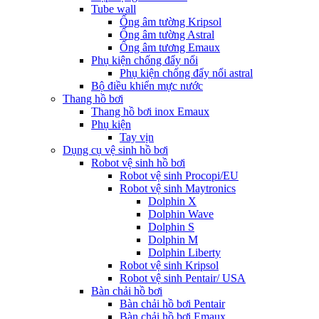
Tube wall
Ống âm tường Kripsol
Ống âm tường Astral
Ống âm tương Emaux
Phụ kiện chống đẩy nổi
Phụ kiện chống đẩy nổi astral
Bộ điều khiển mực nước
Thang hồ bơi
Thang hồ bơi inox Emaux
Phụ kiện
Tay vịn
Dụng cụ vệ sinh hồ bơi
Robot vệ sinh hồ bơi
Robot vệ sinh Procopi/EU
Robot vệ sinh Maytronics
Dolphin X
Dolphin Wave
Dolphin S
Dolphin M
Dolphin Liberty
Robot vệ sinh Kripsol
Robot vệ sinh Pentair/ USA
Bàn chải hồ bơi
Bàn chải hồ bơi Pentair
Bàn chải hồ bơi Emaux