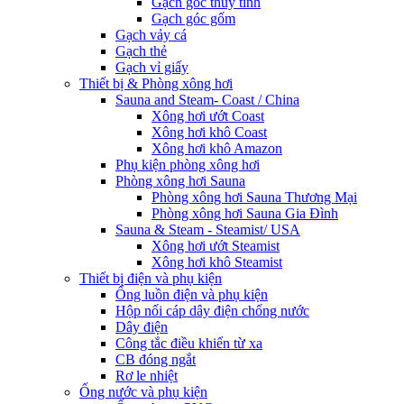
Gạch góc thủy tinh
Gạch góc gốm
Gạch vảy cá
Gạch thẻ
Gạch vỉ giấy
Thiết bị & Phòng xông hơi
Sauna and Steam- Coast / China
Xông hơi ướt Coast
Xông hơi khô Coast
Xông hơi khô Amazon
Phụ kiện phòng xông hơi
Phòng xông hơi Sauna
Phòng xông hơi Sauna Thương Mại
Phòng xông hơi Sauna Gia Đình
Sauna & Steam - Steamist/ USA
Xông hơi ướt Steamist
Xông hơi khô Steamist
Thiết bị điện và phụ kiện
Ống luồn điện và phụ kiện
Hộp nối cáp dây điện chống nước
Dây điện
Công tắc điều khiển từ xa
CB đóng ngắt
Rơ le nhiệt
Ống nước và phụ kiện