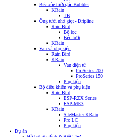
Béc xòe tưới góc Bubbler
KRain
TB
Ống tưới nhỏ giọt - Dripline
Rain Bird
Bộ lọc
Béc tưới
KRain
Van và phụ kiện
Rain Bird
KRain
Van điện từ
ProSeries 200
ProSeries 150
Phụ kiện
Bộ điều khiển và phụ kiện
Rain Bird
ESP-RZX Series
ESP-ME3
KRain
SiteMaster KRain
Pro LC
Phụ kiện
Dự án
Hồ bơi gia đình & Biệt Thự