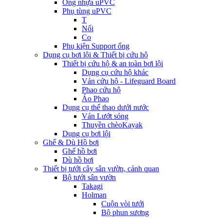
Ống nhựa uPVC
Phụ tùng uPVC
T
Nối
Co
Phụ kiện Support ống
Dụng cụ bơi lội & Thiết bị cứu hộ
Thiết bị cứu hộ & an toàn bơi lội
Dụng cụ cứu hộ khác
Ván cứu hộ - Lifeguard Board
Phao cứu hộ
Áo Phao
Dụng cụ thể thao dưới nước
Ván Lướt sóng
Thuyền chèoKayak
Dụng cụ bơi lội
Ghế & Dù Hồ bơi
Ghế hồ bơi
Dù hồ bơi
Thiết bị tưới cây sân vườn, cảnh quan
Bộ tưới sân vườn
Takagi
Holman
Cuộn vòi tưới
Bộ phun sương