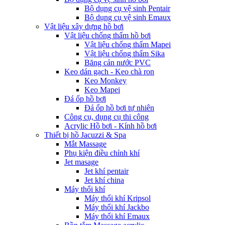
Bộ dụng cụ vệ sinh Pentair
Bộ dụng cụ vệ sinh Emaux
Vật liệu xây dựng hồ bơi
Vật liệu chống thấm hồ bơi
Vật liệu chống thấm Mapei
Vật liệu chống thấm Sika
Băng cản nước PVC
Keo dán gạch - Keo chà ron
Keo Monkey
Keo Mapei
Đá ốp hồ bơi
Đá ốp hồ bơi tự nhiên
Công cụ, dụng cụ thi công
Acrylic Hồ bơi - Kính hồ bơi
Thiết bị hồ Jacuzzi & Spa
Mắt Massage
Phụ kiện điều chỉnh khí
Jet masage
Jet khí pentair
Jet khí china
Máy thổi khí
Máy thổi khí Kripsol
Máy thổi khí Jackbo
Máy thổi khí Emaux