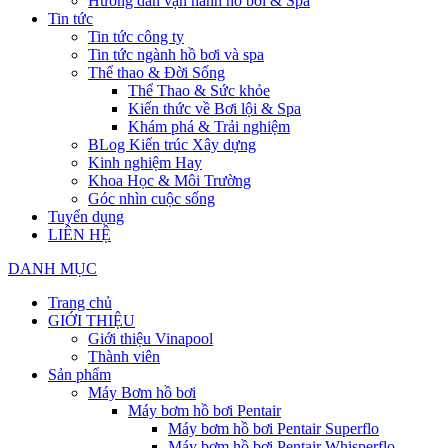
Hướng dẫn vận hành hồ bơi & Spa
Tin tức
Tin tức công ty
Tin tức ngành hồ bơi và spa
Thể thao & Đời Sống
Thể Thao & Sức khỏe
Kiến thức về Bơi lội & Spa
Khám phá & Trải nghiệm
BLog Kiến trúc Xây dựng
Kinh nghiệm Hay
Khoa Học & Môi Trường
Góc nhìn cuộc sống
Tuyển dụng
LIÊN HỆ
DANH MỤC
Trang chủ
GIỚI THIỆU
Giới thiệu Vinapool
Thành viên
Sản phẩm
Máy Bơm hồ bơi
Máy bơm hồ bơi Pentair
Máy bơm hồ bơi Pentair Superflo
Máy bơm hồ bơi Pentair Whisperflo