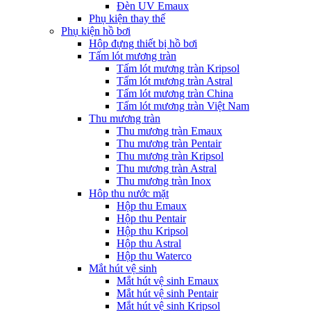
Đèn UV Emaux
Phụ kiện thay thế
Phụ kiện hồ bơi
Hộp đựng thiết bị hồ bơi
Tấm lót mương tràn
Tấm lót mương tràn Kripsol
Tấm lót mương tràn Astral
Tấm lót mương tràn China
Tấm lót mương tràn Việt Nam
Thu mương tràn
Thu mương tràn Emaux
Thu mương tràn Pentair
Thu mương tràn Kripsol
Thu mương tràn Astral
Thu mương tràn Inox
Hôp thu nước mặt
Hộp thu Emaux
Hộp thu Pentair
Hộp thu Kripsol
Hộp thu Astral
Hộp thu Waterco
Mắt hút vệ sinh
Mắt hút vệ sinh Emaux
Mắt hút vệ sinh Pentair
Mắt hút vệ sinh Kripsol