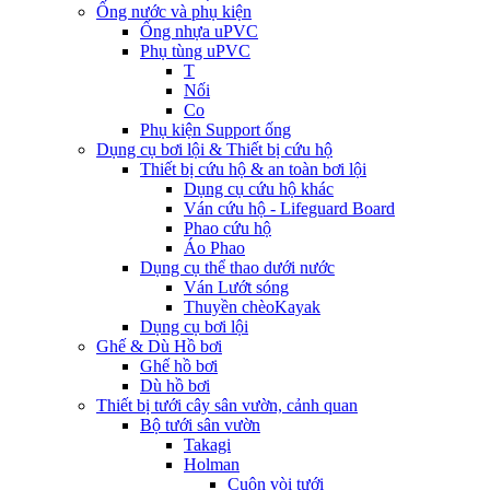
Ống nước và phụ kiện
Ống nhựa uPVC
Phụ tùng uPVC
T
Nối
Co
Phụ kiện Support ống
Dụng cụ bơi lội & Thiết bị cứu hộ
Thiết bị cứu hộ & an toàn bơi lội
Dụng cụ cứu hộ khác
Ván cứu hộ - Lifeguard Board
Phao cứu hộ
Áo Phao
Dụng cụ thể thao dưới nước
Ván Lướt sóng
Thuyền chèoKayak
Dụng cụ bơi lội
Ghế & Dù Hồ bơi
Ghế hồ bơi
Dù hồ bơi
Thiết bị tưới cây sân vườn, cảnh quan
Bộ tưới sân vườn
Takagi
Holman
Cuộn vòi tưới