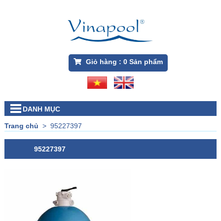
Giỏ hàng :
0
Sản phẩm
DANH MỤC
Trang chủ
>
95227397
95227397