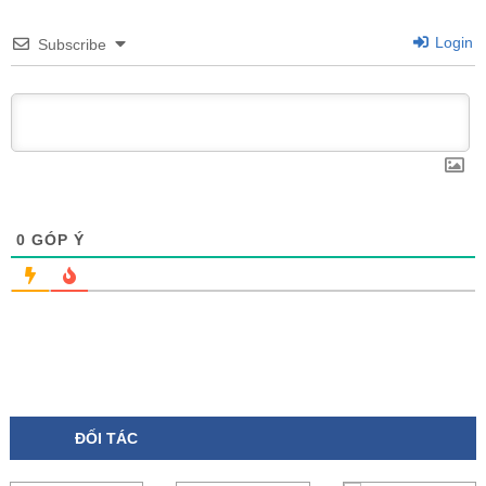
Login
Subscribe
0
GÓP Ý
ĐỐI TÁC