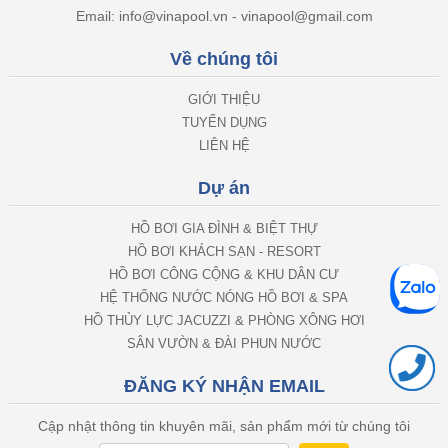
Email: info@vinapool.vn - vinapool@gmail.com
Về chúng tôi
GIỚI THIỆU
TUYỂN DỤNG
LIÊN HỆ
Dự án
HỒ BƠI GIA ĐÌNH & BIỆT THỰ
HỒ BƠI KHÁCH SẠN - RESORT
HỒ BƠI CÔNG CỘNG & KHU DÂN CƯ
HỆ THỐNG NƯỚC NÓNG HỒ BƠI & SPA
HỒ THỦY LỰC JACUZZI & PHÒNG XÔNG HƠI
SÂN VƯỜN & ĐÀI PHUN NƯỚC
ĐĂNG KÝ NHẬN EMAIL
Cập nhật thông tin khuyên mãi, sản phẩm mới từ chúng tôi