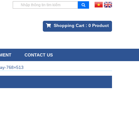
Shopping Cart :
0
Product
MENT
CONTACT US
hay-768×513