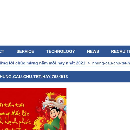
CT
SERVICE
TECHNOLOGY
NEWS
RECRUIT
hững lời chúc mừng năm mới hay nhất 2021
>
nhung-cau-chu-tet-
HUNG-CAU-CHU-TET-HAY-768×513