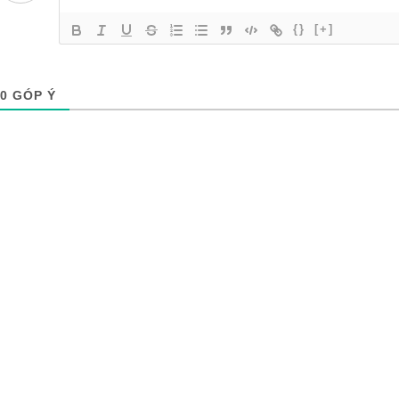
{}
[+]
0
GÓP Ý