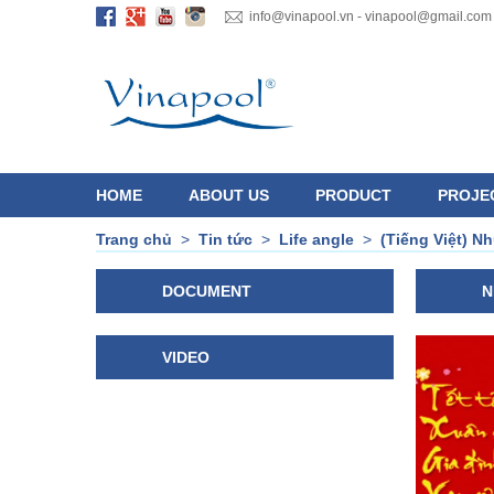
info@vinapool.vn - vinapool@gmail.com
HOME
ABOUT US
PRODUCT
PROJE
Trang chủ
>
Tin tức
>
Life angle
>
(Tiếng Việt) N
DOCUMENT
N
VIDEO