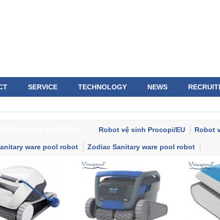
CT
SERVICE
TECHNOLOGY
NEWS
RECRUIT
Sanitary ware pool robot
Robot vệ sinh Procopi/EU
Robot v
Sanitary ware pool robot
Zodiac Sanitary ware pool robot