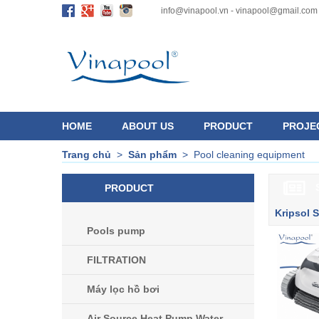
info@vinapool.vn - vinapool@gmail.com
HOME
ABOUT US
PRODUCT
PROJE
Trang chủ
>
Sản phẩm
>
Pool cleaning equipment
PRODUCT
Kripsol 
Pools pump
FILTRATION
Máy lọc hồ bơi
Air Source Heat Pump Water