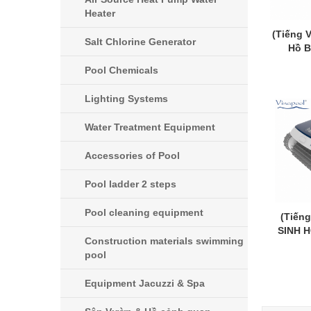
Heater
(Tiếng V
Salt Chlorine Generator
Hồ B
Pool Chemicals
Lighting Systems
Water Treatment Equipment
Accessories of Pool
Pool ladder 2 steps
Pool cleaning equipment
(Tiến
SINH 
Construction materials swimming
pool
Equipment Jacuzzi & Spa