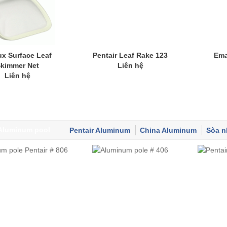
x Surface Leaf
Pentair Leaf Rake 123
Ema
kimmer Net
Liên hệ
Liên hệ
Aluminum pool
Pentair Aluminum
China Aluminum
Sòa n