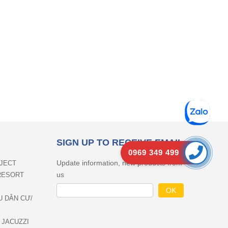
SIGN UP TO RECEIVE EMAIL
0969 349 499
Update information, new products from
OJECT
us
RESORT
U DÂN CƯ/
 JACUZZI