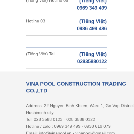
(Tiếng Việt) Hotline 05
(Tiếng Việt)
0969 349 499
Hotline 03
(Tiếng Việt)
0986 499 486
(Tiếng Việt) Tel
(Tiếng Việt)
02835880122
VINA POOL CONSTRUCTION TRADING
CO.,LTD
Address: 22 Nguyen Binh Khiem, Ward 1, Go Vap District
Hochiminh city
Tel: 028 3588 0123 - 028 3588 0122
Hotline / zalo : 0969 349 499 - 0938 619 079
Email: info@vinapool.vn - vinapool@gmail.com