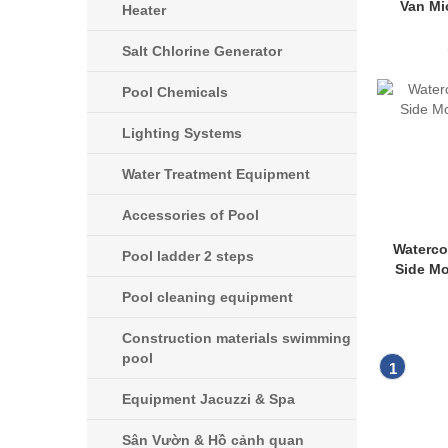
Van Mi
Heater
Salt Chlorine Generator
Pool Chemicals
Lighting Systems
Water Treatment Equipment
Accessories of Pool
Waterco 
Pool ladder 2 steps
Side Mo
Pool cleaning equipment
Construction materials swimming
pool
1
Equipment Jacuzzi & Spa
Sân Vườn & Hồ cảnh quan