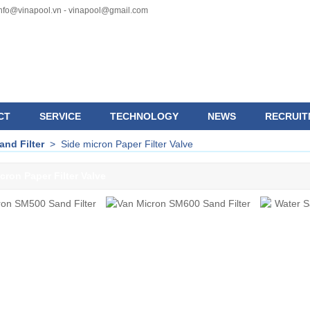
nfo@vinapool.vn - vinapool@gmail.com
CT
SERVICE
TECHNOLOGY
NEWS
RECRUIT
and Filter
>
Side micron Paper Filter Valve
cron Paper Filter Valve