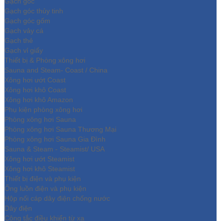
Gạch góc
Gạch góc thủy tinh
Gạch góc gốm
Gạch vảy cá
Gạch thẻ
Gạch vỉ giấy
Thiết bị & Phòng xông hơi
Sauna and Steam- Coast / China
Xông hơi ướt Coast
Xông hơi khô Coast
Xông hơi khô Amazon
Phụ kiện phòng xông hơi
Phòng xông hơi Sauna
Phòng xông hơi Sauna Thương Mại
Phòng xông hơi Sauna Gia Đình
Sauna & Steam - Steamist/ USA
Xông hơi ướt Steamist
Xông hơi khô Steamist
Thiết bị điện và phụ kiện
Ống luồn điện và phụ kiện
Hộp nối cáp dây điện chống nước
Dây điện
Công tắc điều khiển từ xa