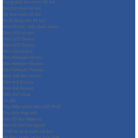
Dung dịch thử nước hồ bơi
Bút thử muối hồ bơi
Bộ test nước hồ bơi
Muối dùng cho hồ bơi
Đèn hồ bơi - Đèn dưới nước
Đèn LED hồ bơi
Đèn LED Emaux
Đèn LED Pentair
Đèn LED Astral
Đèn Halogen hồ bơi
Đèn Halogen Emaux
Đèn Halogen Pentair
Biến thế đèn hồ bơi
Biến thế Emaux
Biến thế Kripsol
Biến thế china
Vỏ đèn
Hộp điều khiển đèn LED RGB
Phụ kiện thay thế
Đèn hồ bơi Waterco
Đèn hồ Bơi Astralpool
Thiết bị xử lý nước hồ bơi
Bộ điều khiển châm hóa chất