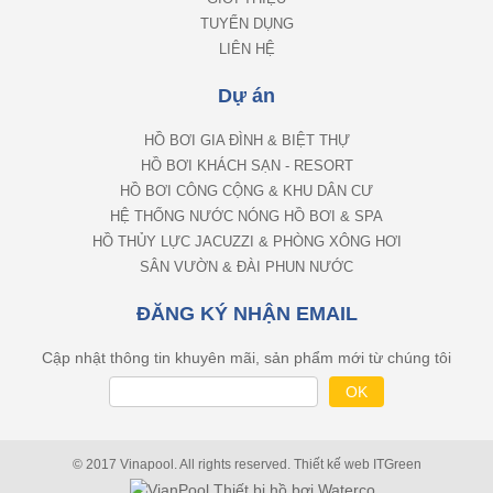
TUYỂN DỤNG
LIÊN HỆ
Dự án
HỒ BƠI GIA ĐÌNH & BIỆT THỰ
HỒ BƠI KHÁCH SẠN - RESORT
HỒ BƠI CÔNG CỘNG & KHU DÂN CƯ
HỆ THỐNG NƯỚC NÓNG HỒ BƠI & SPA
HỒ THỦY LỰC JACUZZI & PHÒNG XÔNG HƠI
SÂN VƯỜN & ĐÀI PHUN NƯỚC
ĐĂNG KÝ NHẬN EMAIL
Cập nhật thông tin khuyên mãi, sản phẩm mới từ chúng tôi
© 2017 Vinapool. All rights reserved.
Thiết kế web
ITGreen