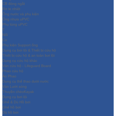
CB đóng ngắt
Rơ le nhiệt
Ống nước và phụ kiện
Ống nhựa uPVC
Phụ tùng uPVC
T
Nối
Co
Phụ kiện Support ống
Dụng cụ bơi lội & Thiết bị cứu hộ
Thiết bị cứu hộ & an toàn bơi lội
Dụng cụ cứu hộ khác
Ván cứu hộ - Lifeguard Board
Phao cứu hộ
Áo Phao
Dụng cụ thể thao dưới nước
Ván Lướt sóng
Thuyền chèoKayak
Dụng cụ bơi lội
Ghế & Dù Hồ bơi
Ghế hồ bơi
Dù hồ bơi