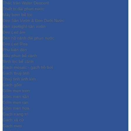
Thác tràn Water Descent
Thiết bị đài phun nước
Máy bơm bể lọc
Đèn Sân Vườn & Đèn Dưới Nước
Đèn spotlight sân vườn
Đèn Led âm
Đèn hồ cảnh đài phun nước
Đèn Led Rise
Phụ kiện đèn
Đầu phun bể cảnh
Bình lọc bể cảnh
Gạch mosaic - gạch hồ bơi
Gạch thuỷ tinh
Thuỷ tinh ánh kim
Gạch gốm
Gốm men trơn
Gốm men sần
Gốm men rạn
Gốm men hoa
Gạch trang trí
Gạch xà cừ
Gạch men