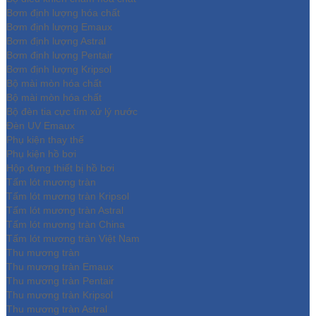
Bơm định lượng hóa chất
Bơm định lượng Emaux
Bơm định lượng Astral
Bơm định lượng Pentair
Bơm định lượng Kripsol
Bộ mài mòn hóa chất
Bộ mài mòn hóa chất
Bộ đèn tia cực tím xử lý nước
Đèn UV Emaux
Phụ kiện thay thế
Phụ kiện hồ bơi
Hộp đựng thiết bị hồ bơi
Tấm lót mương tràn
Tấm lót mương tràn Kripsol
Tấm lót mương tràn Astral
Tấm lót mương tràn China
Tấm lót mương tràn Việt Nam
Thu mương tràn
Thu mương tràn Emaux
Thu mương tràn Pentair
Thu mương tràn Kripsol
Thu mương tràn Astral