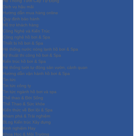
Hệ Thống Tưới Cây Tự Động
Dịch vụ hậu mãi
Hướng dẫn mua hàng online
Quy định bảo hành
Hỗ trợ khách hàng
Công Nghệ và Kiến Trúc
Công nghệ hồ bơi & Spa
Thiết bị hồ bơi & Spa
Hệ thống nước nóng lạnh hồ bơi & Spa
Kỹ thuật thi công hồ bơi & Spa
Kiến trúc hồ bơi & Spa
Hệ thống tưới tự động sân vườn, cảnh quan
Hướng dẫn vận hành hồ bơi & Spa
Tin tức
Tin tức công ty
Tin tức ngành hồ bơi và spa
Thể thao & Đời Sống
Thể Thao & Sức khỏe
Kiến thức về Bơi lội & Spa
Khám phá & Trải nghiệm
BLog Kiến trúc Xây dựng
Kinh nghiệm Hay
Khoa Học & Môi Trường