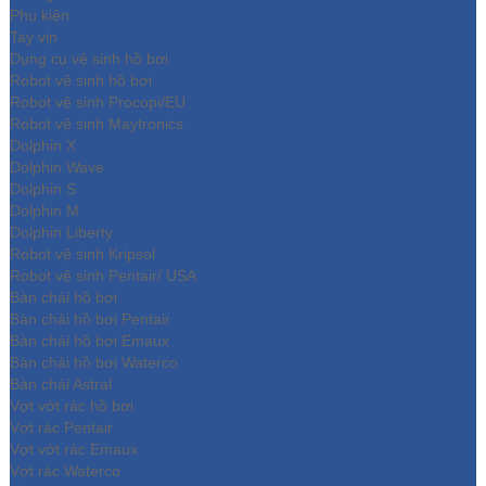
Phụ kiện
Tay vịn
Dụng cụ vệ sinh hồ bơi
Robot vệ sinh hồ bơi
Robot vệ sinh Procopi/EU
Robot vệ sinh Maytronics
Dolphin X
Dolphin Wave
Dolphin S
Dolphin M
Dolphin Liberty
Robot vệ sinh Kripsol
Robot vệ sinh Pentair/ USA
Bàn chải hồ bơi
Bàn chải hồ bơi Pentair
Bàn chải hồ bơi Emaux
Bàn chải hồ bơi Waterco
Bàn chải Astral
Vợt vớt rác hồ bơi
Vợt rác Pentair
Vợt vớt rác Emaux
Vợt rác Waterco