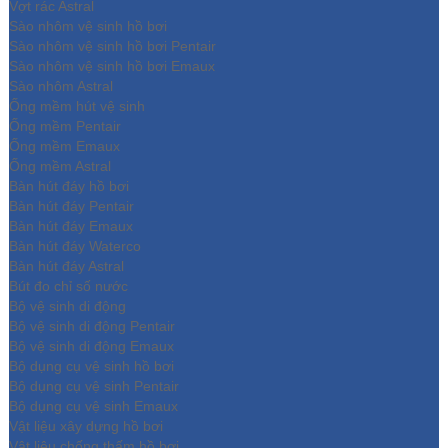
Vợt rác Astral
Sào nhôm vệ sinh hồ bơi
Sào nhôm vệ sinh hồ bơi Pentair
Sào nhôm vệ sinh hồ bơi Emaux
Sào nhôm Astral
Ống mềm hút vệ sinh
Ống mềm Pentair
Ống mềm Emaux
Ống mềm Astral
Bàn hút đáy hồ bơi
Bàn hút đáy Pentair
Bàn hút đáy Emaux
Bàn hút đáy Waterco
Bàn hút đáy Astral
Bút đo chỉ số nước
Bộ vệ sinh di động
Bộ vệ sinh di động Pentair
Bộ vệ sinh di động Emaux
Bộ dụng cụ vệ sinh hồ bơi
Bộ dụng cụ vệ sinh Pentair
Bộ dụng cụ vệ sinh Emaux
Vật liệu xây dựng hồ bơi
Vật liệu chống thấm hồ bơi