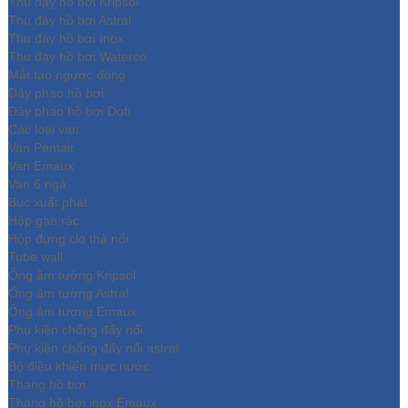
Thu đáy hồ bơi Kripsol
Thu đáy hồ bơi Astral
Thu đáy hồ bơi Inox
Thu đáy hồ bơi Waterco
Mắt tạo ngược dòng
Dây phao hồ bơi
Dây phao hồ bơi Dofi
Các loại van
Van Pentair
Van Emaux
Van 6 ngả
Bục xuất phát
Hộp gạn rác
Hộp đựng clo thả nổi
Tube wall
Ống âm tường Kripsol
Ống âm tường Astral
Ống âm tương Emaux
Phụ kiện chống đẩy nổi
Phụ kiện chống đẩy nổi astral
Bộ điều khiển mực nước
Thang hồ bơi
Thang hồ bơi inox Emaux