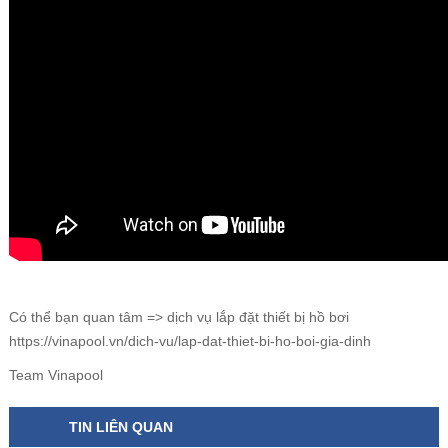
Có thể bạn quan tâm => dịch vụ lắp đặt thiết bị hồ bơi
h
ttps://vinapool.vn/dich-vu/lap-dat-thiet-bi-ho-boi-gia-dinh
Team Vinapool
TIN LIÊN QUAN