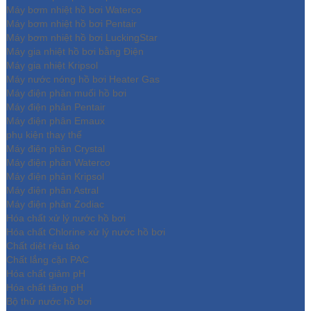
Máy bơm nhiệt hồ bơi Waterco
Máy bơm nhiệt hồ bơi Pentair
Máy bơm nhiệt hồ bơi LuckingStar
Máy gia nhiệt hồ bơi bằng Điện
Máy gia nhiệt Kripsol
Máy nước nóng hồ bơi Heater Gas
Máy điện phân muối hồ bơi
Máy điện phân Pentair
Máy điện phân Emaux
phụ kiện thay thế
Máy điện phân Crystal
Máy điện phân Waterco
Máy điện phân Kripsol
Máy điện phân Astral
Máy điện phân Zodiac
Hóa chất xử lý nước hồ bơi
Hóa chất Chlorine xử lý nước hồ bơi
Chất diệt rêu tảo
Chất lắng cặn PAC
Hóa chất giảm pH
Hóa chất tăng pH
Bộ thử nước hồ bơi