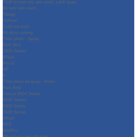
Thiết bị tưới cây sân vườn, cảnh quan
Bộ tưới sân vườn
Takagi
Holman
Cuộn vòi tưới
Bộ phun sương
Thân phun - Spray
Rain Bird
1800 Series
KRain
Pro-S
NP
K
Thân phun tia quay - Rotor
Rain Bird
Falcon 6504 Series
8005 Series
5000 Series
3500 Series
KRain
RPS
MiniPro
Đầu phun xòe - Nozzle