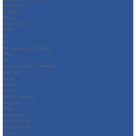
Rain Bird
R-VAN
KRain
Rotary Series
KVF
KV
FN
Béc xòe tưới góc Bubbler
KRain
TB
Ống tưới nhỏ giọt - Dripline
Rain Bird
Bộ lọc
Béc tưới
KRain
Van và phụ kiện
Rain Bird
KRain
Van điện từ
ProSeries 200
ProSeries 150
Phụ kiện