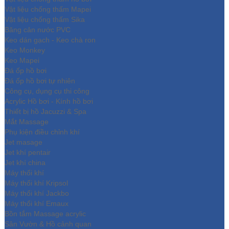
Vật liệu chống thấm Mapei
Vật liệu chống thấm Sika
Băng cản nước PVC
Keo dán gạch - Keo chà ron
Keo Monkey
Keo Mapei
Đá ốp hồ bơi
Đá ốp hồ bơi tự nhiên
Công cụ, dụng cụ thi công
Acrylic Hồ bơi - Kính hồ bơi
Thiết bị hồ Jacuzzi & Spa
Mắt Massage
Phụ kiện điều chỉnh khí
Jet masage
Jet khí pentair
Jet khí china
Máy thổi khí
Máy thổi khí Kripsol
Máy thổi khí Jackbo
Máy thổi khí Emaux
Bồn tắm Massage acrylic
Sân Vườn & Hồ cảnh quan