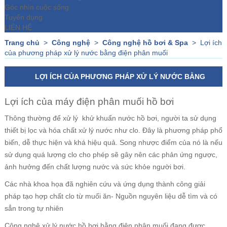
Góc nhìn cuộc sống
Tuyển dụng
LIÊN HỆ
Trang chủ
>
Công nghệ
>
Công nghệ hồ bơi & Spa
>
Lợi ích
của phương pháp xử lý nước bằng điện phân muối
LỢI ÍCH CỦA PHƯƠNG PHÁP XỬ LÝ NƯỚC BẰNG
ĐIỆN PHÂN MUỐI
Lợi ích của máy điện phân muối hồ bơi
Thông thường để xử lý khử khuẩn nước hồ bơi, người ta sử dụng
thiết bị lọc và hóa chất xử lý nước như clo. Đây là phương pháp phổ
biến, dễ thực hiện và khá hiệu quả. Song nhược điểm của nó là nếu
sử dụng quá lượng clo cho phép sẽ gây nên các phản ứng ngược,
ảnh hưởng đến chất lượng nước và sức khỏe người bơi.
Các nhà khoa họa đã nghiên cứu và ứng dụng thành công giải
pháp tạo hợp chất clo từ muối ăn- Nguồn nguyên liệu dễ tìm và có
sẳn trong tự nhiên
Công nghệ xử lý nước hồ bơi bằng điện phân muối đang được