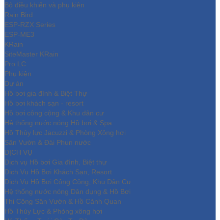
Bộ điều khiển và phụ kiện
Rain Bird
ESP-RZX Series
ESP-ME3
KRain
SiteMaster KRain
Pro LC
Phụ kiện
Dự án
Hồ bơi gia đình & Biệt Thự
Hồ bơi khách sạn - resort
Hồ bơi công cộng & Khu dân cư
Hệ thống nước nóng Hồ bơi & Spa
Hồ Thủy lực Jacuzzi & Phòng Xông hơi
Sân Vườn & Đài Phun nước
DỊCH VỤ
Dịch vụ Hồ bơi Gia đình, Biệt thự
Dịch Vụ Hồ Bơi Khách Sạn, Resort
Dịch Vụ Hồ Bơi Công Cộng, Khu Dân Cư
Hệ thống nước nóng Dân dụng & Hồ Bơi
Thi Công Sân Vườn & Hồ Cảnh Quan
Hồ Thủy Lực & Phòng xông hơi