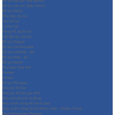
Bộ lọc cát van Top Micron
Bộ lọc cát van Side micron
Bộ lọc Astral
Phụ kiện bộ lọc
Van bộ lọc
Lõi lọc vải
Đồng hồ áp bộ lọc
Vật liệu lọc hồ bơi
Bộ lọc Kripsol
Bộ lọc cát Granada
Bộ lọc cát Artik - akt
Bộ lọc Artik - ak
Bộ lọc Astral
Phụ kiện thay thế
Pentair
Emaux
Bộ lọc Peraqua
Máy lọc hồ bơi
Máy lọc hồ bơi gia đình
Máy hút vệ sinh di động
Máy nước nóng hồ bơi & Spa
Máy nước nóng hồ bơi Bơm nhiệt - Heater Pump
Pool Heat pump Procopi