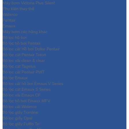
Máy bơm Victoria Plus Silent
Phụ kiện thay thế
Waterco
Pentair
Emaux
Máy bơm các hãng khác
Bộ lọc hồ bơi
Bộ lọc hồ bơi Pentair
Bộ lọc cát Hồ bơi Dollar Pentair
Bộ lọc cát Pentair Triton
Bộ lọc vải clean & clear
Bộ lọc cát Tagelus
Bộ lọc cát Pentair PWT
Bộ lọc Emaux
Bộ lọc cát hồ bơi Emaux V Series
Bộ lọc cát Emaux S Series
Bộ lọc vải Emaux CF
Bô lọc hồ bơi Emaux MFV
Bộ lọc cát Waterco
Bộ lọc giấy Trimline
Bộ lọc giấy Opal
Bộ lọc giấy Fulflo Tri