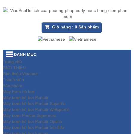
Giỏ hàng :
0
Sản phẩm
DANH MỤC
Trang chủ
GIỚI THIỆU
Giới thiệu Vinapool
Thành viên
Sản phẩm
Máy Bơm hồ bơi
Máy bơm hồ bơi Pentair
Máy bơm hồ bơi Pentair Superflo
Máy bơm hồ bơi Pentair Whisperflo
Máy bơm Pentair Supermax
Máy bơm hồ bơi Pentair Optiflo
Máy bơm hồ bơi Pentair Intelliflo
Máy bơm hồ bơi Emaux