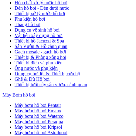
Hóa chất xử lý nước hồ bơi
Đèn hồ bơi - Đèn dưới nước
Thiết bị xử lý nước hồ bơi
Phụ kiện hồ bơi
Thang hồ bơi
Dụng cụ vệ sinh hồ bơi
Vật liệu xây dựng hồ bơi
Thiết bị hồ Jacuzzi & Spa
Sân Vườn & Hồ cảnh quan
Gạch mosaic - gạch hồ bơi
Thiết bị & Phòng xông hơi
Thiết bị điện và phụ kiện
Ống nước và phụ kiện
Dụng cụ bơi lội & Thiết bị cứu hộ
Ghế & Dù Hồ bơi
Thiết bị tưới cây sân vườn, cảnh quan
Máy Bơm hồ bơi
Máy bơm hồ bơi Pentair
Máy bơm hồ bơi Emaux
Máy bơm hồ bơi Waterco
Máy bơm hồ bơi Peraqua
Máy bơm hồ bơi Kripsol
Máy bơm hồ bơi Astralpool