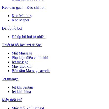
Keo dán gạch - Keo chà ron
Keo Monkey
Keo Mapei
Đá ốp hồ bơi
Đá ốp hồ bơi tự nhiên
Thiết bị hồ Jacuzzi & Spa
Mắt Massage
Phụ kiện điều chỉnh khí
Jet masage
Máy thổi khí
Bồn tắm Massage acrylic
Jet masage
Jet khí pentair
Jet khí china
Máy thổi khí
Máy thổi khí Kripsol