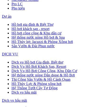
Pro LC
Phụ kiện
Dự án
Hồ bơi gia đình & Biệt Thự
Hồ bơi khách sạn - resort
Hồ bơi công cộng & Khu dân cư
Hệ thống nước nóng Hồ bơi & Spa
Hồ Thủy lực Jacuzzi & Phòng Xông hơi
Sân Vườn & Đài Phun nước
DỊCH VỤ
Dịch vụ Hồ bơi Gia đình, Biệt thự
Dịch Vụ Hồ Bơi Khách Sạn, Resort
Dịch Vụ Hồ Bơi Công Cộng, Khu Dân Cư
Hệ thống nước nóng Dân dụng & Hồ Bơi
Thi Công Sân Vườn & Hồ Cảnh Quan
Hồ Thủy Lực & Phòng xông hơi
Hệ Thống Tưới Cây Tự Động
Dịch vụ hậu mãi
Dịch vụ hậu mãi