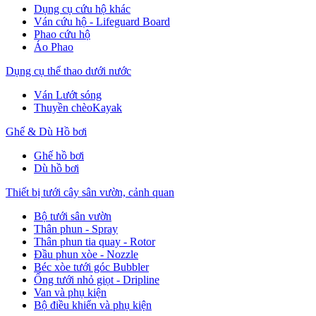
Dụng cụ cứu hộ khác
Ván cứu hộ - Lifeguard Board
Phao cứu hộ
Áo Phao
Dụng cụ thể thao dưới nước
Ván Lướt sóng
Thuyền chèoKayak
Ghế & Dù Hồ bơi
Ghế hồ bơi
Dù hồ bơi
Thiết bị tưới cây sân vườn, cảnh quan
Bộ tưới sân vườn
Thân phun - Spray
Thân phun tia quay - Rotor
Đầu phun xòe - Nozzle
Béc xòe tưới góc Bubbler
Ống tưới nhỏ giọt - Dripline
Van và phụ kiện
Bộ điều khiển và phụ kiện