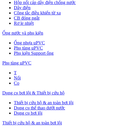
Hộp nối cáp dây điện chống nước
Dây điện
Công tắc điều khiển từ xa
CB đóng ngắt
Rơ le nhiệt
Ống nước và phụ kiện
Ống nhựa uPVC
Phụ tùng uPVC
Phụ kiện Support ống
Phụ tùng uPVC
T
Nối
Co
Dụng cụ bơi lội & Thiết bị cứu hộ
Thiết bị cứu hộ & an toàn bơi lội
Dụng cụ thể thao dưới nước
Dụng cụ bơi lội
Thiết bị cứu hộ & an toàn bơi lội