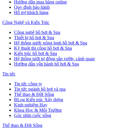
Hướng dẫn mua hàng online
Quy định bảo hành
Hỗ trợ khách hàng
Công Nghệ và Kiến Trúc
Công nghệ hồ bơi & Spa
Thiết bị hồ bơi & Spa
Hệ thống nước nóng lạnh hồ bơi & Spa
Kỹ thuật thi công hồ bơi & Spa
Kiến trúc hồ bơi & Spa
Hệ thống tưới tự động sân vườn, cảnh quan
Hướng dẫn vận hành hồ bơi & Spa
Tin tức
Tin tức công ty
Tin tức ngành hồ bơi và spa
Thể thao & Đời Sống
BLog Kiến trúc Xây dựng
Kinh nghiệm Hay
Khoa Học & Môi Trường
Góc nhìn cuộc sống
Thể thao & Đời Sống