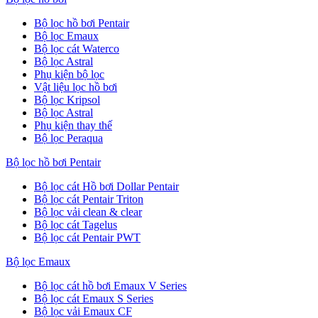
Bộ lọc hồ bơi Pentair
Bộ lọc Emaux
Bộ lọc cát Waterco
Bộ lọc Astral
Phụ kiện bộ lọc
Vật liệu lọc hồ bơi
Bộ lọc Kripsol
Bộ lọc Astral
Phụ kiện thay thế
Bộ lọc Peraqua
Bộ lọc hồ bơi Pentair
Bộ lọc cát Hồ bơi Dollar Pentair
Bộ lọc cát Pentair Triton
Bộ lọc vải clean & clear
Bộ lọc cát Tagelus
Bộ lọc cát Pentair PWT
Bộ lọc Emaux
Bộ lọc cát hồ bơi Emaux V Series
Bộ lọc cát Emaux S Series
Bộ lọc vải Emaux CF