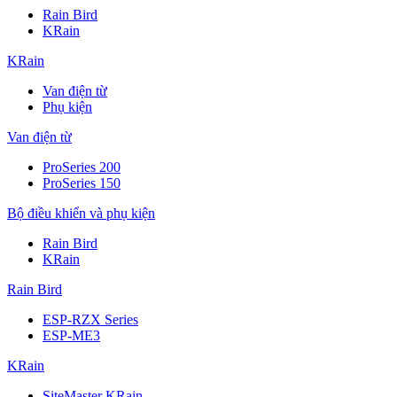
Rain Bird
KRain
KRain
Van điện từ
Phụ kiện
Van điện từ
ProSeries 200
ProSeries 150
Bộ điều khiển và phụ kiện
Rain Bird
KRain
Rain Bird
ESP-RZX Series
ESP-ME3
KRain
SiteMaster KRain