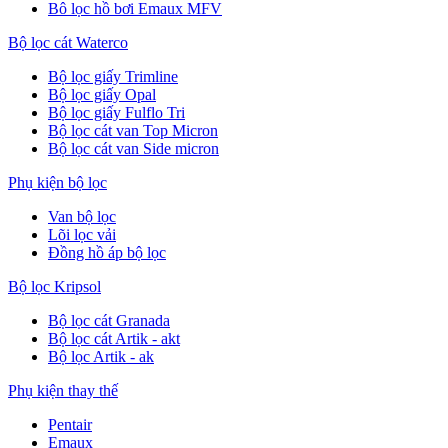
Bô lọc hồ bơi Emaux MFV
Bộ lọc cát Waterco
Bộ lọc giấy Trimline
Bộ lọc giấy Opal
Bộ lọc giấy Fulflo Tri
Bộ lọc cát van Top Micron
Bộ lọc cát van Side micron
Phụ kiện bộ lọc
Van bộ lọc
Lõi lọc vải
Đồng hồ áp bộ lọc
Bộ lọc Kripsol
Bộ lọc cát Granada
Bộ lọc cát Artik - akt
Bộ lọc Artik - ak
Phụ kiện thay thế
Pentair
Emaux