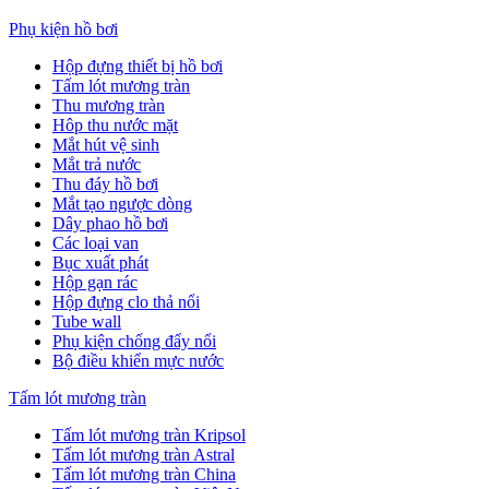
Phụ kiện hồ bơi
Hộp đựng thiết bị hồ bơi
Tấm lót mương tràn
Thu mương tràn
Hôp thu nước mặt
Mắt hút vệ sinh
Mắt trả nước
Thu đáy hồ bơi
Mắt tạo ngược dòng
Dây phao hồ bơi
Các loại van
Bục xuất phát
Hộp gạn rác
Hộp đựng clo thả nổi
Tube wall
Phụ kiện chống đẩy nổi
Bộ điều khiển mực nước
Tấm lót mương tràn
Tấm lót mương tràn Kripsol
Tấm lót mương tràn Astral
Tấm lót mương tràn China