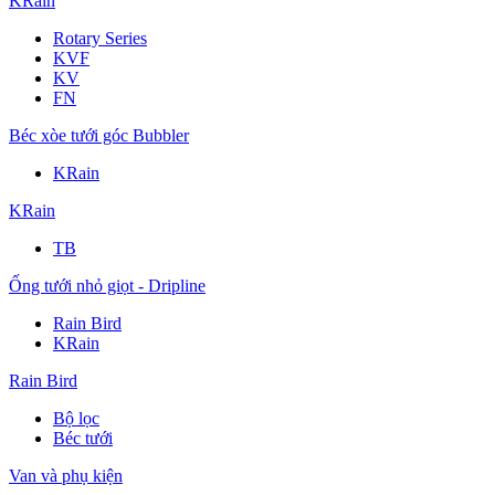
KRain
Rotary Series
KVF
KV
FN
Béc xòe tưới góc Bubbler
KRain
KRain
TB
Ống tưới nhỏ giọt - Dripline
Rain Bird
KRain
Rain Bird
Bộ lọc
Béc tưới
Van và phụ kiện