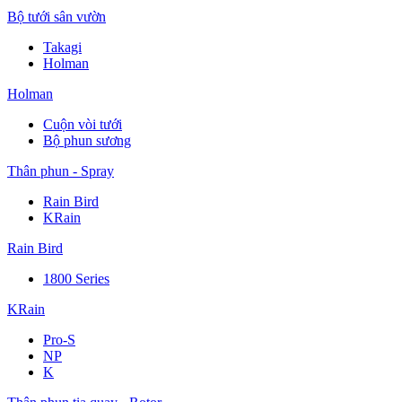
Bộ tưới sân vườn
Takagi
Holman
Holman
Cuộn vòi tưới
Bộ phun sương
Thân phun - Spray
Rain Bird
KRain
Rain Bird
1800 Series
KRain
Pro-S
NP
K