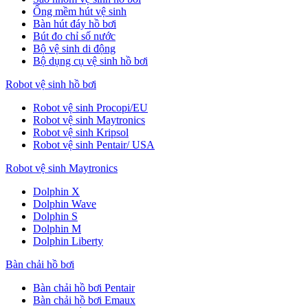
Ống mềm hút vệ sinh
Bàn hút đáy hồ bơi
Bút đo chỉ số nước
Bộ vệ sinh di động
Bộ dụng cụ vệ sinh hồ bơi
Robot vệ sinh hồ bơi
Robot vệ sinh Procopi/EU
Robot vệ sinh Maytronics
Robot vệ sinh Kripsol
Robot vệ sinh Pentair/ USA
Robot vệ sinh Maytronics
Dolphin X
Dolphin Wave
Dolphin S
Dolphin M
Dolphin Liberty
Bàn chải hồ bơi
Bàn chải hồ bơi Pentair
Bàn chải hồ bơi Emaux