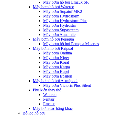
Máy bơm hồ bơi Emaux SR
Máy bơm hồ bơi Waterco
Máy bơm Supatuf MK2
Máy bơm Hydrostorm
Máy bơm Hydrostorm Plus
Máy bơm Hydrostar
Máy bơm Supastream
Máy bơm Aquamite
Máy bơm hồ bơi Peraqua
Máy bơm hồ bơi Peraqua M series
Máy bơm hồ bơi Kripsol
Máy bơm Ondina
Máy bơm Niger
Máy bơm Koral
Máy bơm Karpa
Máy bơm Kapri
Máy bơm Epsilon
Máy bơm hồ bơi Astralpool
Máy bơm Victoria Plus Silent
Phụ kiện thay thế
Waterco
Pentair
Emaux
Máy bơm các hãng khác
Bộ lọc hồ bơi