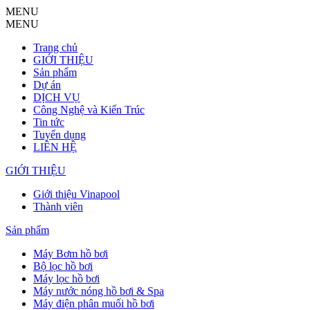
MENU
MENU
Trang chủ
GIỚI THIỆU
Sản phẩm
Dự án
DỊCH VỤ
Công Nghệ và Kiến Trúc
Tin tức
Tuyển dụng
LIÊN HỆ
GIỚI THIỆU
Giới thiệu Vinapool
Thành viên
Sản phẩm
Máy Bơm hồ bơi
Bộ lọc hồ bơi
Máy lọc hồ bơi
Máy nước nóng hồ bơi & Spa
Máy điện phân muối hồ bơi