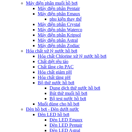
Máy điện phân muối hồ bơi
Máy điện phân Pentair
Máy điện phân Emaux
phụ kiện thay thế
Máy điện phân Crystal
Máy điện phân Waterco
Máy điện phân Kripsol
Máy điện phân Astral
Máy điện phân Zodiac
Hóa chất xử lý nước hồ bơi
Hóa chất Chlorine xử lý nước hồ bơi
Chất diệt rêu tảo
Chất lắng cặn PAC
Hóa chất giảm pH
Hóa chất tăng pH
Bộ thử nước hồ bơi
Dung dịch thử nước hồ bơi
Bút thử muối hồ bơi
Bộ test nước hồ bơi
Muối dùng cho hồ bơi
Đèn hồ bơi - Đèn dưới nước
Đèn LED hồ bơi
Đèn LED Emaux
Đèn LED Pentair
Đèn LED Astral