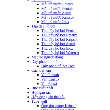
Mắt trả nước Emaux
Mắt trả nước Pentair
Mắt trả nước Astral
Mắt trả nước Kripsol
Mắt trả nước Inox
Thu đáy hồ bơi
Thu đáy hồ bơi Pentair
Thu đáy hồ bơi Emaux
Thu đáy hồ bơi Kripsol
Thu đáy hồ bơi Astral
Thu đáy hồ bơi Inox
Thu đáy hồ bơi Waterco
Mắt tạo ngược dòng
Dây phao hồ bơi
Dây phao hồ bơi Dofi
Các loại van
Van Pentair
Van Emaux
Van 6 ngả
Bục xuất phát
Hộp gạn rác
Hộp đựng clo thả nổi
Tube wall
Ống âm tường Kripsol