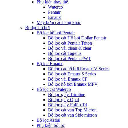
Phụ kiện thay thế
Waterco
Pentair
Emaux
Máy bơm các hãng khác
Bộ lọc hồ bơi
Bộ lọc hồ bơi Pentair
Bộ lọc cát Hồ bơi Dollar Pentair
Bộ lọc cát Pentair Triton
Bộ lọc vải clean & clear
Bộ lọc cát Tagelus
Bộ lọc cát Pentair PWT
Bộ lọc Emaux
Bộ lọc cát hồ bơi Emaux V Series
Bộ lọc cát Emaux S Series
Bộ lọc vải Emaux CF
Bô lọc hồ bơi Emaux MFV
Bộ lọc cát Waterco
Bộ lọc giấy Trimline
Bộ lọc giấy Opal
Bộ lọc giấy Fulflo Tri
Bộ lọc cát van Top Micron
Bộ lọc cát van Side micron
Bộ lọc Astral
Phụ kiện bộ lọc