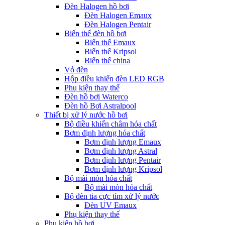
Đèn Halogen hồ bơi
Đèn Halogen Emaux
Đèn Halogen Pentair
Biến thế đèn hồ bơi
Biến thế Emaux
Biến thế Kripsol
Biến thế china
Vỏ đèn
Hộp điều khiển đèn LED RGB
Phụ kiện thay thế
Đèn hồ bơi Waterco
Đèn hồ Bơi Astralpool
Thiết bị xử lý nước hồ bơi
Bộ điều khiển châm hóa chất
Bơm định lượng hóa chất
Bơm định lượng Emaux
Bơm định lượng Astral
Bơm định lượng Pentair
Bơm định lượng Kripsol
Bộ mài mòn hóa chất
Bộ mài mòn hóa chất
Bộ đèn tia cực tím xử lý nước
Đèn UV Emaux
Phụ kiện thay thế
Phụ kiện hồ bơi