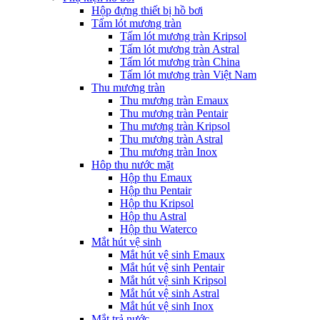
Hộp đựng thiết bị hồ bơi
Tấm lót mương tràn
Tấm lót mương tràn Kripsol
Tấm lót mương tràn Astral
Tấm lót mương tràn China
Tấm lót mương tràn Việt Nam
Thu mương tràn
Thu mương tràn Emaux
Thu mương tràn Pentair
Thu mương tràn Kripsol
Thu mương tràn Astral
Thu mương tràn Inox
Hôp thu nước mặt
Hộp thu Emaux
Hộp thu Pentair
Hộp thu Kripsol
Hộp thu Astral
Hộp thu Waterco
Mắt hút vệ sinh
Mắt hút vệ sinh Emaux
Mắt hút vệ sinh Pentair
Mắt hút vệ sinh Kripsol
Mắt hút vệ sinh Astral
Mắt hút vệ sinh Inox
Mắt trả nước