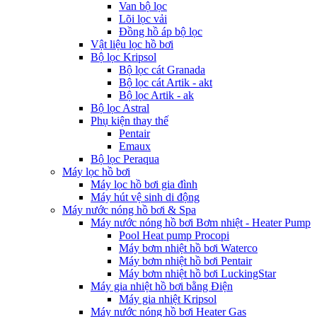
Van bộ lọc
Lõi lọc vải
Đồng hồ áp bộ lọc
Vật liệu lọc hồ bơi
Bộ lọc Kripsol
Bộ lọc cát Granada
Bộ lọc cát Artik - akt
Bộ lọc Artik - ak
Bộ lọc Astral
Phụ kiện thay thế
Pentair
Emaux
Bộ lọc Peraqua
Máy lọc hồ bơi
Máy lọc hồ bơi gia đình
Máy hút vệ sinh di động
Máy nước nóng hồ bơi & Spa
Máy nước nóng hồ bơi Bơm nhiệt - Heater Pump
Pool Heat pump Procopi
Máy bơm nhiệt hồ bơi Waterco
Máy bơm nhiệt hồ bơi Pentair
Máy bơm nhiệt hồ bơi LuckingStar
Máy gia nhiệt hồ bơi bằng Điện
Máy gia nhiệt Kripsol
Máy nước nóng hồ bơi Heater Gas