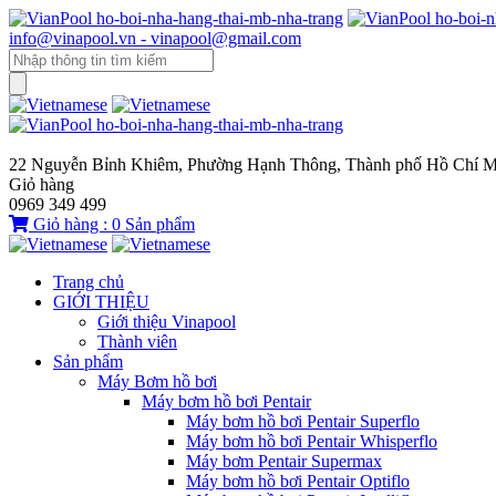
info@vinapool.vn - vinapool@gmail.com
22 Nguyễn Bỉnh Khiêm, Phường Hạnh Thông, Thành phố Hồ Chí M
Giỏ hàng
0969 349 499
Giỏ hàng :
0
Sản phẩm
Trang chủ
GIỚI THIỆU
Giới thiệu Vinapool
Thành viên
Sản phẩm
Máy Bơm hồ bơi
Máy bơm hồ bơi Pentair
Máy bơm hồ bơi Pentair Superflo
Máy bơm hồ bơi Pentair Whisperflo
Máy bơm Pentair Supermax
Máy bơm hồ bơi Pentair Optiflo