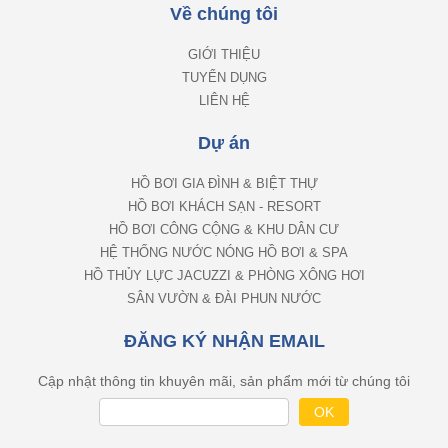
Về chúng tôi
GIỚI THIỆU
TUYỂN DỤNG
LIÊN HỆ
Dự án
HỒ BƠI GIA ĐÌNH & BIỆT THỰ
HỒ BƠI KHÁCH SẠN - RESORT
HỒ BƠI CÔNG CỘNG & KHU DÂN CƯ
HỆ THỐNG NƯỚC NÓNG HỒ BƠI & SPA
HỒ THỦY LỰC JACUZZI & PHÒNG XÔNG HƠI
SÂN VƯỜN & ĐÀI PHUN NƯỚC
ĐĂNG KÝ NHẬN EMAIL
Cập nhật thông tin khuyên mãi, sản phẩm mới từ chúng tôi