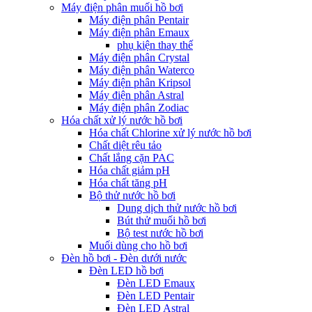
Máy điện phân muối hồ bơi
Máy điện phân Pentair
Máy điện phân Emaux
phụ kiện thay thế
Máy điện phân Crystal
Máy điện phân Waterco
Máy điện phân Kripsol
Máy điện phân Astral
Máy điện phân Zodiac
Hóa chất xử lý nước hồ bơi
Hóa chất Chlorine xử lý nước hồ bơi
Chất diệt rêu tảo
Chất lắng cặn PAC
Hóa chất giảm pH
Hóa chất tăng pH
Bộ thử nước hồ bơi
Dung dịch thử nước hồ bơi
Bút thử muối hồ bơi
Bộ test nước hồ bơi
Muối dùng cho hồ bơi
Đèn hồ bơi - Đèn dưới nước
Đèn LED hồ bơi
Đèn LED Emaux
Đèn LED Pentair
Đèn LED Astral