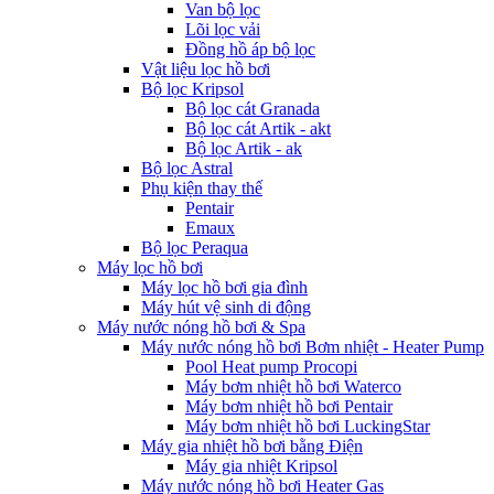
Van bộ lọc
Lõi lọc vải
Đồng hồ áp bộ lọc
Vật liệu lọc hồ bơi
Bộ lọc Kripsol
Bộ lọc cát Granada
Bộ lọc cát Artik - akt
Bộ lọc Artik - ak
Bộ lọc Astral
Phụ kiện thay thế
Pentair
Emaux
Bộ lọc Peraqua
Máy lọc hồ bơi
Máy lọc hồ bơi gia đình
Máy hút vệ sinh di động
Máy nước nóng hồ bơi & Spa
Máy nước nóng hồ bơi Bơm nhiệt - Heater Pump
Pool Heat pump Procopi
Máy bơm nhiệt hồ bơi Waterco
Máy bơm nhiệt hồ bơi Pentair
Máy bơm nhiệt hồ bơi LuckingStar
Máy gia nhiệt hồ bơi bằng Điện
Máy gia nhiệt Kripsol
Máy nước nóng hồ bơi Heater Gas