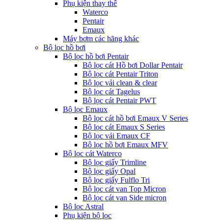
Phụ kiện thay thế
Waterco
Pentair
Emaux
Máy bơm các hãng khác
Bộ lọc hồ bơi
Bộ lọc hồ bơi Pentair
Bộ lọc cát Hồ bơi Dollar Pentair
Bộ lọc cát Pentair Triton
Bộ lọc vải clean & clear
Bộ lọc cát Tagelus
Bộ lọc cát Pentair PWT
Bộ lọc Emaux
Bộ lọc cát hồ bơi Emaux V Series
Bộ lọc cát Emaux S Series
Bộ lọc vải Emaux CF
Bô lọc hồ bơi Emaux MFV
Bộ lọc cát Waterco
Bộ lọc giấy Trimline
Bộ lọc giấy Opal
Bộ lọc giấy Fulflo Tri
Bộ lọc cát van Top Micron
Bộ lọc cát van Side micron
Bộ lọc Astral
Phụ kiện bộ lọc