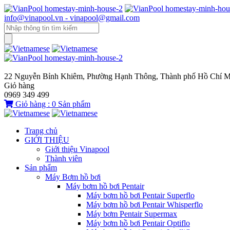
info@vinapool.vn - vinapool@gmail.com
22 Nguyễn Bỉnh Khiêm, Phường Hạnh Thông, Thành phố Hồ Chí M
Giỏ hàng
0969 349 499
Giỏ hàng :
0
Sản phẩm
Trang chủ
GIỚI THIỆU
Giới thiệu Vinapool
Thành viên
Sản phẩm
Máy Bơm hồ bơi
Máy bơm hồ bơi Pentair
Máy bơm hồ bơi Pentair Superflo
Máy bơm hồ bơi Pentair Whisperflo
Máy bơm Pentair Supermax
Máy bơm hồ bơi Pentair Optiflo