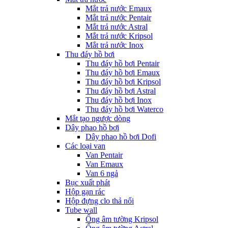
Mắt trả nước Emaux
Mắt trả nước Pentair
Mắt trả nước Astral
Mắt trả nước Kripsol
Mắt trả nước Inox
Thu đáy hồ bơi
Thu đáy hồ bơi Pentair
Thu đáy hồ bơi Emaux
Thu đáy hồ bơi Kripsol
Thu đáy hồ bơi Astral
Thu đáy hồ bơi Inox
Thu đáy hồ bơi Waterco
Mắt tạo ngược dòng
Dây phao hồ bơi
Dây phao hồ bơi Dofi
Các loại van
Van Pentair
Van Emaux
Van 6 ngả
Bục xuất phát
Hộp gạn rác
Hộp đựng clo thả nổi
Tube wall
Ống âm tường Kripsol