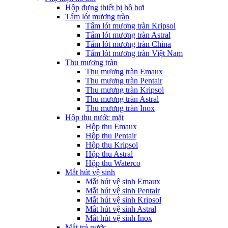
Hộp đựng thiết bị hồ bơi
Tấm lót mương tràn
Tấm lót mương tràn Kripsol
Tấm lót mương tràn Astral
Tấm lót mương tràn China
Tấm lót mương tràn Việt Nam
Thu mương tràn
Thu mương tràn Emaux
Thu mương tràn Pentair
Thu mương tràn Kripsol
Thu mương tràn Astral
Thu mương tràn Inox
Hôp thu nước mặt
Hộp thu Emaux
Hộp thu Pentair
Hộp thu Kripsol
Hộp thu Astral
Hộp thu Waterco
Mắt hút vệ sinh
Mắt hút vệ sinh Emaux
Mắt hút vệ sinh Pentair
Mắt hút vệ sinh Kripsol
Mắt hút vệ sinh Astral
Mắt hút vệ sinh Inox
Mắt trả nước