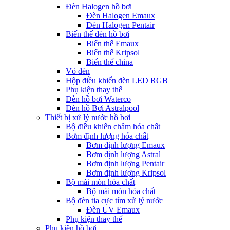
Đèn Halogen hồ bơi
Đèn Halogen Emaux
Đèn Halogen Pentair
Biến thế đèn hồ bơi
Biến thế Emaux
Biến thế Kripsol
Biến thế china
Vỏ đèn
Hộp điều khiển đèn LED RGB
Phụ kiện thay thế
Đèn hồ bơi Waterco
Đèn hồ Bơi Astralpool
Thiết bị xử lý nước hồ bơi
Bộ điều khiển châm hóa chất
Bơm định lượng hóa chất
Bơm định lượng Emaux
Bơm định lượng Astral
Bơm định lượng Pentair
Bơm định lượng Kripsol
Bộ mài mòn hóa chất
Bộ mài mòn hóa chất
Bộ đèn tia cực tím xử lý nước
Đèn UV Emaux
Phụ kiện thay thế
Phụ kiện hồ bơi