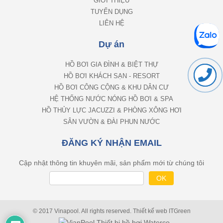
GIỚI THIỆU
TUYỂN DỤNG
LIÊN HỆ
Dự án
HỒ BƠI GIA ĐÌNH & BIỆT THỰ
HỒ BƠI KHÁCH SẠN - RESORT
HỒ BƠI CÔNG CỘNG & KHU DÂN CƯ
HỆ THỐNG NƯỚC NÓNG HỒ BƠI & SPA
HỒ THỦY LỰC JACUZZI & PHÒNG XÔNG HƠI
SÂN VƯỜN & ĐÀI PHUN NƯỚC
ĐĂNG KÝ NHẬN EMAIL
Cập nhật thông tin khuyên mãi, sản phẩm mới từ chúng tôi
© 2017 Vinapool. All rights reserved.
Thiết kế web
ITGreen