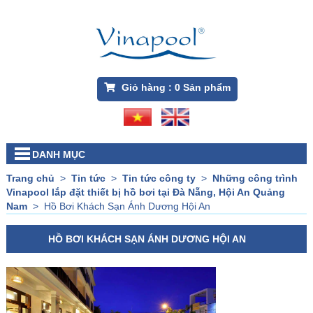
Giỏ hàng :
0
Sản phẩm
DANH MỤC
Trang chủ
>
Tin tức
>
Tin tức công ty
>
Những công trình
Vinapool lắp đặt thiết bị hồ bơi tại Đà Nẵng, Hội An Quảng
Nam
>
Hồ Bơi Khách Sạn Ánh Dương Hội An
HỒ BƠI KHÁCH SẠN ÁNH DƯƠNG HỘI AN