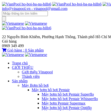
info@vinapool.vn - vinapool@gmail.com
22 Nguyễn Bỉnh Khiêm, Phường Hạnh Thông, Thành phố Hồ Chí M
Giỏ hàng
0969 349 499
Giỏ hàng :
0
Sản phẩm
Trang chủ
GIỚI THIỆU
Giới thiệu Vinapool
Thành viên
Sản phẩm
Máy Bơm hồ bơi
Máy bơm hồ bơi Pentair
Máy bơm hồ bơi Pentair Superflo
Máy bơm hồ bơi Pentair Whisperflo
Máy bơm Pentair Supermax
Máy bơm hồ bơi Pentair Optiflo