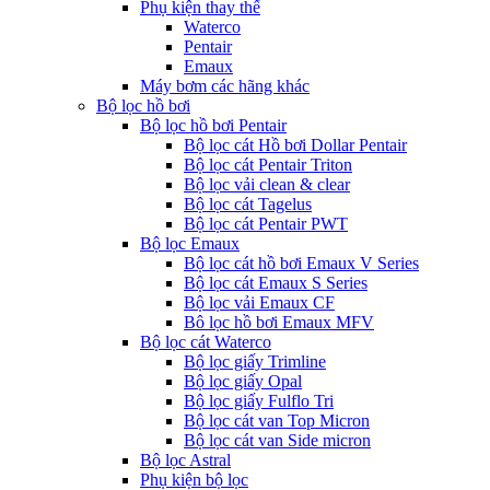
Phụ kiện thay thế
Waterco
Pentair
Emaux
Máy bơm các hãng khác
Bộ lọc hồ bơi
Bộ lọc hồ bơi Pentair
Bộ lọc cát Hồ bơi Dollar Pentair
Bộ lọc cát Pentair Triton
Bộ lọc vải clean & clear
Bộ lọc cát Tagelus
Bộ lọc cát Pentair PWT
Bộ lọc Emaux
Bộ lọc cát hồ bơi Emaux V Series
Bộ lọc cát Emaux S Series
Bộ lọc vải Emaux CF
Bô lọc hồ bơi Emaux MFV
Bộ lọc cát Waterco
Bộ lọc giấy Trimline
Bộ lọc giấy Opal
Bộ lọc giấy Fulflo Tri
Bộ lọc cát van Top Micron
Bộ lọc cát van Side micron
Bộ lọc Astral
Phụ kiện bộ lọc