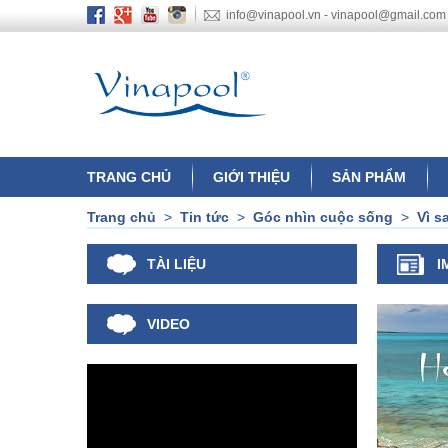
info@vinapool.vn - vinapool@gmail.com
TRANG CHỦ
GIỚI THIỆU
SẢN PHẨM
Trang chủ
>
Tin tức
>
Góc nhìn cuộc sống
>
Vì s
TÀI LIỆU
I
VIDEO