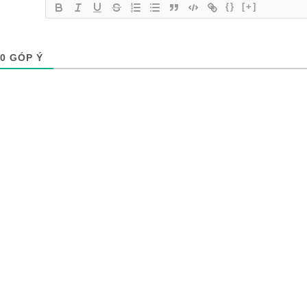
{}
[+]
0
GÓP Ý