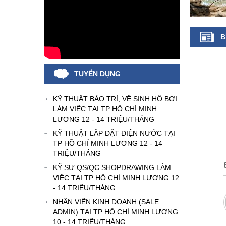
B
TUYỂN DỤNG
KỸ THUẬT BẢO TRÌ, VỆ SINH HỒ BƠI
LÀM VIỆC TẠI TP HỒ CHÍ MINH
LƯƠNG 12 - 14 TRIỆU/THÁNG
KỸ THUẬT LẮP ĐẶT ĐIỆN NƯỚC TẠI
TP HỒ CHÍ MINH LƯƠNG 12 - 14
TRIỆU/THÁNG
KỸ SƯ QS/QC SHOPDRAWING LÀM
VIỆC TẠI TP HỒ CHÍ MINH LƯƠNG 12
- 14 TRIỆU/THÁNG
NHÂN VIÊN KINH DOANH (SALE
ADMIN) TẠI TP HỒ CHÍ MINH LƯƠNG
10 - 14 TRIỆU/THÁNG