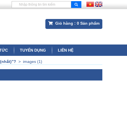
Giỏ hàng :
0
Sản phẩm
 TỨC
TUYỂN DỤNG
LIÊN HỆ
 (nhất)”?
>
images (1)