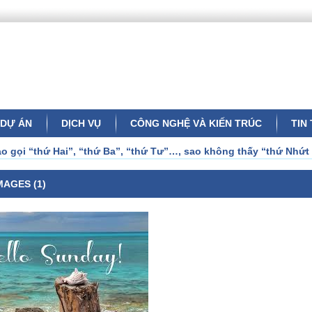
DỰ ÁN
DỊCH VỤ
CÔNG NGHỆ VÀ KIẾN TRÚC
TIN
ao gọi “thứ Hai”, “thứ Ba”, “thứ Tư”…, sao không thấy “thứ Nhứt
MAGES (1)