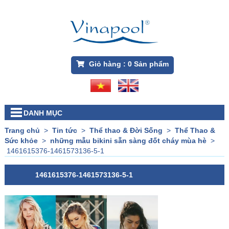
Giỏ hàng :
0
Sản phẩm
DANH MỤC
Trang chủ
>
Tin tức
>
Thể thao & Đời Sống
>
Thể Thao &
Sức khỏe
>
những mẫu bikini sẵn sàng đốt cháy mùa hè
>
1461615376-1461573136-5-1
1461615376-1461573136-5-1