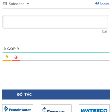
Login
Subscribe
0
GÓP Ý
ĐỐI TÁC