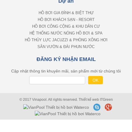
Dự án
HỒ BƠI GIA ĐÌNH & BIỆT THỰ
HỒ BƠI KHÁCH SẠN - RESORT
HỒ BƠI CÔNG CỘNG & KHU DÂN CƯ
HỆ THỐNG NƯỚC NÓNG HỒ BƠI & SPA
HỒ THỦY LỰC JACUZZI & PHÒNG XÔNG HƠI
SÂN VƯỜN & ĐÀI PHUN NƯỚC
ĐĂNG KÝ NHẬN EMAIL
Cập nhật thông tin khuyên mãi, sản phẩm mới từ chúng tôi
© 2017 Vinapool. All rights reserved.
Thiết kế web
ITGreen