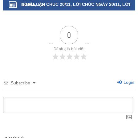
NGHĨA, LOI CHUC 20/11, LỜI CHÚC NGÀY 20/11, LỜI
BÌNH LUẬN
CHÚC 20 11, LỜI CHÚC 20/11
0
Đánh giá bài viết
Login
Subscribe