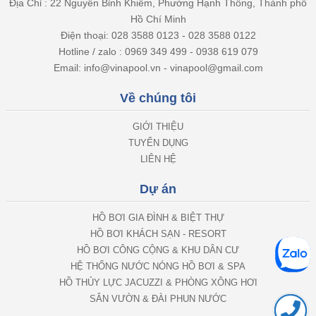
Địa Chỉ : 22 Nguyễn Bỉnh Khiêm, Phường Hạnh Thông, Thành phố
Hồ Chí Minh
Điện thoại: 028 3588 0123 - 028 3588 0122
Hotline / zalo : 0969 349 499 - 0938 619 079
Email: info@vinapool.vn - vinapool@gmail.com
Về chúng tôi
GIỚI THIỆU
TUYỂN DỤNG
LIÊN HỆ
Dự án
HỒ BƠI GIA ĐÌNH & BIỆT THỰ
HỒ BƠI KHÁCH SẠN - RESORT
HỒ BƠI CÔNG CỘNG & KHU DÂN CƯ
HỆ THỐNG NƯỚC NÓNG HỒ BƠI & SPA
HỒ THỦY LỰC JACUZZI & PHÒNG XÔNG HƠI
SÂN VƯỜN & ĐÀI PHUN NƯỚC