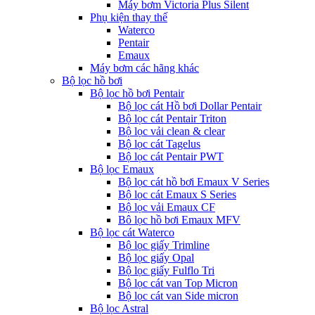
Máy bơm Victoria Plus Silent
Phụ kiện thay thế
Waterco
Pentair
Emaux
Máy bơm các hãng khác
Bộ lọc hồ bơi
Bộ lọc hồ bơi Pentair
Bộ lọc cát Hồ bơi Dollar Pentair
Bộ lọc cát Pentair Triton
Bộ lọc vải clean & clear
Bộ lọc cát Tagelus
Bộ lọc cát Pentair PWT
Bộ lọc Emaux
Bộ lọc cát hồ bơi Emaux V Series
Bộ lọc cát Emaux S Series
Bộ lọc vải Emaux CF
Bô lọc hồ bơi Emaux MFV
Bộ lọc cát Waterco
Bộ lọc giấy Trimline
Bộ lọc giấy Opal
Bộ lọc giấy Fulflo Tri
Bộ lọc cát van Top Micron
Bộ lọc cát van Side micron
Bộ lọc Astral