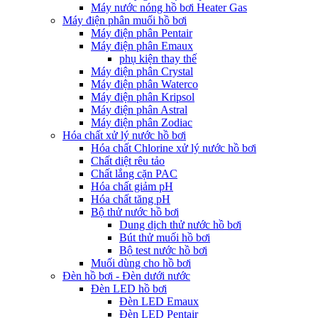
Máy nước nóng hồ bơi Heater Gas
Máy điện phân muối hồ bơi
Máy điện phân Pentair
Máy điện phân Emaux
phụ kiện thay thế
Máy điện phân Crystal
Máy điện phân Waterco
Máy điện phân Kripsol
Máy điện phân Astral
Máy điện phân Zodiac
Hóa chất xử lý nước hồ bơi
Hóa chất Chlorine xử lý nước hồ bơi
Chất diệt rêu tảo
Chất lắng cặn PAC
Hóa chất giảm pH
Hóa chất tăng pH
Bộ thử nước hồ bơi
Dung dịch thử nước hồ bơi
Bút thử muối hồ bơi
Bộ test nước hồ bơi
Muối dùng cho hồ bơi
Đèn hồ bơi - Đèn dưới nước
Đèn LED hồ bơi
Đèn LED Emaux
Đèn LED Pentair