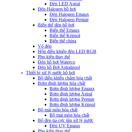
Đèn LED Astral
Đèn Halogen hồ bơi
Đèn Halogen Emaux
Đèn Halogen Pentair
Biến thế đèn hồ bơi
Biến thế Emaux
Biến thế Kripsol
Biến thế china
Vỏ đèn
Hộp điều khiển đèn LED RGB
Phụ kiện thay thế
Đèn hồ bơi Waterco
Đèn hồ Bơi Astralpool
Thiết bị xử lý nước hồ bơi
Bộ điều khiển châm hóa chất
Bơm định lượng hóa chất
Bơm định lượng Emaux
Bơm định lượng Astral
Bơm định lượng Pentair
Bơm định lượng Kripsol
Bộ mài mòn hóa chất
Bộ mài mòn hóa chất
Bộ đèn tia cực tím xử lý nước
Đèn UV Emaux
Phụ kiện thay thế