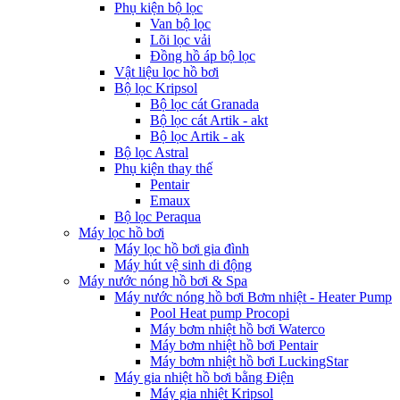
Phụ kiện bộ lọc
Van bộ lọc
Lõi lọc vải
Đồng hồ áp bộ lọc
Vật liệu lọc hồ bơi
Bộ lọc Kripsol
Bộ lọc cát Granada
Bộ lọc cát Artik - akt
Bộ lọc Artik - ak
Bộ lọc Astral
Phụ kiện thay thế
Pentair
Emaux
Bộ lọc Peraqua
Máy lọc hồ bơi
Máy lọc hồ bơi gia đình
Máy hút vệ sinh di động
Máy nước nóng hồ bơi & Spa
Máy nước nóng hồ bơi Bơm nhiệt - Heater Pump
Pool Heat pump Procopi
Máy bơm nhiệt hồ bơi Waterco
Máy bơm nhiệt hồ bơi Pentair
Máy bơm nhiệt hồ bơi LuckingStar
Máy gia nhiệt hồ bơi bằng Điện
Máy gia nhiệt Kripsol