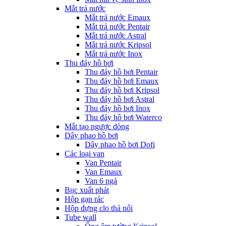
Mắt trả nước
Mắt trả nước Emaux
Mắt trả nước Pentair
Mắt trả nước Astral
Mắt trả nước Kripsol
Mắt trả nước Inox
Thu đáy hồ bơi
Thu đáy hồ bơi Pentair
Thu đáy hồ bơi Emaux
Thu đáy hồ bơi Kripsol
Thu đáy hồ bơi Astral
Thu đáy hồ bơi Inox
Thu đáy hồ bơi Waterco
Mắt tạo ngược dòng
Dây phao hồ bơi
Dây phao hồ bơi Dofi
Các loại van
Van Pentair
Van Emaux
Van 6 ngả
Bục xuất phát
Hộp gạn rác
Hộp đựng clo thả nổi
Tube wall