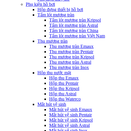
Phụ kiện hồ bơi
Hộp đựng thiết bị hồ bơi
Tấm lót mương tràn
Tấm lót mương tràn Kripsol
Tấm lót mương tràn Astral
Tấm lót mương tràn China
Tấm lót mương tràn Việt Nam
Thu mương tràn
Thu mương tràn Emaux
Thu mương tràn Pentair
Thu mương tràn Kripsol
Thu mương tràn Astral
Thu mương tràn Inox
Hôp thu nước mặt
Hộp thu Emaux
Hộp thu Pentair
Hộp thu Kripsol
Hộp thu Astral
Hộp thu Waterco
Mắt hút vệ sinh
Mắt hút vệ sinh Emaux
Mắt hút vệ sinh Pentair
Mắt hút vệ sinh Kripsol
Mắt hút vệ sinh Astral
Mắt hút vệ sinh Inox