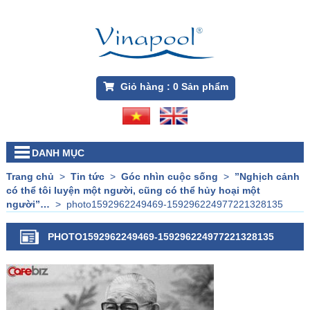
Giỏ hàng :
0
Sản phẩm
DANH MỤC
Trang chủ
>
Tin tức
>
Góc nhìn cuộc sống
>
”Nghịch cảnh
có thể tôi luyện một người, cũng có thể hủy hoại một
người”…
>
photo1592962249469-159296224977221328135
PHOTO1592962249469-159296224977221328135