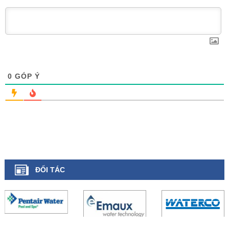
0
GÓP Ý
ĐỐI TÁC