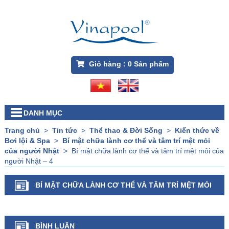
Giỏ hàng :
0
Sản phẩm
DANH MỤC
Trang chủ
>
Tin tức
>
Thể thao & Đời Sống
>
Kiến thức về
Bơi lội & Spa
>
Bí mật chữa lành cơ thể và tâm trí mệt mỏi
của người Nhật
>
Bí mật chữa lành cơ thể và tâm trí mệt mỏi của
người Nhật – 4
BÍ MẬT CHỮA LÀNH CƠ THỂ VÀ TÂM TRÍ MỆT MỎI
CỦA NGƯỜI NHẬT – 4
BÌNH LUẬN