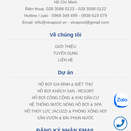
Hồ Chí Minh
Điện thoại: 028 3588 0123 - 028 3588 0122
Hotline / zalo : 0969 349 499 - 0938 619 079
Email: info@vinapool.vn - vinapool@gmail.com
Về chúng tôi
GIỚI THIỆU
TUYỂN DỤNG
LIÊN HỆ
Dự án
HỒ BƠI GIA ĐÌNH & BIỆT THỰ
HỒ BƠI KHÁCH SẠN - RESORT
HỒ BƠI CÔNG CỘNG & KHU DÂN CƯ
HỆ THỐNG NƯỚC NÓNG HỒ BƠI & SPA
HỒ THỦY LỰC JACUZZI & PHÒNG XÔNG HƠI
SÂN VƯỜN & ĐÀI PHUN NƯỚC
ĐĂNG KÝ NHẬN EMAIL