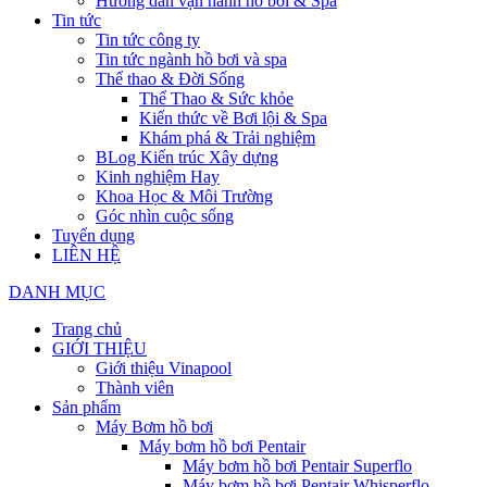
Hướng dẫn vận hành hồ bơi & Spa
Tin tức
Tin tức công ty
Tin tức ngành hồ bơi và spa
Thể thao & Đời Sống
Thể Thao & Sức khỏe
Kiến thức về Bơi lội & Spa
Khám phá & Trải nghiệm
BLog Kiến trúc Xây dựng
Kinh nghiệm Hay
Khoa Học & Môi Trường
Góc nhìn cuộc sống
Tuyển dụng
LIÊN HỆ
DANH MỤC
Trang chủ
GIỚI THIỆU
Giới thiệu Vinapool
Thành viên
Sản phẩm
Máy Bơm hồ bơi
Máy bơm hồ bơi Pentair
Máy bơm hồ bơi Pentair Superflo
Máy bơm hồ bơi Pentair Whisperflo