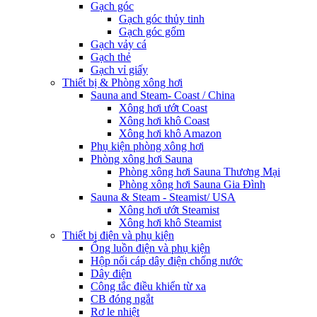
Gạch góc
Gạch góc thủy tinh
Gạch góc gốm
Gạch vảy cá
Gạch thẻ
Gạch vỉ giấy
Thiết bị & Phòng xông hơi
Sauna and Steam- Coast / China
Xông hơi ướt Coast
Xông hơi khô Coast
Xông hơi khô Amazon
Phụ kiện phòng xông hơi
Phòng xông hơi Sauna
Phòng xông hơi Sauna Thương Mại
Phòng xông hơi Sauna Gia Đình
Sauna & Steam - Steamist/ USA
Xông hơi ướt Steamist
Xông hơi khô Steamist
Thiết bị điện và phụ kiện
Ống luồn điện và phụ kiện
Hộp nối cáp dây điện chống nước
Dây điện
Công tắc điều khiển từ xa
CB đóng ngắt
Rơ le nhiệt