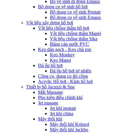
Bộ vệ sinh di động Emaux
Bộ dụng cụ vệ sinh hồ bơi
Bộ dụng cụ vệ sinh Pentair
Bộ dụng cụ vệ sinh Emaux
Vật liệu xây dựng hồ bơi
Vật liệu chống thấm hồ bơi
Vật liệu chống thấm Mapei
Vật liệu chống thấm Sika
Băng cản nước PVC
Keo dán gạch - Keo chà ron
Keo Monkey
Keo Mapei
Đá ốp hồ bơi
Đá ốp hồ bơi tự nhiên
Công cụ, dụng cụ thi công
Acrylic Hồ bơi - Kính hồ bơi
Thiết bị hồ Jacuzzi & Spa
Mắt Massage
Phụ kiện điều chỉnh khí
Jet masage
Jet khí pentair
Jet khí china
Máy thổi khí
Máy thổi khí Kripsol
Máy thổi khí Jackbo