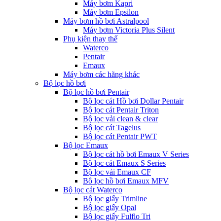
Máy bơm Kapri
Máy bơm Epsilon
Máy bơm hồ bơi Astralpool
Máy bơm Victoria Plus Silent
Phụ kiện thay thế
Waterco
Pentair
Emaux
Máy bơm các hãng khác
Bộ lọc hồ bơi
Bộ lọc hồ bơi Pentair
Bộ lọc cát Hồ bơi Dollar Pentair
Bộ lọc cát Pentair Triton
Bộ lọc vải clean & clear
Bộ lọc cát Tagelus
Bộ lọc cát Pentair PWT
Bộ lọc Emaux
Bộ lọc cát hồ bơi Emaux V Series
Bộ lọc cát Emaux S Series
Bộ lọc vải Emaux CF
Bô lọc hồ bơi Emaux MFV
Bộ lọc cát Waterco
Bộ lọc giấy Trimline
Bộ lọc giấy Opal
Bộ lọc giấy Fulflo Tri