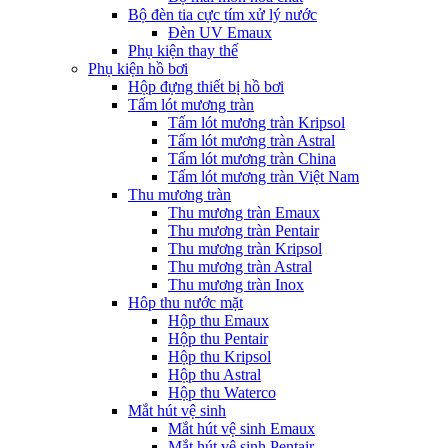
Bộ đèn tia cực tím xử lý nước
Đèn UV Emaux
Phụ kiện thay thế
Phụ kiện hồ bơi
Hộp đựng thiết bị hồ bơi
Tấm lót mương tràn
Tấm lót mương tràn Kripsol
Tấm lót mương tràn Astral
Tấm lót mương tràn China
Tấm lót mương tràn Việt Nam
Thu mương tràn
Thu mương tràn Emaux
Thu mương tràn Pentair
Thu mương tràn Kripsol
Thu mương tràn Astral
Thu mương tràn Inox
Hôp thu nước mặt
Hộp thu Emaux
Hộp thu Pentair
Hộp thu Kripsol
Hộp thu Astral
Hộp thu Waterco
Mắt hút vệ sinh
Mắt hút vệ sinh Emaux
Mắt hút vệ sinh Pentair