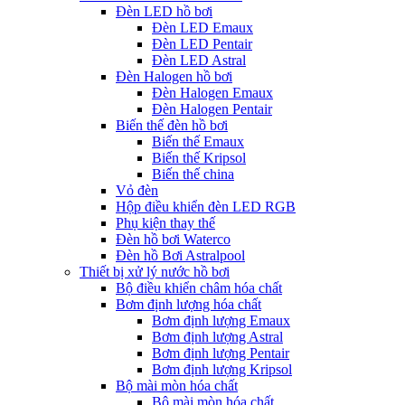
Đèn LED hồ bơi
Đèn LED Emaux
Đèn LED Pentair
Đèn LED Astral
Đèn Halogen hồ bơi
Đèn Halogen Emaux
Đèn Halogen Pentair
Biến thế đèn hồ bơi
Biến thế Emaux
Biến thế Kripsol
Biến thế china
Vỏ đèn
Hộp điều khiển đèn LED RGB
Phụ kiện thay thế
Đèn hồ bơi Waterco
Đèn hồ Bơi Astralpool
Thiết bị xử lý nước hồ bơi
Bộ điều khiển châm hóa chất
Bơm định lượng hóa chất
Bơm định lượng Emaux
Bơm định lượng Astral
Bơm định lượng Pentair
Bơm định lượng Kripsol
Bộ mài mòn hóa chất
Bộ mài mòn hóa chất