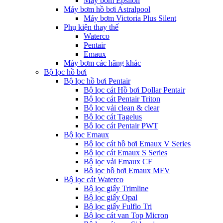
Máy bơm Epsilon
Máy bơm hồ bơi Astralpool
Máy bơm Victoria Plus Silent
Phụ kiện thay thế
Waterco
Pentair
Emaux
Máy bơm các hãng khác
Bộ lọc hồ bơi
Bộ lọc hồ bơi Pentair
Bộ lọc cát Hồ bơi Dollar Pentair
Bộ lọc cát Pentair Triton
Bộ lọc vải clean & clear
Bộ lọc cát Tagelus
Bộ lọc cát Pentair PWT
Bộ lọc Emaux
Bộ lọc cát hồ bơi Emaux V Series
Bộ lọc cát Emaux S Series
Bộ lọc vải Emaux CF
Bô lọc hồ bơi Emaux MFV
Bộ lọc cát Waterco
Bộ lọc giấy Trimline
Bộ lọc giấy Opal
Bộ lọc giấy Fulflo Tri
Bộ lọc cát van Top Micron