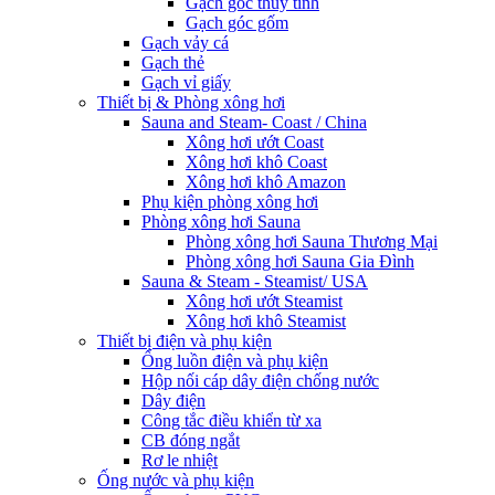
Gạch góc thủy tinh
Gạch góc gốm
Gạch vảy cá
Gạch thẻ
Gạch vỉ giấy
Thiết bị & Phòng xông hơi
Sauna and Steam- Coast / China
Xông hơi ướt Coast
Xông hơi khô Coast
Xông hơi khô Amazon
Phụ kiện phòng xông hơi
Phòng xông hơi Sauna
Phòng xông hơi Sauna Thương Mại
Phòng xông hơi Sauna Gia Đình
Sauna & Steam - Steamist/ USA
Xông hơi ướt Steamist
Xông hơi khô Steamist
Thiết bị điện và phụ kiện
Ống luồn điện và phụ kiện
Hộp nối cáp dây điện chống nước
Dây điện
Công tắc điều khiển từ xa
CB đóng ngắt
Rơ le nhiệt
Ống nước và phụ kiện