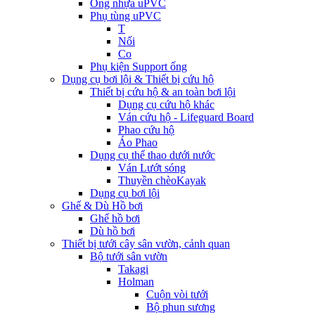
Ống nhựa uPVC
Phụ tùng uPVC
T
Nối
Co
Phụ kiện Support ống
Dụng cụ bơi lội & Thiết bị cứu hộ
Thiết bị cứu hộ & an toàn bơi lội
Dụng cụ cứu hộ khác
Ván cứu hộ - Lifeguard Board
Phao cứu hộ
Áo Phao
Dụng cụ thể thao dưới nước
Ván Lướt sóng
Thuyền chèoKayak
Dụng cụ bơi lội
Ghế & Dù Hồ bơi
Ghế hồ bơi
Dù hồ bơi
Thiết bị tưới cây sân vườn, cảnh quan
Bộ tưới sân vườn
Takagi
Holman
Cuộn vòi tưới
Bộ phun sương