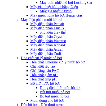
Máy bơm nhiệt hồ bơi LuckingStar
Máy gia nhiệt hồ bơi bằng Điện
Máy gia nhiệt Kripsol
Máy nước nóng hồ bơi Heater Gas
Máy điện phân muối hồ bơi
Máy điện phân Pentair
Máy điện phân Emaux
phụ kiện thay thế
Máy điện phân Crystal
Máy điện phân Waterco
Máy điện phân Kripsol
Máy điện phân Astral
Máy điện phân Zodiac
Hóa chất xử lý nước hồ bơi
Hóa chất Chlorine xử lý nước hồ bơi
Chất diệt rêu tảo
Chất lắng cặn PAC
Hóa chất giảm pH
Hóa chất tăng pH
Bộ thử nước hồ bơi
Dung dịch thử nước hồ bơi
Bút thử muối hồ bơi
Bộ test nước hồ bơi
Muối dùng cho hồ bơi
Đèn hồ bơi - Đèn dưới nước