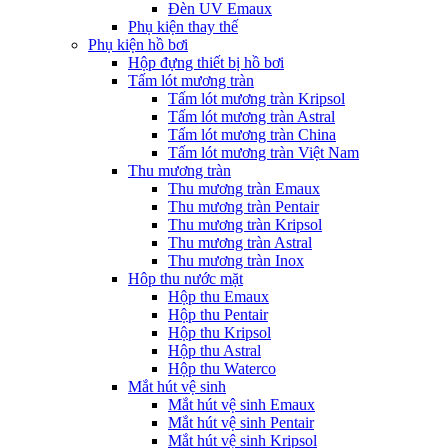
Đèn UV Emaux
Phụ kiện thay thế
Phụ kiện hồ bơi
Hộp đựng thiết bị hồ bơi
Tấm lót mương tràn
Tấm lót mương tràn Kripsol
Tấm lót mương tràn Astral
Tấm lót mương tràn China
Tấm lót mương tràn Việt Nam
Thu mương tràn
Thu mương tràn Emaux
Thu mương tràn Pentair
Thu mương tràn Kripsol
Thu mương tràn Astral
Thu mương tràn Inox
Hôp thu nước mặt
Hộp thu Emaux
Hộp thu Pentair
Hộp thu Kripsol
Hộp thu Astral
Hộp thu Waterco
Mắt hút vệ sinh
Mắt hút vệ sinh Emaux
Mắt hút vệ sinh Pentair
Mắt hút vệ sinh Kripsol