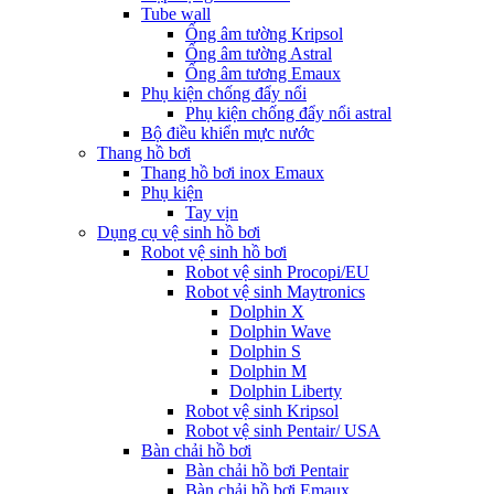
Tube wall
Ống âm tường Kripsol
Ống âm tường Astral
Ống âm tương Emaux
Phụ kiện chống đẩy nổi
Phụ kiện chống đẩy nổi astral
Bộ điều khiển mực nước
Thang hồ bơi
Thang hồ bơi inox Emaux
Phụ kiện
Tay vịn
Dụng cụ vệ sinh hồ bơi
Robot vệ sinh hồ bơi
Robot vệ sinh Procopi/EU
Robot vệ sinh Maytronics
Dolphin X
Dolphin Wave
Dolphin S
Dolphin M
Dolphin Liberty
Robot vệ sinh Kripsol
Robot vệ sinh Pentair/ USA
Bàn chải hồ bơi
Bàn chải hồ bơi Pentair
Bàn chải hồ bơi Emaux