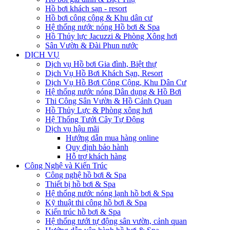
Hồ bơi khách sạn - resort
Hồ bơi công cộng & Khu dân cư
Hệ thống nước nóng Hồ bơi & Spa
Hồ Thủy lực Jacuzzi & Phòng Xông hơi
Sân Vườn & Đài Phun nước
DỊCH VỤ
Dịch vụ Hồ bơi Gia đình, Biệt thự
Dịch Vụ Hồ Bơi Khách Sạn, Resort
Dịch Vụ Hồ Bơi Công Cộng, Khu Dân Cư
Hệ thống nước nóng Dân dụng & Hồ Bơi
Thi Công Sân Vườn & Hồ Cảnh Quan
Hồ Thủy Lực & Phòng xông hơi
Hệ Thống Tưới Cây Tự Động
Dịch vụ hậu mãi
Hướng dẫn mua hàng online
Quy định bảo hành
Hỗ trợ khách hàng
Công Nghệ và Kiến Trúc
Công nghệ hồ bơi & Spa
Thiết bị hồ bơi & Spa
Hệ thống nước nóng lạnh hồ bơi & Spa
Kỹ thuật thi công hồ bơi & Spa
Kiến trúc hồ bơi & Spa
Hệ thống tưới tự động sân vườn, cảnh quan