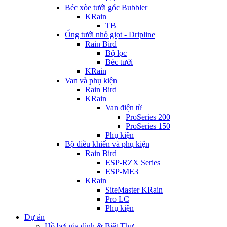
Béc xòe tưới góc Bubbler
KRain
TB
Ống tưới nhỏ giọt - Dripline
Rain Bird
Bộ lọc
Béc tưới
KRain
Van và phụ kiện
Rain Bird
KRain
Van điện từ
ProSeries 200
ProSeries 150
Phụ kiện
Bộ điều khiển và phụ kiện
Rain Bird
ESP-RZX Series
ESP-ME3
KRain
SiteMaster KRain
Pro LC
Phụ kiện
Dự án
Hồ bơi gia đình & Biệt Thự