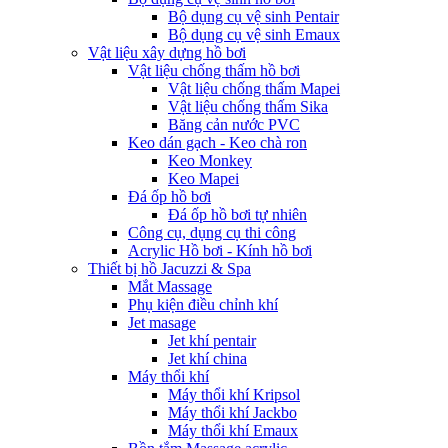
Bộ dụng cụ vệ sinh Pentair
Bộ dụng cụ vệ sinh Emaux
Vật liệu xây dựng hồ bơi
Vật liệu chống thấm hồ bơi
Vật liệu chống thấm Mapei
Vật liệu chống thấm Sika
Băng cản nước PVC
Keo dán gạch - Keo chà ron
Keo Monkey
Keo Mapei
Đá ốp hồ bơi
Đá ốp hồ bơi tự nhiên
Công cụ, dụng cụ thi công
Acrylic Hồ bơi - Kính hồ bơi
Thiết bị hồ Jacuzzi & Spa
Mắt Massage
Phụ kiện điều chỉnh khí
Jet masage
Jet khí pentair
Jet khí china
Máy thổi khí
Máy thổi khí Kripsol
Máy thổi khí Jackbo
Máy thổi khí Emaux