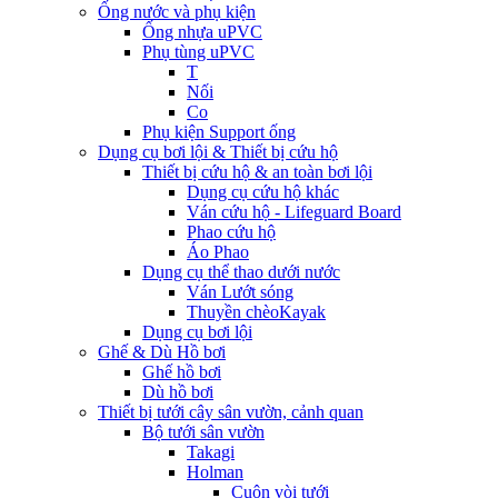
Ống nước và phụ kiện
Ống nhựa uPVC
Phụ tùng uPVC
T
Nối
Co
Phụ kiện Support ống
Dụng cụ bơi lội & Thiết bị cứu hộ
Thiết bị cứu hộ & an toàn bơi lội
Dụng cụ cứu hộ khác
Ván cứu hộ - Lifeguard Board
Phao cứu hộ
Áo Phao
Dụng cụ thể thao dưới nước
Ván Lướt sóng
Thuyền chèoKayak
Dụng cụ bơi lội
Ghế & Dù Hồ bơi
Ghế hồ bơi
Dù hồ bơi
Thiết bị tưới cây sân vườn, cảnh quan
Bộ tưới sân vườn
Takagi
Holman
Cuộn vòi tưới