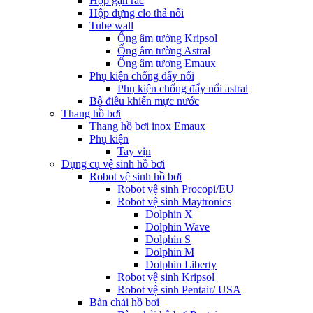
Hộp gạn rác
Hộp đựng clo thả nổi
Tube wall
Ống âm tường Kripsol
Ống âm tường Astral
Ống âm tương Emaux
Phụ kiện chống đẩy nổi
Phụ kiện chống đẩy nổi astral
Bộ điều khiển mực nước
Thang hồ bơi
Thang hồ bơi inox Emaux
Phụ kiện
Tay vịn
Dụng cụ vệ sinh hồ bơi
Robot vệ sinh hồ bơi
Robot vệ sinh Procopi/EU
Robot vệ sinh Maytronics
Dolphin X
Dolphin Wave
Dolphin S
Dolphin M
Dolphin Liberty
Robot vệ sinh Kripsol
Robot vệ sinh Pentair/ USA
Bàn chải hồ bơi