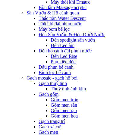
Máy thổi khí Emaux
Bồn tắm Massage acrylic
Sân Vườn & Hồ cảnh quan
Thác tràn Water Descent
Thiết bị đài phun nước
Máy bơm bể lọc
Đèn Sân Vườn & Đèn Dưới Nước
Đèn spotlight sân vườn
Đèn Led âm
Đèn hồ cảnh đài phun nước
Đèn Led Rise
Phụ kiện đèn
Đầu phun bể cảnh
Bình lọc bể cảnh
Gạch mosaic - gạch hồ bơi
Gạch thuỷ tinh
Thuỷ tinh ánh kim
Gạch gốm
Gốm men trơn
Gốm men sần
Gốm men rạn
Gốm men hoa
Gạch trang trí
Gạch xà cừ
Gạch men