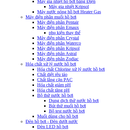
Máy gia nhiệt hồ bơi bằng Điện
Máy gia nhiệt Kripsol
Máy nước nóng hồ bơi Heater Gas
Máy điện phân muối hồ bơi
Máy điện phân Pentair
Máy điện phân Emaux
phụ kiện thay thế
Máy điện phân Crystal
Máy điện phân Waterco
Máy điện phân Kripsol
Máy điện phân Astral
Máy điện phân Zodiac
Hóa chất xử lý nước hồ bơi
Hóa chất Chlorine xử lý nước hồ bơi
Chất diệt rêu tảo
Chất lắng cặn PAC
Hóa chất giảm pH
Hóa chất tăng pH
Bộ thử nước hồ bơi
Dung dịch thử nước hồ bơi
Bút thử muối hồ bơi
Bộ test nước hồ bơi
Muối dùng cho hồ bơi
Đèn hồ bơi - Đèn dưới nước
Đèn LED hồ bơi