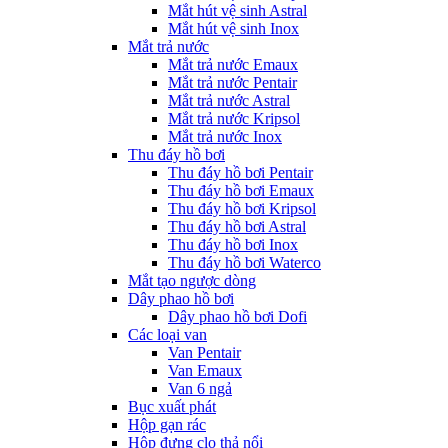
Mắt hút vệ sinh Astral
Mắt hút vệ sinh Inox
Mắt trả nước
Mắt trả nước Emaux
Mắt trả nước Pentair
Mắt trả nước Astral
Mắt trả nước Kripsol
Mắt trả nước Inox
Thu đáy hồ bơi
Thu đáy hồ bơi Pentair
Thu đáy hồ bơi Emaux
Thu đáy hồ bơi Kripsol
Thu đáy hồ bơi Astral
Thu đáy hồ bơi Inox
Thu đáy hồ bơi Waterco
Mắt tạo ngược dòng
Dây phao hồ bơi
Dây phao hồ bơi Dofi
Các loại van
Van Pentair
Van Emaux
Van 6 ngả
Bục xuất phát
Hộp gạn rác
Hộp đựng clo thả nổi