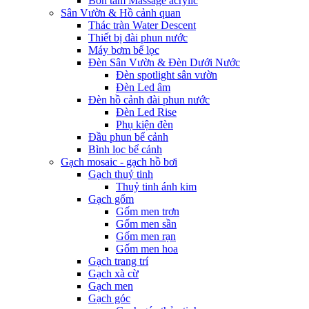
Bồn tắm Massage acrylic
Sân Vườn & Hồ cảnh quan
Thác tràn Water Descent
Thiết bị đài phun nước
Máy bơm bể lọc
Đèn Sân Vườn & Đèn Dưới Nước
Đèn spotlight sân vườn
Đèn Led âm
Đèn hồ cảnh đài phun nước
Đèn Led Rise
Phụ kiện đèn
Đầu phun bể cảnh
Bình lọc bể cảnh
Gạch mosaic - gạch hồ bơi
Gạch thuỷ tinh
Thuỷ tinh ánh kim
Gạch gốm
Gốm men trơn
Gốm men sần
Gốm men rạn
Gốm men hoa
Gạch trang trí
Gạch xà cừ
Gạch men
Gạch góc