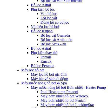
Bộ lọc cát van Side micron
Bộ lọc Astral
Phụ kiện bộ lọc
Van bộ lọc
Lõi lọc vải
Đồng hồ áp bộ lọc
Vật liệu lọc hồ bơi
Bộ lọc Kripsol
Bộ lọc cát Granada
Bộ lọc cát Artik - akt
Bộ lọc Artik - ak
Bộ lọc Astral
Phụ kiện thay thế
Pentair
Emaux
Bộ lọc Peraqua
Máy lọc hồ bơi
Máy lọc hồ bơi gia đình
Máy hút vệ sinh di động
Máy nước nóng hồ bơi & Spa
Máy nước nóng hồ bơi Bơm nhiệt - Heater Pump
Pool Heat pump Procopi
Máy bơm nhiệt hồ bơi Waterco
Máy bơm nhiệt hồ bơi Pentair
Máy bơm nhiệt hồ bơi LuckingStar