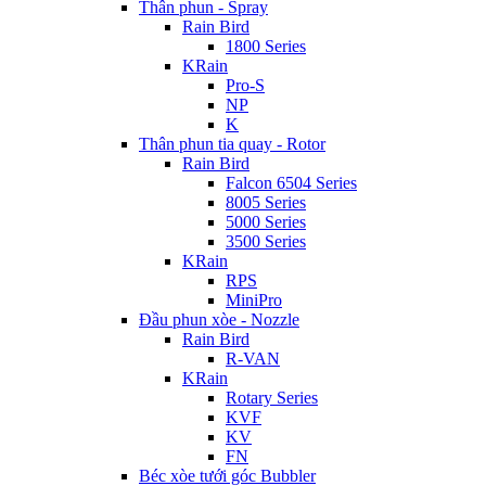
Thân phun - Spray
Rain Bird
1800 Series
KRain
Pro-S
NP
K
Thân phun tia quay - Rotor
Rain Bird
Falcon 6504 Series
8005 Series
5000 Series
3500 Series
KRain
RPS
MiniPro
Đầu phun xòe - Nozzle
Rain Bird
R-VAN
KRain
Rotary Series
KVF
KV
FN
Béc xòe tưới góc Bubbler