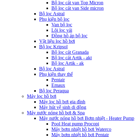
Bộ lọc cát van Top Micron
Bộ lọc cát van Side micron
Bộ lọc Astral
Phụ kiện bộ lọc
Van bộ lọc
Lõi lọc vải
Đồng hồ áp bộ lọc
Vật liệu lọc hồ bơi
Bộ lọc Kripsol
Bộ lọc cát Granada
Bộ lọc cát Artik - akt
Bộ lọc Artik - ak
Bộ lọc Astral
Phụ kiện thay thế
Pentair
Emaux
Bộ lọc Peraqua
Máy lọc hồ bơi
Máy lọc hồ bơi gia đình
Máy hút vệ sinh di động
Máy nước nóng hồ bơi & Spa
Máy nước nóng hồ bơi Bơm nhiệt - Heater Pump
Pool Heat pump Procopi
Máy bơm nhiệt hồ bơi Waterco
Máy bơm nhiệt hồ bơi Pentair