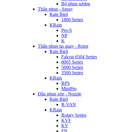
Bộ phun sương
Thân phun - Spray
Rain Bird
1800 Series
KRain
Pro-S
NP
K
Thân phun tia quay - Rotor
Rain Bird
Falcon 6504 Series
8005 Series
5000 Series
3500 Series
KRain
RPS
MiniPro
Đầu phun xòe - Nozzle
Rain Bird
R-VAN
KRain
Rotary Series
KVF
KV
FN